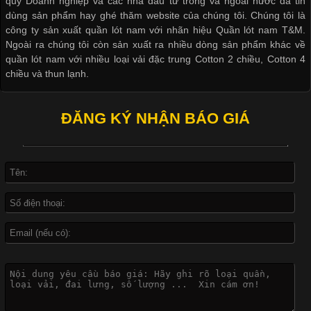
quý Doanh nghiệp và các nhà đầu tư trong và ngoài nước đã tin
Quần lót nam boxer thun lạnh
dùng sản phẩm hay ghé thăm website của chúng tôi. Chúng tôi là
công ty sản xuất quần lót nam với nhãn hiệu Quần lót nam T&M.
Ngoài ra chúng tôi còn sản xuất ra nhiều dòng sản phẩm khác về
quần lót nam với nhiều loại vải đặc trung Cotton 2 chiều, Cotton 4
Xu Hướng Form Áo Thun Phổ Biến Trong Ngành May Mặc
chiều và thun lạnh.
Nguyên bộ quần lót nam Boxer thun lạnh giá rẻ
Cập nhật 2026-05-09 15:58:23
ĐĂNG KÝ NHẬN BÁO GIÁ
Các Form Áo Thun Phổ Biến Hiện Nay Và Xu Hướng Trong
Dễ chịu hơn với quần lót nam giá rẻ vải Cotton 4 chiều
Ngành May Mặc Áo thun là một trong những trang phục quen
thuộc và được sử dụng phổ biến nhất hiện nay. Không chỉ đa
dạng về màu sắc hay chất liệu, áo thun còn có nhiều form dáng
khác nhau để phù hợp với từng phong cách thời trang và nhu
cầu
Khám Phá Áo Phông Trang Phục Phổ Biến Nhất Hiện Nay