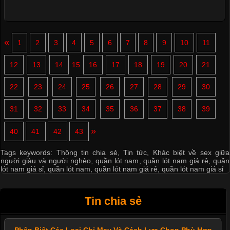
«
1
2
3
4
5
6
7
8
9
10
11
12
13
14
15
16
17
18
19
20
21
22
23
24
25
26
27
28
29
30
31
32
33
34
35
36
37
38
39
»
40
41
42
43
Tags keywords:
Thông tin chia sẻ
,
Tin tức
,
Khác biệt về sex giữa
người giàu và người nghèo
,
quần lót nam
,
quần lót nam giá rẻ
,
quần
lót nam giá sỉ
,
quần lót nam
,
quần lót nam giá rẻ
,
quần lót nam giá sỉ
Tin chia sẻ