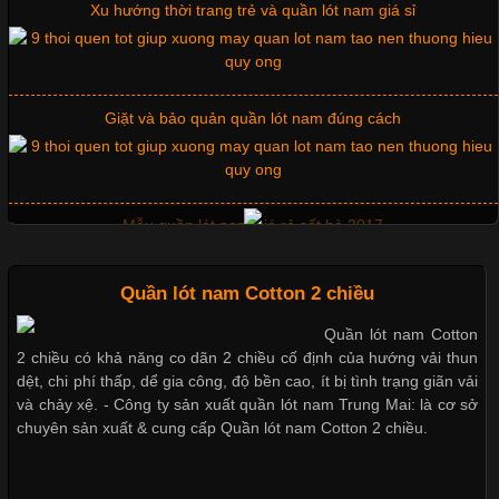
Tìm Hiểu Các Kiểu Cổ Áo Thun Được Ưa Chuộng Trong
Giặt và bảo quản quần lót nam đúng cách
Ngành Thời Trang
Cập nhật 2026-06-01 16:20:50
Mẫu quần lót nam giá rẻ sốt hè 2017
Áo thun là một trong những trang phục phổ biến nhất hiện nay
nhờ tính tiện dụng, dễ phối đồ và phù hợp với nhiều đối tượng.
Bên cạnh chất liệu và kiểu dáng, phần cổ áo cũng là yếu tố
quan trọng tạo nên phong cách riêng cho từng sản phẩm. Mỗi
loại cổ áo sẽ mang đến một vẻ đẹp khác
Những mẩu quần lót nam thông dụng hiện nay
Quần lót nam Cotton 2 chiều
Bộ sưu tập quần lót nam Boxer TpHCM
Quần lót nam Cotton
Những Mẫu Áo Thun Đồng Phục Công Ty Được Ưa
2 chiều có khả năng co dãn 2 chiều cố định của hướng vải thun
Chuộng Hiện Nay
dệt, chi phí thấp, dể gia công, độ bền cao, ít bị tình trạng giãn vải
và chảy xệ. - Công ty sản xuất quần lót nam Trung Mai: là cơ sở
chuyên sản xuất & cung cấp Quần lót nam Cotton 2 chiều.
Cập nhật 2026-06-01 14:23:34
Quần lót nam boxer thun lạnh
Trong môi trường kinh doanh hiện đại, việc xây dựng hình ảnh
chuyên nghiệp đóng vai trò quan trọng đối với sự phát triển của