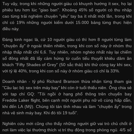
Tuy vậy, trong khi những người giàu có khuynh hướng ít sex, họ lại
phiêu lưu hơn lúc "giao ban". Khoảng 45% số người có thu nhập
cao từng trải nghiệm chuyện "yêu" tay ba ít nhất một lần, trong khi
chỉ có 19% những người kiếm dưới 15.000 bảng từng thực hiện
điều này.
Đáng kinh ngạc là, cứ 10 người giàu có thì hơn 8 người từng làm
"chuyện ấy" ở ngoài thiên nhiên, trong khi con số này ở nhóm thu
nhập thấp nhất chỉ 6,6. Tuy nhiên, nhóm nghèo nhất này lại chiếm
số đông nhất đã lấy cảm hứng từ cuốn tiểu thuyết khiêu dâm ăn
khách "Fifty Shades of Grey" (50 sắc thái) khi thử còng tay khi sex,
với tỷ lệ 40%, trong khi con số này ở nhóm giàu có chỉ là 33%.
Doanh nhân - tỷ phú Richard Branson thừa nhận từng tham gia
"Câu lạc bộ sex trên máy bay" khi còn ở tuổi thiếu niên. Ông chia sẻ
với tạp chí GQ: "Tôi ngồi ở hạng phổ thông trên chuyến bay
Freddie Laker flight, bên cạnh một người phụ nữ vô cùng hấp dẫn,
khi đến LA (Mỹ). Chúng tôi tán tỉnh nhau và làm "chuyện ấy" trong
nhà vệ sinh máy bay. Khi đó tôi 19 tuổi".
Nghiên cứu mới cũng cho thấy những người giữ vai trò chủ chốt ở
nơi làm việc lại thường thích vị trí thụ động trong phòng ngủ. 4/5 số