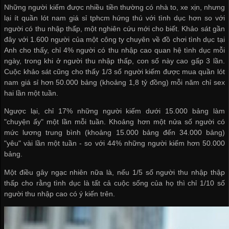
Những người kiếm được nhiều tiền thường có nhà to, xe xịn, nhưng
lại ít
quần lót nam giá sỉ tphcm
hứng thú với tình dục hơn so với
người có thu nhập thấp, một nghiên cứu mới cho biết. Khảo sát gần
đây với 1.600 người của một công ty chuyên về đồ chơi tình dục tại
Anh cho thấy, chỉ 4% người có thu nhập cao quan hệ tình dục mỗi
ngày, trong khi ở người thu nhập thấp, con số này cao gấp 3 lần.
Cuộc khảo sát cũng cho thấy 1/3 số người kiếm được
mua quần lót
nam giá sỉ
hơn 50.000 bảng (khoảng 1,8 tỷ đồng) mỗi năm chỉ sex
hai lần một tuần.
Ngược lại, chỉ 17% những người kiếm dưới 15.000 bảng làm
"chuyện ấy" một lần mỗi tuần. Khoảng hơn một nửa số người có
mức lương trung bình (khoảng 15.000 bảng đến 34.000 bảng)
"yêu" vài lần một tuần - so với 44% những người kiếm hơn 50.000
bảng.
Một điều gây ngạc nhiên nữa là, nếu 1/5 số người thu nhập thập
thấp cho rằng tình dục là tất cả cuộc sống của họ thì chỉ 1/10 số
người thu nhập cao có ý kiến trên.