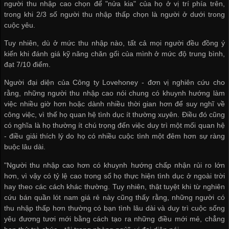
người thu nhập cao chọn để "nửa kia" của họ ở vị trí phía trên,
trong khi 2/3 số người thu nhập thấp chọn là người ở dưới trong
cuộc yêu.
Tuy nhiên, dù ở mức thu nhập nào, tất cả mọi người đều đồng ý
kiến khi đánh giá kỹ năng chăn gối của mình ở mức độ trung bình,
đạt 7/10 điểm.
Người đại diện của Công ty Lovehoney - đơn vị nghiên cứu cho
rằng, những người thu nhập cao nói chung có khuynh hướng làm
việc nhiều giờ hơn hoặc dành nhiều thời gian hơn để suy nghĩ về
công việc, vì thế họ quan hệ tình dục ít thường xuyên. Điều đó cũng
có nghĩa là họ thường ít chú trọng đến việc duy trì một mối quan hệ
- điều giải thích lý do họ có nhiều cuộc tình một đêm hơn sự ràng
buộc lâu dài.
"Người thu nhập cao hơn có khuynh hướng chấp nhận rủi ro lớn
hơn, vì vậy có tỷ lệ cao trong số họ thực hiện tình dục ở ngoài trời
hay theo các cách khác thường. Tuy nhiên, thật tuyệt khi từ nghiên
cứu
bán quần lót nam giá rẻ
này cũng thấy rằng, những người có
thu nhập thấp hơn thường có bạn tình lâu dài và duy trì cuộc sống
yêu đương tươi mới bằng cách tạo ra những điều mới mẻ, chẳng