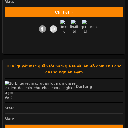
Màu:
Chi tiết »
10 bí quyết mặc quần lót nam giá rẻ và lên đồ chỉn chu cho
chàng nghiện Gym
Đai lưng:
Vải:
Size:
Màu: