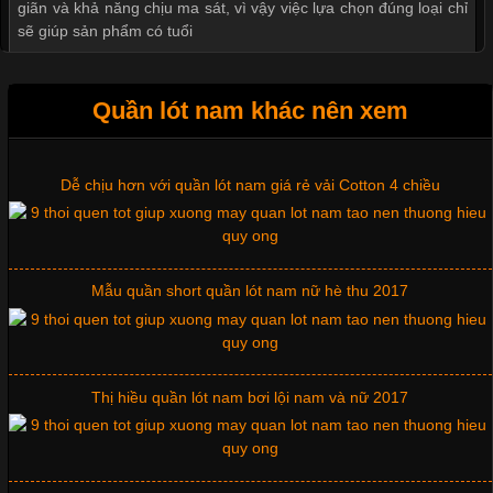
giãn và khả năng chịu ma sát, vì vậy việc lựa chọn đúng loại chỉ
sẽ giúp sản phẩm có tuổi
Quần lót nam khác nên xem
Vải Thun May Đồng Phục Tiêu Chí Lựa Chọn Không Thể
Bỏ Qua
Mẫu quần short quần lót nam nữ hè thu 2017
Cập nhật 2026-07-07 15:54:44
Trong lĩnh vực may mặc, chất liệu vải luôn là yếu tố quyết định
Thị hiều quần lót nam bơi lội nam và nữ 2017
đến chất lượng sản phẩm và mức độ hài lòng của khách hàng.
Đối với những đơn vị kinh doanh áo thun đồng phục hay đồ lót
nam, việc lựa chọn đúng loại vải sẽ giúp nâng cao giá trị sản
phẩm, giảm tỷ lệ hàng lỗi và
Xu hướng thời trang trẻ và quần lót nam giá sỉ