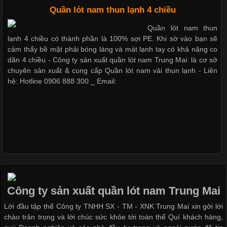
Chất Liệu Bamboo Xu Hướng Mới Trong Ngành Thời Trang
Quần lót nam thun lạnh 4 chiều
Cập nhật 2026-05-21 14:59:25
Quần lót nam thun
lạnh 4 chiều có thành phần là 100% sợi PE. Khi sờ vào bạn sẽ
Giặt và bảo quản quần lót nam đúng cách
Trong những năm gần đây, vải Bamboo đang trở thành một
cảm thấy bề mặt phải bóng láng và mát lạnh tay có khả năng co
trong những chất liệu được yêu thích trong ngành thời trang
dãn 4 chiều - Công ty sản xuất quần lót nam Trung Mai: là cơ sở
nhờ đặc tính mềm mại, thoáng khí và thân thiện với môi trường.
chuyên sản xuất & cung cấp Quần lót nam vải thun lạnh - Liên
Không chỉ được ứng dụng trong quần áo thường ngày, loại vải
hệ: Hotline 0906 888 300 _ Email:
này còn xuất hiện nhiều trong các sản phẩm đồ lót
Mẫu quần lót nam giá rẻ sốt hè 2017
Những mẩu quần lót nam thông dụng hiện nay
Những Loại Vải Thun Thông Dụng Và Đặc Điểm Nổi Bật
Cập nhật 2026-05-20 14:58:56
Vải thun là một trong những chất liệu được sử dụng rộng rãi
Bộ sưu tập quần lót nam Boxer TpHCM
Công ty sản xuất quần lót nam Trung Mai
nhất trong ngành thời trang nhờ đặc tính co giãn, mềm mại và
thoải mái khi mặc. Từ áo thun, đồ thể thao cho đến đồ lót nam,
Lời đầu tập thể Công ty TNHH SX - TM - XNK Trung Mai xin gởi lời
vải thun luôn đóng vai trò quan trọng trong quá trình sản xuất.
chào trân trọng và lời chúc sức khỏe tới toàn thể Quí khách hàng,
Hiện nay, nhu cầu tìm kiếm quần lót nam giá