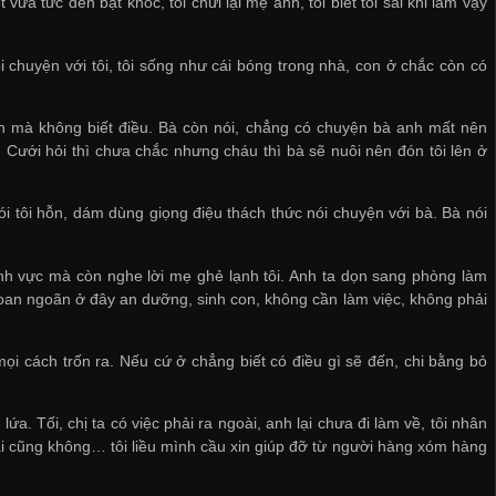
vừa tức đến bật khóc, tôi chửi lại mẹ anh, tôi biết tôi sai khi làm vậy
 chuyện với tôi, tôi sống như cái bóng trong nhà, con ở chắc còn có
nh mà không biết điều. Bà còn nói, chẳng có chuyện bà anh mất nên
 Cưới hỏi thì chưa chắc nhưng cháu thì bà sẽ nuôi nên đón tôi lên ở
ói tôi hỗn, dám dùng giọng điệu thách thức nói chuyện với bà. Bà nói
ênh vực mà còn nghe lời mẹ ghẻ lạnh tôi. Anh ta dọn sang phòng làm
 ngoan ngoãn ở đây an dưỡng, sinh con, không cần làm việc, không phải
ọi cách trốn ra. Nếu cứ ở chẳng biết có điều gì sẽ đến, chi bằng bỏ
ứa. Tối, chị ta có việc phải ra ngoài, anh lại chưa đi làm về, tôi nhân
hoại cũng không… tôi liều mình cầu xin giúp đỡ từ người hàng xóm hàng