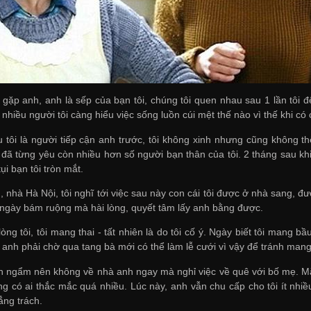
i gặp anh, anh là sếp của bạn tôi, chúng tôi quen nhau sau 1 lần tôi 
i nhiều người tôi càng hiểu việc sống luồn cúi mệt thế nào vì thế khi có 
tôi là người tiếp cận anh trước, tôi không xinh nhưng cũng không th
đã từng yêu còn nhiều hơn số người bạn thân của tôi. 2 tháng sau khi 
ụi bạn tôi tròn mắt.
àu, nhà Hà Nội, tôi nghĩ tới việc sau này con cái tôi được ở nhà sang,
t ngày bám ruộng mà hài lòng, quyết tâm lấy anh bằng được.
òng tôi, tôi mang thai - tất nhiên là do tôi cố ý. Ngày biết tôi mang 
anh phải chờ qua tang bà mới có thể làm lễ cưới vì vậy để tránh mang 
n ngẩm nên không về nhà anh ngay mà nghỉ việc về quê với bố mẹ. Mặ
 có ai thắc mắc quá nhiều. Lúc này, anh vẫn chu cấp cho tôi ít nhiều,
ẳng trách.