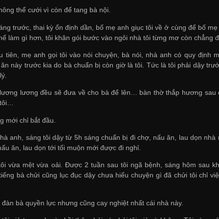
không thể cưới vì còn để tang bà nội.
háng trước, thai kỳ ổn định dần, bố mẹ anh giục tôi về ở cùng để bố 
thể làm gì hơn, tôi khăn gói bước vào ngôi nhà tôi từng mơ còn chẳng 
u tiên, mẹ anh gọi tôi vào nói chuyện, bà nói, nhà anh có quy định
ăn này trước kia do bà chuẩn bị còn giờ là tôi. Tức là tôi phải dậy tr
lý.
 lương lương đều sẽ đưa về cho bà để lên… bàn thờ thắp hương sau đó
 tôi…
g mới chỉ bắt đầu.
hà anh, sáng tôi dậy từ 5h sáng chuẩn bị đi chợ, nấu ăn, lau dọn nhà 
i nấu ăn, lau dọn tới tối muộn mới được đi nghỉ.
tôi vừa mệt vừa oải. Được 2 tuần sau tôi ngã bệnh, sáng hôm sau kh
iếng bà chửi cũng lục đục dậy chưa hiểu chuyện gì đã chửi tôi chỉ v
 đàn bà quyền lực nhưng cũng cay nghiệt nhất cái nhà này.