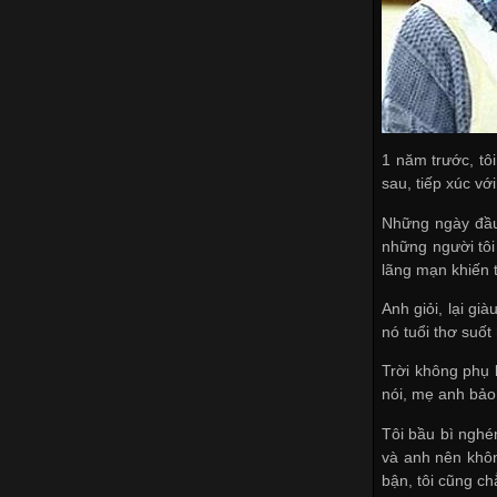
1 năm trước, tô
sau, tiếp xúc vớ
Những ngày đầu 
những người tôi 
lãng mạn khiến t
Anh giỏi, lại gi
nó tuổi thơ suố
Trời không phụ l
nói, mẹ anh bảo 
Tôi bầu bì nghé
và anh nên không
bận, tôi cũng ch