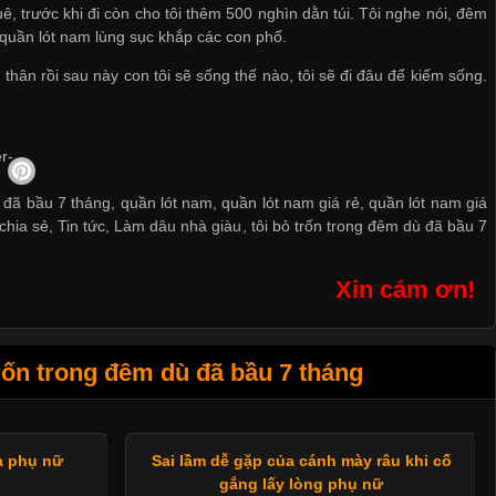
quê, trước khi đi còn cho tôi thêm 500 nghìn dằn túi. Tôi nghe nói, đêm
quần lót nam
lùng sục khắp các con phố.
thân rồi sau này con tôi sẽ sống thế nào, tôi sẽ đi đâu để kiếm sống.
 đã bầu 7 tháng, quần lót nam, quần lót nam giá rẻ, quần lót nam giá
chia sẻ
,
Tin tức
,
Làm dâu nhà giàu
,
tôi bỏ trốn trong đêm dù đã bầu 7
Xin cám ơn!
rốn trong đêm dù đã bầu 7 tháng
a phụ nữ
Sai lầm dễ gặp của cánh mày râu khi cố
gắng lấy lòng phụ nữ