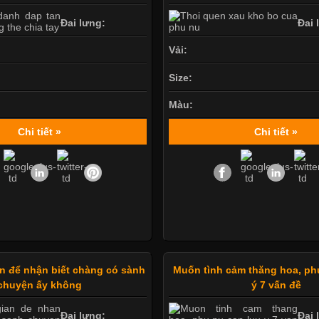
Đai lưng:
Đai 
Vải:
Size:
Màu:
Chi tiết »
Chi tiết »
n để nhận biết chàng có sành
Muốn tình cảm thăng hoa, ph
chuyện ấy không
ý 7 vấn đề
Đai lưng:
Đai 