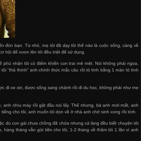
đến đón bạn. Từ nhỏ, mẹ tôi đã dạy tôi thế nào là cuộc sống, càng về
cơ hội để vươn lên tôi đều triệt để sử dụng.
ể phủ nhận tôi có điểm khiến con trai mê mệt. Nói không phải ngoa,
tôi “thả thính” anh chính thức mắc câu rồi tỏ tình bằng 1 màn tỏ tình
 được đi xe xịn, được sống sang chảnh rồi đi du học, không phải như mẹ
bầu, anh nhíu mày rồi gật đầu nói lấy. Thế nhưng, bà anh mới mất, anh
tiếng cho tôi, anh muốn tôi dọn về ở nhà anh chờ sinh xong rồi tính.
c dù con gái chưa chồng đã chửa nhưng cả làng đều biết chuyện tôi
 hàng tháng vẫn gửi tiền cho tôi, 1-2 tháng về thăm tôi 1 lần vì anh