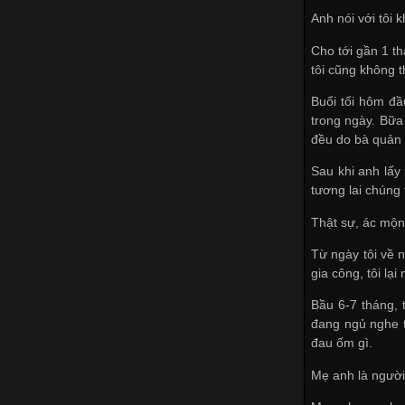
Anh nói với tôi 
Cho tới gần 1 t
tôi cũng không 
Buổi tối hôm đầ
trong ngày. Bữa 
đều do bà quản 
Sau khi anh lấy
tương lai chúng
Thật sự, ác mộn
Từ ngày tôi về n
gia công, tôi lạ
Bầu 6-7 tháng, 
đang ngủ nghe t
đau ốm gì.
Mẹ anh là người