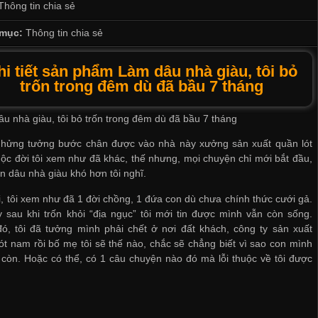
Thông tin chia sẻ
mục:
Thông tin chia sẻ
hi tiết sản phẩm Làm dâu nhà giàu, tôi bỏ
trốn trong đêm dù đã bầu 7 tháng
u nhà giàu, tôi bỏ trốn trong đêm dù đã bầu 7 tháng
í hửng tưởng bước chân được vào nhà này
xưởng sản xuất quần lót
ộc đời tôi xem như đã khác, thế nhưng, mọi chuyện chỉ mới bắt đầu,
n dâu nhà giàu khó hơn tôi nghĩ.
i, tôi xem như đã 1 đời chồng, 1 đứa con dù chưa chính thức cưới gả.
 sau khi trốn khỏi “địa ngục” tôi mới tin được mình vẫn còn sống.
ó, tôi đã tưởng mình phải chết ở nơi đất khách,
công ty sản xuất
lót nam
rồi bố mẹ tôi sẽ thế nào, chắc sẽ chẳng biết vì sao con mình
còn. Hoặc có thể, có 1 câu chuyện nào đó mà lỗi thuộc về tôi được