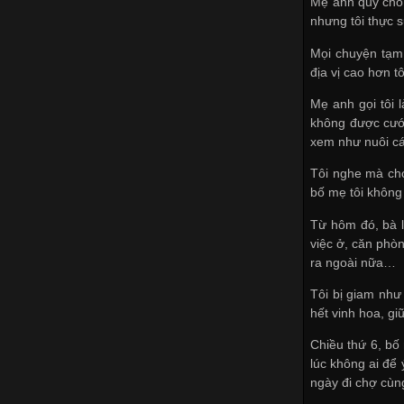
Mẹ anh quy cho t
nhưng tôi thực 
Mọi chuyện tạm 
địa vị cao hơn tô
Mẹ anh gọi tôi 
không được cưới
xem như nuôi cá
Tôi nghe mà cho
bố mẹ tôi không 
Từ hôm đó, bà l
việc ở, căn phòn
ra ngoài nữa…
Tôi bị giam như
hết vinh hoa, gi
Chiều thứ 6, bố 
lúc không ai để 
ngày đi chợ cùng