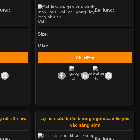
lưng:
Đai lưng:
Vải:
Size:
Màu:
Chi tiết »
ụ nữ cần lưu
Lợi ích sức khỏe không ngờ của việc yêu
vào sáng sớm
lưng:
Đai lưng: