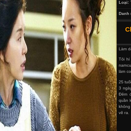
Loại:
Danh 
C
Làm dâ
Tôi h
nam
cu
làm co
25 tuổ
3 ngày
Đêm đ
quần 
không 
vẽ ra.