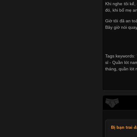
Khi nghe tôi kể,
đó, khi bố mẹ an
Giờ tôi đã an to
Bây giờ nói quay
Tags keywords: T
sỉ -
Quần lót nam
tháng
,
quần lót
Bị bạn trai