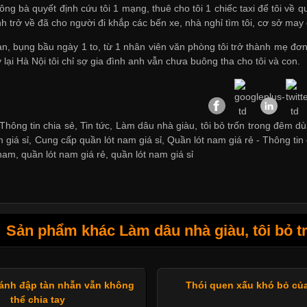
 ông bà quyết định cứu tôi 1 mạng, thuê cho tôi 1 chiếc taxi để tôi về 
h trở về đã cho người đi khắp các bến xe, nhà nghỉ tìm tôi,
cơ sở may 
àn, bụng bầu ngày 1 to, từ 1 nhân viên văn phòng tôi trở thành mẹ đơn 
 lại Hà Nội tôi chỉ sợ gia đình anh vẫn chưa buông tha cho tôi và con.
hông tin chia sẻ, Tin tức, Làm dâu nhà giàu, tôi bỏ trốn trong đêm dù
 giá sỉ
,
Cung cấp quần lót nam giá sỉ
,
Quần lót nam giá rẻ
-
Thông tin 
 nam
,
quần lót nam giá rẻ
,
quần lót nam giá sỉ
Sản phẩm khác Làm dâu nhà giàu, tôi bỏ t
 đánh đập tàn nhẫn vẫn không
Thói quen xấu khó bỏ củ
thể chia tay