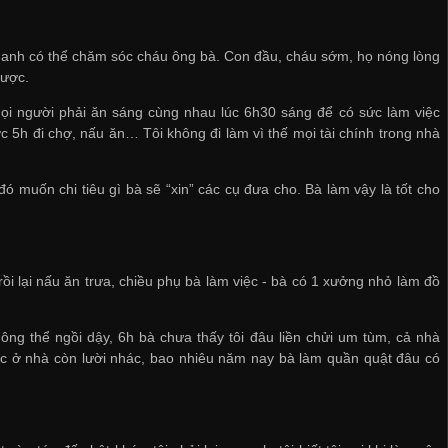
mẹ anh có thể chăm sóc cháu ông bà. Con đầu, cháu sớm, họ nóng lòng
được.
 mọi người phải ăn sáng cùng nhau lúc 6h30 sáng để có sức làm việc
ước 5h đi chợ, nấu ăn… Tôi không đi làm vì thế mọi tài chính trong nhà
 muốn chi tiêu gì bà sẽ “xin” các cụ đưa cho. Bà làm vậy là tốt cho
rồi lại nấu ăn trưa, chiều phụ bà làm việc - bà có 1 xưởng nhỏ làm đồ
ông thể ngồi dậy, 6h bà chưa thấy tôi đâu liền chửi um tùm, cả nhà
iệc ở nhà còn lười nhác, bao nhiêu năm nay bà làm quần quật đâu có