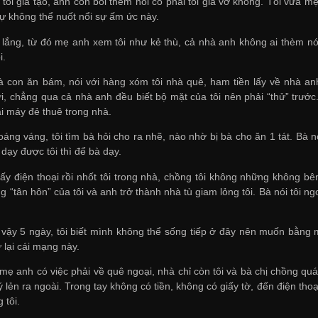
ôi giả tạo, anh còn bồi thêm hỏi có phải tôi giả vờ không. Tôi vừa mệt 
sự không thể nuốt nổi sự ấm ức này.
lắng, từ đó mẹ anh xem tôi như kẻ thù, cả nhà anh không ai thèm nói
i.
là con ăn bám, nói với hàng xóm tôi nhà quê, ham tiền lấy về nhà a
, chẳng qua cả nhà anh đều biết bộ mặt của tôi nên phải “thử” trước.
i máy đẻ thuê trong nhà.
áng váng, tôi tìm bà hỏi cho ra nhẽ, nào nhờ bị bà cho ăn 1 tát. Bà n
dạy được tôi thì để bà dạy.
ấy điện thoại rồi nhốt tôi trong nhà, chồng tôi không những không b
g “tân hôn” của tôi và anh trở thành nhà tù giam lỏng tôi. Bà nói tôi
 vậy 5 ngày, tôi biết mình không thể sống tiếp ở đây nên muốn bằng m
ữ lại cái mạng này.
mẹ anh có việc phải về quê ngoại, nhà chỉ còn tôi và bà chị chồng quá l
ý lẻn ra ngoài. Trong tay không có tiền, không có giấy tờ, đến điện t
 tôi.