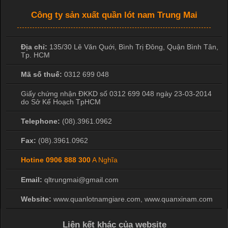
Công ty sản xuất quần lót nam Trung Mai
Địa chỉ:
135/30 Lê Văn Quới, Bình Trị Đông
,
Quận Bình Tân
,
Tp. HCM
Mã số thuế:
0312 699 048
Giấy chứng nhận ĐKKD số 0312 699 048 ngày 23-03-2014
do Sở Kế Hoạch TpHCM
Telephone:
(08).3961.0962
Fax:
(08).3961.0962
Hotine
0906 888 300
A Nghĩa
Email:
qltrungmai@gmail.com
Website:
www.quanlotnamgiare.com, www.quanxinam.com
Liên kết khác của website