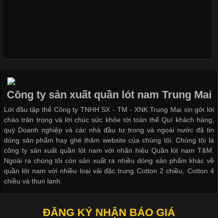
Xu Hướng Form Áo Thun Phổ Biến Trong Ngành May Mặc
Nguyên bộ quần lót nam Boxer thun lạnh giá rẻ
Cập nhật 2026-05-09 15:58:23
Các Form Áo Thun Phổ Biến Hiện Nay Và Xu Hướng Trong
Ngành May Mặc Áo thun là một trong những trang phục quen
Dễ chịu hơn với quần lót nam giá rẻ vải Cotton 4 chiều
thuộc và được sử dụng phổ biến nhất hiện nay. Không chỉ đa
Công ty sản xuất quần lót nam Trung Mai
dạng về màu sắc hay chất liệu, áo thun còn có nhiều form dáng
Lời đầu tập thể Công ty TNHH SX - TM - XNK Trung Mai xin gởi lời
khác nhau để phù hợp với từng phong cách thời trang và nhu
chào trân trọng và lời chúc sức khỏe tới toàn thể Quí khách hàng,
cầu
quý Doanh nghiệp và các nhà đầu tư trong và ngoài nước đã tin
dùng sản phẩm hay ghé thăm website của chúng tôi. Chúng tôi là
công ty sản xuất quần lót nam với nhãn hiệu Quần lót nam T&M.
Ngoài ra chúng tôi còn sản xuất ra nhiều dòng sản phẩm khác về
quần lót nam với nhiều loại vải đặc trung Cotton 2 chiều, Cotton 4
Khám Phá Áo Phông Trang Phục Phổ Biến Nhất Hiện Nay
chiều và thun lạnh.
Cập nhật 2026-04-24 17:24:50
ĐĂNG KÝ NHẬN BÁO GIÁ
Áo phông là một trong những trang phục phổ biến nhất trong