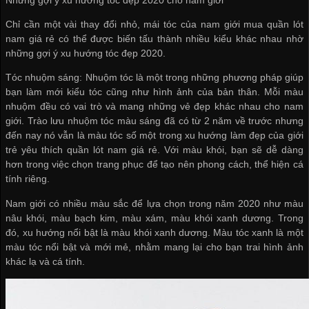
Chỉ cần một vài thay đổi nhỏ, mái tóc của nam giới
mua quần lót
nam giá rẻ
có thể được biến tấu thành nhiều kiểu khác nhau nhờ
những gợi ý xu hướng tóc đẹp 2020.
Tóc nhuộm sáng: Nhuộm tóc là một trong những phương pháp giúp
bạn làm mới kiểu tóc cũng như hình ảnh của bản thân. Mỗi màu
nhuộm đều có vai trò và mang những vẻ đẹp khác nhau cho nam
giới. Trào lưu nhuộm tóc màu sáng đã có từ 2 năm về trước nhưng
đến nay nó vẫn là màu tóc số một trong xu hướng làm đẹp của giới
trẻ yêu thích
quần lót nam giá rẻ
. Với màu khói, bạn sẽ dễ dàng
hơn trong việc chọn trang phục để tạo nên phong cách, thể hiện cá
tính riêng.
Nam giới có nhiều màu sắc để lựa chọn trong năm 2020 như màu
nâu khói, màu bạch kim, màu xám, màu khói xanh dương. Trong
đó, xu hướng nổi bật là màu khói xanh dương. Màu tóc xanh là một
màu tóc nổi bật và mới mẻ, nhằm mang lại cho bạn trai hình ảnh
khác lạ và cá tính.