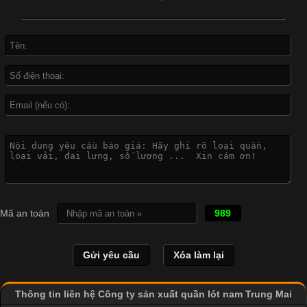
đời sống hiện đại nhờ sự tiện lợi, thoải mái và dễ phối đồ.
Không chỉ xuất hiện trong thời trang thường ngày, áo phông còn
được ứng dụng rộng rãi trong ngành sản xuất may mặc, đặc
biệt là các sản phẩm từ vải thun. Hiện nay,
Công Nghệ In Chuyển Nhiệt Trong Ngành Thời Trang Hiện
Đại
Cập nhật 2026-04-21 15:41:03
In Chuyển Nhiệt Là Gì? Công Nghệ In Hiện Đại Trong Ngành
Mã an toàn
989
May Mặc Trong ngành in ấn và thời trang, in chuyển nhiệt đang
là một trong những công nghệ phổ biến nhờ khả năng tạo ra
hình ảnh sắc nét và bền màu. Đặc biệt, kỹ thuật này được ứng
dụng rộng rãi trong sản xuất áo thun, đồ thể thao
Thông tin liên hệ Công ty sản xuất quần lót nam Trung Mai