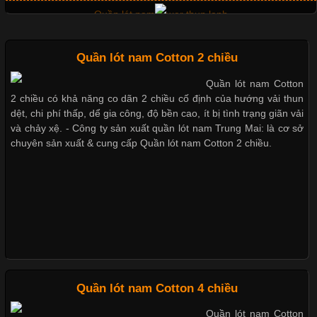
Không chỉ giúp tạo sự đồng bộ, áo thun
Nguyên bộ quần lót nam Boxer thun lạnh giá rẻ
Quần lót nam Cotton 2 chiều
Dễ chịu hơn với quần lót nam giá rẻ vải Cotton 4 chiều
Quần lót nam Cotton
Chất Liệu Lycra Có Gì Đặc Biệt Trong Ngành Thời Trang?
2 chiều có khả năng co dãn 2 chiều cố định của hướng vải thun
dệt, chi phí thấp, dể gia công, độ bền cao, ít bị tình trạng giãn vải
Cập nhật 2026-05-27 17:03:46
và chảy xệ. - Công ty sản xuất quần lót nam Trung Mai: là cơ sở
chuyên sản xuất & cung cấp Quần lót nam Cotton 2 chiều.
Vải Lycra Là Gì? Chất Liệu Co Giãn Được Ưa Chuộng Trong
Mẫu quần short quần lót nam nữ hè thu 2017
Ngành May Mặc Trong ngành thời trang hiện đại, các loại vải có
khả năng co giãn tốt ngày càng được ưa chuộng nhằm mang lại
cảm giác thoải mái cho người mặc. Trong đó, vải Lycra là một
trong những chất liệu nổi bật nhờ độ đàn hồi cao,
Thị hiều quần lót nam bơi lội nam và nữ 2017
Chất Liệu Bamboo Xu Hướng Mới Trong Ngành Thời Trang
Xu hướng thời trang trẻ và quần lót nam giá sỉ
Quần lót nam Cotton 4 chiều
Quần lót nam Cotton