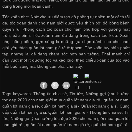
tóc giúp gương mặt tươi sáng, gọn gàng giúp nam giới dễ dàng ứng
dụng trong mọi hoàn cảnh.
Tóc xoăn nhẹ: Nhờ vào ưu điểm tạo độ phồng tự nhiên một cách tối
đa, tóc xoăn dành cho nam giới được yêu thích bởi độ bồng bềnh
quyến rũ. Phong cách tóc xoăn cho nam phù hợp với gương mặt
tròn, bầu bĩnh. Tóc xoăn nam đa dạng trong cách tạo kiểu: Xoăn
nhẹ, bồng bềnh, gợn sóng là những lựa chọn dành cho cho nam
giới yêu thích
quần lót nam giá rẻ ở tphcm
. Tóc xoăn tuy nhìn phức
tạp, nhưng lại dễ dàng chăm sóc hơn bạn tưởng. Phái mạnh chỉ
cần vuốt một ít dưỡng tóc và keo xuôi theo chiều xoăn của tóc vào
mỗi buổi sáng mà không cần phải chải sấy.
Tags keywords: Thông tin chia sẻ, Tin tức, Những gợi ý xu hướng
tóc đẹp 2020 cho nam giới mua quần lót nam giá rẻ , quần lót nam,
quần lót nam giá rẻ, quần lót nam giá sỉ -
Quần lót nam giá sỉ
,
Cung
cấp quần lót nam giá sỉ
,
Quần lót nam giá rẻ
-
Thông tin chia sẻ
,
Tin
tức
,
Những gợi ý xu hướng tóc đẹp 2020 cho nam giới mua quần lót
nam giá rẻ
,
quần lót nam
,
quần lót nam giá rẻ
,
quần lót nam giá sỉ