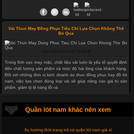
Vải Thun May Đồng Phục Tiêu Chí Lựa Chọn Không Thể
Bỏ Qua
Mẫu quần short quần lót nam nữ hè thu 2017
Cập nhật 2026-07-07 15:54:44
Trong lĩnh vực may mặc, chất liệu vải luôn là yếu tố quyết định
đến chất lượng sản phẩm và mức độ hài lòng của khách hàng.
Thị hiều quần lót nam bơi lội nam và nữ 2017
Đối với những đơn vị kinh doanh áo thun đồng phục hay đồ lót
nam, việc lựa chọn đúng loại vải sẽ giúp nâng cao giá trị sản
phẩm, giảm tỷ lệ hàng lỗi và
Xu hướng thời trang trẻ và quần lót nam giá sỉ
Quần lót nam khác nên xem
Tìm Hiểu Các Kiểu Cổ Áo Thun Được Ưa Chuộng Trong
Ngành Thời Trang
Giặt và bảo quản quần lót nam đúng cách