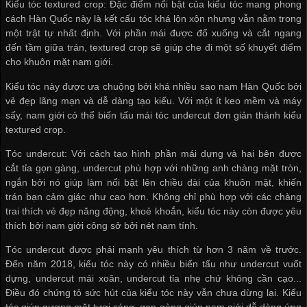
Kiểu tóc textured crop: Đặc điểm nổi bật của kiểu tóc mang phong
cách Hàn Quốc này là kết cấu tóc khá lộn xộn nhưng vẫn nằm trong
một trật tự nhất định. Với phần mái được đổ xuống và cắt ngang
đến tầm giữa trán, textured crop sẽ giúp che đi một số khuyết điểm
cho khuôn mặt nam giới.
Kiểu tóc này được ưa chuộng bởi khá nhiều sao nam Hàn Quốc bởi
vẻ đẹp lãng mạn và dễ dàng tạo kiểu. Với một ít keo mềm và máy
sấy, nam giới có thể biến tấu mái tóc undercut đơn giản thành kiểu
textured crop.
Tóc undercut: Với cách tạo hình phần mái dựng và hai bên được
cắt tỉa gọn gàng, undercut phù hợp với những anh chàng mặt tròn,
ngắn bởi nó giúp làm nổi bật lên chiều dài của khuôn mặt, khiến
trán bạn cảm giác như cao hơn. Không chỉ phù hợp với các chàng
trai thích vẻ đẹp năng động, khoẻ khoắn, kiểu tóc này còn được yêu
thích bởi nam giới công sở bởi nét nam tính.
Tóc undercut được phái mạnh yêu thích từ hơn 3 năm về trước.
Đến năm 2018, kiểu tóc này có nhiều biến tấu như undercut vuốt
dựng, undercut mái xoăn, undercut tỉa nhẹ chứ không cần cạo...
Điều đó chứng tỏ sức hút của kiểu tóc này vẫn chưa dừng lại. Kiểu