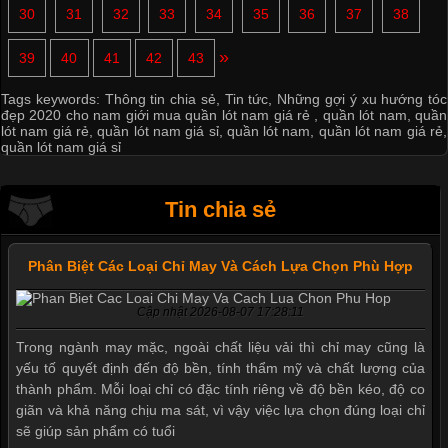
30
31
32
33
34
35
36
37
38
»
39
40
41
42
43
Tags keywords:
Thông tin chia sẻ
,
Tin tức
,
Những gợi ý xu hướng tóc
đẹp 2020 cho nam giới mua quần lót nam giá rẻ
,
quần lót nam
,
quần
lót nam giá rẻ
,
quần lót nam giá sỉ
,
quần lót nam
,
quần lót nam giá rẻ
,
quần lót nam giá sỉ
Tin chia sẻ
Phân Biệt Các Loại Chỉ May Và Cách Lựa Chọn Phù Hợp
Cập nhật 2026-08-07 17:28:11
Trong ngành may mặc, ngoài chất liệu vải thì chỉ may cũng là
yếu tố quyết định đến độ bền, tính thẩm mỹ và chất lượng của
thành phẩm. Mỗi loại chỉ có đặc tính riêng về độ bền kéo, độ co
giãn và khả năng chịu ma sát, vì vậy việc lựa chọn đúng loại chỉ
sẽ giúp sản phẩm có tuổi