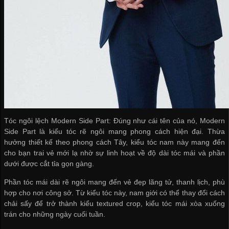
Tóc ngôi lệch Modern Side Part: Đúng như cái tên của nó, Modern
Side Part là kiểu tóc rẽ ngôi mang phong cách hiện đại. Thừa
hưởng thiết kế theo phong cách Tây, kiểu tóc nam này mang đến
cho bạn trai vẻ mới lạ nhờ sự linh hoạt về độ dài tóc mái và phần
dưới được cắt tỉa gọn gàng.
Phần tóc mái dài rẽ ngôi mang đến vẻ đẹp lãng tử, thanh lịch, phù
hợp cho nơi công sở. Từ kiểu tóc này, nam giới có thể thay đổi cách
chải sấy để trở thành kiểu textured crop, kiểu tóc mái xòa xuống
trán cho những ngày cuối tuần.