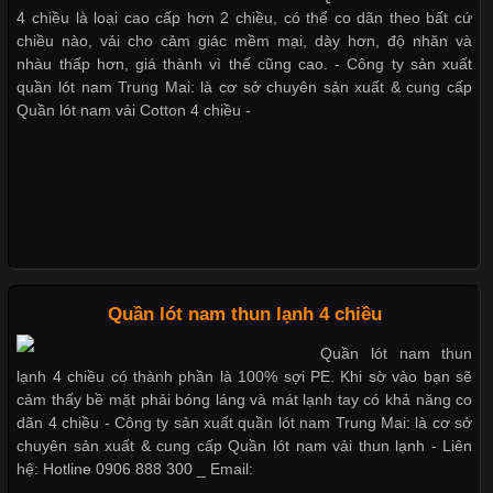
Cập nhật 2026-05-21 14:59:25
4 chiều là loại cao cấp hơn 2 chiều, có thể co dãn theo bất cứ
Trong những năm gần đây, vải Bamboo đang trở thành một
chiều nào, vải cho cảm giác mềm mại, dày hơn, độ nhăn và
Giặt và bảo quản quần lót nam đúng cách
trong những chất liệu được yêu thích trong ngành thời trang
nhàu thấp hơn, giá thành vì thế cũng cao. - Công ty sản xuất
nhờ đặc tính mềm mại, thoáng khí và thân thiện với môi trường.
quần lót nam Trung Mai: là cơ sở chuyên sản xuất & cung cấp
Không chỉ được ứng dụng trong quần áo thường ngày, loại vải
Quần lót nam vải Cotton 4 chiều -
này còn xuất hiện nhiều trong các sản phẩm đồ lót
Mẫu quần lót nam giá rẻ sốt hè 2017
Những Loại Vải Thun Thông Dụng Và Đặc Điểm Nổi Bật
Những mẩu quần lót nam thông dụng hiện nay
Cập nhật 2026-05-20 14:58:56
Quần lót nam thun lạnh 4 chiều
Vải thun là một trong những chất liệu được sử dụng rộng rãi
Quần lót nam thun
nhất trong ngành thời trang nhờ đặc tính co giãn, mềm mại và
lạnh 4 chiều có thành phần là 100% sợi PE. Khi sờ vào bạn sẽ
Bộ sưu tập quần lót nam Boxer TpHCM
thoải mái khi mặc. Từ áo thun, đồ thể thao cho đến đồ lót nam,
cảm thấy bề mặt phải bóng láng và mát lạnh tay có khả năng co
vải thun luôn đóng vai trò quan trọng trong quá trình sản xuất.
dãn 4 chiều - Công ty sản xuất quần lót nam Trung Mai: là cơ sở
Hiện nay, nhu cầu tìm kiếm quần lót nam giá
chuyên sản xuất & cung cấp Quần lót nam vải thun lạnh - Liên
hệ: Hotline 0906 888 300 _ Email:
Quần lót nam boxer thun lạnh