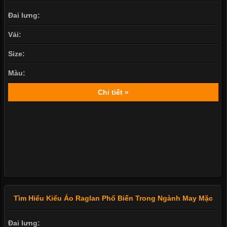
Vải Cotton Chất Liệu Quan Trọng Trong Ngành May Đồ Lót
Đai lưng:
Vải:
Size:
Màu:
Chi tiết »
Tìm Hiểu Kiểu Áo Raglan Phổ Biến Trong Ngành May Mặc