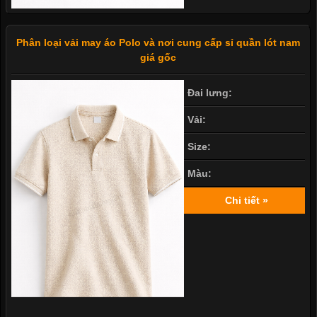
Phân loại vải may áo Polo và nơi cung cấp sỉ quần lót nam
giá gốc
Đai lưng:
Vải:
Size:
Màu:
Chi tiết »