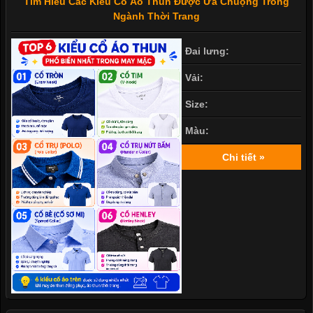
Tìm Hiểu Các Kiểu Cổ Áo Thun Được Ưa Chuộng Trong
Ngành Thời Trang
Đai lưng:
Vải:
Size:
Màu:
Chi tiết »