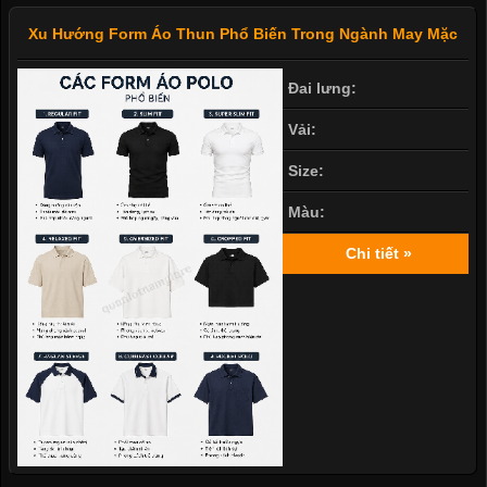
Xu Hướng Form Áo Thun Phổ Biến Trong Ngành May Mặc
Đai lưng:
Vải:
Size:
Màu:
Chi tiết »