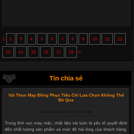
1
2
3
4
5
6
7
8
9
10
11
12
»
13
14
15
16
17
18
Tin chia sẻ
Vải Thun May Đồng Phục Tiêu Chí Lựa Chọn Không Thể
Bỏ Qua
Cập nhật 2026-07-07 15:54:44