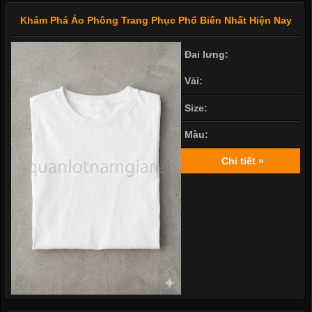
Khám Phá Áo Phông Trang Phục Phổ Biến Nhất Hiện Nay
Đai lưng:
Vải:
Size:
Màu:
Chi tiết »