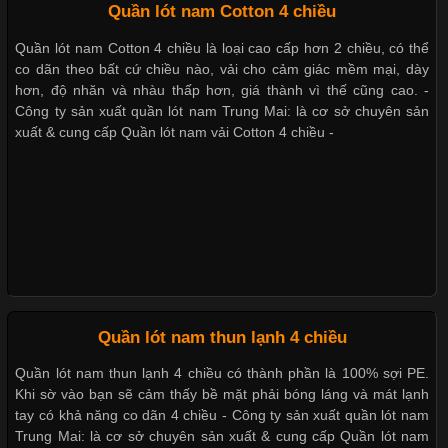
Quần lót nam Cotton 4 chiều
Xu Hướng Form Áo Thun Phổ Biến Trong Ngành May Mặc
Quần lót nam Cotton 4 chiều là loại cao cấp hơn 2 chiều, có thể
Cập nhật 2026-05-09 15:58:23
co dãn theo bất cứ chiều nào, vải cho cảm giác mềm mại, dày
hơn, độ nhăn và nhàu thấp hơn, giá thành vì thế cũng cao. -
Các Form Áo Thun Phổ Biến Hiện Nay Và Xu Hướng Trong
Công ty sản xuất quần lót nam Trung Mai: là cơ sở chuyên sản
Ngành May Mặc Áo thun là một trong những trang phục quen
xuất & cung cấp Quần lót nam vải Cotton 4 chiều -
thuộc và được sử dụng phổ biến nhất hiện nay. Không chỉ đa
dạng về màu sắc hay chất liệu, áo thun còn có nhiều form dáng
khác nhau để phù hợp với từng phong cách thời trang và nhu
cầu
Khám Phá Áo Phông Trang Phục Phổ Biến Nhất Hiện Nay
Cập nhật 2026-04-24 17:24:50
Quần lót nam thun lạnh 4 chiều
Áo phông là một trong những trang phục phổ biến nhất trong
Quần lót nam thun lạnh 4 chiều có thành phần là 100% sợi PE.
đời sống hiện đại nhờ sự tiện lợi, thoải mái và dễ phối đồ.