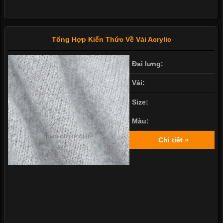
Tổng Hợp Kiến Thức Về Vải Acrylic
Đai lưng:
Vải:
Size:
Màu:
Chi tiết »