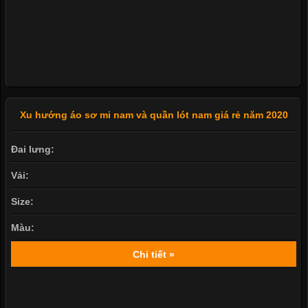
Chi tiết »
Xu hướng áo sơ mi nam và quần lót nam giá rẻ năm 2020
Đai lưng:
Vải:
Size:
Màu:
Chi tiết »