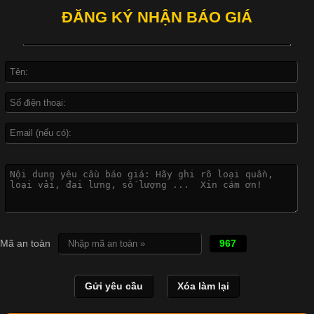
chiều và thun lạnh.
Vải cotton là một trong những chất liệu được sử dụng rộng rãi
nhất trong ngành dệt may nhờ đặc tính mềm mại, thoáng mát
và thấm hút mồ hôi tốt. Đây cũng là loại vải được nhiều công ty
ĐĂNG KÝ NHẬN BÁO GIÁ
sản xuất quần lót nam lựa chọn để tạo ra các sản phẩm chất
lượng, phù hợp với nhu cầu sử dụng
Mã an toàn
967