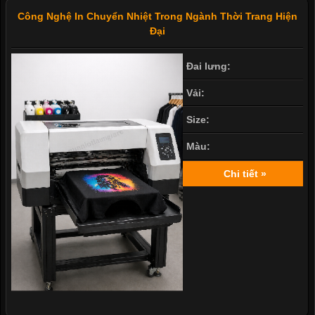
Công Nghệ In Chuyển Nhiệt Trong Ngành Thời Trang Hiện
Đại
Đai lưng:
Vải:
Size:
Màu:
Chi tiết »