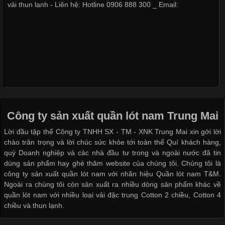
Khi sờ vào bạn sẽ cảm thấy bề mặt phải bóng láng và mát lạnh
Không chỉ xuất hiện trong thời trang thường ngày, áo phông còn
tay có khả năng co dãn 4 chiều - Công ty sản xuất quần lót nam
được ứng dụng rộng rãi trong ngành sản xuất may mặc, đặc
Trung Mai: là cơ sở chuyên sản xuất & cung cấp Quần lót nam
biệt là các sản phẩm từ vải thun. Hiện nay,
vải thun lạnh - Liên hệ: Hotline 0906 888 300 _ Email:
Công Nghệ In Chuyển Nhiệt Trong Ngành Thời Trang Hiện
Đại
Cập nhật 2026-04-21 15:41:03
In Chuyển Nhiệt Là Gì? Công Nghệ In Hiện Đại Trong Ngành
May Mặc Trong ngành in ấn và thời trang, in chuyển nhiệt đang
là một trong những công nghệ phổ biến nhờ khả năng tạo ra
hình ảnh sắc nét và bền màu. Đặc biệt, kỹ thuật này được ứng
Công ty sản xuất quần lót nam Trung Mai
dụng rộng rãi trong sản xuất áo thun, đồ thể thao
Lời đầu tập thể Công ty TNHH SX - TM - XNK Trung Mai xin gởi lời
chào trân trọng và lời chúc sức khỏe tới toàn thể Quí khách hàng,
quý Doanh nghiệp và các nhà đầu tư trong và ngoài nước đã tin
dùng sản phẩm hay ghé thăm website của chúng tôi. Chúng tôi là
Vì Sao Cơ Sở Sản Xuất Quần Lót Nam Ưa Chuộng Vải
Cotton?
công ty sản xuất quần lót nam với nhãn hiệu Quần lót nam T&M.
Ngoài ra chúng tôi còn sản xuất ra nhiều dòng sản phẩm khác về
Cập nhật 2026-04-20 17:14:16
quần lót nam với nhiều loại vải đặc trung Cotton 2 chiều, Cotton 4