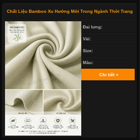
Chất Liệu Bamboo Xu Hướng Mới Trong Ngành Thời Trang
Đai lưng:
Vải:
Size:
Màu:
Chi tiết »