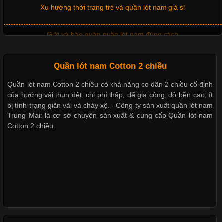
Xu hướng thời trang trẻ và quần lót nam giá sỉ
Chất Liệu Bamboo Xu Hướng Mới Trong Ngành Thời Trang
Giặt và bảo quản quần lót nam đúng cách
Cập nhật 2026-05-21 14:59:25
Trong những năm gần đây, vải Bamboo đang trở thành một
Mẫu quần lót nam giá rẻ sốt hè 2017
trong những chất liệu được yêu thích trong ngành thời trang
nhờ đặc tính mềm mại, thoáng khí và thân thiện với môi trường.
Không chỉ được ứng dụng trong quần áo thường ngày, loại vải
Quần lót nam Cotton 2 chiều
Những mẩu quần lót nam thông dụng hiện nay
này còn xuất hiện nhiều trong các sản phẩm đồ lót
Quần lót nam Cotton 2 chiều có khả năng co dãn 2 chiều cố định
Bộ sưu tập quần lót nam Boxer TpHCM
của hướng vải thun dệt, chi phí thấp, dể gia công, độ bền cao, ít
bị tình trạng giãn vải và chảy xệ. - Công ty sản xuất quần lót nam
Những Loại Vải Thun Thông Dụng Và Đặc Điểm Nổi Bật
Trung Mai: là cơ sở chuyên sản xuất & cung cấp Quần lót nam
Quần lót nam boxer thun lạnh
Cotton 2 chiều.
Cập nhật 2026-05-20 14:58:56
Nguyên bộ quần lót nam Boxer thun lạnh giá rẻ
Vải thun là một trong những chất liệu được sử dụng rộng rãi
nhất trong ngành thời trang nhờ đặc tính co giãn, mềm mại và
thoải mái khi mặc. Từ áo thun, đồ thể thao cho đến đồ lót nam,
Dễ chịu hơn với quần lót nam giá rẻ vải Cotton 4 chiều
vải thun luôn đóng vai trò quan trọng trong quá trình sản xuất.
Hiện nay, nhu cầu tìm kiếm quần lót nam giá