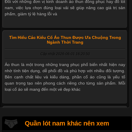
Trong lĩnh vực may mặc, chất liệu vải luôn là yếu tố quyết định
đến chất lượng sản phẩm và mức độ hài lòng của khách hàng.
Đối với những đơn vị kinh doanh áo thun đồng phục hay đồ lót
nam, việc lựa chọn đúng loại vải sẽ giúp nâng cao giá trị sản
phẩm, giảm tỷ lệ hàng lỗi và
Tìm Hiểu Các Kiểu Cổ Áo Thun Được Ưa Chuộng Trong
Ngành Thời Trang
Cập nhật 2026-06-01 16:20:50
Mẫu quần short quần lót nam nữ hè thu 2017
Áo thun là một trong những trang phục phổ biến nhất hiện nay
nhờ tính tiện dụng, dễ phối đồ và phù hợp với nhiều đối tượng.
Bên cạnh chất liệu và kiểu dáng, phần cổ áo cũng là yếu tố
Thị hiều quần lót nam bơi lội nam và nữ 2017
quan trọng tạo nên phong cách riêng cho từng sản phẩm. Mỗi
loại cổ áo sẽ mang đến một vẻ đẹp khác
Xu hướng thời trang trẻ và quần lót nam giá sỉ
Giặt và bảo quản quần lót nam đúng cách
Những Mẫu Áo Thun Đồng Phục Công Ty Được Ưa