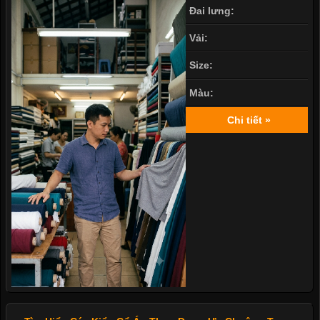
Đai lưng:
Vải:
Size:
Màu:
Chi tiết »