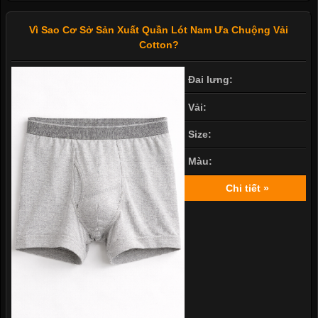
Vì Sao Cơ Sở Sản Xuất Quần Lót Nam Ưa Chuộng Vải
Cotton?
Đai lưng:
Vải:
Size:
Màu:
Chi tiết »