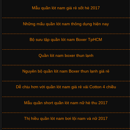
Chuộng Hiện Nay
Quần lót nam khác nên xem
Mẫu quần lót nam giá rẻ sốt hè 2017
Cập nhật 2026-06-01 14:23:34
Trong môi trường kinh doanh hiện đại, việc xây dựng hình ảnh
Những mẩu quần lót nam thông dụng hiện nay
chuyên nghiệp đóng vai trò quan trọng đối với sự phát triển của
doanh nghiệp. Một trong những giải pháp hiệu quả được nhiều
đơn vị lựa chọn hiện nay là sử dụng áo thun đồng phục công ty.
Bộ sưu tập quần lót nam Boxer TpHCM
Không chỉ giúp tạo sự đồng bộ, áo thun
Quần lót nam boxer thun lạnh
Chất Liệu Lycra Có Gì Đặc Biệt Trong Ngành Thời Trang?
Nguyên bộ quần lót nam Boxer thun lạnh giá rẻ
Cập nhật 2026-05-27 17:03:46
Dễ chịu hơn với quần lót nam giá rẻ vải Cotton 4 chiều
Vải Lycra Là Gì? Chất Liệu Co Giãn Được Ưa Chuộng Trong
Ngành May Mặc Trong ngành thời trang hiện đại, các loại vải có
khả năng co giãn tốt ngày càng được ưa chuộng nhằm mang lại
Mẫu quần short quần lót nam nữ hè thu 2017
cảm giác thoải mái cho người mặc. Trong đó, vải Lycra là một
trong những chất liệu nổi bật nhờ độ đàn hồi cao,
Thị hiều quần lót nam bơi lội nam và nữ 2017