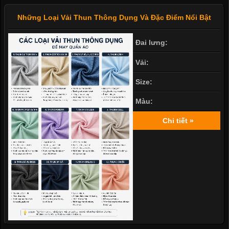
Những Loại Vải Thun Thông Dụng Và Đặc Điểm Nổi Bật
Đai lưng:
Vải:
Size:
Màu:
Chi tiết »