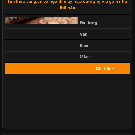
Tìm hiểu vải gấm và ngành may mặc sử dụng vải gấm như
thế nào
Đai lưng:
Vải:
Size:
Màu:
Chi tiết »