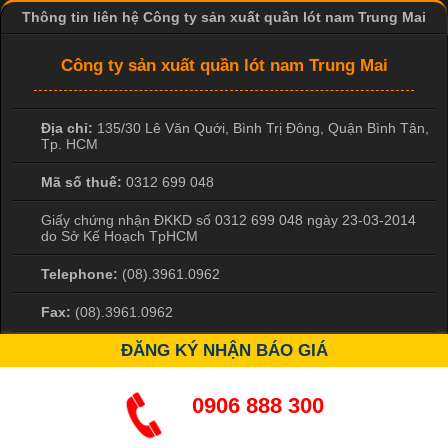
Thông tin liên hệ Công ty sản xuất quần lót nam Trung Mai
Công ty sản xuất quần lót nam Trung Mai
Địa chỉ:
135/30 Lê Văn Quới, Bình Trị Đông
,
Quận Bình Tân
,
Tp. HCM
Mã số thuế:
0312 699 048
Giấy chứng nhận ĐKKD số 0312 699 048 ngày 23-03-2014
do Sở Kế Hoạch TpHCM
Telephone:
(08).3961.0962
ĐĂNG KÝ NHẬN BÁO GIÁ
Fax:
(08).3961.0962
0906 888 300
Hotine
0906 888 300
A Nghĩa
Email:
qltrungmai@gmail.com