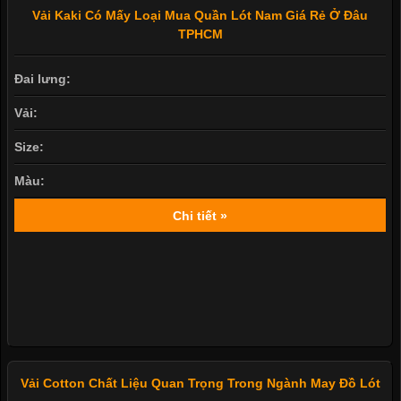
Vải Kaki Có Mấy Loại Mua Quần Lót Nam Giá Rẻ Ở Đâu
TPHCM
Đai lưng:
Vải:
Size:
Màu:
Chi tiết »