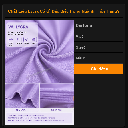
Chất Liệu Lycra Có Gì Đặc Biệt Trong Ngành Thời Trang?
Đai lưng:
Vải:
Size:
Màu:
Chi tiết »