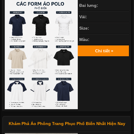
Đai lưng:
Vải:
Size:
Màu:
Chi tiết »
Khám Phá Áo Phông Trang Phục Phổ Biến Nhất Hiện Nay