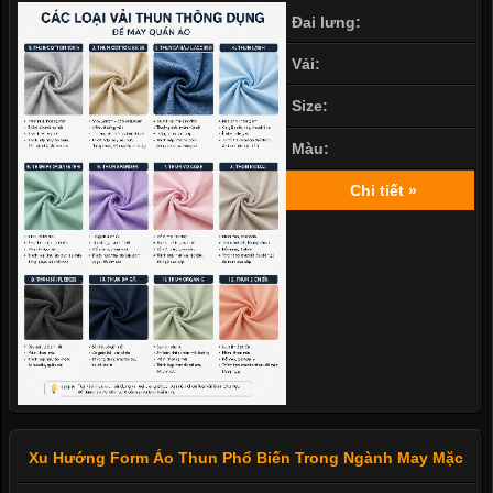
Đai lưng:
Vải:
Size:
Màu:
Chi tiết »
Xu Hướng Form Áo Thun Phổ Biến Trong Ngành May Mặc