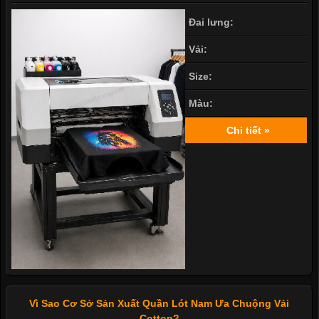
Đai lưng:
Vải:
Size:
Màu:
Chi tiết »
Vì Sao Cơ Sở Sản Xuất Quần Lót Nam Ưa Chuộng Vải
Cotton?