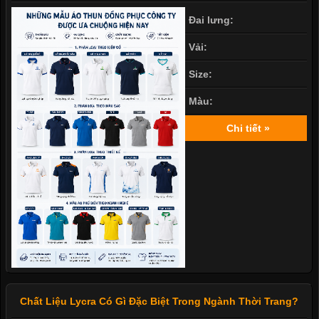
Đai lưng:
Vải:
Size:
Màu:
Chi tiết »
Chất Liệu Lycra Có Gì Đặc Biệt Trong Ngành Thời Trang?