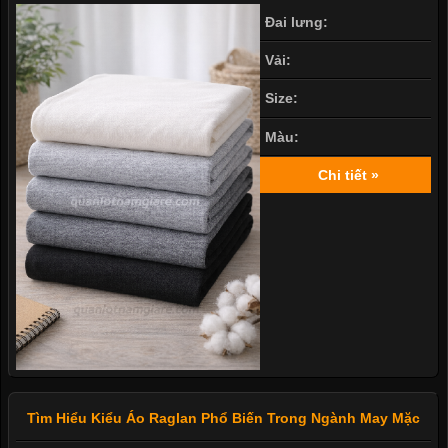
Đai lưng:
Vải:
Size:
Màu:
Chi tiết »
Tìm Hiểu Kiểu Áo Raglan Phổ Biến Trong Ngành May Mặc