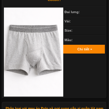
Đai lưng:
Vải:
Size:
Màu:
Chi tiết »
Phân loại vải may áo Polo và nơi cung cấp sỉ quần lót nam