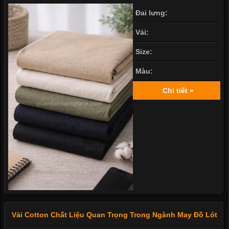
Đai lưng:
Vải:
Size:
Màu:
Chi tiết »
Vải Cotton Chất Liệu Quan Trọng Trong Ngành May Đồ Lót