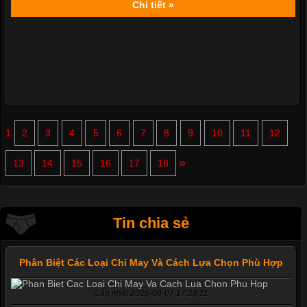
Chi tiết »
1
2
3
4
5
6
7
8
9
10
11
12
»
13
14
15
16
17
18
Tin chia sẻ
Phân Biệt Các Loại Chỉ May Và Cách Lựa Chọn Phù Hợp
Cập nhật 2026-08-07 17:28:11