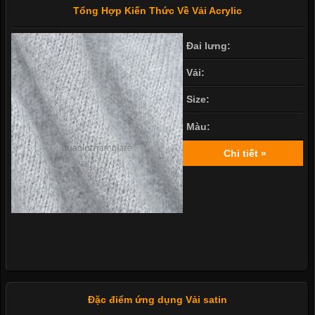
Tổng Hợp Kiến Thức Về Vải Acrylic
Đai lưng:
Vải:
Size:
Màu:
Chi tiết »
Đặc điểm ứng dụng Vải satin