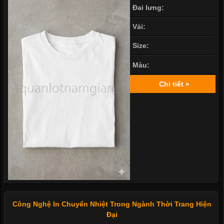
Đai lưng:
Vải:
Size:
Màu:
Chi tiết »
Công Nghệ In Chuyển Nhiệt Trong Ngành Thời Trang Hiện
Đại