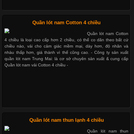
loại cổ áo sẽ mang đến một vẻ đẹp khác
Dễ chịu hơn với quần lót nam giá rẻ vải Cotton 4 chiều
Quần lót nam Cotton 4 chiều
Quần lót nam Cotton
Những Mẫu Áo Thun Đồng Phục Công Ty Được Ưa
4 chiều là loại cao cấp hơn 2 chiều, có thể co dãn theo bất cứ
Chuộng Hiện Nay
chiều nào, vải cho cảm giác mềm mại, dày hơn, độ nhăn và
Mẫu quần short quần lót nam nữ hè thu 2017
nhàu thấp hơn, giá thành vì thế cũng cao. - Công ty sản xuất
quần lót nam Trung Mai: là cơ sở chuyên sản xuất & cung cấp
Cập nhật 2026-06-01 14:23:34
Quần lót nam vải Cotton 4 chiều -
Trong môi trường kinh doanh hiện đại, việc xây dựng hình ảnh
chuyên nghiệp đóng vai trò quan trọng đối với sự phát triển của
Thị hiều quần lót nam bơi lội nam và nữ 2017
doanh nghiệp. Một trong những giải pháp hiệu quả được nhiều
đơn vị lựa chọn hiện nay là sử dụng áo thun đồng phục công ty.
Không chỉ giúp tạo sự đồng bộ, áo thun
Xu hướng thời trang trẻ và quần lót nam giá sỉ
Quần lót nam thun lạnh 4 chiều
Quần lót nam thun
Chất Liệu Lycra Có Gì Đặc Biệt Trong Ngành Thời Trang?