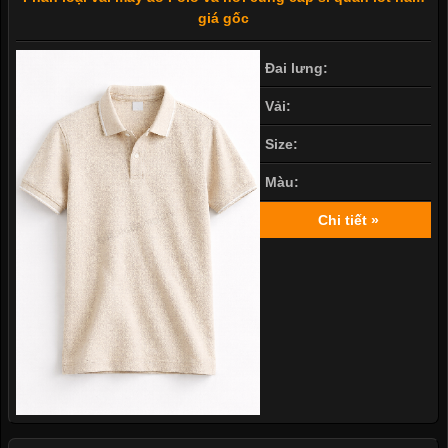
giá gốc
Đai lưng:
Vải:
Size:
Màu:
Chi tiết »