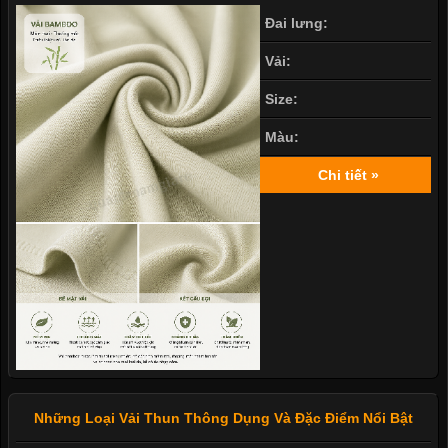
Đai lưng:
Vải:
Size:
Màu:
Chi tiết »
Những Loại Vải Thun Thông Dụng Và Đặc Điểm Nổi Bật