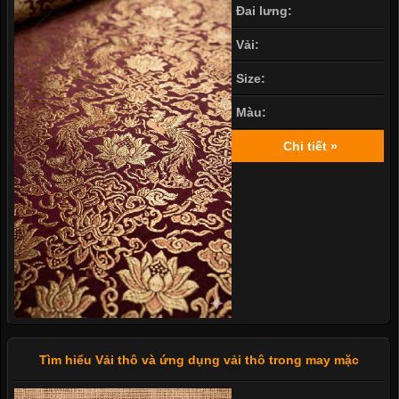
Đai lưng:
Vải:
Size:
Màu:
Chi tiết »
Tìm hiểu Vải thô và ứng dụng vải thô trong may mặc