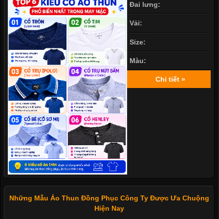
Đai lưng:
Vải:
Size:
Màu:
Chi tiết »
Những Mẫu Áo Thun Đồng Phục Công Ty Được Ưa Chuộng
Hiện Nay