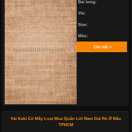
Đai lưng:
Vải:
Size:
Màu:
Chi tiết »
Vải Kaki Có Mấy Loại Mua Quần Lót Nam Giá Rẻ Ở Đâu
TPHCM