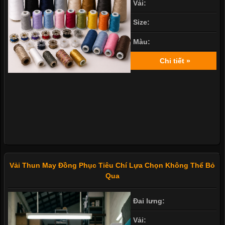
Vải:
Size:
Màu:
Chi tiết »
Vải Thun May Đồng Phục Tiêu Chí Lựa Chọn Không Thể Bỏ
Qua
Đai lưng:
Vải: