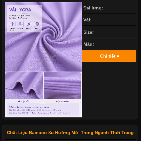
Đai lưng:
Vải:
Size:
Màu:
Chi tiết »
Chất Liệu Bamboo Xu Hướng Mới Trong Ngành Thời Trang