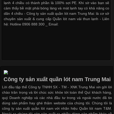
lạnh 4 chiều có thành phần là 100% sợi PE. Khi sờ vào bạn sẽ
Giặt và bảo quản quần lót nam đúng cách
cảm thấy bề mặt phải bóng láng và mát lạnh tay có khả năng co
Cập nhật 2026-05-27 17:03:46
dãn 4 chiều - Công ty sản xuất quần lót nam Trung Mai: là cơ sở
Vải Lycra Là Gì? Chất Liệu Co Giãn Được Ưa Chuộng Trong
chuyên sản xuất & cung cấp Quần lót nam vải thun lạnh - Liên
Ngành May Mặc Trong ngành thời trang hiện đại, các loại vải có
hệ: Hotline 0906 888 300 _ Email:
Mẫu quần lót nam giá rẻ sốt hè 2017
khả năng co giãn tốt ngày càng được ưa chuộng nhằm mang lại
cảm giác thoải mái cho người mặc. Trong đó, vải Lycra là một
trong những chất liệu nổi bật nhờ độ đàn hồi cao,
Những mẩu quần lót nam thông dụng hiện nay
Chất Liệu Bamboo Xu Hướng Mới Trong Ngành Thời Trang
Bộ sưu tập quần lót nam Boxer TpHCM
Công ty sản xuất quần lót nam Trung Mai
Cập nhật 2026-05-21 14:59:25
Lời đầu tập thể Công ty TNHH SX - TM - XNK Trung Mai xin gởi lời
Trong những năm gần đây, vải Bamboo đang trở thành một
chào trân trọng và lời chúc sức khỏe tới toàn thể Quí khách hàng,
trong những chất liệu được yêu thích trong ngành thời trang
quý Doanh nghiệp và các nhà đầu tư trong và ngoài nước đã tin
nhờ đặc tính mềm mại, thoáng khí và thân thiện với môi trường.
Quần lót nam boxer thun lạnh
dùng sản phẩm hay ghé thăm website của chúng tôi. Chúng tôi là
Không chỉ được ứng dụng trong quần áo thường ngày, loại vải
công ty sản xuất quần lót nam với nhãn hiệu Quần lót nam T&M.
này còn xuất hiện nhiều trong các sản phẩm đồ lót
Ngoài ra chúng tôi còn sản xuất ra nhiều dòng sản phẩm khác về