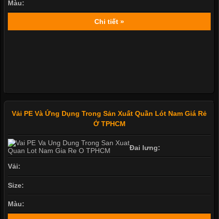
Màu:
Chi tiết »
Vải PE Và Ứng Dụng Trong Sản Xuất Quần Lót Nam Giá Rẻ
Ở TPHCM
Đai lưng:
Vải:
Size:
Màu: