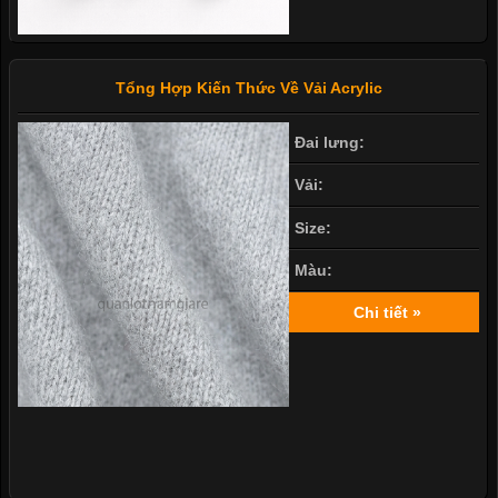
Tổng Hợp Kiến Thức Về Vải Acrylic
Đai lưng:
Vải:
Size:
Màu:
Chi tiết »