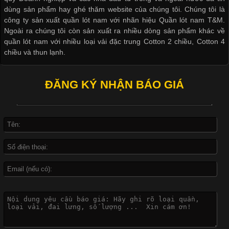
thoải mái khi mặc. Từ áo thun, đồ thể thao cho đến đồ lót nam,
dùng sản phẩm hay ghé thăm website của chúng tôi. Chúng tôi là
vải thun luôn đóng vai trò quan trọng trong quá trình sản xuất.
công ty sản xuất quần lót nam với nhãn hiệu Quần lót nam T&M.
Hiện nay, nhu cầu tìm kiếm quần lót nam giá
Ngoài ra chúng tôi còn sản xuất ra nhiều dòng sản phẩm khác về
quần lót nam với nhiều loại vải đặc trung Cotton 2 chiều, Cotton 4
chiều và thun lạnh.
Xu Hướng Form Áo Thun Phổ Biến Trong Ngành May Mặc
ĐĂNG KÝ NHẬN BÁO GIÁ
Cập nhật 2026-05-09 15:58:23
Các Form Áo Thun Phổ Biến Hiện Nay Và Xu Hướng Trong
Ngành May Mặc Áo thun là một trong những trang phục quen
thuộc và được sử dụng phổ biến nhất hiện nay. Không chỉ đa
dạng về màu sắc hay chất liệu, áo thun còn có nhiều form dáng
khác nhau để phù hợp với từng phong cách thời trang và nhu
cầu