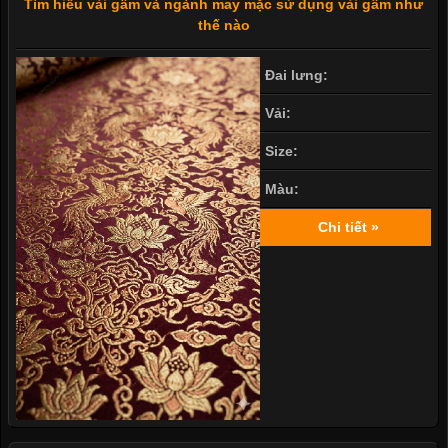
Tìm hiểu vải gấm và ngành may mặc sử dụng vải gấm như
thế nào
Đai lưng:
Vải:
Size:
Màu:
Chi tiết »