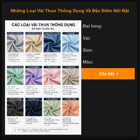
Những Loại Vải Thun Thông Dụng Và Đặc Điểm Nổi Bật
Đai lưng:
Vải:
Size:
Màu:
Chi tiết »