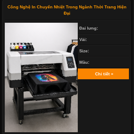
Công Nghệ In Chuyển Nhiệt Trong Ngành Thời Trang Hiện
Đại
Đai lưng:
Vải:
Size:
Màu:
Chi tiết »