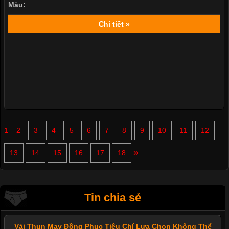
Màu:
Chi tiết »
1
2
3
4
5
6
7
8
9
10
11
12
»
13
14
15
16
17
18
Tin chia sẻ
Vải Thun May Đồng Phục Tiêu Chí Lựa Chọn Không Thể