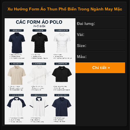
Xu Hướng Form Áo Thun Phổ Biến Trong Ngành May Mặc
Đai lưng:
Vải:
Size:
Màu:
Chi tiết »