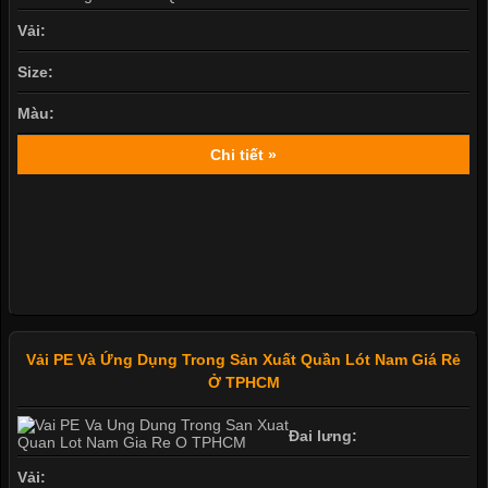
Vải:
Size:
Màu:
Chi tiết »
Vải PE Và Ứng Dụng Trong Sản Xuất Quần Lót Nam Giá Rẻ
Ở TPHCM
Đai lưng:
Vải: