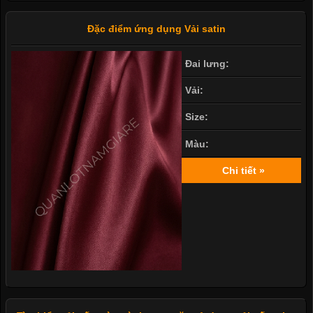
Đặc điểm ứng dụng Vải satin
Đai lưng:
Vải:
Size:
Màu:
Chi tiết »