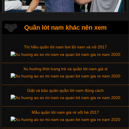
Mẫu quần short quần lót nam nữ hè thu 2017
Quần lót nam khác nên xem
Thị hiều quần lót nam bơi lội nam và nữ 2017
Xu hướng thời trang trẻ và quần lót nam giá sỉ
Cập nhật 2026-07-07 15:54:44
Giặt và bảo quản quần lót nam đúng cách
Trong lĩnh vực may mặc, chất liệu vải luôn là yếu tố quyết định
đến chất lượng sản phẩm và mức độ hài lòng của khách hàng.
Đối với những đơn vị kinh doanh áo thun đồng phục hay đồ lót
Mẫu quần lót nam giá rẻ sốt hè 2017
nam, việc lựa chọn đúng loại vải sẽ giúp nâng cao giá trị sản
phẩm, giảm tỷ lệ hàng lỗi và
Những mẩu quần lót nam thông dụng hiện nay