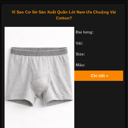
Vì Sao Cơ Sở Sản Xuất Quần Lót Nam Ưa Chuộng Vải
Cotton?
Đai lưng:
Vải:
Size:
Màu:
Chi tiết »