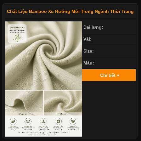
Chất Liệu Bamboo Xu Hướng Mới Trong Ngành Thời Trang
Đai lưng:
Vải:
Size:
Màu:
Chi tiết »