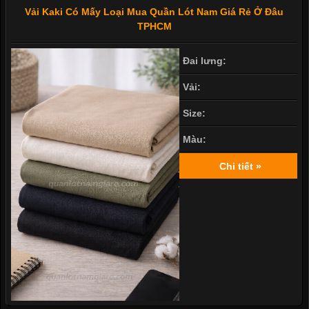
Vải Kaki Có Mấy Loại Mua Quần Lót Nam Giá Rẻ Ở Đâu
TPHCM
Đai lưng:
Vải:
Size:
Màu:
Chi tiết »