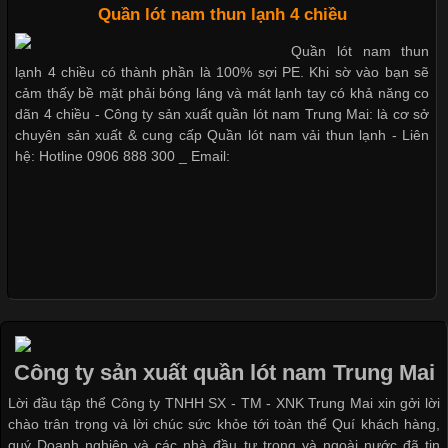
Quần lót nam boxer thun lạnh
Quần lót nam thun lạnh 4 chiều
Quần lót nam thun
Chất Liệu Bamboo Xu Hướng Mới Trong Ngành Thời Trang
lạnh 4 chiều có thành phần là 100% sợi PE. Khi sờ vào bạn sẽ
Nguyên bộ quần lót nam Boxer thun lạnh giá rẻ
cảm thấy bề mặt phải bóng láng và mát lạnh tay có khả năng co
Cập nhật 2026-05-21 14:59:25
dãn 4 chiều - Công ty sản xuất quần lót nam Trung Mai: là cơ sở
Trong những năm gần đây, vải Bamboo đang trở thành một
chuyên sản xuất & cung cấp Quần lót nam vải thun lạnh - Liên
Dễ chịu hơn với quần lót nam giá rẻ vải Cotton 4 chiều
trong những chất liệu được yêu thích trong ngành thời trang
hệ: Hotline 0906 888 300 _ Email:
nhờ đặc tính mềm mại, thoáng khí và thân thiện với môi trường.
Không chỉ được ứng dụng trong quần áo thường ngày, loại vải
này còn xuất hiện nhiều trong các sản phẩm đồ lót
Những Loại Vải Thun Thông Dụng Và Đặc Điểm Nổi Bật
Công ty sản xuất quần lót nam Trung Mai
Cập nhật 2026-05-20 14:58:56
Lời đầu tập thể Công ty TNHH SX - TM - XNK Trung Mai xin gởi lời
Vải thun là một trong những chất liệu được sử dụng rộng rãi
chào trân trọng và lời chúc sức khỏe tới toàn thể Quí khách hàng,
nhất trong ngành thời trang nhờ đặc tính co giãn, mềm mại và
quý Doanh nghiệp và các nhà đầu tư trong và ngoài nước đã tin