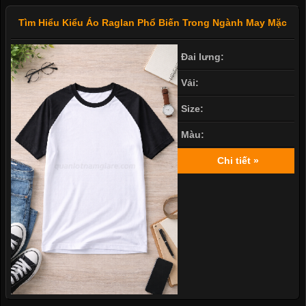
Tìm Hiểu Kiểu Áo Raglan Phổ Biến Trong Ngành May Mặc
Đai lưng:
Vải:
Size:
Màu:
Chi tiết »