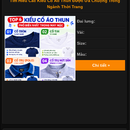
Tìm Hiểu Các Kiểu Cổ Áo Thun Được Ưa Chuộng Trong
Ngành Thời Trang
Đai lưng:
Vải:
Size:
Màu:
Chi tiết »