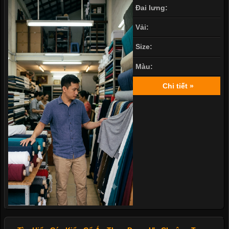
Đai lưng:
Vải:
Size:
Màu:
Chi tiết »