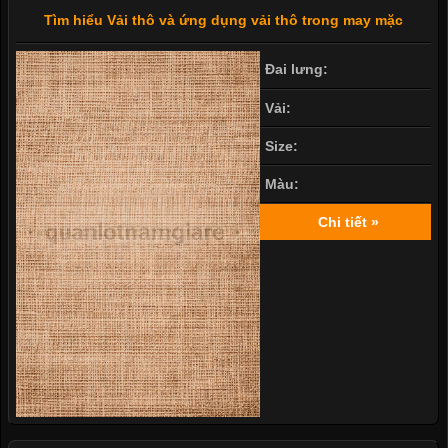
Tìm hiểu Vải thô và ứng dụng vải thô trong may mặc
Đai lưng:
Vải:
Size:
Màu:
Chi tiết »