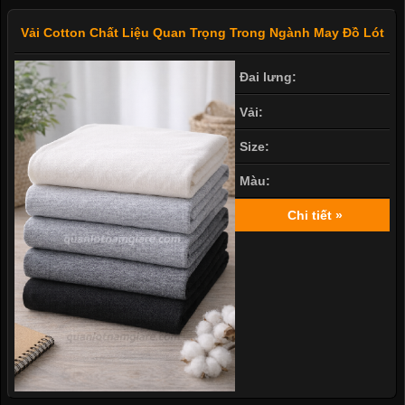
Vải Cotton Chất Liệu Quan Trọng Trong Ngành May Đồ Lót
Đai lưng:
Vải:
Size:
Màu:
Chi tiết »