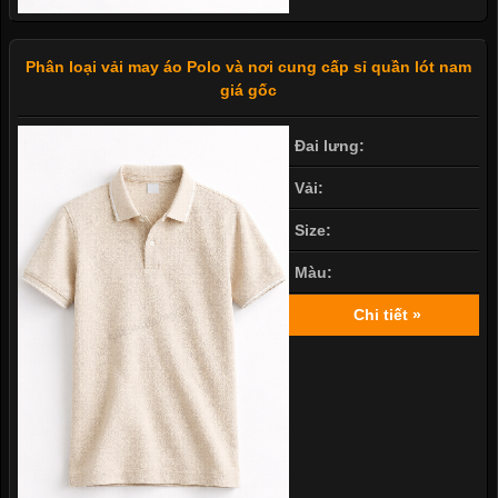
Phân loại vải may áo Polo và nơi cung cấp sỉ quần lót nam
giá gốc
Đai lưng:
Vải:
Size:
Màu:
Chi tiết »