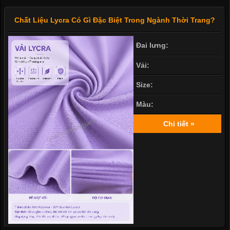
Chất Liệu Lycra Có Gì Đặc Biệt Trong Ngành Thời Trang?
Đai lưng:
Vải:
Size:
Màu:
Chi tiết »