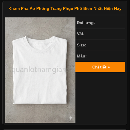
Khám Phá Áo Phông Trang Phục Phổ Biến Nhất Hiện Nay
Đai lưng:
Vải:
Size:
Màu:
Chi tiết »