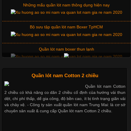
Tìm Hiểu Các Kiểu Cổ Áo Thun Được Ưa Chuộng Trong
Bộ sưu tập quần lót nam Boxer TpHCM
Ngành Thời Trang
Cập nhật 2026-06-01 16:20:50
Quần lót nam boxer thun lạnh
Áo thun là một trong những trang phục phổ biến nhất hiện nay
nhờ tính tiện dụng, dễ phối đồ và phù hợp với nhiều đối tượng.
Bên cạnh chất liệu và kiểu dáng, phần cổ áo cũng là yếu tố
Nguyên bộ quần lót nam Boxer thun lạnh giá rẻ
quan trọng tạo nên phong cách riêng cho từng sản phẩm. Mỗi
loại cổ áo sẽ mang đến một vẻ đẹp khác
Quần lót nam Cotton 2 chiều
Dễ chịu hơn với quần lót nam giá rẻ vải Cotton 4 chiều
Quần lót nam Cotton
2 chiều có khả năng co dãn 2 chiều cố định của hướng vải thun
dệt, chi phí thấp, dể gia công, độ bền cao, ít bị tình trạng giãn vải
và chảy xệ. - Công ty sản xuất quần lót nam Trung Mai: là cơ sở
Những Mẫu Áo Thun Đồng Phục Công Ty Được Ưa
Mẫu quần short quần lót nam nữ hè thu 2017
chuyên sản xuất & cung cấp Quần lót nam Cotton 2 chiều.
Chuộng Hiện Nay
Cập nhật 2026-06-01 14:23:34
Thị hiều quần lót nam bơi lội nam và nữ 2017