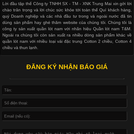
Lời đầu tập thể Công ty TNHH SX - TM - XNK Trung Mai xin gởi lời
khác nhau để phù hợp với từng phong cách thời trang và nhu
chào trân trọng và lời chúc sức khỏe tới toàn thể Quí khách hàng,
cầu
quý Doanh nghiệp và các nhà đầu tư trong và ngoài nước đã tin
dùng sản phẩm hay ghé thăm website của chúng tôi. Chúng tôi là
công ty sản xuất quần lót nam với nhãn hiệu Quần lót nam T&M.
Ngoài ra chúng tôi còn sản xuất ra nhiều dòng sản phẩm khác về
quần lót nam với nhiều loại vải đặc trung Cotton 2 chiều, Cotton 4
Khám Phá Áo Phông Trang Phục Phổ Biến Nhất Hiện Nay
chiều và thun lạnh.
Cập nhật 2026-04-24 17:24:50
ĐĂNG KÝ NHẬN BÁO GIÁ
Áo phông là một trong những trang phục phổ biến nhất trong
đời sống hiện đại nhờ sự tiện lợi, thoải mái và dễ phối đồ.
Không chỉ xuất hiện trong thời trang thường ngày, áo phông còn
được ứng dụng rộng rãi trong ngành sản xuất may mặc, đặc
biệt là các sản phẩm từ vải thun. Hiện nay,
Công Nghệ In Chuyển Nhiệt Trong Ngành Thời Trang Hiện
Đại