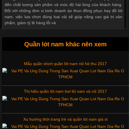
đến chất lượng sản phẩm và mức độ hài lòng của khách hàng.
Đối với những đơn vị kinh doanh áo thun đồng phục hay đồ lót
nam, việc lựa chọn đúng loại vải sẽ giúp nâng cao giá trị sản
phẩm, giảm tỷ lệ hàng lỗi và
Quần lót nam khác nên xem
Tìm Hiểu Các Kiểu Cổ Áo Thun Được Ưa Chuộng Trong
Ngành Thời Trang
Mẫu quần short quần lót nam nữ hè thu 2017
Cập nhật 2026-06-01 16:20:50
Áo thun là một trong những trang phục phổ biến nhất hiện nay
Thị hiều quần lót nam bơi lội nam và nữ 2017
nhờ tính tiện dụng, dễ phối đồ và phù hợp với nhiều đối tượng.
Bên cạnh chất liệu và kiểu dáng, phần cổ áo cũng là yếu tố
quan trọng tạo nên phong cách riêng cho từng sản phẩm. Mỗi
loại cổ áo sẽ mang đến một vẻ đẹp khác
Xu hướng thời trang trẻ và quần lót nam giá sỉ