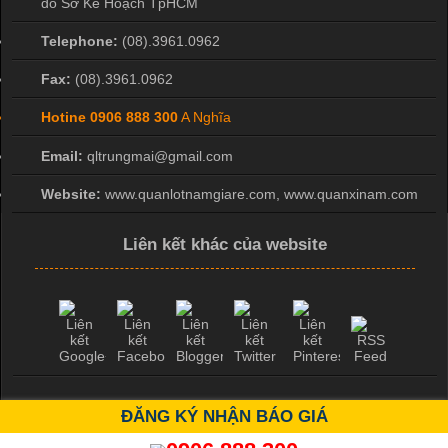
do Sở Kế Hoạch TpHCM
Telephone:
(08).3961.0962
Fax:
(08).3961.0962
Hotine
0906 888 300
A Nghĩa
Email:
qltrungmai@gmail.com
Website:
www.quanlotnamgiare.com, www.quanxinam.com
Liên kết khác của website
ĐĂNG KÝ NHẬN BÁO GIÁ
Copyright ©
2026 bởi Mr Hiệp 0976.137.019