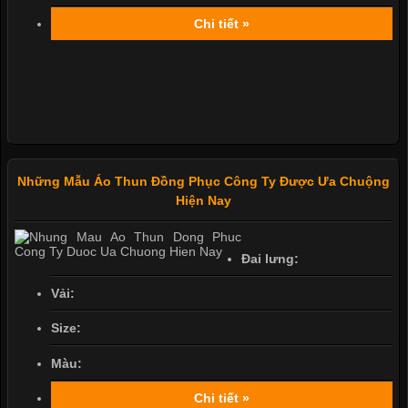
Chi tiết »
Những Mẫu Áo Thun Đồng Phục Công Ty Được Ưa Chuộng
Hiện Nay
Đai lưng:
Vải:
Size:
Màu:
Chi tiết »