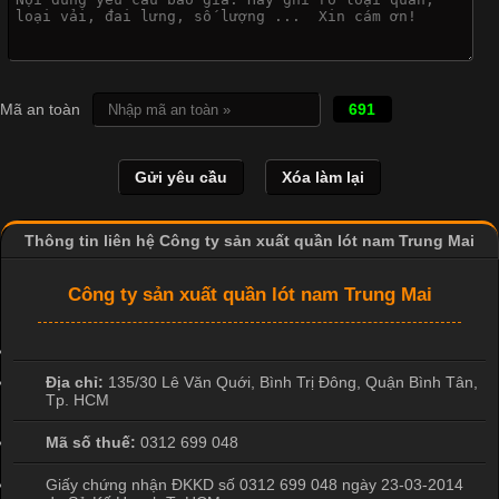
Cập nhật 2026-04-21 15:41:03
In Chuyển Nhiệt Là Gì? Công Nghệ In Hiện Đại Trong Ngành
Mã an toàn
691
May Mặc Trong ngành in ấn và thời trang, in chuyển nhiệt đang
là một trong những công nghệ phổ biến nhờ khả năng tạo ra
hình ảnh sắc nét và bền màu. Đặc biệt, kỹ thuật này được ứng
dụng rộng rãi trong sản xuất áo thun, đồ thể thao
Thông tin liên hệ Công ty sản xuất quần lót nam Trung Mai
Công ty sản xuất quần lót nam Trung Mai
Địa chỉ:
135/30 Lê Văn Quới, Bình Trị Đông
,
Quận Bình Tân
,
Tp. HCM
Mã số thuế:
0312 699 048
Giấy chứng nhận ĐKKD số 0312 699 048 ngày 23-03-2014