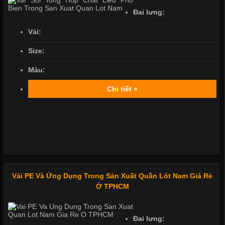
Đai lưng:
Vải:
Size:
Màu:
Chi tiết »
Vải PE Và Ứng Dụng Trong Sản Xuất Quần Lót Nam Giá Rẻ
Ở TPHCM
Đai lưng: