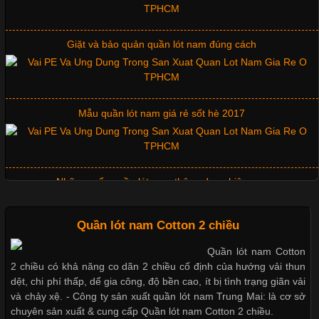
Những Mẫu Áo Thun Đồng Phục Công Ty Được Ưa
Giặt và bảo quản quần lót nam đúng cách
Chuộng Hiện Nay
Cập nhật 2026-06-01 14:23:34
Mẫu quần lót nam giá rẻ sốt hè 2017
Trong môi trường kinh doanh hiện đại, việc xây dựng hình ảnh
chuyên nghiệp đóng vai trò quan trọng đối với sự phát triển của
doanh nghiệp. Một trong những giải pháp hiệu quả được nhiều
đơn vị lựa chọn hiện nay là sử dụng áo thun đồng phục công ty.
Không chỉ giúp tạo sự đồng bộ, áo thun
Những mẩu quần lót nam thông dụng hiện nay
Quần lót nam Cotton 2 chiều
Bộ sưu tập quần lót nam Boxer TpHCM
Quần lót nam Cotton
Chất Liệu Lycra Có Gì Đặc Biệt Trong Ngành Thời Trang?
2 chiều có khả năng co dãn 2 chiều cố định của hướng vải thun
dệt, chi phí thấp, dể gia công, độ bền cao, ít bị tình trạng giãn vải
Cập nhật 2026-05-27 17:03:46
và chảy xệ. - Công ty sản xuất quần lót nam Trung Mai: là cơ sở
chuyên sản xuất & cung cấp Quần lót nam Cotton 2 chiều.
Vải Lycra Là Gì? Chất Liệu Co Giãn Được Ưa Chuộng Trong
Quần lót nam boxer thun lạnh