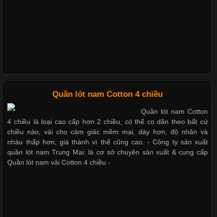
Ngành May Mặc Trong ngành thời trang hiện đại, các loại vải có
khả năng co giãn tốt ngày càng được ưa chuộng nhằm mang lại
cảm giác thoải mái cho người mặc. Trong đó, vải Lycra là một
trong những chất liệu nổi bật nhờ độ đàn hồi cao,
Nguyên bộ quần lót nam Boxer thun lạnh giá rẻ
Chất Liệu Bamboo Xu Hướng Mới Trong Ngành Thời Trang
Dễ chịu hơn với quần lót nam giá rẻ vải Cotton 4 chiều
Quần lót nam Cotton 4 chiều
Quần lót nam Cotton
Cập nhật 2026-05-21 14:59:25
4 chiều là loại cao cấp hơn 2 chiều, có thể co dãn theo bất cứ
Trong những năm gần đây, vải Bamboo đang trở thành một
chiều nào, vải cho cảm giác mềm mại, dày hơn, độ nhăn và
trong những chất liệu được yêu thích trong ngành thời trang
nhàu thấp hơn, giá thành vì thế cũng cao. - Công ty sản xuất
nhờ đặc tính mềm mại, thoáng khí và thân thiện với môi trường.
quần lót nam Trung Mai: là cơ sở chuyên sản xuất & cung cấp
Không chỉ được ứng dụng trong quần áo thường ngày, loại vải
Quần lót nam vải Cotton 4 chiều -
này còn xuất hiện nhiều trong các sản phẩm đồ lót