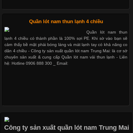
Những Loại Vải Thun Thông Dụng Và Đặc Điểm Nổi Bật
Cập nhật 2026-05-20 14:58:56
Quần lót nam thun lạnh 4 chiều
Vải thun là một trong những chất liệu được sử dụng rộng rãi
Quần lót nam thun
nhất trong ngành thời trang nhờ đặc tính co giãn, mềm mại và
lạnh 4 chiều có thành phần là 100% sợi PE. Khi sờ vào bạn sẽ
thoải mái khi mặc. Từ áo thun, đồ thể thao cho đến đồ lót nam,
cảm thấy bề mặt phải bóng láng và mát lạnh tay có khả năng co
vải thun luôn đóng vai trò quan trọng trong quá trình sản xuất.
dãn 4 chiều - Công ty sản xuất quần lót nam Trung Mai: là cơ sở
Hiện nay, nhu cầu tìm kiếm quần lót nam giá
chuyên sản xuất & cung cấp Quần lót nam vải thun lạnh - Liên
hệ: Hotline 0906 888 300 _ Email:
Xu Hướng Form Áo Thun Phổ Biến Trong Ngành May Mặc
Cập nhật 2026-05-09 15:58:23
Các Form Áo Thun Phổ Biến Hiện Nay Và Xu Hướng Trong
Ngành May Mặc Áo thun là một trong những trang phục quen
thuộc và được sử dụng phổ biến nhất hiện nay. Không chỉ đa
Công ty sản xuất quần lót nam Trung Mai
dạng về màu sắc hay chất liệu, áo thun còn có nhiều form dáng