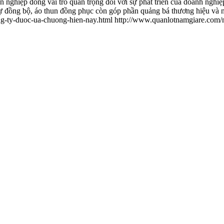
 nghiệp đóng vai trò quan trọng đối với sự phát triển của doanh nghi
ự đồng bộ, áo thun đồng phục còn góp phần quảng bá thương hiệu và nâ
g-ty-duoc-ua-chuong-hien-nay.html
http://www.quanlotnamgiare.com/