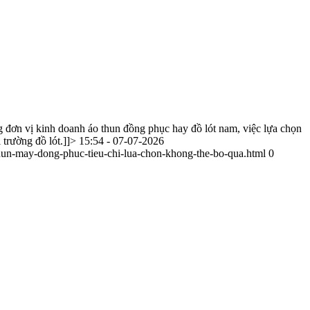
g đơn vị kinh doanh áo thun đồng phục hay đồ lót nam, việc lựa chọn
ị trường đồ lót.]]>
15:54 - 07-07-2026
hun-may-dong-phuc-tieu-chi-lua-chon-khong-the-bo-qua.html
0