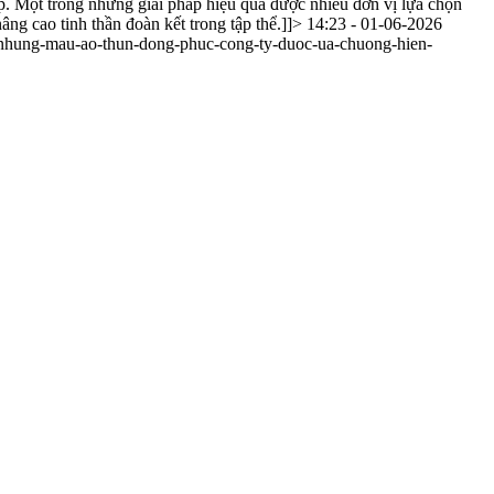
ệp. Một trong những giải pháp hiệu quả được nhiều đơn vị lựa chọn
ng cao tinh thần đoàn kết trong tập thể.]]>
14:23 - 01-06-2026
nhung-mau-ao-thun-dong-phuc-cong-ty-duoc-ua-chuong-hien-