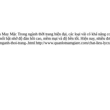
y Mặc Trong ngành thời trang hiện đại, các loại vải có khả năng co
nổi bật nhờ độ đàn hồi cao, mềm mại và độ bền tốt. Hiện nay, nhiều đơ
-nganh-thoi-trang-.html
http://www.quanlotnamgiare.com/chat-lieu-lycra