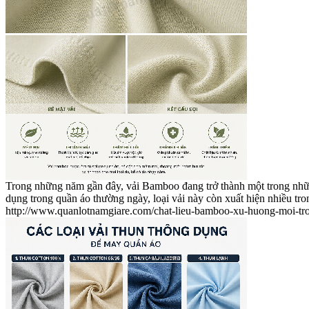
Trong những năm gần đây, vải Bamboo đang trở thành một trong những
dụng trong quần áo thường ngày, loại vải này còn xuất hiện nhiều tr
http://www.quanlotnamgiare.com/chat-lieu-bamboo-xu-huong-moi-tro