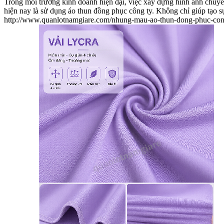
Trong môi trường kinh doanh hiện đại, việc xây dựng hình ảnh chuyên
hiện nay là sử dụng áo thun đồng phục công ty. Không chỉ giúp tạo s
http://www.quanlotnamgiare.com/nhung-mau-ao-thun-dong-phuc-con