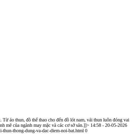
. Từ áo thun, đồ thể thao cho đến đồ lót nam, vải thun luôn đóng vai
mạnh mẽ của ngành may mặc và các cơ sở sản.]]>
14:58 - 20-05-2026
i-thun-thong-dung-va-dac-diem-noi-bat.html
0