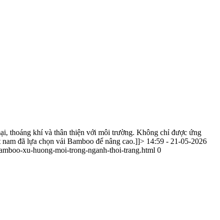
i, thoáng khí và thân thiện với môi trường. Không chỉ được ứng
lót nam đã lựa chọn vải Bamboo để nâng cao.]]>
14:59 - 21-05-2026
bamboo-xu-huong-moi-trong-nganh-thoi-trang.html
0