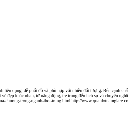
h tiện dụng, dễ phối đồ và phù hợp với nhiều đối tượng. Bên cạnh chất
vẻ đẹp khác nhau, từ năng động, trẻ trung đến lịch sự và chuyên nghi
ua-chuong-trong-nganh-thoi-trang.html
http://www.quanlotnamgiare.co