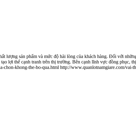
 chất lượng sản phẩm và mức độ hài lòng của khách hàng. Đối với nhữn
 tạo lợi thế cạnh tranh trên thị trường. Bên cạnh lĩnh vực đồng phục, th
ua-chon-khong-the-bo-qua.html
http://www.quanlotnamgiare.com/vai-t