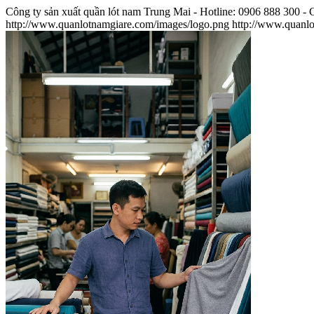
Công ty sản xuất quần lót nam Trung Mai - Hotline: 0906 888 300 - 
http://www.quanlotnamgiare.com/images/logo.png
http://www.quanl