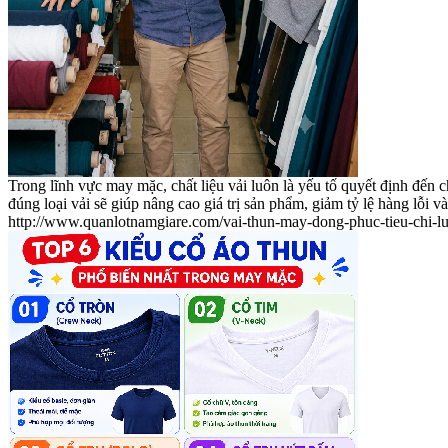
Trong lĩnh vực may mặc, chất liệu vải luôn là yếu tố quyết định đến
đúng loại vải sẽ giúp nâng cao giá trị sản phẩm, giảm tỷ lệ hàng lỗi và
http://www.quanlotnamgiare.com/vai-thun-may-dong-phuc-tieu-chi-l