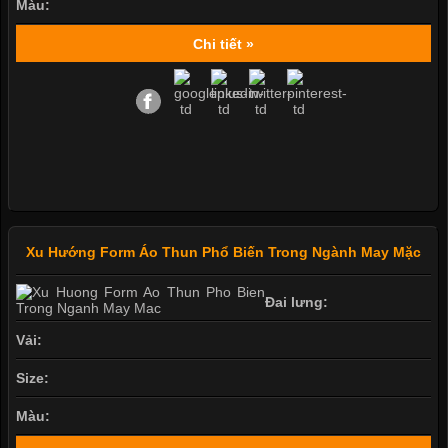
Màu:
Chi tiết »
Xu Hướng Form Áo Thun Phổ Biến Trong Ngành May Mặc
Đai lưng:
Vải:
Size:
Màu: