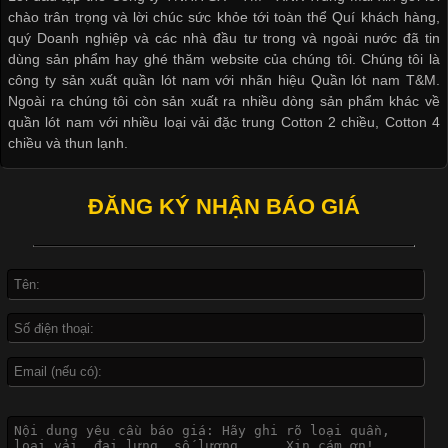
vải thun luôn đóng vai trò quan trọng trong quá trình sản xuất.
chào trân trọng và lời chúc sức khỏe tới toàn thể Quí khách hàng,
Hiện nay, nhu cầu tìm kiếm quần lót nam giá
quý Doanh nghiệp và các nhà đầu tư trong và ngoài nước đã tin
dùng sản phẩm hay ghé thăm website của chúng tôi. Chúng tôi là
công ty sản xuất quần lót nam với nhãn hiệu Quần lót nam T&M.
Ngoài ra chúng tôi còn sản xuất ra nhiều dòng sản phẩm khác về
quần lót nam với nhiều loại vải đặc trung Cotton 2 chiều, Cotton 4
Xu Hướng Form Áo Thun Phổ Biến Trong Ngành May Mặc
chiều và thun lạnh.
ĐĂNG KÝ NHẬN BÁO GIÁ