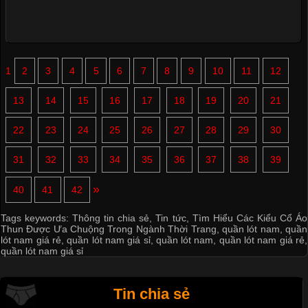
1
2
3
4
5
6
7
8
9
10
11
12
13
14
15
16
17
18
19
20
21
22
23
24
25
26
27
28
29
30
31
32
33
34
35
36
37
38
39
»
40
41
42
Tags keywords:
Thông tin chia sẻ
,
Tin tức
,
Tìm Hiểu Các Kiểu Cổ Áo
Thun Được Ưa Chuộng Trong Ngành Thời Trang
,
quần lót nam
,
quần
lót nam giá rẻ
,
quần lót nam giá sỉ
,
quần lót nam
,
quần lót nam giá rẻ
,
quần lót nam giá sỉ
Tin chia sẻ