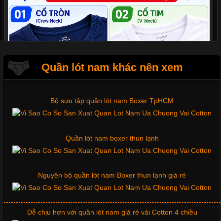
Mẫu quần lót nam giá rẻ sốt hè 2017
Những mẩu quần lót nam thông dụng hiện nay
Quần lót nam khác nên xem
Bộ sưu tập quần lót nam Boxer TpHCM
Quần lót nam boxer thun lạnh
Nguyên bộ quần lót nam Boxer thun lạnh giá rẻ
Dễ chịu hơn với quần lót nam giá rẻ vải Cotton 4 chiều