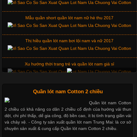
Mẫu quần short quần lót nam nữ hè thu 2017
Cập nhật 2026-06-01 16:20:50
Thị hiều quần lót nam bơi lội nam và nữ 2017
Áo thun là một trong những trang phục phổ biến nhất hiện nay
nhờ tính tiện dụng, dễ phối đồ và phù hợp với nhiều đối tượng.
Bên cạnh chất liệu và kiểu dáng, phần cổ áo cũng là yếu tố
quan trọng tạo nên phong cách riêng cho từng sản phẩm. Mỗi
Xu hướng thời trang trẻ và quần lót nam giá sỉ
loại cổ áo sẽ mang đến một vẻ đẹp khác
Giặt và bảo quản quần lót nam đúng cách
Quần lót nam Cotton 2 chiều
Quần lót nam Cotton
Những Mẫu Áo Thun Đồng Phục Công Ty Được Ưa
Chuộng Hiện Nay
2 chiều có khả năng co dãn 2 chiều cố định của hướng vải thun
Mẫu quần lót nam giá rẻ sốt hè 2017
dệt, chi phí thấp, dể gia công, độ bền cao, ít bị tình trạng giãn vải
và chảy xệ. - Công ty sản xuất quần lót nam Trung Mai: là cơ sở
Cập nhật 2026-06-01 14:23:34
chuyên sản xuất & cung cấp Quần lót nam Cotton 2 chiều.
Những mẩu quần lót nam thông dụng hiện nay