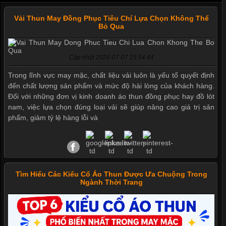
Vải Thun May Đồng Phục Tiêu Chí Lựa Chọn Không Thể
Bỏ Qua
Cập nhật 2026-07-07 15:54:44
Trong lĩnh vực may mặc, chất liệu vải luôn là yếu tố quyết định
đến chất lượng sản phẩm và mức độ hài lòng của khách hàng.
Đối với những đơn vị kinh doanh áo thun đồng phục hay đồ lót
Mẫu quần short quần lót nam nữ hè thu 2017
nam, việc lựa chọn đúng loại vải sẽ giúp nâng cao giá trị sản
phẩm, giảm tỷ lệ hàng lỗi và
Thị hiều quần lót nam bơi lội nam và nữ 2017
Tìm Hiểu Các Kiểu Cổ Áo Thun Được Ưa Chuộng Trong
Xu hướng thời trang trẻ và quần lót nam giá sỉ
Ngành Thời Trang
Giặt và bảo quản quần lót nam đúng cách