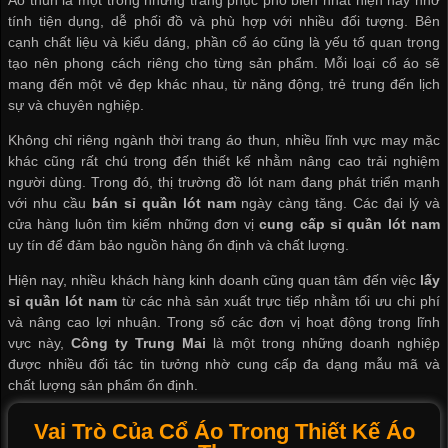
tính tiện dụng, dễ phối đồ và phù hợp với nhiều đối tượng. Bên
cạnh chất liệu và kiểu dáng, phần cổ áo cũng là yếu tố quan trọng
tạo nên phong cách riêng cho từng sản phẩm. Mỗi loại cổ áo sẽ
mang đến một vẻ đẹp khác nhau, từ năng động, trẻ trung đến lịch
sự và chuyên nghiệp.
Không chỉ riêng ngành thời trang áo thun, nhiều lĩnh vực may mặc
khác cũng rất chú trọng đến thiết kế nhằm nâng cao trải nghiệm
người dùng. Trong đó, thị trường đồ lót nam đang phát triển mạnh
với nhu cầu
bán sỉ quần lót nam
ngày càng tăng. Các đại lý và
cửa hàng luôn tìm kiếm những đơn vị
cung cấp sỉ quần lót nam
uy tín để đảm bảo nguồn hàng ổn định và chất lượng.
Hiện nay, nhiều khách hàng kinh doanh cũng quan tâm đến việc
lấy
sỉ quần lót nam
từ các nhà sản xuất trực tiếp nhằm tối ưu chi phí
và nâng cao lợi nhuận. Trong số các đơn vị hoạt động trong lĩnh
vực này,
Công ty Trung Mai
là một trong những doanh nghiệp
được nhiều đối tác tin tưởng nhờ cung cấp đa dạng mẫu mã và
chất lượng sản phẩm ổn định.
Vai Trò Của Cổ Áo Trong Thiết Kế Áo