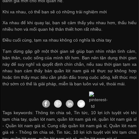
đánh giá mới cho mối quan hệ.
Khi xa nhau, có thể bạn sẽ có những trải nghiệm mới
Xa nhau để khi quay lại, bạn sẽ cảm thấy yêu nhau hơn, thấu hiểu
nhiều hơn và mối quan hệ thân thiết hơn rất nhiều.
Điều cuối cùng, tạm xa nhau không có nghĩa là chia tay
Tạm dừng gặp gỡ một thời gian sẽ giúp bạn nhìn nhận tình cảm,
bản thân, cuộc sống của mình tốt hơn. Bạn nên tận dụng thời gian
này để suy nghĩ và quyết định chín chắn, nếu sau thời gian tạm xa
nhau bạn cảm thấy
bán quần lót nam giá rẻ
thực sự không hợp
hoặc tìm thấy mục tiêu cần phấn đấu trong cuộc sống, kết thúc mọi
thứ sớm có thể là giải pháp, miễn là bạn luôn vui vẻ, thoải mái.
Tags keywords: Thông tin chia sẻ, Tin tức, 10 lợi ích tuyệt vời khi
tạm chia tay, quần lót nam, quần lót nam giá rẻ, quần lót nam giá sỉ
-
Quần lót nam giá sỉ
,
Cung cấp quần lót nam giá sỉ
,
Quần lót nam
giá rẻ
-
Thông tin chia sẻ
,
Tin tức
,
10 lợi ích tuyệt vời khi tạm chia
tay
,
quần lót nam
,
quần lót nam giá rẻ
,
quần lót nam giá sỉ