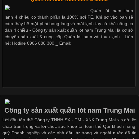
Vải thun là một trong những chất liệu được sử dụng rộng rãi
Quần lót nam thun
nhất trong ngành thời trang nhờ đặc tính co giãn, mềm mại và
lạnh 4 chiều có thành phần là 100% sợi PE. Khi sờ vào bạn sẽ
thoải mái khi mặc. Từ áo thun, đồ thể thao cho đến đồ lót nam,
cảm thấy bề mặt phải bóng láng và mát lạnh tay có khả năng co
vải thun luôn đóng vai trò quan trọng trong quá trình sản xuất.
dãn 4 chiều - Công ty sản xuất quần lót nam Trung Mai: là cơ sở
Hiện nay, nhu cầu tìm kiếm quần lót nam giá
chuyên sản xuất & cung cấp Quần lót nam vải thun lạnh - Liên
hệ: Hotline 0906 888 300 _ Email:
Xu Hướng Form Áo Thun Phổ Biến Trong Ngành May Mặc
Cập nhật 2026-05-09 15:58:23
Các Form Áo Thun Phổ Biến Hiện Nay Và Xu Hướng Trong
Ngành May Mặc Áo thun là một trong những trang phục quen
thuộc và được sử dụng phổ biến nhất hiện nay. Không chỉ đa
Công ty sản xuất quần lót nam Trung Mai
dạng về màu sắc hay chất liệu, áo thun còn có nhiều form dáng
Lời đầu tập thể Công ty TNHH SX - TM - XNK Trung Mai xin gởi lời
khác nhau để phù hợp với từng phong cách thời trang và nhu
chào trân trọng và lời chúc sức khỏe tới toàn thể Quí khách hàng,
cầu
quý Doanh nghiệp và các nhà đầu tư trong và ngoài nước đã tin