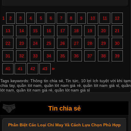
1
2
3
4
5
6
7
8
9
10
11
12
13
14
15
16
17
18
19
20
21
22
23
24
25
26
27
28
29
30
31
32
33
34
35
36
37
38
39
»
40
41
42
43
Tags keywords:
Thông tin chia sẻ
,
Tin tức
,
10 lợi ích tuyệt vời khi tạm
chia tay
,
quần lót nam
,
quần lót nam giá rẻ
,
quần lót nam giá sỉ
,
quần
lót nam
,
quần lót nam giá rẻ
,
quần lót nam giá sỉ
Tin chia sẻ
Phân Biệt Các Loại Chỉ May Và Cách Lựa Chọn Phù Hợp