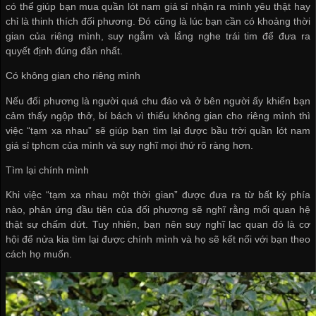
có thể giúp bạn
mua quần lót nam giá sỉ
nhận ra mình yêu thật hay
chỉ là thinh thích đối phương. Đó cũng là lúc bạn cần có khoảng thời
gian của riêng mình, suy ngẫm và lắng nghe trái tim để đưa ra
quyết định đúng đắn nhất.
Có không gian cho riêng mình
Nếu đối phương là người quá chu đáo và ở bên người ấy khiến bạn
cảm thấy ngộp thở, bí bách vì thiếu không gian cho riêng mình thì
việc “tạm xa nhau” sẽ giúp bạn tìm lại được bầu trời
quần lót nam
giá sỉ tphcm
của mình và suy nghĩ mọi thứ rõ ràng hơn.
Tìm lại chính mình
Khi việc “tạm xa nhau một thời gian” được đưa ra từ bất kỳ phía
nào, phản ứng đầu tiên của đối phương sẽ nghĩ rằng mối quan hệ
thật sự chấm dứt. Tuy nhiên, bạn nên suy nghĩ lạc quan đó là cơ
hội để nửa kia tìm lại được chính mình và họ sẽ kết nối với bạn theo
cách họ muốn.