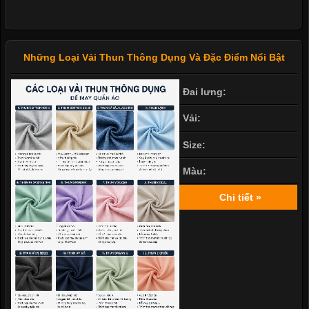
Những Loại Vải Thun Thông Dụng Và Đặc Điểm Nổi Bật
Đai lưng:
Vải:
Size:
Màu:
Chi tiết »