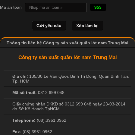
Mã an toàn
953
Thông tin liên hệ Công ty sản xuất quần lót nam Trung Mai
Công ty sản xuất quần lót nam Trung Mai
Địa chỉ:
135/30 Lê Văn Quới, Bình Trị Đông
,
Quận Bình Tân
,
Cập nhật 2026-04-24 17:24:50
Tp. HCM
Áo phông là một trong những trang phục phổ biến nhất trong
Mã số thuế:
0312 699 048
đời sống hiện đại nhờ sự tiện lợi, thoải mái và dễ phối đồ.
Không chỉ xuất hiện trong thời trang thường ngày, áo phông còn
Giấy chứng nhận ĐKKD số 0312 699 048 ngày 23-03-2014
được ứng dụng rộng rãi trong ngành sản xuất may mặc, đặc
do Sở Kế Hoạch TpHCM
biệt là các sản phẩm từ vải thun. Hiện nay,
Telephone:
(08).3961.0962
Fax:
(08).3961.0962