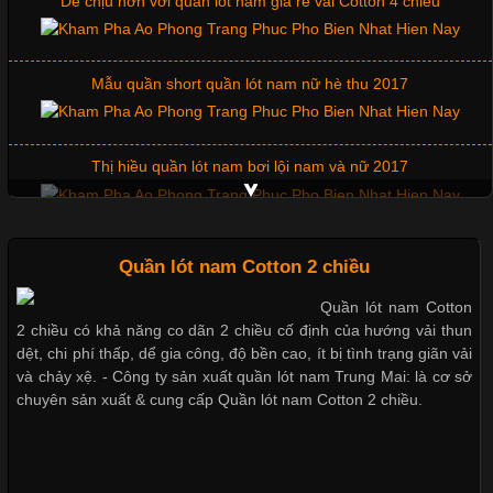
Dễ chịu hơn với quần lót nam giá rẻ vải Cotton 4 chiều
Cập nhật 2026-06-01 14:23:34
Mẫu quần short quần lót nam nữ hè thu 2017
Trong môi trường kinh doanh hiện đại, việc xây dựng hình ảnh
chuyên nghiệp đóng vai trò quan trọng đối với sự phát triển của
doanh nghiệp. Một trong những giải pháp hiệu quả được nhiều
Thị hiều quần lót nam bơi lội nam và nữ 2017
đơn vị lựa chọn hiện nay là sử dụng áo thun đồng phục công ty.
Không chỉ giúp tạo sự đồng bộ, áo thun
Xu hướng thời trang trẻ và quần lót nam giá sỉ
Quần lót nam Cotton 2 chiều
Quần lót nam Cotton
Chất Liệu Lycra Có Gì Đặc Biệt Trong Ngành Thời Trang?
2 chiều có khả năng co dãn 2 chiều cố định của hướng vải thun
Giặt và bảo quản quần lót nam đúng cách
dệt, chi phí thấp, dể gia công, độ bền cao, ít bị tình trạng giãn vải
Cập nhật 2026-05-27 17:03:46
và chảy xệ. - Công ty sản xuất quần lót nam Trung Mai: là cơ sở
chuyên sản xuất & cung cấp Quần lót nam Cotton 2 chiều.
Vải Lycra Là Gì? Chất Liệu Co Giãn Được Ưa Chuộng Trong
Mẫu quần lót nam giá rẻ sốt hè 2017
Ngành May Mặc Trong ngành thời trang hiện đại, các loại vải có
khả năng co giãn tốt ngày càng được ưa chuộng nhằm mang lại
cảm giác thoải mái cho người mặc. Trong đó, vải Lycra là một