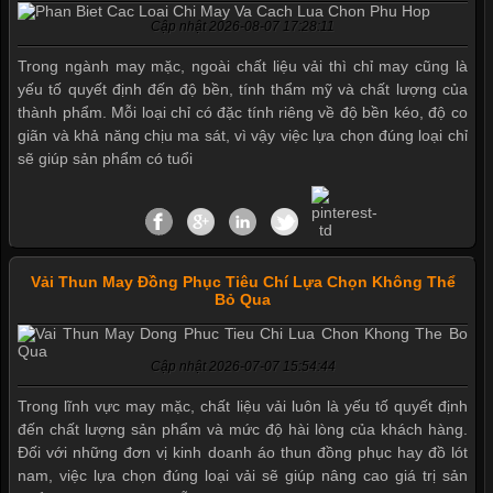
Cập nhật 2026-08-07 17:28:11
Trong ngành may mặc, ngoài chất liệu vải thì chỉ may cũng là
yếu tố quyết định đến độ bền, tính thẩm mỹ và chất lượng của
thành phẩm. Mỗi loại chỉ có đặc tính riêng về độ bền kéo, độ co
giãn và khả năng chịu ma sát, vì vậy việc lựa chọn đúng loại chỉ
sẽ giúp sản phẩm có tuổi
Mẫu quần short quần lót nam nữ hè thu 2017
Vải Thun May Đồng Phục Tiêu Chí Lựa Chọn Không Thể
Bỏ Qua
Thị hiều quần lót nam bơi lội nam và nữ 2017
Cập nhật 2026-07-07 15:54:44
Xu hướng thời trang trẻ và quần lót nam giá sỉ
Trong lĩnh vực may mặc, chất liệu vải luôn là yếu tố quyết định
đến chất lượng sản phẩm và mức độ hài lòng của khách hàng.
Đối với những đơn vị kinh doanh áo thun đồng phục hay đồ lót
nam, việc lựa chọn đúng loại vải sẽ giúp nâng cao giá trị sản
Giặt và bảo quản quần lót nam đúng cách