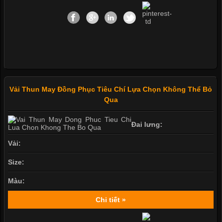
Vải Thun May Đồng Phục Tiêu Chí Lựa Chọn Không Thể Bỏ
Qua
Đai lưng:
Vải:
Size:
Màu:
Chi tiết »