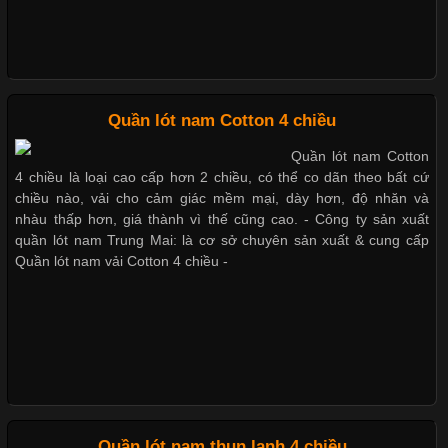
trong những chất liệu nổi bật nhờ độ đàn hồi cao,
Những mẩu quần lót nam thông dụng hiện nay
Bộ sưu tập quần lót nam Boxer TpHCM
Chất Liệu Bamboo Xu Hướng Mới Trong Ngành Thời Trang
Quần lót nam Cotton 4 chiều
Quần lót nam boxer thun lạnh
Quần lót nam Cotton
Cập nhật 2026-05-21 14:59:25
4 chiều là loại cao cấp hơn 2 chiều, có thể co dãn theo bất cứ
Trong những năm gần đây, vải Bamboo đang trở thành một
chiều nào, vải cho cảm giác mềm mại, dày hơn, độ nhăn và
trong những chất liệu được yêu thích trong ngành thời trang
nhàu thấp hơn, giá thành vì thế cũng cao. - Công ty sản xuất
Nguyên bộ quần lót nam Boxer thun lạnh giá rẻ
nhờ đặc tính mềm mại, thoáng khí và thân thiện với môi trường.
quần lót nam Trung Mai: là cơ sở chuyên sản xuất & cung cấp
Không chỉ được ứng dụng trong quần áo thường ngày, loại vải
Quần lót nam vải Cotton 4 chiều -
này còn xuất hiện nhiều trong các sản phẩm đồ lót
Dễ chịu hơn với quần lót nam giá rẻ vải Cotton 4 chiều
Những Loại Vải Thun Thông Dụng Và Đặc Điểm Nổi Bật
Cập nhật 2026-05-20 14:58:56
Quần lót nam thun lạnh 4 chiều