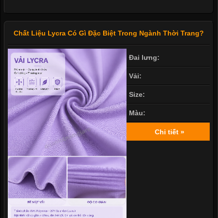
Chất Liệu Lycra Có Gì Đặc Biệt Trong Ngành Thời Trang?
Đai lưng:
Vải:
Size:
Màu:
Chi tiết »