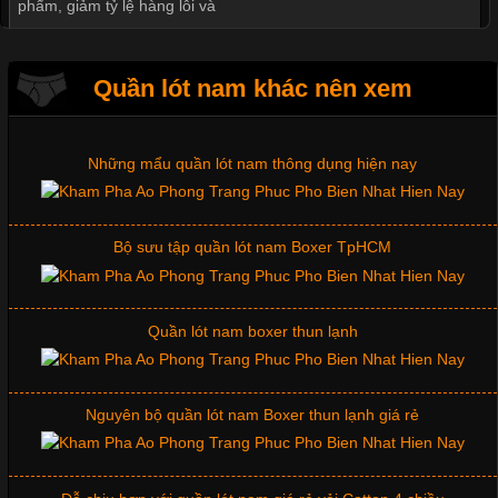
phẩm, giảm tỷ lệ hàng lỗi và
Mẫu quần lót nam giá rẻ sốt hè 2017
Quần lót nam khác nên xem
Tìm Hiểu Các Kiểu Cổ Áo Thun Được Ưa Chuộng Trong
Ngành Thời Trang
Những mẩu quần lót nam thông dụng hiện nay
Cập nhật 2026-06-01 16:20:50
Bộ sưu tập quần lót nam Boxer TpHCM
Áo thun là một trong những trang phục phổ biến nhất hiện nay
nhờ tính tiện dụng, dễ phối đồ và phù hợp với nhiều đối tượng.
Bên cạnh chất liệu và kiểu dáng, phần cổ áo cũng là yếu tố
quan trọng tạo nên phong cách riêng cho từng sản phẩm. Mỗi
Quần lót nam boxer thun lạnh
loại cổ áo sẽ mang đến một vẻ đẹp khác
Nguyên bộ quần lót nam Boxer thun lạnh giá rẻ
Những Mẫu Áo Thun Đồng Phục Công Ty Được Ưa
Chuộng Hiện Nay