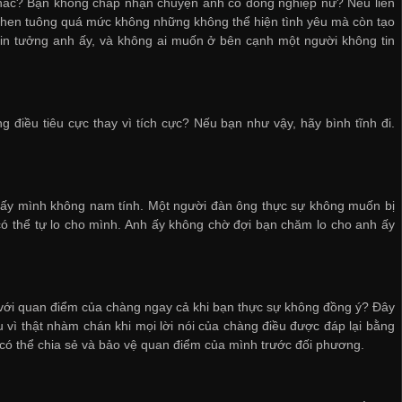
khác? Bạn không chấp nhận chuyện anh có đồng nghiệp nữ? Nếu liên
. Ghen tuông quá mức không những không thể hiện tình yêu mà còn tạo
in tưởng anh ấy, và không ai muốn ở bên cạnh một người không tin
điều tiêu cực thay vì tích cực? Nếu bạn như vậy, hãy bình tĩnh đi.
thấy mình không nam tính. Một người đàn ông thực sự không muốn bị
 có thể tự lo cho mình. Anh ấy không chờ đợi bạn chăm lo cho anh ấy
 ý với quan điểm của chàng ngay cả khi bạn thực sự không đồng ý? Đây
vì thật nhàm chán khi mọi lời nói của chàng điều được đáp lại bằng
có thể chia sẻ và bảo vệ quan điểm của mình trước đối phương.