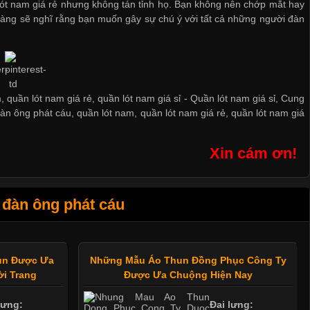
ót nam giá rẻ
nhưng không tán tỉnh họ. Bạn không nên chớp mắt hay
 Chàng sẽ nghĩ rằng bạn muốn gây sự chú ý với tất cả những người đàn
, quần lót nam giá rẻ, quần lót nam giá sỉ -
Quần lót nam giá sỉ
,
Cung
đàn ông phát cáu
,
quần lót nam
,
quần lót nam giá rẻ
,
quần lót nam giá
Xin cám ơn!
 đàn ông phát cáu
hun Được Ưa
Những Mẫu Áo Thun Đồng Phục Công Ty
i Trang
Được Ưa Chuộng Hiện Nay
lưng:
Đai lưng: