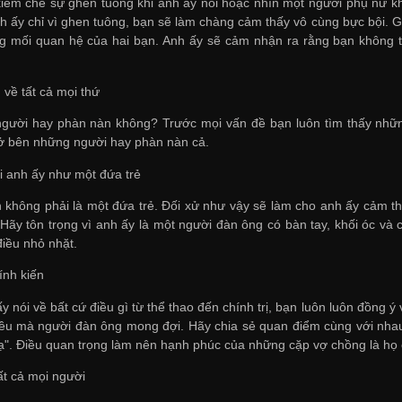
kiềm chế sự ghen tuông khi anh ấy nói hoặc nhìn một người phụ nữ 
anh ấy chỉ vì ghen tuông, bạn sẽ làm chàng cảm thấy vô cùng bực bội
g mối quan hệ của hai bạn. Anh ấy sẽ cảm nhận ra rằng bạn không t
 về tất cả mọi thứ
người hay phàn nàn không? Trước mọi vấn đề bạn luôn tìm thấy những 
ở bên những người hay phàn nàn cả.
ới anh ấy như một đứa trẻ
n không phải là một đứa trẻ. Đối xử như vậy sẽ làm cho anh ấy cảm 
 Hãy tôn trọng vì anh ấy là một người đàn ông có bàn tay, khối óc và
iều nhỏ nhặt.
ính kiến
y nói về bất cứ điều gì từ thể thao đến chính trị, bạn luôn luôn đồng
iều mà người đàn ông mong đợi. Hãy chia sẻ quan điểm cùng với nhau 
ạ". Điều quan trọng làm nên hạnh phúc của những cặp vợ chồng là họ 
tất cả mọi người