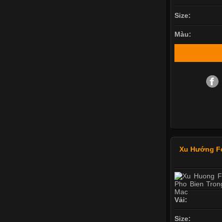
Size:
Màu:
Xu Hướng F
Vải:
Size: