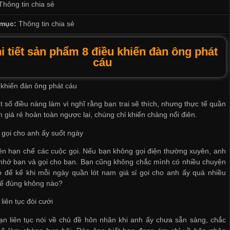
Thông tin chia sẻ
mục:
Thông tin chia sẻ
i tiết sản phẩm 8 điều khiến đàn ông phát
cáu
 khiến đàn ông phát cáu
 số điều nàng làm vì nghĩ rằng bạn trai sẽ thích, nhưng thực tế
quần
m giá rẻ
hoàn toàn ngược lại, chúng chỉ khiến chàng nổi điên.
 gọi cho anh ấy suốt ngày
n hạn chế các cuộc gọi. Nếu bạn không gọi điện thường xuyên, anh
nhớ bạn và gọi cho bạn. Bạn cũng không chắc mình có nhiều chuyện
o để kể khi mỗi ngày
quần lót nam giá sỉ
gọi cho anh ấy quá nhiều
hế đúng không nào?
 liên tục đòi cưới
n liên tục nói về chủ đề hôn nhân khi anh ấy chưa sẵn sàng, chắc