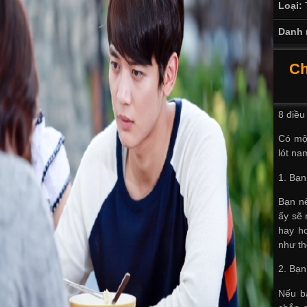
Loại:
Danh 
Ch
8 điều
Có một
lót na
1. Bạn
Bạn nê
ấy sẽ 
hay h
như t
2. Bạn
Nếu bạ