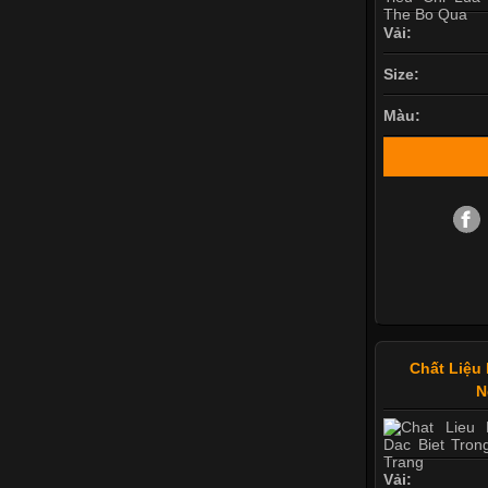
Vải:
Size:
Màu:
Chất Liệu 
N
Vải: