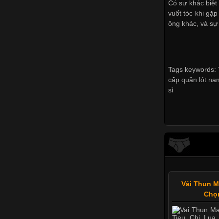
Có sự khác biệt 
vuốt tóc khi gặ
ông khác, và sự
Tags keywords: T
cấp quần lót nam
sỉ
Vải Thun M
Chọ