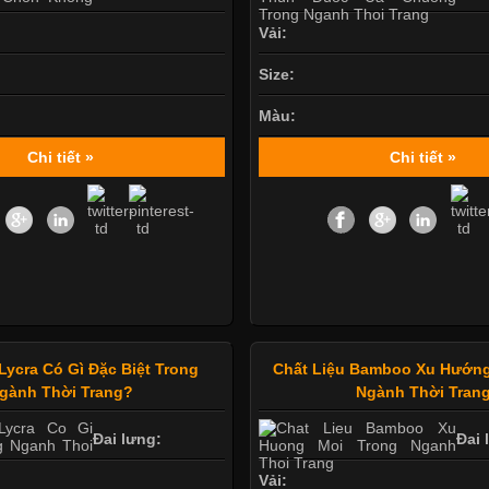
Vải:
Size:
Màu:
Chi tiết »
Chi tiết »
Lycra Có Gì Đặc Biệt Trong
Chất Liệu Bamboo Xu Hướng
gành Thời Trang?
Ngành Thời Tran
Đai lưng:
Đai 
Vải: