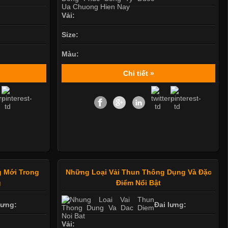
Vải:
Size:
Màu:
Chi tiết »
 Mới Trong
Những Loại Vải Thun Thông Dụng Và Đặc
g
Điểm Nổi Bật
lưng:
Đai lưng:
Vải: