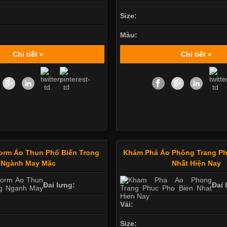
Size:
Màu:
Chi tiết »
Chi tiết »
orm Áo Thun Phổ Biến Trong
Khám Phá Áo Phông Trang Ph
Ngành May Mặc
Nhất Hiện Nay
Đai lưng:
Đai 
Vải:
Size: