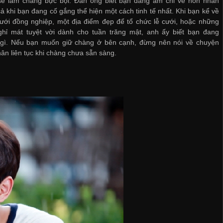
sẽ làm chàng bực bội. Đàn ông biết bạn đang ám chỉ về hôn nhân
ả khi bạn đang cố gắng thể hiện một cách tinh tế nhất. Khi bạn kể về
ưới đồng nghiệp, một địa điểm đẹp để tổ chức lễ cưới, hoặc những
ghỉ mát tuyệt vời dành cho tuần trăng mật, anh ấy biết bạn đang
gì. Nếu bạn muốn giữ chàng ở bên cạnh, đừng nên nói về chuyện
ân liên tục khi chàng chưa sẵn sàng.