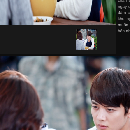
chắn 
ngay c
đám c
khu n
muốn 
hôn nh