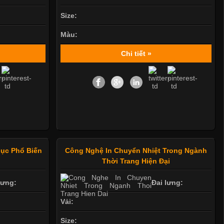
Size:
Màu:
Chi tiết »
ục Phổ Biến
Công Nghệ In Chuyển Nhiệt Trong Ngành
Thời Trang Hiện Đại
lưng:
Đai lưng:
Vải:
Size: