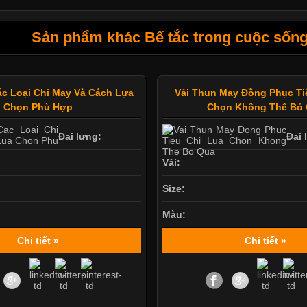
Sản phẩm khác Bế tắc trong cuộc sống
ác Loại Chỉ May Và Cách Lựa
Vải Thun May Đồng Phục Ti
Chọn Phù Hợp
Chọn Không Thể Bỏ
Đai lưng:
Đai 
Vải:
Size:
Màu:
Chi tiết »
Chi tiết »