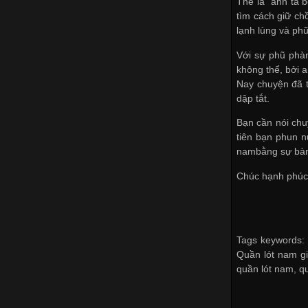
Thế là “anh ta 
tìm cách giữ ch
lạnh lùng và ph
Với sự phũ phàn
không thể, bởi a
Nay chuyện đã t
dập tắt.
Bạn cần nói chu
tiên bạn phun 
nam
bằng sự bàn
Chúc hạnh phúc
Tags keywords: 
Quần lót nam gi
quần lót nam
,
q