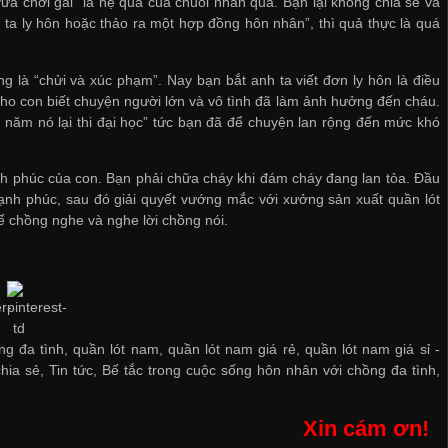
ừa chơi gái” là hệ quả của chuỗi nhân quả. Bạn lại không chia sẻ và
 ta ly hôn hoặc thảo ra một hợp đồng hôn nhân”, thì quả thực là quá
 là “chửi và xúc phạm”. Nay bạn bắt anh ta viết đơn ly hôn là điều
để cho con biết chuyện người lớn và vô tình đã làm ảnh hưởng đến cháu.
năm nó lại thi đại học” tức bạn đã để chuyện lan rộng đến mức khó
nh phúc của con. Bạn phải chữa cháy khi đám cháy đang lan tỏa. Đầu
ạnh phúc, sau đó giải quyết vướng mắc với
xưởng sản xuất quần lót
 chồng nghe và nghe lời chồng nói.
g đa tình, quần lót nam, quần lót nam giá rẻ, quần lót nam giá sỉ -
chia sẻ
,
Tin tức
,
Bế tắc trong cuộc sống hôn nhân với chồng đa tình
,
Xin cám ơn!