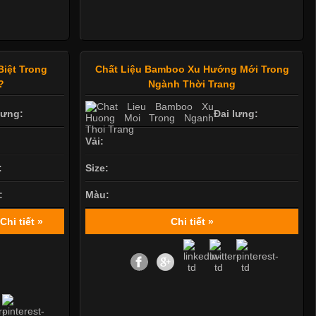
Biệt Trong
Chất Liệu Bamboo Xu Hướng Mới Trong
?
Ngành Thời Trang
lưng:
Đai lưng:
Vải:
:
Size:
:
Màu:
Chi tiết »
Chi tiết »