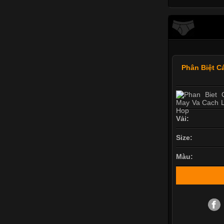
Phân Biệt C
Vải:
Size:
Màu: