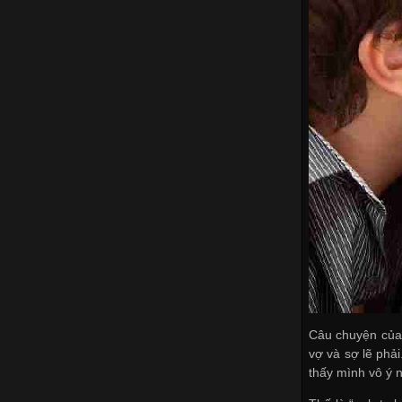
Câu chuyện của 
vợ và sợ lẽ phải
thấy mình vô ý n