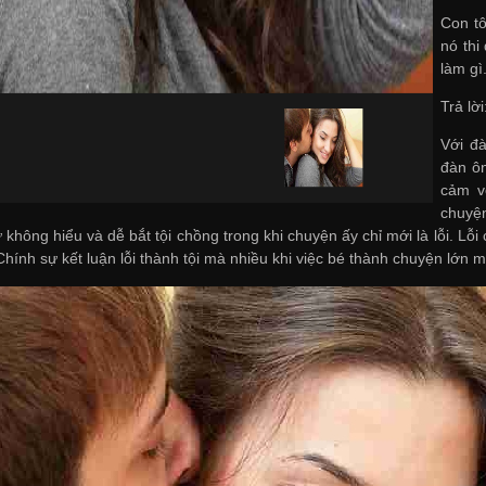
Con tô
nó thi
làm gì
Trả lời
Với đ
đàn ôn
cảm v
chuyện
ữ không hiểu và dễ bắt tội chồng trong khi chuyện ấy chỉ mới là lỗi. Lỗi 
 Chính sự kết luận lỗi thành tội mà nhiều khi việc bé thành chuyện lớn m