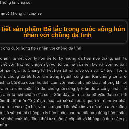
Thông tin chia sẻ
mục:
Thông tin chia sẻ
 tiết sản phẩm Bế tắc trong cuộc sống hôn
nhân với chồng đa tình
 trong cuộc sống hôn nhân với chồng đa tình
o anh ta viết đơn ly hôn để tôi ký nhưng đã hơn nửa tháng, anh ta
viết đơn hay nói chuyện gì với tôi cả mà vẫn liên lạc với bọn họ
bán
ót nam giá rẻ
. Chúng tôi kết hôn 18 năm, có con trai 17 tuổi. Tôi là
iên, chồng tôi 55 tuổi làm trong ngành công an. Khi chúng tôi ra ở
anh ta bắt đầu quan hệ tình cảm với nhiều phụ nữ khác, nhưng khi tôi
ì anh ta luôn chối. Từ đó, chúng tôi sống ly thân dù ở cùng nhà. Tôi
 anh ta, chỉ chăm sóc con. Gần đây, anh ta bỏ bê việc đưa con đi
êm thì tôi mới để ý điện thoại
cơ sở sản xuất quần lót nam
và phát
a anh ta vừa cặp bồ, vừa chơi gái. Tôi nhắn tin và nói nếu anh không
c bồ và gái thì chúng ta ly hôn hoặc thảo ra một hợp đồng hôn nhân.
 về nhà chửi tôi, đồng thời tự nhận là cặp bồ và không có tình cảm gì
 nữa.