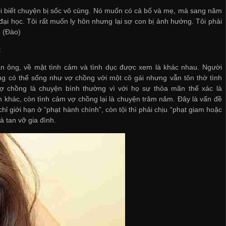
i biết chuyện bị sốc vô cùng. Nó muốn có cả bố và mẹ, mà sang năm
 đại học. Tôi rất muốn ly hôn nhưng lại sợ con bị ảnh hưởng. Tôi phải
. (Đào)
:
àn ông, về mặt tình cảm và tình dục được xem là khác nhau. Người
g có thể sống như vợ chồng với một cô gái nhưng vẫn tôn thờ tình
ợ chồng là chuyện bình thường vì với họ sự thỏa mãn thể xác là
 khác, còn tình cảm vợ chồng lại là chuyện trăm năm. Đây là vấn đề
chỉ giới hạn ở “phạt hành chính”, còn tội thì phải chịu “phạt giam hoặc
à tan vỡ gia đình.