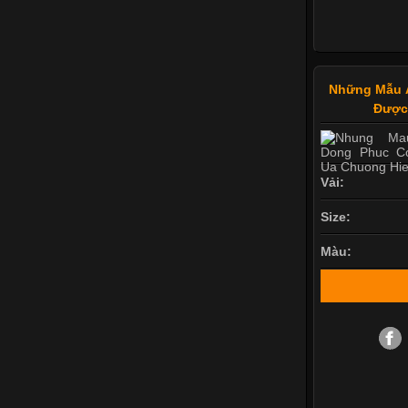
Những Mẫu 
Được
Vải:
Size:
Màu: