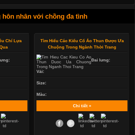
 hôn nhân với chồng đa tình
êu Chí Lựa
Tìm Hiểu Các Kiểu Cổ Áo Thun Được Ưa
 Qua
Chuộng Trong Ngành Thời Trang
lưng:
Đai lưng:
Vải:
Size:
Màu:
Chi tiết »