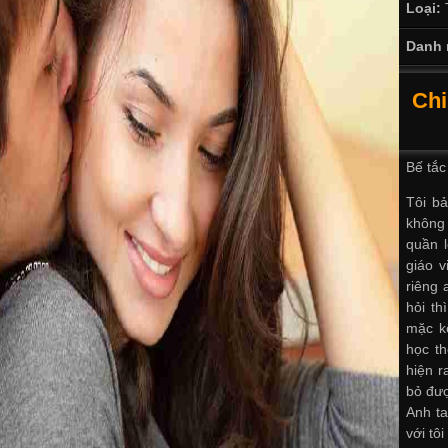
Loại:
Danh 
Chi
Bế tắc
Tôi bả
không 
quần l
giáo v
riêng 
hỏi th
mặc kệ
học th
hiện r
bỏ đượ
Anh ta
với tôi