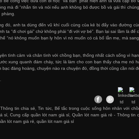
bỏ bê công việc đưa con đi học” và bạn “phát hiện anh ta vừa cặp bồ v
ồng mà đi “nhắn tin và nói nếu anh không bỏ được bồ và gái thì chúng
ũ phàng.
g đó, anh ta dùng đến vũ khí cuối cùng của kẻ bị đẩy vào đường cùng
nh ta “đi chơi gái” chứ không phải “đi với vợ bé”. Bạn lại sai lầm là 
hế “nó không muốn bạn ly hôn vì nó muốn có cả bố lẫn mẹ, mà sang 
yện tình cảm và chân tình với chồng bạn, thống nhất cách sống vì hạ
nước xung quanh đám cháy, tức là làm cho con bạn thấy cha mẹ nó h
 bạc đàng hoàng, chuyện nào ra chuyện đó, đồng thời cũng cần nói để
.
Thông tin chia sẻ, Tin tức, Bế tắc trong cuộc sống hôn nhân với chồn
á sỉ
,
Cung cấp quần lót nam giá sỉ
,
Quần lót nam giá rẻ
-
Thông tin 
uần lót nam giá rẻ
,
quần lót nam giá sỉ