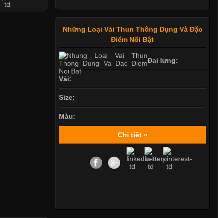
Những Loại Vải Thun Thông Dụng Và Đặc
Điểm Nổi Bật
Đai lưng:
Vải:
Size:
Màu:
Chi tiết »