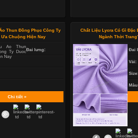
Áo Thun Đồng Phục Công Ty
Chất Liệu Lycra Có Gì Đặc 
 Ưa Chuộng Hiện Nay
Ngành Thời Trang
Đai lưng:
Đai 
Vải:
Size
Màu
Chi tiết »