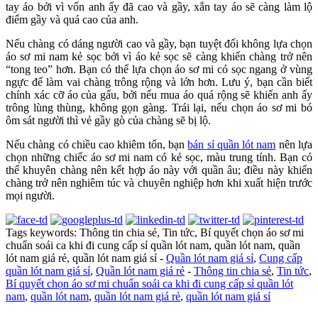
tay áo bởi vì vốn anh ấy đã cao và gầy, xắn tay áo sẽ càng làm lộ
điểm gầy và quá cao của anh.
Nếu chàng có dáng người cao và gầy, bạn tuyệt đối không lựa chọn
áo sơ mi nam kẻ sọc bởi vì áo kẻ sọc sẽ càng khiến chàng trở nên
“tong teo” hơn. Bạn có thể lựa chọn áo sơ mi có sọc ngang ở vùng
ngực để làm vai chàng trông rộng và lớn hơn. Lưu ý, bạn cần biết
chính xác cỡ áo của gấu, bởi nếu mua áo quá rộng sẽ khiến anh ấy
trông lùng thùng, không gọn gàng. Trái lại, nếu chọn áo sơ mi bó
ôm sát người thì vẻ gầy gò của chàng sẽ bị lộ.
Nếu chàng có chiều cao khiêm tốn, bạn
bán sỉ quần lót nam
nên lựa
chọn những chiếc áo sơ mi nam có kẻ sọc, màu trung tính. Bạn có
thể khuyên chàng nên kết hợp áo này với quần âu; điều này khiến
chàng trở nên nghiêm túc và chuyên nghiệp hơn khi xuất hiện trước
mọi người.
Tags keywords: Thông tin chia sẻ, Tin tức, Bí quyết chọn áo sơ mi
chuẩn soái ca khi đi cung cấp sỉ quần lót nam, quần lót nam, quần
lót nam giá rẻ, quần lót nam giá sỉ -
Quần lót nam giá sỉ
,
Cung cấp
quần lót nam giá sỉ
,
Quần lót nam giá rẻ
-
Thông tin chia sẻ
,
Tin tức
,
Bí quyết chọn áo sơ mi chuẩn soái ca khi đi cung cấp sỉ quần lót
nam
,
quần lót nam
,
quần lót nam giá rẻ
,
quần lót nam giá sỉ