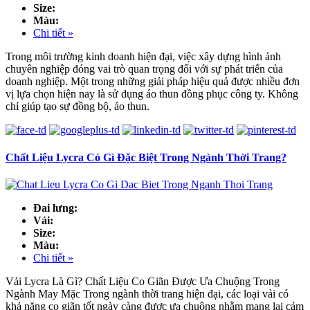
Size:
Màu:
Chi tiết »
Trong môi trường kinh doanh hiện đại, việc xây dựng hình ảnh
chuyên nghiệp đóng vai trò quan trọng đối với sự phát triển của
doanh nghiệp. Một trong những giải pháp hiệu quả được nhiều đơn
vị lựa chọn hiện nay là sử dụng áo thun đồng phục công ty. Không
chỉ giúp tạo sự đồng bộ, áo thun.
Chất Liệu Lycra Có Gì Đặc Biệt Trong Ngành Thời Trang?
Đai lưng:
Vải:
Size:
Màu:
Chi tiết »
Vải Lycra Là Gì? Chất Liệu Co Giãn Được Ưa Chuộng Trong
Ngành May Mặc Trong ngành thời trang hiện đại, các loại vải có
khả năng co giãn tốt ngày càng được ưa chuộng nhằm mang lại cảm