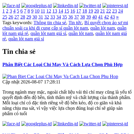
1
2
3
4
5
6
7
8
9
10
11
12
13
14
15
16
17
18
19
20
21
22
23
24
»
25
26
27
28
29
30
31
32
33
34
35
36
37
38
39
40
41
42
43
Tags keywords:
Thông tin chia sẻ
,
Tin tức
,
Bí quyết chọn áo sơ mi
chuẩn soái ca khi đi cung cấp sỉ quần lót nam
,
quần lót nam
,
quần
lót nam giá rẻ
,
quần lót nam giá sỉ
,
quần lót nam
,
quần lót nam giá
rẻ
,
quần lót nam giá sỉ
Tin chia sẻ
Phân Biệt Các Loại Chỉ May Và Cách Lựa Chọn Phù Hợp
Cập nhật 2026-08-07 17:28:11
Trong ngành may mặc, ngoài chất liệu vải thì chỉ may cũng là yếu tố
quyết định đến độ bền, tính thẩm mỹ và chất lượng của thành phẩm.
Mỗi loại chỉ có đặc tính riêng về độ bền kéo, độ co giãn và khả
năng chịu ma sát, vì vậy việc lựa chọn đúng loại chỉ sẽ giúp sản
phẩm có tuổi