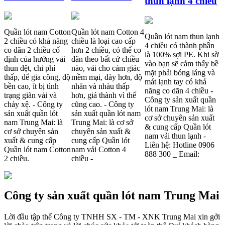
thun lạnh 4 chiều
Quần lót nam Cotton
Quần lót nam Cotton 4
Quần lót nam thun lạnh
2 chiều có khả năng
chiều là loại cao cấp
4 chiều có thành phần
co dãn 2 chiều cố
hơn 2 chiều, có thể co
là 100% sợi PE. Khi sờ
định của hướng vải
dãn theo bất cứ chiều
vào bạn sẽ cảm thấy bề
thun dệt, chi phí
nào, vải cho cảm giác
mặt phải bóng láng và
thấp, dể gia công, độ
mềm mại, dày hơn, độ
mát lạnh tay có khả
bền cao, ít bị tình
nhăn và nhàu thấp
năng co dãn 4 chiều -
trạng giãn vải và
hơn, giá thành vì thế
Công ty sản xuất quần
chảy xệ. - Công ty
cũng cao. - Công ty
lót nam Trung Mai: là
sản xuất quần lót
sản xuất quần lót nam
cơ sở chuyên sản xuất
nam Trung Mai: là
Trung Mai: là cơ sở
& cung cấp Quần lót
cơ sở chuyên sản
chuyên sản xuất &
nam vải thun lạnh -
xuất & cung cấp
cung cấp Quần lót
Liên hệ: Hotline 0906
Quần lót nam Cotton
nam vải Cotton 4
888 300 _ Email:
2 chiều.
chiều -
Công ty sản xuất quần lót nam Trung Mai
Lời đầu tập thể Công ty TNHH SX - TM - XNK Trung Mai xin gởi