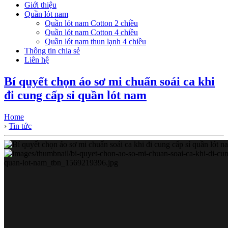
Giới thiệu
Quần lót nam
Quần lót nam Cotton 2 chiều
Quần lót nam Cotton 4 chiều
Quần lót nam thun lạnh 4 chiều
Thông tin chia sẻ
Liên hệ
Bí quyết chọn áo sơ mi chuẩn soái ca khi
đi cung cấp sỉ quần lót nam
Home
›
Tin tức