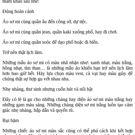
tham khảo sau nhé:
Đúng hoàn cảnh
Áo sơ mi cùng quần âu đến công sở, dự tiệc.
Áo sơ mi cùng quần jean, quần kaki xuống phố, hay đi chơi.
Áo sơ mi cùng quần soóc để dạo phố hoặc đi biển.
Trở nên thật lịch lãm.
Những mẫu áo sơ mi có màu nhã nhặn như: xanh nhạt, màu trắng,
hồng nhạt, tím than… là những mẫu áo khiến bạn trở nên lịch lãm
hơn bao giờ hết. Hãy lựa chọn màu vest, cà vạt hay màu giày để
chúng thật sự hợp gu với nhau nha.
Nhẹ nhàng, thư sinh nhưng cuốn hút và nổi bật
Đây có lẽ là gu cho những chàng hay diện áo sơ mi màu trắng hay
những gam màu sáng. Những chàng diện sơ mi trắng luôn tạo cảm
giác nhẹ nhàng, hấp dẫn và quyến rũ.
Bụi bặm
Những chiếc áo sơ mi màu sắc cũng có thể phá cách khi kết hợp