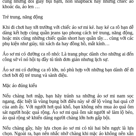
cùng những đôi giày bụi bặm, nón snapback hay những chiếc áo
khoác da, áo len …
Trẻ trung, năng động
Khi đi chơi hay tới trường với chiếc áo sơ mi kẻ. hay kẻ ca rô bạn dễ
dàng kết hợp cùng quần jeans tạo phong cách trẻ trung, năng động,
hoặc mix cũng những chiếc quần short hay quần tây… cùng với các
phụ kiện như giày, túi xách da hay đồng hồ, mắt kính…
Áo sơ mi có đường ca rô nhỏ: Là trang phục dành cho những ai đến
công sở vì nó hội tụ đầy tủ tính đơn giản nhưng lịch sự.
Áo sơ mi có đường ca rô lớn, nó phù hợp với những bạn dành để đi
chơi bởi độ trẻ trung và sành điệu.
Mặc áo đúng kiểu
Nếu chàng hơi mập, bạn hãy tránh xa những áo sơ mi nam sọc
ngang, đặc biệt là vùng bụng bởi điều này sẽ để lộ vòng hai quá cỡ
của anh ấy. Với người hơi quá khổ, bạn không nên mua áo quá ôm
sát người hoặc quá rộng. Áo sơ mi quá ôm sát người sẽ làm lộ béo,
áo quá rộng sẽ khiến dáng người chàng lớn hơn gấp bội.
Nếu chàng gầy, hãy lựa chọn áo sơ mi có túi hai bên ngực là lựa
chọn. Ngoài ra, bạn nên nhắc nhở chàng khi mặc áo không nên xắn