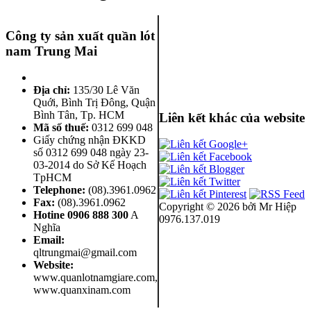
Công ty sản xuất quần lót
nam Trung Mai
Địa chỉ:
135/30 Lê Văn
Quới, Bình Trị Đông
,
Quận
Bình Tân
,
Tp. HCM
Liên kết khác của website
Mã số thuế:
0312 699 048
Giấy chứng nhận ĐKKD
số 0312 699 048 ngày 23-
03-2014 do Sở Kế Hoạch
TpHCM
Telephone:
(08).3961.0962
Fax:
(08).3961.0962
Copyright ©
2026 bởi Mr Hiệp
Hotine
0906 888 300
A
0976.137.019
Nghĩa
Email:
qltrungmai@gmail.com
Website:
www.quanlotnamgiare.com,
www.quanxinam.com