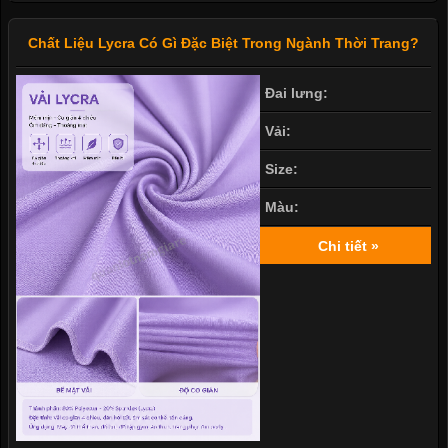
Chất Liệu Lycra Có Gì Đặc Biệt Trong Ngành Thời Trang?
Đai lưng:
Vải:
Size:
Màu:
Chi tiết »