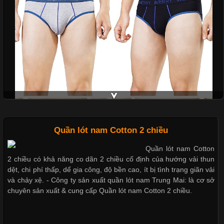
Cập nhật 2026-06-01 14:23:34
Trong môi trường kinh doanh hiện đại, việc xây dựng hình ảnh
chuyên nghiệp đóng vai trò quan trọng đối với sự phát triển của
doanh nghiệp. Một trong những giải pháp hiệu quả được nhiều
đơn vị lựa chọn hiện nay là sử dụng áo thun đồng phục công ty.
Không chỉ giúp tạo sự đồng bộ, áo thun
Chất Liệu Lycra Có Gì Đặc Biệt Trong Ngành Thời Trang?
Quần lót nam Cotton 2 chiều
Cập nhật 2026-05-27 17:03:46
Quần lót nam Cotton
Vải Lycra Là Gì? Chất Liệu Co Giãn Được Ưa Chuộng Trong
2 chiều có khả năng co dãn 2 chiều cố định của hướng vải thun
Ngành May Mặc Trong ngành thời trang hiện đại, các loại vải có
dệt, chi phí thấp, dể gia công, độ bền cao, ít bị tình trạng giãn vải
khả năng co giãn tốt ngày càng được ưa chuộng nhằm mang lại
và chảy xệ. - Công ty sản xuất quần lót nam Trung Mai: là cơ sở
cảm giác thoải mái cho người mặc. Trong đó, vải Lycra là một
chuyên sản xuất & cung cấp Quần lót nam Cotton 2 chiều.
Mẫu quần short quần lót nam nữ hè thu 2017
trong những chất liệu nổi bật nhờ độ đàn hồi cao,