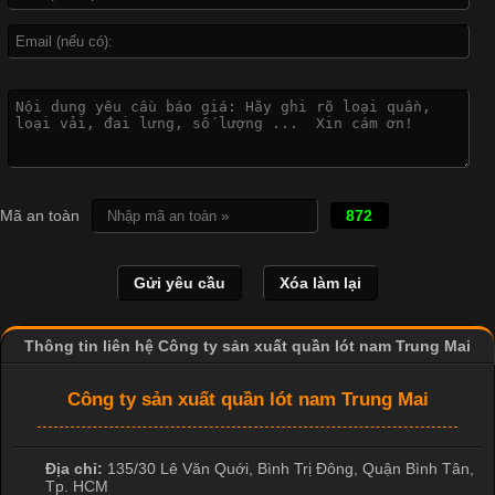
Khám Phá Áo Phông Trang Phục Phổ Biến Nhất Hiện Nay
Cập nhật 2026-04-24 17:24:50
Áo phông là một trong những trang phục phổ biến nhất trong
đời sống hiện đại nhờ sự tiện lợi, thoải mái và dễ phối đồ.
Mã an toàn
872
Không chỉ xuất hiện trong thời trang thường ngày, áo phông còn
được ứng dụng rộng rãi trong ngành sản xuất may mặc, đặc
biệt là các sản phẩm từ vải thun. Hiện nay,
Thông tin liên hệ Công ty sản xuất quần lót nam Trung Mai
Công Nghệ In Chuyển Nhiệt Trong Ngành Thời Trang Hiện
Đại
Công ty sản xuất quần lót nam Trung Mai
Cập nhật 2026-04-21 15:41:03
Địa chỉ:
135/30 Lê Văn Quới, Bình Trị Đông
,
Quận Bình Tân
,
Tp. HCM