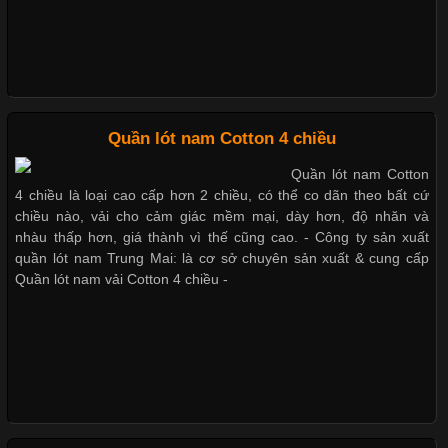
Thị hiều quần lót nam bơi lội nam và nữ 2017
Chất Liệu Bamboo Xu Hướng Mới Trong Ngành Thời Trang
Xu hướng thời trang trẻ và quần lót nam giá sỉ
Quần lót nam Cotton 4 chiều
Giặt và bảo quản quần lót nam đúng cách
Quần lót nam Cotton
4 chiều là loại cao cấp hơn 2 chiều, có thể co dãn theo bất cứ
chiều nào, vải cho cảm giác mềm mại, dày hơn, độ nhăn và
Mẫu quần lót nam giá rẻ sốt hè 2017
nhàu thấp hơn, giá thành vì thế cũng cao. - Công ty sản xuất
quần lót nam Trung Mai: là cơ sở chuyên sản xuất & cung cấp
Quần lót nam vải Cotton 4 chiều -
Những mẩu quần lót nam thông dụng hiện nay
Bộ sưu tập quần lót nam Boxer TpHCM