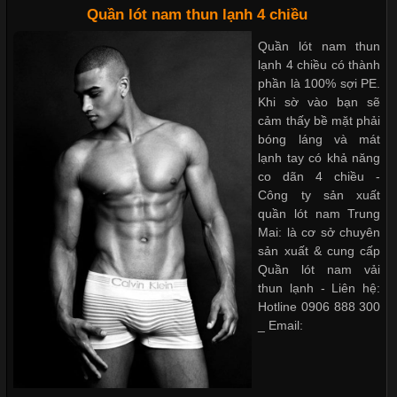
Quần lót nam thun lạnh 4 chiều
Quần lót nam boxer thun lạnh
Quần lót nam thun
lạnh 4 chiều có thành
Nguyên bộ quần lót nam Boxer thun lạnh giá rẻ
phần là 100% sợi PE.
Khi sờ vào bạn sẽ
cảm thấy bề mặt phải
bóng láng và mát
Dễ chịu hơn với quần lót nam giá rẻ vải Cotton 4 chiều
lạnh tay có khả năng
co dãn 4 chiều -
Công ty sản xuất
Cập nhật 2026-05-21 14:59:25
quần lót nam Trung
Mai: là cơ sở chuyên
Trong những năm gần đây, vải Bamboo đang trở thành một
sản xuất & cung cấp
trong những chất liệu được yêu thích trong ngành thời trang
Quần lót nam vải
nhờ đặc tính mềm mại, thoáng khí và thân thiện với môi trường.
thun lạnh - Liên hệ:
Không chỉ được ứng dụng trong quần áo thường ngày, loại vải
Hotline 0906 888 300
này còn xuất hiện nhiều trong các sản phẩm đồ lót
_ Email:
Những Loại Vải Thun Thông Dụng Và Đặc Điểm Nổi Bật