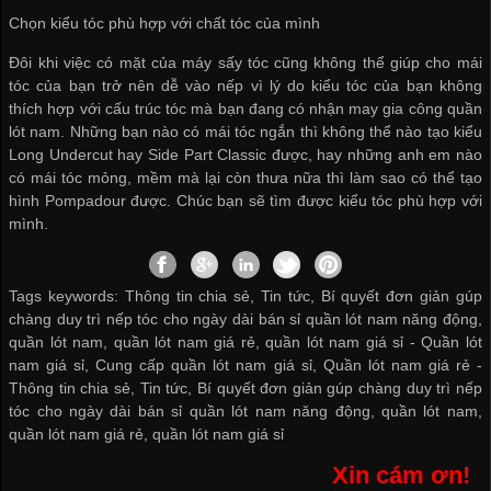
Chọn kiểu tóc phù hợp với chất tóc của mình
Đôi khi việc có mặt của máy sấy tóc cũng không thể giúp cho mái
tóc của bạn trở nên dễ vào nếp vì lý do kiểu tóc của bạn không
thích hợp với cấu trúc tóc mà bạn đang có
nhận may gia công quần
lót nam
. Những bạn nào có mái tóc ngắn thì không thể nào tạo kiểu
Long Undercut hay Side Part Classic được, hay những anh em nào
có mái tóc mỏng, mềm mà lại còn thưa nữa thì làm sao có thể tạo
hình Pompadour được. Chúc bạn sẽ tìm được kiểu tóc phù hợp với
mình.
Tags keywords: Thông tin chia sẻ, Tin tức, Bí quyết đơn giản gúp
chàng duy trì nếp tóc cho ngày dài bán sỉ quần lót nam năng động,
quần lót nam, quần lót nam giá rẻ, quần lót nam giá sỉ -
Quần lót
nam giá sỉ
,
Cung cấp quần lót nam giá sỉ
,
Quần lót nam giá rẻ
-
Thông tin chia sẻ
,
Tin tức
,
Bí quyết đơn giản gúp chàng duy trì nếp
tóc cho ngày dài bán sỉ quần lót nam năng động
,
quần lót nam
,
quần lót nam giá rẻ
,
quần lót nam giá sỉ
Xin cám ơn!