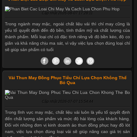
Cập nhật 2026-08-07 17:28:11
Trong ngành may mặc, ngoài chất liệu vải thì chỉ may cũng là
Mẫu quần short quần lót nam nữ hè thu 2017
yếu tố quyết định đến độ bền, tính thẩm mỹ và chất lượng của
thành phẩm. Mỗi loại chỉ có đặc tính riêng về độ bền kéo, độ co
giãn và khả năng chịu ma sát, vì vậy việc lựa chọn đúng loại chỉ
Thị hiều quần lót nam bơi lội nam và nữ 2017
sẽ giúp sản phẩm có tuổi
Xu hướng thời trang trẻ và quần lót nam giá sỉ
Vải Thun May Đồng Phục Tiêu Chí Lựa Chọn Không Thể
Bỏ Qua
Giặt và bảo quản quần lót nam đúng cách
Cập nhật 2026-07-07 15:54:44
Trong lĩnh vực may mặc, chất liệu vải luôn là yếu tố quyết định
Mẫu quần lót nam giá rẻ sốt hè 2017
đến chất lượng sản phẩm và mức độ hài lòng của khách hàng.
Đối với những đơn vị kinh doanh áo thun đồng phục hay đồ lót
nam, việc lựa chọn đúng loại vải sẽ giúp nâng cao giá trị sản