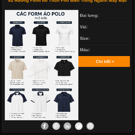
Xu Hướng Form Áo Thun Phổ Biến Trong Ngành May Mặc
Đai lưng:
Vải:
Size:
Màu:
Chi tiết »