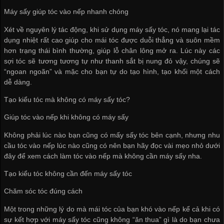
Máy sấy giúp tóc vào nếp nhanh chóng
Xét về nguyên lý tác động, khi sử dụng máy sấy tóc, nó mang lại tác
dụng nhiệt rất cao giúp cho mái tóc được duỗi thẳng và suôn mềm
hơn trạng thái bình thường, giúp lỗ chân lông mở ra. Lúc này các
sợi tóc sẽ tương tương tự như thanh sắt bị nung đỏ vậy, chúng sẽ
“ngoan ngoãn” và mặc cho bạn tự do tạo hình, tạo khối một cách
dễ dàng.
Tạo kiểu tóc mà không có máy sấy tóc?
Giúp tóc vào nếp khi không có máy sấy
Không phải lúc nào bạn cũng có mấy sấy tóc bên cạnh, nhưng nhu
cầu tóc vào nếp lúc nào cũng có nên bạn hãy đọc vài mẹo nhỏ dưới
đây để xem cách làm tóc vào nếp mà không cần máy sấy nha.
Tạo kiểu tóc không cần đến máy sấy tóc
Chăm sóc tóc đúng cách
Một trong những lý do mà mái tóc của bạn khó vào nếp kể cả khi có
sự kết hợp với máy sấy tóc cũng không “ăn thua” gì là do bạn chưa