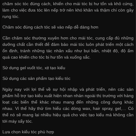
chăm sóc tóc đúng cách, khiến cho mái tóc bị hư tổn và khô cứng,
làm cho việc đưa tóc lên nếp trở nên khó khăn và thậm chí còn gây
rụng tóc.
Chăm sóc đúng cách tóc sẽ vào nếp dễ dàng hơn
Cần chăm sóc thường xuyên hơn cho mái tóc, cung cấp đủ những
dưỡng chất cần thiết để đảm bảo mái tóc luôn phát triển một cách
ổn định, tránh những tác nhân xấu như bụi bẩn, nhiệt độ, độ ẩm
quá cao khiến cho tóc bị hư tổn và xuống sắc.
Sử dụng gel vuốt tóc, xịt tạo kiểu
Sử dụng các sản phẩm tạo kiểu tóc
Ngày nay với lợi thế về sự hội nhập và phát triển, nên các sản
phẩm hỗ trợ tạo kiểu xuất hiện nhan nhản ngoài thị trường với hàng
loạt các biến thể khác nhau mang đến những công dụng khác
nhau. Vì thế hãy thử tìm hiểu các dòng wax, hair spray, gel,… Có
thể nó sẽ mang lại nhiều hiệu quả cho việc tạo kiểu mà không cần
tới máy sấy tóc.
Lựa chọn kiểu tóc phù hợp