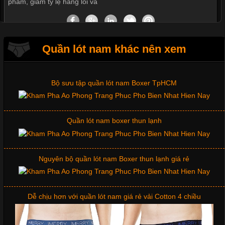
phẩm, giảm tỷ lệ hàng lỗi và
Những mẩu quần lót nam thông dụng hiện nay
Bộ sưu tập quần lót nam Boxer TpHCM
Quần lót nam khác nên xem
Tìm Hiểu Các Kiểu Cổ Áo Thun Được Ưa Chuộng Trong
Ngành Thời Trang
Quần lót nam boxer thun lạnh
Cập nhật 2026-06-01 16:20:50
Áo thun là một trong những trang phục phổ biến nhất hiện nay
nhờ tính tiện dụng, dễ phối đồ và phù hợp với nhiều đối tượng.
Nguyên bộ quần lót nam Boxer thun lạnh giá rẻ
Bên cạnh chất liệu và kiểu dáng, phần cổ áo cũng là yếu tố
quan trọng tạo nên phong cách riêng cho từng sản phẩm. Mỗi
loại cổ áo sẽ mang đến một vẻ đẹp khác
Dễ chịu hơn với quần lót nam giá rẻ vải Cotton 4 chiều
Những Mẫu Áo Thun Đồng Phục Công Ty Được Ưa
Chuộng Hiện Nay