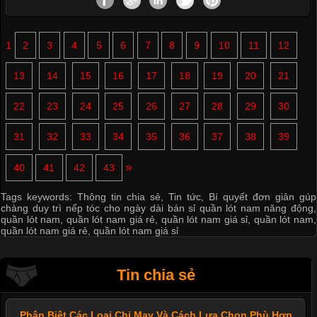
1
2
3
4
5
6
7
8
9
10
11
12
13
14
15
16
17
18
19
20
21
22
23
24
25
26
27
28
29
30
31
32
33
34
35
36
37
38
39
»
40
41
42
43
Tags keywords:
Thông tin chia sẻ
,
Tin tức
,
Bí quyết đơn giản gúp
chàng duy trì nếp tóc cho ngày dài bán sỉ quần lót nam năng động
,
quần lót nam
,
quần lót nam giá rẻ
,
quần lót nam giá sỉ
,
quần lót nam
,
quần lót nam giá rẻ
,
quần lót nam giá sỉ
Tin chia sẻ
Phân Biệt Các Loại Chỉ May Và Cách Lựa Chọn Phù Hợp