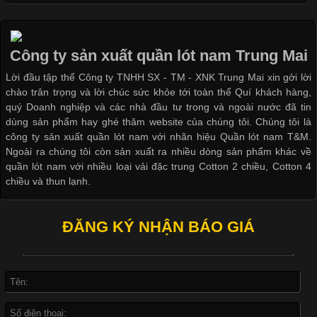
Cập nhật 2026-05-20 14:58:56
Vải thun là một trong những chất liệu được sử dụng rộng rãi
Công ty sản xuất quần lót nam Trung Mai
nhất trong ngành thời trang nhờ đặc tính co giãn, mềm mại và
Lời đầu tập thể Công ty TNHH SX - TM - XNK Trung Mai xin gởi lời
thoải mái khi mặc. Từ áo thun, đồ thể thao cho đến đồ lót nam,
chào trân trọng và lời chúc sức khỏe tới toàn thể Quí khách hàng,
vải thun luôn đóng vai trò quan trọng trong quá trình sản xuất.
quý Doanh nghiệp và các nhà đầu tư trong và ngoài nước đã tin
Hiện nay, nhu cầu tìm kiếm quần lót nam giá
dùng sản phẩm hay ghé thăm website của chúng tôi. Chúng tôi là
công ty sản xuất quần lót nam với nhãn hiệu Quần lót nam T&M.
Ngoài ra chúng tôi còn sản xuất ra nhiều dòng sản phẩm khác về
quần lót nam với nhiều loại vải đặc trung Cotton 2 chiều, Cotton 4
Xu Hướng Form Áo Thun Phổ Biến Trong Ngành May Mặc
chiều và thun lạnh.
Cập nhật 2026-05-09 15:58:23
ĐĂNG KÝ NHẬN BÁO GIÁ
Các Form Áo Thun Phổ Biến Hiện Nay Và Xu Hướng Trong
Ngành May Mặc Áo thun là một trong những trang phục quen
thuộc và được sử dụng phổ biến nhất hiện nay. Không chỉ đa
dạng về màu sắc hay chất liệu, áo thun còn có nhiều form dáng
khác nhau để phù hợp với từng phong cách thời trang và nhu
cầu