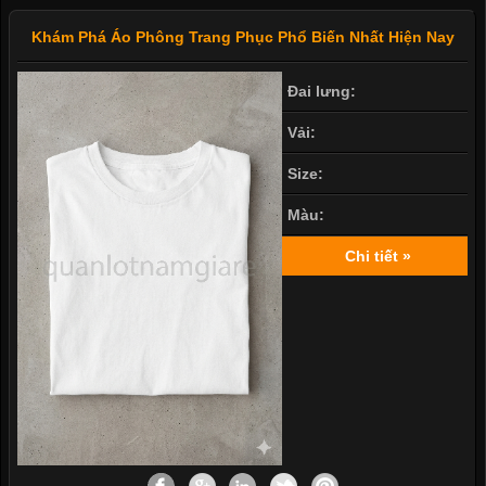
Khám Phá Áo Phông Trang Phục Phổ Biến Nhất Hiện Nay
Đai lưng:
Vải:
Size:
Màu:
Chi tiết »