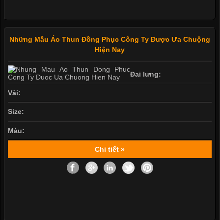
Những Mẫu Áo Thun Đồng Phục Công Ty Được Ưa Chuộng
Hiện Nay
Đai lưng:
Vải:
Size:
Màu:
Chi tiết »