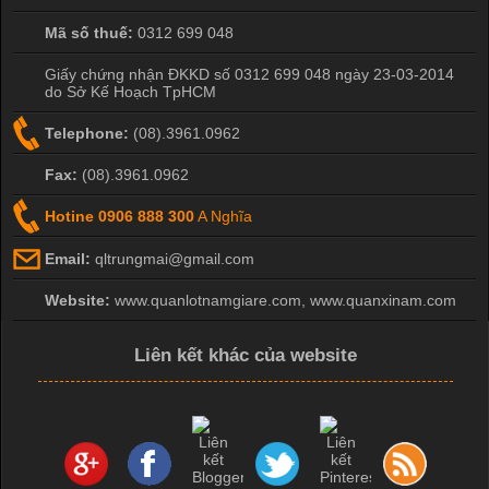
In Chuyển Nhiệt Là Gì? Công Nghệ In Hiện Đại Trong Ngành
May Mặc Trong ngành in ấn và thời trang, in chuyển nhiệt đang
Mã số thuế:
0312 699 048
là một trong những công nghệ phổ biến nhờ khả năng tạo ra
hình ảnh sắc nét và bền màu. Đặc biệt, kỹ thuật này được ứng
Giấy chứng nhận ĐKKD số 0312 699 048 ngày 23-03-2014
do Sở Kế Hoạch TpHCM
dụng rộng rãi trong sản xuất áo thun, đồ thể thao
Telephone:
(08).3961.0962
Fax:
(08).3961.0962
Hotine
0906 888 300
A Nghĩa
Email:
qltrungmai@gmail.com
Website:
www.quanlotnamgiare.com, www.quanxinam.com
Liên kết khác của website