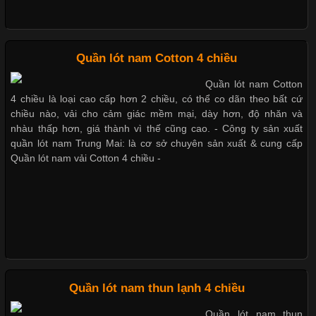
Mẫu quần lót nam giá rẻ sốt hè 2017
Chất Liệu Bamboo Xu Hướng Mới Trong Ngành Thời Trang
Quần lót nam Cotton 4 chiều
Những mẩu quần lót nam thông dụng hiện nay
Quần lót nam Cotton
Cập nhật 2026-05-21 14:59:25
4 chiều là loại cao cấp hơn 2 chiều, có thể co dãn theo bất cứ
Trong những năm gần đây, vải Bamboo đang trở thành một
chiều nào, vải cho cảm giác mềm mại, dày hơn, độ nhăn và
trong những chất liệu được yêu thích trong ngành thời trang
Bộ sưu tập quần lót nam Boxer TpHCM
nhàu thấp hơn, giá thành vì thế cũng cao. - Công ty sản xuất
nhờ đặc tính mềm mại, thoáng khí và thân thiện với môi trường.
quần lót nam Trung Mai: là cơ sở chuyên sản xuất & cung cấp
Không chỉ được ứng dụng trong quần áo thường ngày, loại vải
Quần lót nam vải Cotton 4 chiều -
này còn xuất hiện nhiều trong các sản phẩm đồ lót
Quần lót nam boxer thun lạnh
Nguyên bộ quần lót nam Boxer thun lạnh giá rẻ
Những Loại Vải Thun Thông Dụng Và Đặc Điểm Nổi Bật
Cập nhật 2026-05-20 14:58:56
Quần lót nam thun lạnh 4 chiều
Dễ chịu hơn với quần lót nam giá rẻ vải Cotton 4 chiều
Vải thun là một trong những chất liệu được sử dụng rộng rãi
Quần lót nam thun