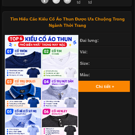
Tìm Hiểu Các Kiểu Cổ Áo Thun Được Ưa Chuộng Trong
Ngành Thời Trang
Đai lưng:
Vải:
Size:
Màu:
Chi tiết »