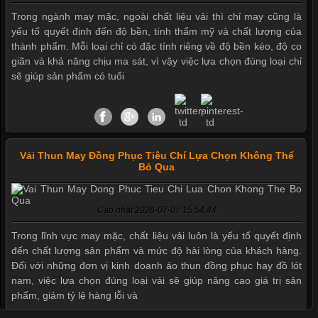
Trong ngành may mặc, ngoài chất liệu vải thì chỉ may cũng là
Xu hướng thời trang trẻ và quần lót nam giá sỉ
yếu tố quyết định đến độ bền, tính thẩm mỹ và chất lượng của
thành phẩm. Mỗi loại chỉ có đặc tính riêng về độ bền kéo, độ co
giãn và khả năng chịu ma sát, vì vậy việc lựa chọn đúng loại chỉ
Giặt và bảo quản quần lót nam đúng cách
sẽ giúp sản phẩm có tuổi
Mẫu quần lót nam giá rẻ sốt hè 2017
Vải Thun May Đồng Phục Tiêu Chí Lựa Chọn Không Thể
Bỏ Qua
Những mẩu quần lót nam thông dụng hiện nay
Cập nhật 2026-07-07 15:54:44
Bộ sưu tập quần lót nam Boxer TpHCM
Trong lĩnh vực may mặc, chất liệu vải luôn là yếu tố quyết định
đến chất lượng sản phẩm và mức độ hài lòng của khách hàng.
Đối với những đơn vị kinh doanh áo thun đồng phục hay đồ lót
nam, việc lựa chọn đúng loại vải sẽ giúp nâng cao giá trị sản
Quần lót nam boxer thun lạnh
phẩm, giảm tỷ lệ hàng lỗi và