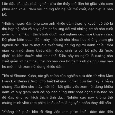
Lần đầu tiên các nhà nghiên cứu tìm thấy mối liên hệ giữa việc xem
phim ảnh khiêu dâm với những tổn hại về thể chất, đặc biệt là não
bộ.
"Những người đàn ông xem ảnh khiêu dâm thường xuyên có thể bị
thu hẹp bộ não và suy giảm phản ứng đối với những
cơ sở sản xuất
quần lót nam
kích thích tình dục", một nghiên cứu mới khuyến cáo.
Để phản biện quan điểm này, một số nhà khoa học không tham gia
nghiên cứu đưa ra một giả thiết rằng những người dành nhiều thời
gian xem nội dung khiêu dâm được sinh ra với bộ não đã “mặc
định” có kích thước nhỏ như thế. Điều này có nghĩa là
xưởng sản
xuất quần lót nam
cấu trúc bộ não của họ bẩm sinh đã như vậy nên
họ mới thích xem nội dung khiêu dâm.
Tiến sĩ Simone Kuhn, tác giả chính của nghiên cứu đến từ Viện Max
Planck ở Berlin (Đức), cho biết kết quả nghiên cứu lần này là bằng
chứng đầu tiên cho thấy mối liên kết giữa việc xem nội dung khiêu
dâm và suy giảm kích cỡ bộ não cũng như hoạt động của não bộ
để đáp ứng với kích thích tình dục. Nghiên cứu này không thể
chứng minh việc xem phim khiêu dâm là nguyên nhân thay đổi não.
"Không thể phân biệt rõ rằng việc xem phim khiêu dâm dẫn đến