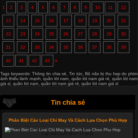
1
2
3
4
5
6
7
8
9
10
11
12
13
14
15
16
17
18
19
20
21
22
23
24
25
26
27
28
29
30
31
32
33
34
35
36
37
38
39
»
40
41
42
43
Tags keywords:
Thông tin chia sẻ
,
Tin tức
,
Bộ não bị thu hẹp do phim
ảnh thiếu lành mạnh
,
quần lót nam
,
quần lót nam giá rẻ
,
quần lót nam
giá sỉ
,
quần lót nam
,
quần lót nam giá rẻ
,
quần lót nam giá sỉ
Mẫu quần short quần lót nam nữ hè thu 2017
Tin chia sẻ
Phân Biệt Các Loại Chỉ May Và Cách Lựa Chọn Phù Hợp
Thị hiều quần lót nam bơi lội nam và nữ 2017
Cập nhật 2026-08-07 17:28:11