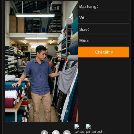
Đai lưng:
Vải:
Size:
Màu:
Chi tiết »