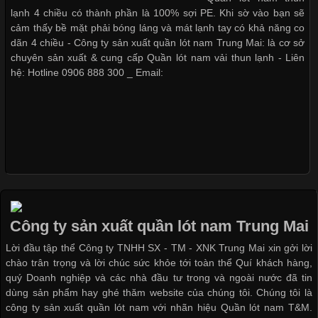
nhất trong ngành thời trang nhờ đặc tính co giãn, mềm mại và
lạnh 4 chiều có thành phần là 100% sợi PE. Khi sờ vào bạn sẽ
thoải mái khi mặc. Từ áo thun, đồ thể thao cho đến đồ lót nam,
cảm thấy bề mặt phải bóng láng và mát lạnh tay có khả năng co
vải thun luôn đóng vai trò quan trọng trong quá trình sản xuất.
dãn 4 chiều - Công ty sản xuất quần lót nam Trung Mai: là cơ sở
Hiện nay, nhu cầu tìm kiếm quần lót nam giá
chuyên sản xuất & cung cấp Quần lót nam vải thun lạnh - Liên
hệ: Hotline 0906 888 300 _ Email:
Xu Hướng Form Áo Thun Phổ Biến Trong Ngành May Mặc
Cập nhật 2026-05-09 15:58:23
Các Form Áo Thun Phổ Biến Hiện Nay Và Xu Hướng Trong
Ngành May Mặc Áo thun là một trong những trang phục quen
thuộc và được sử dụng phổ biến nhất hiện nay. Không chỉ đa
Công ty sản xuất quần lót nam Trung Mai
dạng về màu sắc hay chất liệu, áo thun còn có nhiều form dáng
Lời đầu tập thể Công ty TNHH SX - TM - XNK Trung Mai xin gởi lời
khác nhau để phù hợp với từng phong cách thời trang và nhu
chào trân trọng và lời chúc sức khỏe tới toàn thể Quí khách hàng,
cầu
quý Doanh nghiệp và các nhà đầu tư trong và ngoài nước đã tin
dùng sản phẩm hay ghé thăm website của chúng tôi. Chúng tôi là
công ty sản xuất quần lót nam với nhãn hiệu Quần lót nam T&M.