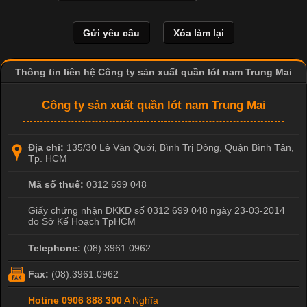
là một trong những công nghệ phổ biến nhờ khả năng tạo ra
hình ảnh sắc nét và bền màu. Đặc biệt, kỹ thuật này được ứng
dụng rộng rãi trong sản xuất áo thun, đồ thể thao
Thông tin liên hệ Công ty sản xuất quần lót nam Trung Mai
Công ty sản xuất quần lót nam Trung Mai
Địa chỉ:
135/30 Lê Văn Quới, Bình Trị Đông
,
Quận Bình Tân
,
Tp. HCM
Mã số thuế:
0312 699 048
Giấy chứng nhận ĐKKD số 0312 699 048 ngày 23-03-2014
do Sở Kế Hoạch TpHCM
Telephone:
(08).3961.0962
Fax:
(08).3961.0962
Hotine
0906 888 300
A Nghĩa