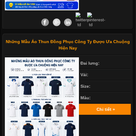
Những Mẫu Áo Thun Đồng Phục Công Ty Được Ưa Chuộng
Hiện Nay
Đai lưng:
Vải:
Size:
Màu:
Chi tiết »