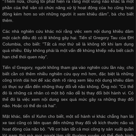
"Thêm nữa, chúng tôi phát hiện ra rằng một vùng não khác là một
phần của thể vân có chức năng xử lý hoạt động của họ cũng hoạt
động kém hơn so với những người ít xem khiêu dâm", bà cho biết
thêm.
Các nhà nghiên cứu khác nói rằng việc xem nội dung khiêu dâm
một cách điều độ có lẽ không gây hại. Tiến sĩ Gregory Tau của ĐH
Columbia, cho biết: "Tất cả mọi thứ sẽ là không tốt khi lạm dụng
quá nhiều. Đây không phải là một vấn đề khủng khiếp nếu biết cách
hạn chế thói quen này".
Tiến sĩ Gregory, người không tham gia vào nghiên cứu lần này, cho
biết cần có thêm nhiều nghiên cứu quy mô hơn, đặc biệt là những
công trình dài hơi để xác định rõ ràng xem liệu nội dung khiêu dâm
có thực sự dẫn đến những thay đổi về não không. Ông nói: "Có thể
đó là những cá nhân có một bộ não dễ bị thay đổi bởi hành vi. Có
thể đó là việc xem nội dung sex quá mức gây ra những thay đổi
não. Hoặc có thể do cả hai".
Mặt khác, tiến sĩ Kuhn cho biết, một số hành vi khác chẳng hạn lái
xe taxi cũng có liên quan đến những thay đổi về kích thước não và
hoạt động của não bộ. "Về cơ bản tất cả mọi
công ty sản xuất quần
lót nam
thứ mà mọi người làm rất thường xuyên có thể định hình