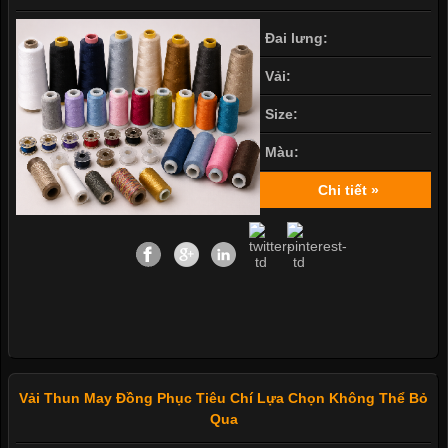
Đai lưng:
Vải:
Size:
Màu:
Chi tiết »
Vải Thun May Đồng Phục Tiêu Chí Lựa Chọn Không Thể Bỏ
Qua