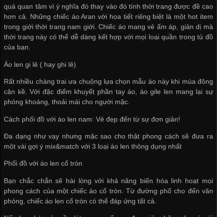
quá quan tâm vì ý nghĩa đó thay vào đó tính thời trang được đề cao
hơn cả. Những chiếc áo Aran với họa tiết riêng biệt là một hot item
trong giới thời trang nam giới. Chiếc áo mang vẻ ấm áp, giản dị mà
thời trang này có thể dễ dàng kết hợp với mọi loại quần trong tủ đồ
của bạn.
Áo len gi lê ( hay ghi lê)
Rất nhiều chàng trai ưa chuộng lựa chọn mẫu áo này khi mùa đông
cận kề. Với đặc điểm khuyết phần tay áo, áo gile len mang lại sự
phóng khoáng, thoải mái cho người mặc.
Cách phối đồ với áo len nam: Vẻ đẹp đến từ sự đơn giản!
Đa dạng như vạy nhưng mặc sao cho thật phong cách sẽ đưa ra
một vài gợi ý mix&match với 3 loại áo len thông dụng nhất
Phối đồ với áo len cổ tròn
Bạn chắc chắn sẽ hài lòng với khả năng biến hóa linh hoạt mọi
phong cách của một chiếc áo cổ tròn. Từ đường phố cho đến văn
phòng, chiếc áo len cổ tròn có thể đáp ứng tất cả.