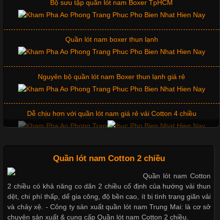
Quần lót nam boxer thun lạnh
Tìm Hiểu Các Kiểu Cổ Áo Thun Được Ưa Chuộng Trong
Ngành Thời Trang
Nguyên bộ quần lót nam Boxer thun lạnh giá rẻ
Cập nhật 2026-06-01 16:20:50
Dễ chịu hơn với quần lót nam giá rẻ vải Cotton 4 chiều
Áo thun là một trong những trang phục phổ biến nhất hiện nay
nhờ tính tiện dụng, dễ phối đồ và phù hợp với nhiều đối tượng.
Bên cạnh chất liệu và kiểu dáng, phần cổ áo cũng là yếu tố
Mẫu quần short quần lót nam nữ hè thu 2017
quan trọng tạo nên phong cách riêng cho từng sản phẩm. Mỗi
loại cổ áo sẽ mang đến một vẻ đẹp khác
Thị hiều quần lót nam bơi lội nam và nữ 2017
Quần lót nam Cotton 2 chiều
Quần lót nam Cotton
Những Mẫu Áo Thun Đồng Phục Công Ty Được Ưa
2 chiều có khả năng co dãn 2 chiều cố định của hướng vải thun
Xu hướng thời trang trẻ và quần lót nam giá sỉ
Chuộng Hiện Nay
dệt, chi phí thấp, dể gia công, độ bền cao, ít bị tình trạng giãn vải
và chảy xệ. - Công ty sản xuất quần lót nam Trung Mai: là cơ sở
chuyên sản xuất & cung cấp Quần lót nam Cotton 2 chiều.
Cập nhật 2026-06-01 14:23:34