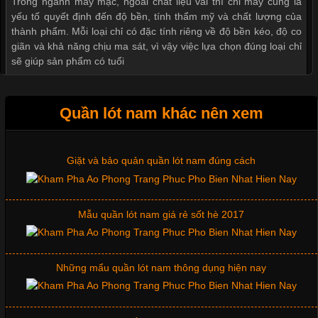
Thị hiều quần lót nam bơi lội nam và nữ 2017
Trong ngành may mặc, ngoài chất liệu vải thì chỉ may cũng là
yếu tố quyết định đến độ bền, tính thẩm mỹ và chất lượng của
thành phẩm. Mỗi loại chỉ có đặc tính riêng về độ bền kéo, độ co
giãn và khả năng chịu ma sát, vì vậy việc lựa chọn đúng loại chỉ
Xu hướng thời trang trẻ và quần lót nam giá sỉ
sẽ giúp sản phẩm có tuổi
Giặt và bảo quản quần lót nam đúng cách
Quần lót nam khác nên xem
Vải Thun May Đồng Phục Tiêu Chí Lựa Chọn Không Thể
Bỏ Qua
Mẫu quần lót nam giá rẻ sốt hè 2017
Cập nhật 2026-07-07 15:54:44
Những mẩu quần lót nam thông dụng hiện nay
Trong lĩnh vực may mặc, chất liệu vải luôn là yếu tố quyết định
đến chất lượng sản phẩm và mức độ hài lòng của khách hàng.
Đối với những đơn vị kinh doanh áo thun đồng phục hay đồ lót
nam, việc lựa chọn đúng loại vải sẽ giúp nâng cao giá trị sản
Bộ sưu tập quần lót nam Boxer TpHCM
phẩm, giảm tỷ lệ hàng lỗi và