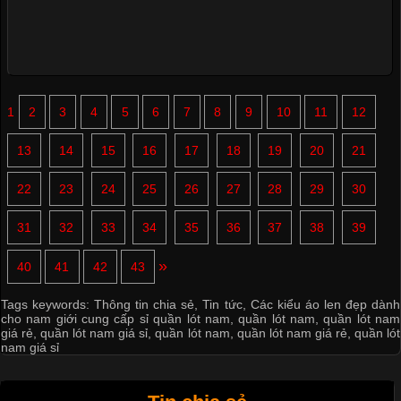
1
2
3
4
5
6
7
8
9
10
11
12
13
14
15
16
17
18
19
20
21
22
23
24
25
26
27
28
29
30
31
32
33
34
35
36
37
38
39
»
40
41
42
43
Tags keywords:
Thông tin chia sẻ
,
Tin tức
,
Các kiểu áo len đẹp dành
cho nam giới cung cấp sỉ quần lót nam
,
quần lót nam
,
quần lót nam
giá rẻ
,
quần lót nam giá sỉ
,
quần lót nam
,
quần lót nam giá rẻ
,
quần lót
nam giá sỉ