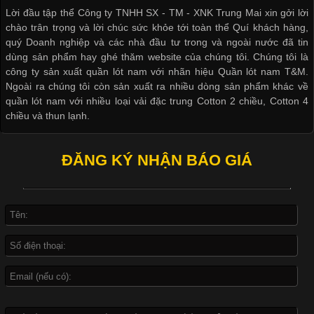
thoải mái khi mặc. Từ áo thun, đồ thể thao cho đến đồ lót nam,
Lời đầu tập thể Công ty TNHH SX - TM - XNK Trung Mai xin gởi lời
vải thun luôn đóng vai trò quan trọng trong quá trình sản xuất.
chào trân trọng và lời chúc sức khỏe tới toàn thể Quí khách hàng,
Hiện nay, nhu cầu tìm kiếm quần lót nam giá
quý Doanh nghiệp và các nhà đầu tư trong và ngoài nước đã tin
dùng sản phẩm hay ghé thăm website của chúng tôi. Chúng tôi là
công ty sản xuất quần lót nam với nhãn hiệu Quần lót nam T&M.
Ngoài ra chúng tôi còn sản xuất ra nhiều dòng sản phẩm khác về
quần lót nam với nhiều loại vải đặc trung Cotton 2 chiều, Cotton 4
Xu Hướng Form Áo Thun Phổ Biến Trong Ngành May Mặc
chiều và thun lạnh.
Cập nhật 2026-05-09 15:58:23
ĐĂNG KÝ NHẬN BÁO GIÁ
Các Form Áo Thun Phổ Biến Hiện Nay Và Xu Hướng Trong
Ngành May Mặc Áo thun là một trong những trang phục quen
thuộc và được sử dụng phổ biến nhất hiện nay. Không chỉ đa
dạng về màu sắc hay chất liệu, áo thun còn có nhiều form dáng
khác nhau để phù hợp với từng phong cách thời trang và nhu
cầu