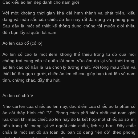
Các kiểu áo len đẹp dành cho nam giới
Với một khoảng thời gian khá dài hình thành và phát triển, kiểu
dáng và màu sắc của chiếc áo len nay rất đa dạng và phong phú.
Sau đây là một số thiết kế thông dụng chúng tôi muốn giới thiệu
đến bạn
lấy sỉ quần lót nam
Áo len cao cổ (cổ lọ)
Áo len cổ cao là một item không thể thiếu trong tủ đồ của mọi
chàng trai
cung cấp sỉ quần lót nam
. Vừa ấm áp lại vừa thời trang,
áo lên cao cổ hẳn là lựa chọn lý tưởng nhất. Với tông màu trầm và
thiết kế ôm gọn người, chiếc áo len cổ cao giúp bạn toát lên vẻ nam
tính, chững chạc, đầy thu hút.
Áo len cổ chữ V
Như cái tên của chiếc áo len này, đặc điểm của chiếc áo là phần cổ
áo cắt thâp hình chữ “V”. Phong cách phổ biến nhất mà nam giới
lựa chọn khi mặc chiếc áo len này đó là kết hợp một chiếc áo sơ mi
bên trong để mang lại vẻ ngoài chin chắn, lịch sự hơn. Đây chắc
chắn là một set đồ an toàn dù bạn có đang “lên đồ” theo phong