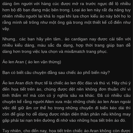
dáng ôm người với hàng cúc được mở ra trước ngực để lộ nhiều
hơn bộ đồ bạn đang mặc bên trong. Loại áo len này rất đa năng tuy
nhiên nhiều người lại khá lo ngại khi lựa chọn kiểu áo này bởi họ lo
rằng mình sẽ trông như một ông già trong một thiết kế cổ điển như
vậy.
Nhưng.. các bạn hãy yên tâm.. áo cardigan nay được cải tiến với
nhiều kiểu dáng, màu sắc đa dạng, hợp thời trang giúp bạn dễ
dàng hơn trong việc lựa chọn và mix&match trang phục.
Áo len Aran ( áo len vặn thừng)
Bạn có biết câu chuyện đằng sau chiếc áo phổ biến này?
Áo len Aran đích thực tế là chiếc áo len độc đáo và thú vị. Hãy chú ý
đến họa tiết trên áo, chúng được dệt nên không đơn thuần chỉ vì
tính thẩm mĩ mà còn có ý nghĩa sâu xa khác. Đã có nhiều câu
chuyện kể rằng người Ailen xưa mặc những chiếc áo len Aran ngoài
việc để giữ ấm cơ thể họ trong những chuyến đi biển kéo dài thì
còn để giúp họ dễ dàng được nhận diện thân phân nếu không may
gặp phải tai nạn trên đường đi nhờ vào những họa tiết trên áo đó.
Tuy nhiên, cho đến nay, họa tiết trên chiếc áo Aran không còn được