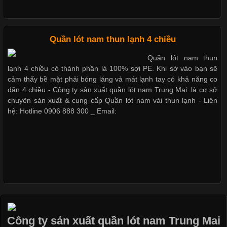
Dễ chịu hơn với quần lót nam giá rẻ vải Cotton 4 chiều
Chất Liệu Bamboo Xu Hướng Mới Trong Ngành Thời Trang
Quần lót nam thun lạnh 4 chiều
Cập nhật 2026-05-21 14:59:25
Quần lót nam thun
lạnh 4 chiều có thành phần là 100% sợi PE. Khi sờ vào bạn sẽ
Trong những năm gần đây, vải Bamboo đang trở thành một
cảm thấy bề mặt phải bóng láng và mát lạnh tay có khả năng co
trong những chất liệu được yêu thích trong ngành thời trang
dãn 4 chiều - Công ty sản xuất quần lót nam Trung Mai: là cơ sở
nhờ đặc tính mềm mại, thoáng khí và thân thiện với môi trường.
chuyên sản xuất & cung cấp Quần lót nam vải thun lạnh - Liên
Không chỉ được ứng dụng trong quần áo thường ngày, loại vải
hệ: Hotline 0906 888 300 _ Email:
này còn xuất hiện nhiều trong các sản phẩm đồ lót
Những Loại Vải Thun Thông Dụng Và Đặc Điểm Nổi Bật
Cập nhật 2026-05-20 14:58:56
Vải thun là một trong những chất liệu được sử dụng rộng rãi
Công ty sản xuất quần lót nam Trung Mai
nhất trong ngành thời trang nhờ đặc tính co giãn, mềm mại và