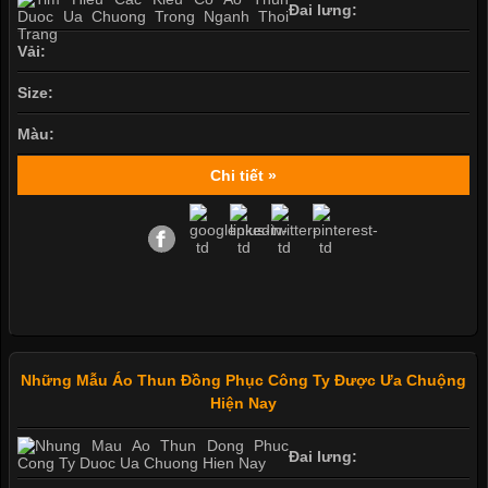
Đai lưng:
Vải:
Size:
Màu:
Chi tiết »
Những Mẫu Áo Thun Đồng Phục Công Ty Được Ưa Chuộng
Hiện Nay
Đai lưng: