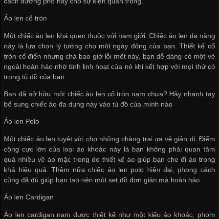
cách đường phố hay cho sự kiện quan trọng.
Áo len cổ tròn
Một chiếc áo len khá quen thuộc với nam giới. Chiếc áo len đa năng
này là lựa chọn lý tưởng cho một ngày đông của bạn. Thiết kế cổ
tròn cổ điển nhưng chả bao giờ lỗi mốt này, bạn dễ dàng có một vẻ
ngoài hoàn hảo nhờ tính linh hoạt của nó khi kết hợp với mọi thứ có
trong tủ đồ của bạn.
Bạn đã sở hữu một chiếc áo len cổ tròn nam chưa? Hãy nhanh tay
bổ sung chiếc áo đa dụng này vào tủ đồ của mình nào
Áo len Polo
Một chiếc áo len tuyệt vời cho những chàng trai ưa vẻ giản dị. Điểm
cộng cực lớn của loại áo khoác này là bạn không phải quan tâm
quá nhiều về áo mặc trong do thiết kế áo giúp bạn che đi áo trong
khá hiệu quả. Thêm nữa chiếc áo len polo hiện đại, phong cách
cũng đã đủ giúp bạn tạo nên một set đồ đơn giản mà hoàn hảo
Áo len Cardigan
Áo len cardigan nam được thiết kế như một kiểu áo khoác, phom