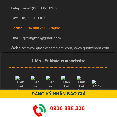
hình ảnh sắc nét và bền màu. Đặc biệt, kỹ thuật này được ứng
Telephone:
(08).3961.0962
dụng rộng rãi trong sản xuất áo thun, đồ thể thao
Fax:
(08).3961.0962
Hotine
0906 888 300
A Nghĩa
Email:
qltrungmai@gmail.com
Website:
www.quanlotnamgiare.com, www.quanxinam.com
Liên kết khác của website
ĐĂNG KÝ NHẬN BÁO GIÁ
0906 888 300
Copyright ©
2026 bởi Mr Hiệp 0976.137.019