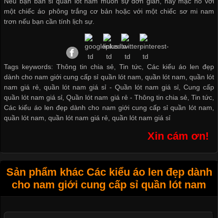
Nếu bạn
bán sỉ quần lót nam
muốn sự đơn giản, hãy mặc nó với
một chiếc áo phông trắng cơ bản hoặc với một chiếc sơ mi nam
trơn nếu bạn cần tính lịch sự.
Tags keywords: Thông tin chia sẻ, Tin tức, Các kiểu áo len đẹp
dành cho nam giới cung cấp sỉ quần lót nam, quần lót nam, quần lót
nam giá rẻ, quần lót nam giá sỉ -
Quần lót nam giá sỉ
,
Cung cấp
quần lót nam giá sỉ
,
Quần lót nam giá rẻ
-
Thông tin chia sẻ
,
Tin tức
,
Các kiểu áo len đẹp dành cho nam giới cung cấp sỉ quần lót nam
,
quần lót nam
,
quần lót nam giá rẻ
,
quần lót nam giá sỉ
Xin cám ơn!
Sản phẩm khác Các kiểu áo len đẹp dành
cho nam giới cung cấp sỉ quần lót nam