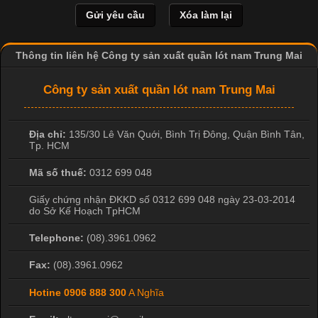
hình ảnh sắc nét và bền màu. Đặc biệt, kỹ thuật này được ứng
dụng rộng rãi trong sản xuất áo thun, đồ thể thao
Thông tin liên hệ Công ty sản xuất quần lót nam Trung Mai
Công ty sản xuất quần lót nam Trung Mai
Địa chỉ:
135/30 Lê Văn Quới, Bình Trị Đông
,
Quận Bình Tân
,
Tp. HCM
Mã số thuế:
0312 699 048
Giấy chứng nhận ĐKKD số 0312 699 048 ngày 23-03-2014
do Sở Kế Hoạch TpHCM
Telephone:
(08).3961.0962
Fax:
(08).3961.0962
Hotine
0906 888 300
A Nghĩa