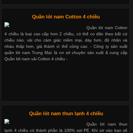
Chất Liệu Bamboo Xu Hướng Mới Trong Ngành Thời Trang
Quần lót nam Cotton 4 chiều
Quần lót nam Cotton
Cập nhật 2026-05-21 14:59:25
4 chiều là loại cao cấp hơn 2 chiều, có thể co dãn theo bất cứ
Trong những năm gần đây, vải Bamboo đang trở thành một
chiều nào, vải cho cảm giác mềm mại, dày hơn, độ nhăn và
trong những chất liệu được yêu thích trong ngành thời trang
nhàu thấp hơn, giá thành vì thế cũng cao. - Công ty sản xuất
nhờ đặc tính mềm mại, thoáng khí và thân thiện với môi trường.
quần lót nam Trung Mai: là cơ sở chuyên sản xuất & cung cấp
Không chỉ được ứng dụng trong quần áo thường ngày, loại vải
Quần lót nam vải Cotton 4 chiều -
này còn xuất hiện nhiều trong các sản phẩm đồ lót
Những Loại Vải Thun Thông Dụng Và Đặc Điểm Nổi Bật
Cập nhật 2026-05-20 14:58:56
Quần lót nam thun lạnh 4 chiều
Vải thun là một trong những chất liệu được sử dụng rộng rãi
Quần lót nam thun
nhất trong ngành thời trang nhờ đặc tính co giãn, mềm mại và
lạnh 4 chiều có thành phần là 100% sợi PE. Khi sờ vào bạn sẽ