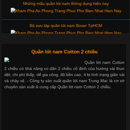
Những mẩu quần lót nam thông dụng hiện nay
Trong môi trường kinh doanh hiện đại, việc xây dựng hình ảnh
chuyên nghiệp đóng vai trò quan trọng đối với sự phát triển của
doanh nghiệp. Một trong những giải pháp hiệu quả được nhiều
Bộ sưu tập quần lót nam Boxer TpHCM
đơn vị lựa chọn hiện nay là sử dụng áo thun đồng phục công ty.
Không chỉ giúp tạo sự đồng bộ, áo thun
Quần lót nam boxer thun lạnh
Quần lót nam Cotton 2 chiều
Quần lót nam Cotton
Chất Liệu Lycra Có Gì Đặc Biệt Trong Ngành Thời Trang?
2 chiều có khả năng co dãn 2 chiều cố định của hướng vải thun
Nguyên bộ quần lót nam Boxer thun lạnh giá rẻ
dệt, chi phí thấp, dể gia công, độ bền cao, ít bị tình trạng giãn vải
Cập nhật 2026-05-27 17:03:46
và chảy xệ. - Công ty sản xuất quần lót nam Trung Mai: là cơ sở
chuyên sản xuất & cung cấp Quần lót nam Cotton 2 chiều.
Vải Lycra Là Gì? Chất Liệu Co Giãn Được Ưa Chuộng Trong
Dễ chịu hơn với quần lót nam giá rẻ vải Cotton 4 chiều
Ngành May Mặc Trong ngành thời trang hiện đại, các loại vải có
khả năng co giãn tốt ngày càng được ưa chuộng nhằm mang lại
cảm giác thoải mái cho người mặc. Trong đó, vải Lycra là một
trong những chất liệu nổi bật nhờ độ đàn hồi cao,