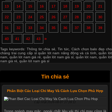
13
14
15
16
17
18
19
20
21
22
23
24
25
26
27
28
29
30
31
32
33
34
35
36
37
38
39
»
40
41
42
43
Tags keywords:
Thông tin chia sẻ
,
Tin tức
,
Cách chọn balo đẹp cho
chàng trai cung cấp sỉ quần lót nam năng động và cá tính
,
quần lót
nam
,
quần lót nam giá rẻ
,
quần lót nam giá sỉ
,
quần lót nam
,
quần lót
nam giá rẻ
,
quần lót nam giá sỉ
Tin chia sẻ
Phân Biệt Các Loại Chỉ May Và Cách Lựa Chọn Phù Hợp
Cập nhật 2026-08-07 17:28:11
Trong ngành may mặc, ngoài chất liệu vải thì chỉ may cũng là