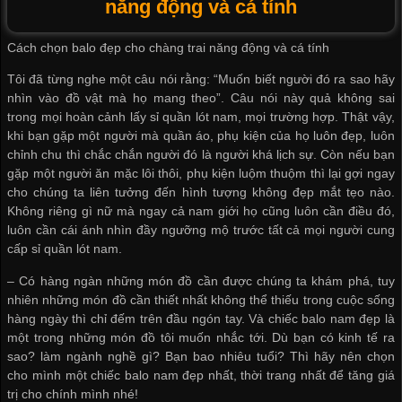
năng động và cá tính
Cách chọn balo đẹp cho chàng trai năng động và cá tính
Tôi đã từng nghe một câu nói rằng: “Muốn biết người đó ra sao hãy
nhìn vào đồ vật mà họ mang theo”. Câu nói này quả không sai
trong mọi hoàn cảnh
lấy sỉ quần lót nam
, mọi trường hợp. Thật vậy,
khi bạn gặp một người mà quần áo, phụ kiện của họ luôn đẹp, luôn
chỉnh chu thì chắc chắn người đó là người khá lịch sự. Còn nếu bạn
gặp một người ăn mặc lôi thôi, phụ kiện luộm thuộm thì lại gợi ngay
cho chúng ta liên tưởng đến hình tượng không đẹp mắt tẹo nào.
Không riêng gì nữ mà ngay cả nam giới họ cũng luôn cần điều đó,
luôn cần cái ánh nhìn đầy ngưỡng mộ trước tất cả mọi người
cung
cấp sỉ quần lót nam
.
– Có hàng ngàn những món đồ cần được chúng ta khám phá, tuy
nhiên những món đồ cần thiết nhất không thể thiếu trong cuộc sống
hàng ngày thì chỉ đếm trên đầu ngón tay. Và chiếc balo nam đẹp là
một trong những món đồ tôi muốn nhắc tới. Dù bạn có kinh tế ra
sao? làm ngành nghề gì? Bạn bao nhiêu tuổi? Thì hãy nên chọn
cho mình một chiếc balo nam đẹp nhất, thời trang nhất để tăng giá
trị cho chính mình nhé!