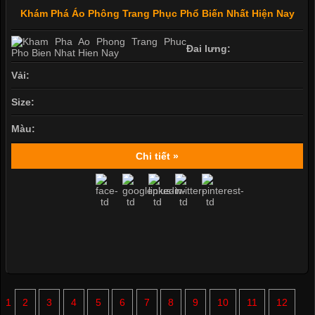
Khám Phá Áo Phông Trang Phục Phổ Biến Nhất Hiện Nay
Đai lưng:
Vải:
Size:
Màu:
Chi tiết »
1
2
3
4
5
6
7
8
9
10
11
12