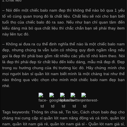
2.Chất liệu
– Nói đến một chiếc balo nam đẹp thì không thể nào bỏ qua 1 yếu
tố vô cùng quan trọng đó là chất liệu. Chất liệu sẽ nói cho bạn biết
tuổi thọ của chiếc balo đó ra sao. Nếu như bạn chỉ quan tâm đến
kiểu dáng mà bỏ qua chất liệu thì chắc chắn bạn sẽ phải thay item
này liên tục đó.
– Không ai đưa ra cụ thể định nghĩa thế nào là một chiếc balo nam
đẹp, nhưng chúng ta vẫn luôn có những quy định ngầm rằng nếu
gọi là đẹp thì phải bao gồm rất nhiều các yếu tố nhỏ kèm theo. Nói
là đẹp thì phải đẹp từ chất liệu đến kiểu dáng, mẫu mã đẹp đi. Đẹp
trong xu hướng chung của thị trường lúc đó. Hãy chứng mình cho
mọi người
bán sỉ quần lót nam
biết mình là một chàng trai như thế
nào thông qua việc chọn cho mình một chiếc balo nam đẹp bạn
nhé.
Tags keywords: Thông tin chia sẻ, Tin tức, Cách chọn balo đẹp cho
chàng trai cung cấp sỉ quần lót nam năng động và cá tính, quần lót
nam, quần lót nam giá rẻ, quần lót nam giá sỉ -
Quần lót nam giá sỉ
,