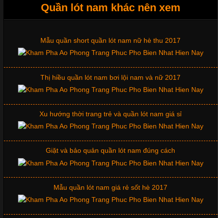
Quần lót nam khác nên xem
Tìm Hiểu Các Kiểu Cổ Áo Thun Được Ưa Chuộng Trong
Ngành Thời Trang
Mẫu quần short quần lót nam nữ hè thu 2017
Cập nhật 2026-06-01 16:20:50
Thị hiều quần lót nam bơi lội nam và nữ 2017
Áo thun là một trong những trang phục phổ biến nhất hiện nay
nhờ tính tiện dụng, dễ phối đồ và phù hợp với nhiều đối tượng.
Bên cạnh chất liệu và kiểu dáng, phần cổ áo cũng là yếu tố
quan trọng tạo nên phong cách riêng cho từng sản phẩm. Mỗi
Xu hướng thời trang trẻ và quần lót nam giá sỉ
loại cổ áo sẽ mang đến một vẻ đẹp khác
Giặt và bảo quản quần lót nam đúng cách
Những Mẫu Áo Thun Đồng Phục Công Ty Được Ưa
Chuộng Hiện Nay
Mẫu quần lót nam giá rẻ sốt hè 2017
Cập nhật 2026-06-01 14:23:34