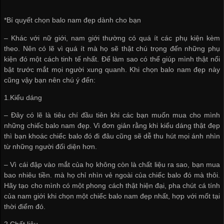
*Bí quyết chọn balo nam đẹp dành cho bạn
– Khác với nữ giới, nam giới thường có quá ít các phụ kiện kèm
theo. Nên có lẽ vì quá ít mà họ sẽ thật chú trọng đến những phụ
kiện đó một cách tinh tế nhất. Để làm sao có thể giúp mình thật nổi
bật trước mắt mọi người xung quanh. Khi chọn balo nam đẹp này
cũng vậy bạn nên chú ý đến:
1.Kiểu dáng
– Đây có lẽ là tiêu chí đầu tiên khi các bạn muốn mua cho mình
những chiếc balo nam đẹp. Vì đơn giản rằng khi kiểu dáng thật đẹp
thì bạn khoác chiếc balo đó đi đâu cũng sẽ dễ thu hút mọi ánh nhìn
từ những người đối diện hơn.
– Vì cái đập vào mắt của họ không còn là chất liệu ra sao, bạn mua
bao nhiêu tiền. mà họ chỉ nhìn vẻ ngoài của chiếc balo đó mà thôi.
Hãy tạo cho mình có một phong cách thật hiện đại, pha chút cá tính
của nam giới khi chọn một chiếc balo nam đẹp nhất, hợp với mốt tại
thời điểm đó.