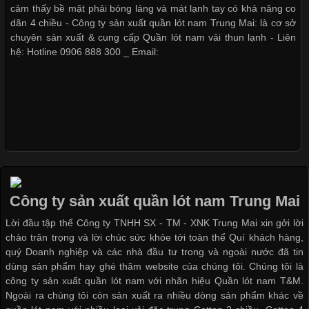
thoải mái khi mặc. Từ áo thun, đồ thể thao cho đến đồ lót nam,
cảm thấy bề mặt phải bóng láng và mát lạnh tay có khả năng co
vải thun luôn đóng vai trò quan trọng trong quá trình sản xuất.
dãn 4 chiều - Công ty sản xuất quần lót nam Trung Mai: là cơ sở
Hiện nay, nhu cầu tìm kiếm quần lót nam giá
chuyên sản xuất & cung cấp Quần lót nam vải thun lạnh - Liên
hệ: Hotline 0906 888 300 _ Email:
Xu Hướng Form Áo Thun Phổ Biến Trong Ngành May Mặc
Cập nhật 2026-05-09 15:58:23
Các Form Áo Thun Phổ Biến Hiện Nay Và Xu Hướng Trong
Ngành May Mặc Áo thun là một trong những trang phục quen
thuộc và được sử dụng phổ biến nhất hiện nay. Không chỉ đa
Công ty sản xuất quần lót nam Trung Mai
dạng về màu sắc hay chất liệu, áo thun còn có nhiều form dáng
Lời đầu tập thể Công ty TNHH SX - TM - XNK Trung Mai xin gởi lời
khác nhau để phù hợp với từng phong cách thời trang và nhu
chào trân trọng và lời chúc sức khỏe tới toàn thể Quí khách hàng,
cầu
quý Doanh nghiệp và các nhà đầu tư trong và ngoài nước đã tin
dùng sản phẩm hay ghé thăm website của chúng tôi. Chúng tôi là
công ty sản xuất quần lót nam với nhãn hiệu Quần lót nam T&M.
Ngoài ra chúng tôi còn sản xuất ra nhiều dòng sản phẩm khác về