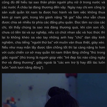
cũng đủ để hiểu tại sao thân phận người phụ nữ ở trong nước và
các nước Á châu lại đáng thương đến vậy. Ngày nay chị em
công ty
sản xuất quần lót nam
ta được học hành và làm việc không thua
kém gì nam giới, trong khi gánh nặng "tề gia" hầu như vẫn chưa
được chia sẻ nhiều từ phía các đấng phu quân. Đọc tâm sự của các
chị, tôi thấy chúng ta sao mà đáng thương quá, khi còn son rỗi,
chưa có tiền tài và sự nghiệp, nếu có chút nhan sắc và học thức thì
lại lo không khéo sa vào tay những anh hay "chú" dạn dày kinh
nghiệm, chịu tiếng "người thứ ba" với muôn vàn thua thiệt, giày xéo.
Nếu như may mắn lấy được tấm chồng tốt thì lại càng nặng lo hơn
với cuộc chiến
cơ sở may quần lót nam
thầm lặng chống "thù trong
giặc ngoài" (thù trong là người giúp việc "trẻ đẹp lúc nào cũng ngây
thơ và đáng thương", giặc ngoài là "các em trợ lý hay đối tác luôn
luôn "xinh tươi năng động").