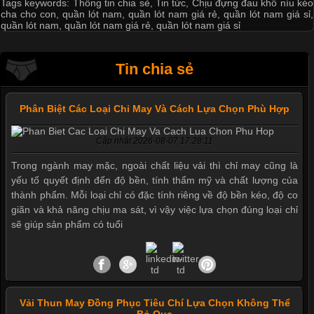
Tags keywords:
Thông tin chia sẻ
,
Tin tức
,
Chịu đựng đau khổ níu kéo
cha cho con
,
quần lót nam
,
quần lót nam giá rẻ
,
quần lót nam giá sỉ
,
quần lót nam
,
quần lót nam giá rẻ
,
quần lót nam giá sỉ
Tin chia sẻ
Phân Biệt Các Loại Chỉ May Và Cách Lựa Chọn Phù Hợp
Cập nhật 2026-08-07 17:28:11
Trong ngành may mặc, ngoài chất liệu vải thì chỉ may cũng là
yếu tố quyết định đến độ bền, tính thẩm mỹ và chất lượng của
thành phẩm. Mỗi loại chỉ có đặc tính riêng về độ bền kéo, độ co
giãn và khả năng chịu ma sát, vì vậy việc lựa chọn đúng loại chỉ
sẽ giúp sản phẩm có tuổi
Vải Thun May Đồng Phục Tiêu Chí Lựa Chọn Không Thể