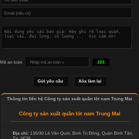
Công Nghệ In Chuyển Nhiệt Trong Ngành Thời Trang Hiện
Đại
Cập nhật 2026-04-21 15:41:03
In Chuyển Nhiệt Là Gì? Công Nghệ In Hiện Đại Trong Ngành
Mã an toàn
283
May Mặc Trong ngành in ấn và thời trang, in chuyển nhiệt đang
là một trong những công nghệ phổ biến nhờ khả năng tạo ra
hình ảnh sắc nét và bền màu. Đặc biệt, kỹ thuật này được ứng
dụng rộng rãi trong sản xuất áo thun, đồ thể thao
Thông tin liên hệ Công ty sản xuất quần lót nam Trung Mai
Công ty sản xuất quần lót nam Trung Mai
Địa chỉ:
135/30 Lê Văn Quới, Bình Trị Đông
,
Quận Bình Tân
,
Tp. HCM