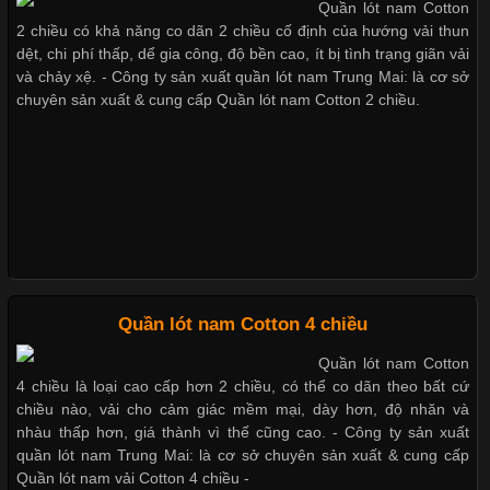
Quần lót nam Cotton
Chất Liệu Lycra Có Gì Đặc Biệt Trong Ngành Thời Trang?
2 chiều có khả năng co dãn 2 chiều cố định của hướng vải thun
Thị hiều quần lót nam bơi lội nam và nữ 2017
dệt, chi phí thấp, dể gia công, độ bền cao, ít bị tình trạng giãn vải
Cập nhật 2026-05-27 17:03:46
và chảy xệ. - Công ty sản xuất quần lót nam Trung Mai: là cơ sở
chuyên sản xuất & cung cấp Quần lót nam Cotton 2 chiều.
Vải Lycra Là Gì? Chất Liệu Co Giãn Được Ưa Chuộng Trong
Xu hướng thời trang trẻ và quần lót nam giá sỉ
Ngành May Mặc Trong ngành thời trang hiện đại, các loại vải có
khả năng co giãn tốt ngày càng được ưa chuộng nhằm mang lại
cảm giác thoải mái cho người mặc. Trong đó, vải Lycra là một
trong những chất liệu nổi bật nhờ độ đàn hồi cao,
Giặt và bảo quản quần lót nam đúng cách
Mẫu quần lót nam giá rẻ sốt hè 2017
Chất Liệu Bamboo Xu Hướng Mới Trong Ngành Thời Trang
Quần lót nam Cotton 4 chiều
Những mẩu quần lót nam thông dụng hiện nay
Quần lót nam Cotton
Cập nhật 2026-05-21 14:59:25
4 chiều là loại cao cấp hơn 2 chiều, có thể co dãn theo bất cứ
Trong những năm gần đây, vải Bamboo đang trở thành một
chiều nào, vải cho cảm giác mềm mại, dày hơn, độ nhăn và
trong những chất liệu được yêu thích trong ngành thời trang
nhàu thấp hơn, giá thành vì thế cũng cao. - Công ty sản xuất
Bộ sưu tập quần lót nam Boxer TpHCM
nhờ đặc tính mềm mại, thoáng khí và thân thiện với môi trường.
quần lót nam Trung Mai: là cơ sở chuyên sản xuất & cung cấp
Không chỉ được ứng dụng trong quần áo thường ngày, loại vải
Quần lót nam vải Cotton 4 chiều -