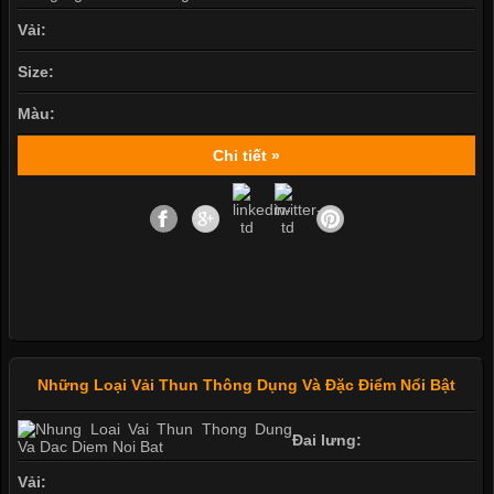
Vải:
Size:
Màu:
Chi tiết »
Những Loại Vải Thun Thông Dụng Và Đặc Điểm Nổi Bật
Đai lưng:
Vải: