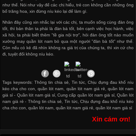
như thế. Nói như vậy để các chị hiểu, trẻ con không cần những ông
bố trăng hoa, xin đừng níu kéo lại để làm gì.
Nhân đây cũng xin nhắc lại với các chị, ta muốn sống cùng đàn ông
tốt, thì bản thân ta phải là đàn bà tốt, bên cạnh việc học hành, việc
xã hội, ta phải biết thêm "tề gia nội trợ", hỏi đàn ông tốt nào muốn
xưởng may quần lót nam
bỏ qua một người "đàn bà tốt" như thế.
Còn nếu có kẻ đã nhìn không ra giá trị của chúng ta, thì xin cứ cho
đi, tuyệt đối không níu kéo.
Tags keywords: Thông tin chia sẻ, Tin tức, Chịu đựng đau khổ níu
kéo cha cho con, quần lót nam, quần lót nam giá rẻ, quần lót nam
giá sỉ -
Quần lót nam giá sỉ
,
Cung cấp quần lót nam giá sỉ
,
Quần lót
nam giá rẻ
-
Thông tin chia sẻ
,
Tin tức
,
Chịu đựng đau khổ níu kéo
cha cho con
,
quần lót nam
,
quần lót nam giá rẻ
,
quần lót nam giá sỉ
Xin cám ơn!