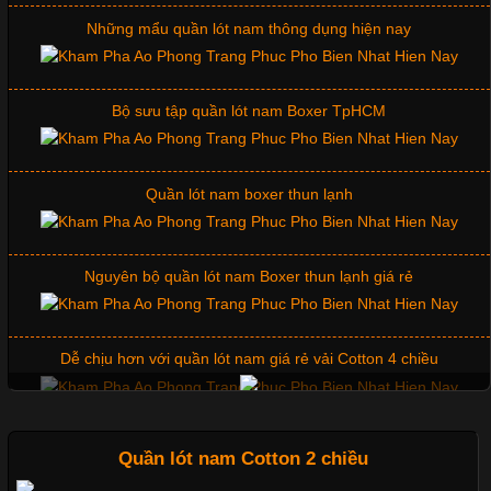
Bên cạnh chất liệu và kiểu dáng, phần cổ áo cũng là yếu tố
quan trọng tạo nên phong cách riêng cho từng sản phẩm. Mỗi
Những mẩu quần lót nam thông dụng hiện nay
loại cổ áo sẽ mang đến một vẻ đẹp khác
Bộ sưu tập quần lót nam Boxer TpHCM
Những Mẫu Áo Thun Đồng Phục Công Ty Được Ưa
Chuộng Hiện Nay
Quần lót nam boxer thun lạnh
Cập nhật 2026-06-01 14:23:34
Nguyên bộ quần lót nam Boxer thun lạnh giá rẻ
Trong môi trường kinh doanh hiện đại, việc xây dựng hình ảnh
chuyên nghiệp đóng vai trò quan trọng đối với sự phát triển của
doanh nghiệp. Một trong những giải pháp hiệu quả được nhiều
Dễ chịu hơn với quần lót nam giá rẻ vải Cotton 4 chiều
đơn vị lựa chọn hiện nay là sử dụng áo thun đồng phục công ty.
Không chỉ giúp tạo sự đồng bộ, áo thun
Mẫu quần short quần lót nam nữ hè thu 2017
Quần lót nam Cotton 2 chiều