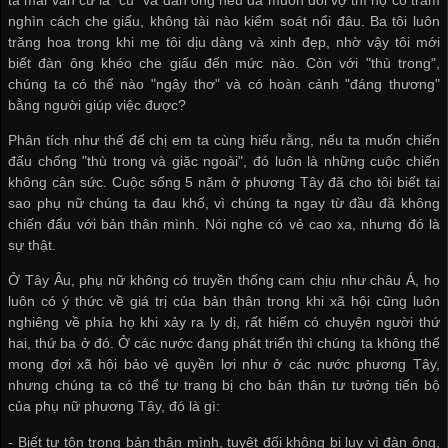
nghìn cách che giấu, không tài nào kiểm soát nổi đâu. Ba tôi luôn
trăng hoa trong khi mẹ tôi dịu dàng và xinh đẹp, nhờ vậy tôi mới
biết đàn ông khéo che giấu đến mức nào. Còn với "thù trong",
chúng ta có thể nào "ngây thơ" và có hoàn cảnh "đáng thương"
bằng người giúp việc được?
Phân tích như thế để chị em ta cùng hiểu rằng, nếu ta muốn chiến
đấu chống "thù trong và giặc ngoài", đó luôn là những cuộc chiến
không cân sức. Cuộc sống 5 năm ở phương Tây đã cho tôi biết tại
sao phụ nữ chúng ta đau khổ, vì chúng ta ngay từ đầu đã không
chiến đấu với bản thân mình. Nói nghe có vẻ cao xa, nhưng đó là
sự thật.
Ở Tây Âu, phụ nữ không có truyền thống cam chịu như châu Á, họ
luôn có ý thức về giá trị của bản thân trong khi xã hội cũng luôn
nghiêng về phía họ khi xảy ra ly dị, rất hiếm có chuyện người thứ
hai, thứ ba ở đó. Ở các nước đang phát triển thì chúng ta không thể
mong đợi xã hội bảo vệ quyền lợi như ở các nước phương Tây,
nhưng chúng ta có thể tự trang bị cho bản thân tư tưởng tiến bộ
của phụ nữ phương Tây, đó là gì:
- Biết tự tôn trọng bản thân mình, tuyệt đối không bi lụy vì đàn ông,