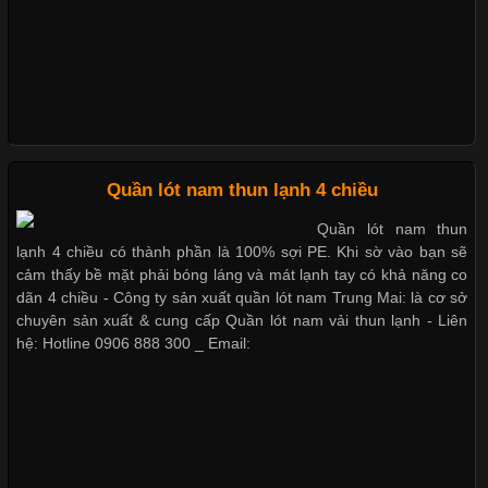
này còn xuất hiện nhiều trong các sản phẩm đồ lót
Quần lót nam boxer thun lạnh
Nguyên bộ quần lót nam Boxer thun lạnh giá rẻ
Những Loại Vải Thun Thông Dụng Và Đặc Điểm Nổi Bật
Cập nhật 2026-05-20 14:58:56
Quần lót nam thun lạnh 4 chiều
Dễ chịu hơn với quần lót nam giá rẻ vải Cotton 4 chiều
Vải thun là một trong những chất liệu được sử dụng rộng rãi
Quần lót nam thun
nhất trong ngành thời trang nhờ đặc tính co giãn, mềm mại và
lạnh 4 chiều có thành phần là 100% sợi PE. Khi sờ vào bạn sẽ
thoải mái khi mặc. Từ áo thun, đồ thể thao cho đến đồ lót nam,
cảm thấy bề mặt phải bóng láng và mát lạnh tay có khả năng co
vải thun luôn đóng vai trò quan trọng trong quá trình sản xuất.
dãn 4 chiều - Công ty sản xuất quần lót nam Trung Mai: là cơ sở
Hiện nay, nhu cầu tìm kiếm quần lót nam giá
chuyên sản xuất & cung cấp Quần lót nam vải thun lạnh - Liên
hệ: Hotline 0906 888 300 _ Email:
Xu Hướng Form Áo Thun Phổ Biến Trong Ngành May Mặc
Cập nhật 2026-05-09 15:58:23