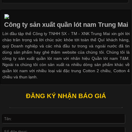
Các Form Áo Thun Phổ Biến Hiện Nay Và Xu Hướng Trong
Ngành May Mặc Áo thun là một trong những trang phục quen
thuộc và được sử dụng phổ biến nhất hiện nay. Không chỉ đa
Công ty sản xuất quần lót nam Trung Mai
dạng về màu sắc hay chất liệu, áo thun còn có nhiều form dáng
Lời đầu tập thể Công ty TNHH SX - TM - XNK Trung Mai xin gởi lời
khác nhau để phù hợp với từng phong cách thời trang và nhu
chào trân trọng và lời chúc sức khỏe tới toàn thể Quí khách hàng,
cầu
quý Doanh nghiệp và các nhà đầu tư trong và ngoài nước đã tin
dùng sản phẩm hay ghé thăm website của chúng tôi. Chúng tôi là
công ty sản xuất quần lót nam với nhãn hiệu Quần lót nam T&M.
Ngoài ra chúng tôi còn sản xuất ra nhiều dòng sản phẩm khác về
quần lót nam với nhiều loại vải đặc trung Cotton 2 chiều, Cotton 4
Khám Phá Áo Phông Trang Phục Phổ Biến Nhất Hiện Nay
chiều và thun lạnh.
Cập nhật 2026-04-24 17:24:50
ĐĂNG KÝ NHẬN BÁO GIÁ
Áo phông là một trong những trang phục phổ biến nhất trong
đời sống hiện đại nhờ sự tiện lợi, thoải mái và dễ phối đồ.
Không chỉ xuất hiện trong thời trang thường ngày, áo phông còn
được ứng dụng rộng rãi trong ngành sản xuất may mặc, đặc
biệt là các sản phẩm từ vải thun. Hiện nay,