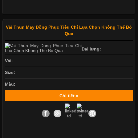
Vải Thun May Đồng Phục Tiêu Chí Lựa Chọn Không Thể Bỏ
Qua
Đai lưng:
Vải:
Size:
Màu:
Chi tiết »