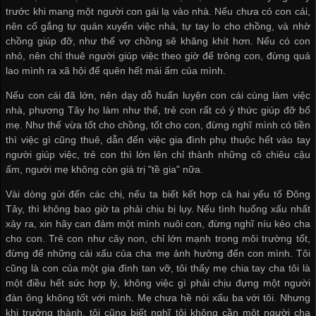
trước khi mang một người con gái lạ vào nhà. Nếu chưa có con cái,
nên cố gắng tự quán xuyến việc nhà, tự tay lo cho chồng, và nhờ
chồng giúp đỡ, như thế vợ chồng sẽ khăng khít hơn. Nếu có con
nhỏ, nên chỉ thuê người giúp việc theo giờ để trông con, đừng quá
lao mình ra xã hội để quên hết mái ấm của mình.
Nếu con cái đã lớn, nên dạy dỗ huấn luyện con cái cùng làm việc
nhà, phương Tây họ làm như thế, trẻ con rất có ý thức giúp đỡ bố
mẹ. Như thế vừa tốt cho chồng, tốt cho con, đừng nghĩ mình có tiền
thì việc gì cũng thuê, dẫn đến việc gia đình phụ thuộc hết vào tay
người giúp việc, trẻ con thì lớn lên chỉ thành những cô chiêu cậu
ấm, người mẹ không còn giá trị "tề gia" nữa.
Vài dòng gửi đến các chị, nếu ta biết kết hợp cả hai yếu tố Đông
Tây, thì không bao giờ ta phải chịu bị lụy. Nếu tình huống xấu nhất
xảy ra, xin hãy can đảm một mình nuôi con, đừng nghĩ níu kéo cha
cho con. Trẻ con như cây non, chỉ lớn mạnh trong môi trường tốt,
đừng để những cái xấu của cha mẹ ảnh hưởng đến con mình. Tôi
cũng là con của một gia đình tan vỡ, tôi thấy mẹ chia tay cha tôi là
một điều hết sức hợp lý, không việc gì phải chịu đựng một người
đàn ông không tốt với mình. Mẹ chưa hề nói xấu ba với tôi. Nhưng
khi trưởng thành, tôi cũng biết nghĩ tôi không cần một người cha