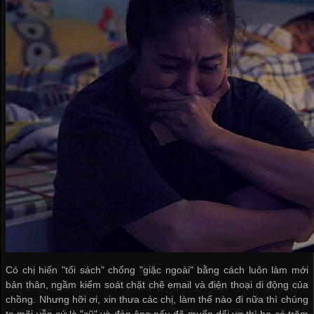
Có chị hiến "tối sách" chống "giặc ngoài" bằng cách luôn làm mới
bản thân, ngầm kiểm soát chặt chẽ email và điện thoại di động của
chồng. Nhưng hỡi ơi, xin thưa các chị, làm thế nào đi nữa thì chúng
ta mãi vẫn cứ là "cũ" và đàn ông nếu đã muốn dối vợ thì họ có trăm