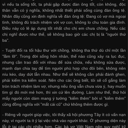
vì nếu ta sống tốt, ta phải gặp được đàn ông tốt, còn không, độc
thân vẫn có ý nghĩa, không nhất thiết phải sống cùng đàn ông tệ.
Nhân đây cũng xin định nghĩa về đàn ông tệ: Đang có vợ mà ngoại
tình, không đủ trách nhiệm với vợ con, không lo chu toàn gia đình.
Điều này có lẽ áp dụng tốt nhất cho chị em chưa chồng. Nếu các
chị nghĩ được như thế, sẽ không bao giờ các chị bị là "người thứ
ba".
- Tuyệt đối ra tối hậu thư với chồng, không tha thứ dù chỉ một lần
"lầm lỡ". Trong đời sống hôn nhân, thế nào cũng xảy ra lục đục,
nhưng cần trao đổi với nhau để sửa chữa, nếu không sửa được,
mạnh dạn chia tay để tìm người phù hợp cho đôi bên, không nên
níu kéo, day dứt lẫn nhau. Như thế sẽ không cần phải đánh ghen,
phải kiểm tra kiểm soát. Nên cho các ông biết, tôi sẽ cố gắng làm
tròn trách nhiệm làm vợ, nhưng nếu ông vẫn chưa vừa ý, hay muốn
tìm gì đó mới mẻ hơn, thì xin cứ lên đường. Làm như thế, thử hỏi
mấy người còn dám mang ý tưởng "kiếm thêm" bởi vì "kiếm thêm"
cũng đồng nghĩa với "mất cái cũ" chứ không thêm được gì.
- Riêng về người giúp việc, tôi thấy xã hội phương Tây ít có vấn nạn
này, vì người ta ít ỷ lại việc nhà vào người khác. Ở phương diện này
lỗi ở tại các chị nhiều hơn. Các bà vợ Việt Nam nên suy nghĩ kỹ