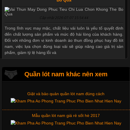
Bỏ Qua
Cập nhật 2026-07-07 15:54:44
Mẫu quần short quần lót nam nữ hè thu 2017
Trong lĩnh vực may mặc, chất liệu vải luôn là yếu tố quyết định
đến chất lượng sản phẩm và mức độ hài lòng của khách hàng.
Đối với những đơn vị kinh doanh áo thun đồng phục hay đồ lót
nam, việc lựa chọn đúng loại vải sẽ giúp nâng cao giá trị sản
Thị hiều quần lót nam bơi lội nam và nữ 2017
phẩm, giảm tỷ lệ hàng lỗi và
Xu hướng thời trang trẻ và quần lót nam giá sỉ
Quần lót nam khác nên xem
Tìm Hiểu Các Kiểu Cổ Áo Thun Được Ưa Chuộng Trong
Ngành Thời Trang
Giặt và bảo quản quần lót nam đúng cách
Cập nhật 2026-06-01 16:20:50
Mẫu quần lót nam giá rẻ sốt hè 2017
Áo thun là một trong những trang phục phổ biến nhất hiện nay
nhờ tính tiện dụng, dễ phối đồ và phù hợp với nhiều đối tượng.