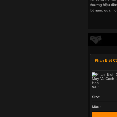
thương hiệu đồ
lót nam
,
quần ló
Phân Biệt C
Vải:
Size:
Màu: