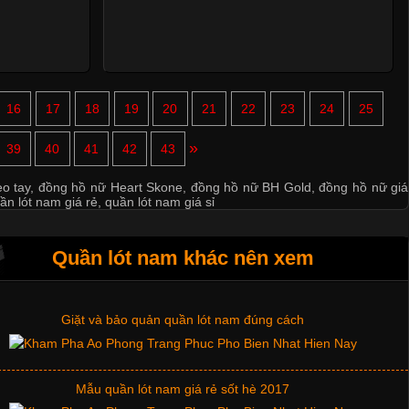
16
17
18
19
20
21
22
23
24
25
Mẫu quần short quần lót nam nữ hè thu 2017
»
39
40
41
42
43
Thị hiều quần lót nam bơi lội nam và nữ 2017
o tay
,
đồng hồ nữ Heart Skone
,
đồng hồ nữ BH Gold
,
đồng hồ nữ giá
ần lót nam giá rẻ
,
quần lót nam giá sỉ
Xu hướng thời trang trẻ và quần lót nam giá sỉ
Quần lót nam khác nên xem
Giặt và bảo quản quần lót nam đúng cách
Mẫu quần lót nam giá rẻ sốt hè 2017