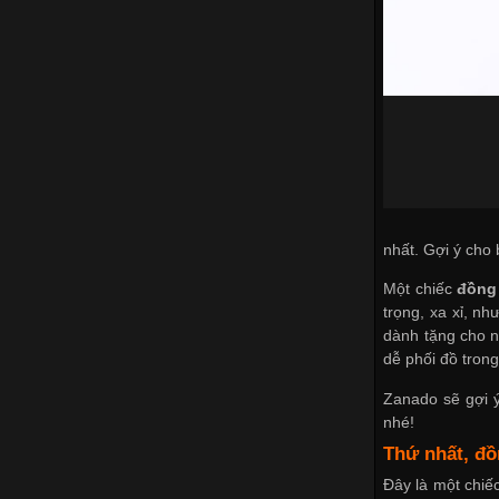
nhất. Gợi ý cho
Một chiếc
đồng
trọng, xa xỉ, n
dành tặng cho 
dễ phối đồ tron
Zanado sẽ gợi 
nhé!
Thứ nhất,
đồ
Đây là một chiế