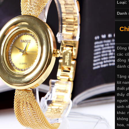
Loại:
Danh 
Chi
Đồng h
các c
đồng 
dành 
Tặng 
lót na
thiết 
thấy 
người 
sinh n
khác 
không 
hoa, n