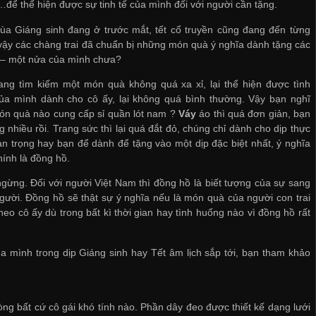
…để thể hiện được sự tinh tế của mình đối với người cần tặng.
ùa Giáng sinh đang ở trước mắt, tết cổ truyền cũng đang đến từng
vậy các chàng trai đã chuẩn bị những món quà ý nghĩa dành tặng các
 – một nửa của mình chưa?
ang tìm kiếm một món quà không quá xa xỉ, lại thể hiện được tình
ủa mình dành cho cô ấy, lại không quá bình thường. Vậy bạn nghĩ
ón quà nào
cung cấp sỉ quần lót nam
?
Váy
áo thì quá đơn giản, bạn
g nhiều rồi. Trang sức thì lại quá đắt đỏ, chúng chỉ dành cho dịp thực
n trọng hay bạn để dành để tặng vào một dịp đặc biệt nhất, ý nghĩa
ính là đồng hồ.
gừng. Đối với người Việt Nam thì đồng hồ là biết tượng của sự sang
người. Đồng hồ sẽ thật sự ý nghĩa nếu là món quà của người con trai
heo cô ấy dù trong bất kì thời gian hay tình huống nào vì đồng hồ rất
 mình trong dịp Giáng sinh hay Tết âm lịch sắp tới, bạn tham khảo
òng bất cứ cô gái khó tính nào.
Phần dây đeo được thiết kế dạng lưới