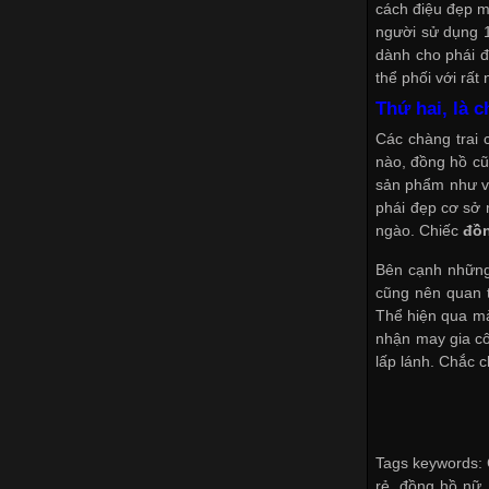
cách điệu đẹp m
người sử dụng 1
dành cho phái 
thể phối với rất
Thứ hai, là 
Các chàng trai 
nào, đồng hồ cũ
sản phẩm như vậy
phái đẹp
cơ sở 
ngào. Chiếc
đồ
Bên cạnh những 
cũng nên quan 
Thể hiện qua mà
nhận may gia c
lấp lánh. Chắc 
Tags keywords: 
rẻ, đồng hồ nữ,