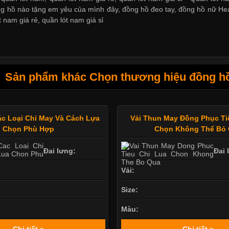
ng hồ nào tặng em yêu của mình đây
,
đồng hồ đeo tay
,
đồng hồ nữ He
t nam giá rẻ
,
quần lót nam giá sỉ
Sản phẩm khác Chọn thương hiệu đồng hồ
ác Loại Chỉ May Và Cách Lựa
Vải Thun May Đồng Phục Ti
Chọn Phù Hợp
Chọn Không Thể Bỏ
Đai lưng:
Đai 
Vải:
Size:
Màu:
Chi tiết »
Chi tiết »