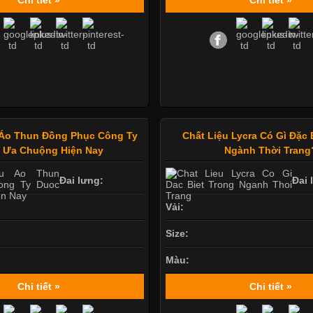
Áo Thun Đồng Phục Công Ty
Chất Liệu Lycra Có Gì Đặc 
 Ưa Chuộng Hiện Nay
Ngành Thời Trang
Đai lưng:
Đai 
Vải:
Size:
Màu:
Chi tiết »
Chi tiết »