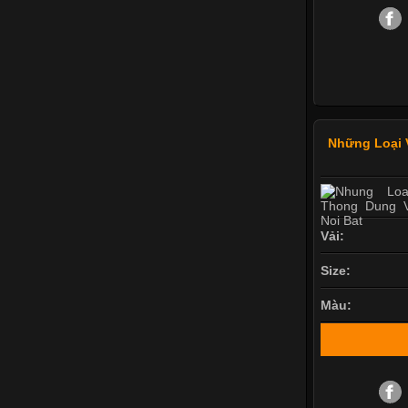
Những Loại 
Vải:
Size:
Màu: