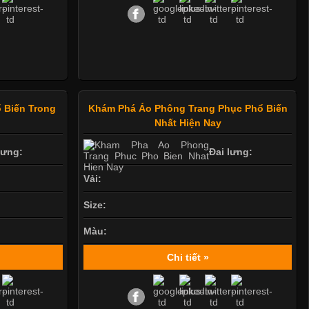
 Biến Trong
Khám Phá Áo Phông Trang Phục Phổ Biến
Nhất Hiện Nay
lưng:
Đai lưng:
Vải:
Size:
Màu:
Chi tiết »