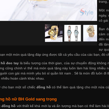
trang,
Một m
ngày, 
cô gái
Bạn đ
cảm c
đến m
đã tặn
sự qua
 bạn một món quà tặng đáp ứng được tất cả yêu cầu của các bạn, đó ch
 hồ đeo tay
là biểu tượng của thời gian, của sự chuyển động không n
hưng cũng chính vì thế mà món quà tặng này luôn làm hài lòng nhiều 
người con gái mà mình yêu
bỏ sỉ quần lót nam
. Sẽ là món đồ luôn đi t
g nhiều hoàn cảnh khác nhau.
ý cho bạn một số chiếc
đồng hồ
có thể làm quà tặng cho một nửa của
ng hồ nữ BH Gold sang trọng
c
đồng hồ
với thiết kế khá mới lạ và ấn tượng mà bạn có thể làm hài l