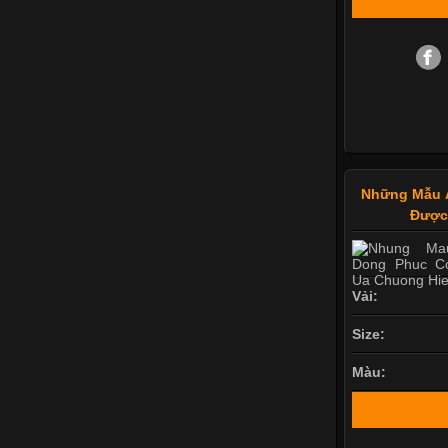
Những Mẫu 
Được
Vải:
Size:
Màu: