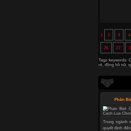
1
2
3
4
26
27
2
Tags keywords:
C
rẻ
,
đồng hồ nữ
,
q
Phân Bi
Trong ngành m
quyết định đến