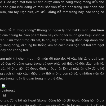
eo. Giao diện mặt tròn nữ tính được đính đá sang trọng mang đến cho
àn hảo giữa kiểu dáng và màu sắc tinh tế tạo nên trang sức hoàn hảo
a, rửa tay. Đặc biệt, với kiểu
đồng hồ
thời trang này, các nàng có
u dáng dễ thương không? Không có ngoại lệ cho bất kì món
phụ kiện
ng của chúng ta. Sản phẩm hôm nay chúng tôi muốn giới thiệu cũng là
ảo, tỉ mỉ trong từng chi tiết, là phụ kiện thời trang đẳng cấp dành cho
 sáng bóng, đi cùng hệ thống kim số cách điệu họa tiết trái tim ngọt
đấy các chàng trai.
ọng mỗi khi chọn mua một món đồ nào đó. Vì vậy, khi tặng quà bạn
ẻ đẹp vô cùng sang trọng và quý phái với thiết kế độc đáo, tinh tế.
i bật. Những viên đá được đính chắc chắn lên cả mặt lẫn dây đồng hồ
ng vạch chỉ giờ cách điệu thay thế những con số bằng những viên đá
uà trong ngày lễ quan trọng như thế đâu.
o tay, đồng hồ nữ Heart Skone, đồng hồ nữ BH Gold, đồng hồ nữ giá
m giá sỉ
,
Cung cấp quần lót nam giá sỉ
,
Quần lót nam giá rẻ
-
Chọn