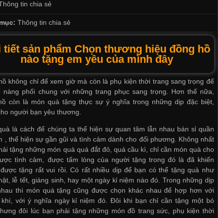
Thông tin chia sẻ
mục:
Thông tin chia sẻ
 tiết sản phẩm Chọn thương hiệu đồng hồ
nào tặng em yêu của mình đây
ồ không chỉ để xem giờ mà còn là phụ kiện thời trang sang trọng để
ô nàng phối chung với những trang phục sang trọng. Hơn thế nữa,
hồ còn là món quà tặng thực sự ý nghĩa trong những dịp đặc biệt,
cho người bạn yêu thương.
quà là cách để chúng ta thể hiện sự quan tâm lẫn nhau
bán sỉ quần
m
, thể hiện sự gần gũi và tình cảm dành cho đối phương. Không nhất
phải tặng những món quà quá đắt đỏ, quá cầu kì, chỉ cần món quà cho
được tình cảm, được tấm lòng của người tặng trong đó là đã khiến
được tặng rất vui rồi. Có rất nhiều dịp để bạn có thể tặng quà như
hật, lễ tết, giáng sinh, hay một ngày kỉ niệm nào đó. Trong những dịp
nhau thì món quà tặng cũng được chọn khác nhau để hợp hơn với
khí, với ý nghĩa ngày kỉ niệm đó. Đôi khi bạn chỉ cần tặng một bó
hưng đôi lúc bạn phải tặng những món đồ trang sức, phụ kiện thời