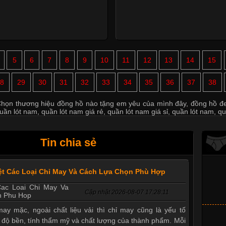
5
6
7
8
9
10
11
12
13
14
15
8
29
30
31
32
33
34
35
36
37
38
họn thương hiệu đồng hồ nào tặng em yêu của mình đây
,
đồng hồ đe
uần lót nam
,
quần lót nam giá rẻ
,
quần lót nam giá sỉ
,
quần lót nam
,
qu
Tin chia sẻ
ệt Các Loại Chỉ May Và Cách Lựa Chọn Phù Hợp
Cập nhật 2026-08-07 17:28:11
ay mặc, ngoài chất liệu vải thì chỉ may cũng là yếu tố
 độ bền, tính thẩm mỹ và chất lượng của thành phẩm. Mỗi