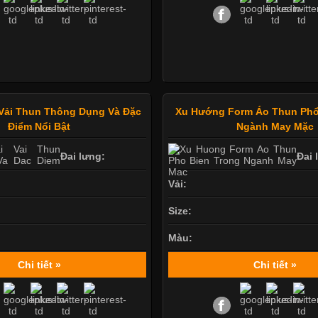
Vải Thun Thông Dụng Và Đặc
Xu Hướng Form Áo Thun Phổ
Điểm Nổi Bật
Ngành May Mặc
Đai lưng:
Đai 
Vải:
Size:
Màu:
Chi tiết »
Chi tiết »