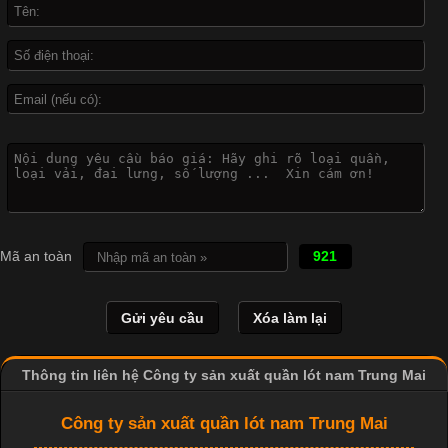
được ứng dụng rộng rãi trong ngành sản xuất may mặc, đặc
biệt là các sản phẩm từ vải thun. Hiện nay,
Công Nghệ In Chuyển Nhiệt Trong Ngành Thời Trang Hiện
Đại
Cập nhật 2026-04-21 15:41:03
In Chuyển Nhiệt Là Gì? Công Nghệ In Hiện Đại Trong Ngành
Mã an toàn
921
May Mặc Trong ngành in ấn và thời trang, in chuyển nhiệt đang
là một trong những công nghệ phổ biến nhờ khả năng tạo ra
hình ảnh sắc nét và bền màu. Đặc biệt, kỹ thuật này được ứng
dụng rộng rãi trong sản xuất áo thun, đồ thể thao
Thông tin liên hệ Công ty sản xuất quần lót nam Trung Mai
Công ty sản xuất quần lót nam Trung Mai