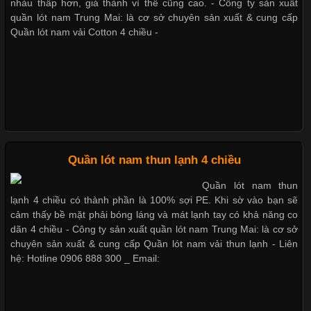
trong những chất liệu được yêu thích trong ngành thời trang
nhàu thấp hơn, giá thành vì thế cũng cao. - Công ty sản xuất
Bộ sưu tập quần lót nam Boxer TpHCM
nhờ đặc tính mềm mại, thoáng khí và thân thiện với môi trường.
quần lót nam Trung Mai: là cơ sở chuyên sản xuất & cung cấp
Không chỉ được ứng dụng trong quần áo thường ngày, loại vải
Quần lót nam vải Cotton 4 chiều -
này còn xuất hiện nhiều trong các sản phẩm đồ lót
Quần lót nam boxer thun lạnh
Nguyên bộ quần lót nam Boxer thun lạnh giá rẻ
Những Loại Vải Thun Thông Dụng Và Đặc Điểm Nổi Bật
Cập nhật 2026-05-20 14:58:56
Quần lót nam thun lạnh 4 chiều
Dễ chịu hơn với quần lót nam giá rẻ vải Cotton 4 chiều
Vải thun là một trong những chất liệu được sử dụng rộng rãi
Quần lót nam thun
nhất trong ngành thời trang nhờ đặc tính co giãn, mềm mại và
lạnh 4 chiều có thành phần là 100% sợi PE. Khi sờ vào bạn sẽ
thoải mái khi mặc. Từ áo thun, đồ thể thao cho đến đồ lót nam,
cảm thấy bề mặt phải bóng láng và mát lạnh tay có khả năng co
vải thun luôn đóng vai trò quan trọng trong quá trình sản xuất.
dãn 4 chiều - Công ty sản xuất quần lót nam Trung Mai: là cơ sở
Hiện nay, nhu cầu tìm kiếm quần lót nam giá
chuyên sản xuất & cung cấp Quần lót nam vải thun lạnh - Liên
hệ: Hotline 0906 888 300 _ Email: