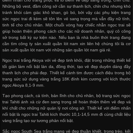
Những bộ vest, đầm công sở cần sự thanh lịch, chỉn chu nhưng khó
tránh khỏi cảm giác khô khan, gò bó, bởi vậy các phụ kiện trang
sức ngọc trai đi kèm sẽ tôn lên vẻ sang trọng mà vẫn đầy nữ tính,
tinh tế cho chủ nhân. Một chuỗi vòng hay chiếc nhẫn ngọc trai sẽ
giúp hoàn thiện phong cách cho các nữ doanh nhân, quý cô công
sở trong bất kỳ sự kiện nào. Nếu bạn là nhà buôn thới trang đang
cần tìm
công ty sản xuất quần lót nam
xin liên hệ chúng tôi là
cơ
sản xuất quần lót nam
với những sản
quần lót nam giá rẻ
.
Ngọc trai trắng Akoya với vẻ đẹp tinh khôi, đặt trong những thiết kế
tối giản làm nổi bật làn da, đồng thời, tạo vẻ đẹp duyên dáng đầy
thanh lịch cho phái đẹp. Thiết kế cánh tim được cách điệu trong bộ
trang sức sử dụng vàng trắng 18K đính kim cương với kích thước
ngọc Akoya 8,1-9 mm.
Tạo phong cách, cá tính, bản lĩnh cho chủ nhân, bộ trang sức ngọc
trai Tahiti ánh xà cừ đen sang trọng sẽ hoàn thiện thêm vẻ đẹp và
khí chất cho những nữ quản lý nơi công sở. Thiết kế với điểm nhấn
nổi bật là ngọc trai Tahiti kích thước 10,1-14,5 mm đi cùng chất liệu
vàng trắng tạo sự tương phản nổi bật.
Sắc ngọc South Sea trắng mang vẻ đẹp thuần khiết, trong trẻo, kết