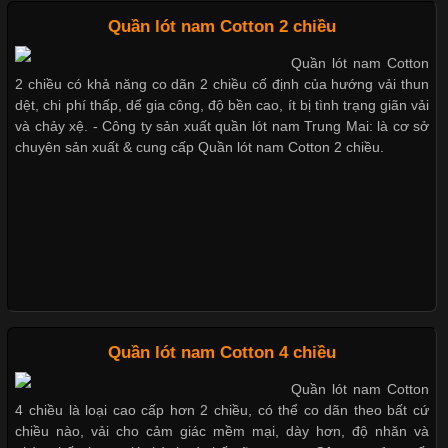
Mẫu quần short quần lót nam nữ hè thu 2017
Quần lót nam Cotton 2 chiều
Quần lót nam Cotton
Chất Liệu Lycra Có Gì Đặc Biệt Trong Ngành Thời Trang?
2 chiều có khả năng co dãn 2 chiều cố định của hướng vải thun
Thị hiều quần lót nam bơi lội nam và nữ 2017
dệt, chi phí thấp, dể gia công, độ bền cao, ít bị tình trạng giãn vải
Cập nhật 2026-05-27 17:03:46
và chảy xệ. - Công ty sản xuất quần lót nam Trung Mai: là cơ sở
chuyên sản xuất & cung cấp Quần lót nam Cotton 2 chiều.
Vải Lycra Là Gì? Chất Liệu Co Giãn Được Ưa Chuộng Trong
Xu hướng thời trang trẻ và quần lót nam giá sỉ
Ngành May Mặc Trong ngành thời trang hiện đại, các loại vải có
khả năng co giãn tốt ngày càng được ưa chuộng nhằm mang lại
cảm giác thoải mái cho người mặc. Trong đó, vải Lycra là một
trong những chất liệu nổi bật nhờ độ đàn hồi cao,
Giặt và bảo quản quần lót nam đúng cách
Mẫu quần lót nam giá rẻ sốt hè 2017
Chất Liệu Bamboo Xu Hướng Mới Trong Ngành Thời Trang
Quần lót nam Cotton 4 chiều
Những mẩu quần lót nam thông dụng hiện nay
Quần lót nam Cotton
Cập nhật 2026-05-21 14:59:25
4 chiều là loại cao cấp hơn 2 chiều, có thể co dãn theo bất cứ
Trong những năm gần đây, vải Bamboo đang trở thành một
chiều nào, vải cho cảm giác mềm mại, dày hơn, độ nhăn và