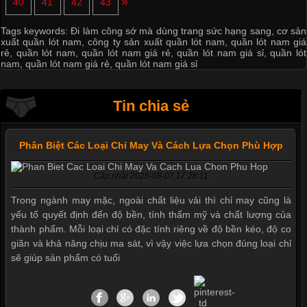
»
40
41
42
43
Tags keywords:
Đi làm công sớ mà dùng trang sức hạng sang
,
cơ sản
xuất quần lót nam
,
công ty sản xuất quần lót nam
,
quần lót nam giá
rẻ
,
quần lót nam
,
quần lót nam giá rẻ
,
quần lót nam giá sỉ
,
quần lót
nam
,
quần lót nam giá rẻ
,
quần lót nam giá sỉ
Tin chia sẻ
Phân Biệt Các Loại Chỉ May Và Cách Lựa Chọn Phù Hợp
Cập nhật 2026-08-07 17:28:11
Trong ngành may mặc, ngoài chất liệu vải thì chỉ may cũng là
yếu tố quyết định đến độ bền, tính thẩm mỹ và chất lượng của
thành phẩm. Mỗi loại chỉ có đặc tính riêng về độ bền kéo, độ co
giãn và khả năng chịu ma sát, vì vậy việc lựa chọn đúng loại chỉ
sẽ giúp sản phẩm có tuổi