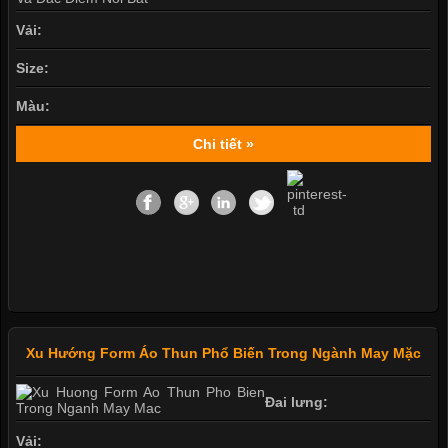
Vải:
Size:
Màu:
Chi tiết »
Xu Hướng Form Áo Thun Phổ Biến Trong Ngành May Mặc
Đai lưng:
Vải: