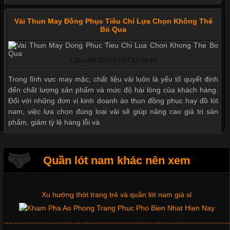
Vải Thun May Đồng Phục Tiêu Chí Lựa Chọn Không Thể
Bỏ Qua
Cập nhật 2026-07-07 15:54:44
Mẫu quần short quần lót nam nữ hè thu 2017
Trong lĩnh vực may mặc, chất liệu vải luôn là yếu tố quyết định
đến chất lượng sản phẩm và mức độ hài lòng của khách hàng.
Đối với những đơn vị kinh doanh áo thun đồng phục hay đồ lót
nam, việc lựa chọn đúng loại vải sẽ giúp nâng cao giá trị sản
Thị hiều quần lót nam bơi lội nam và nữ 2017
phẩm, giảm tỷ lệ hàng lỗi và
Xu hướng thời trang trẻ và quần lót nam giá sỉ
Quần lót nam khác nên xem
Tìm Hiểu Các Kiểu Cổ Áo Thun Được Ưa Chuộng Trong
Ngành Thời Trang
Giặt và bảo quản quần lót nam đúng cách
Cập nhật 2026-06-01 16:20:50