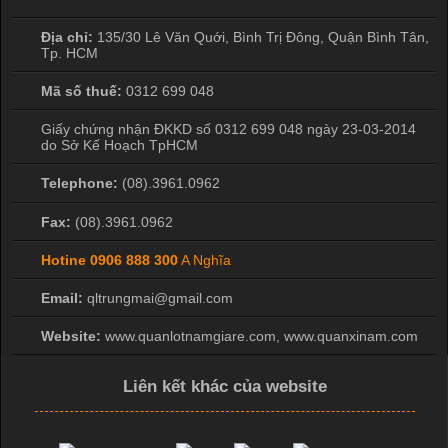
Địa chỉ:
135/30 Lê Văn Quới, Bình Trị Đông
,
Quận Bình Tân
,
Tp. HCM
Mã số thuế:
0312 699 048
Giấy chứng nhận ĐKKD số 0312 699 048 ngày 23-03-2014
do Sở Kế Hoạch TpHCM
Telephone:
(08).3961.0962
Fax:
(08).3961.0962
Hotine
0906 888 300
A Nghĩa
Email:
qltrungmai@gmail.com
Website:
www.quanlotnamgiare.com, www.quanxinam.com
Liên kết khác của website