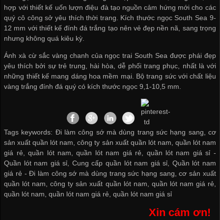
hợp với thiết kế uốn lượn điệu đà tạo nguồn cảm hứng mới cho các
quý cô công sở yêu thích thời trang. Kích thước ngọc South Sea 9-
12 mm với thiết kế đính đá trắng tạo nên vẻ đẹp nền nã, sang trọng
nhưng không quá kiêu kỳ.
Ánh xà cừ sắc vàng chanh của ngọc trai South Sea được phái đẹp
yêu thích bởi sự trẻ trung, hài hòa, dễ phối trang phục, nhất là với
những thiết kế mang dáng hoa mềm mại. Bộ trang sức với chất liệu
vàng trắng đính đá quý có kích thước ngọc 9,1-10,5 mm.
Tags keywords: Đi làm công sớ mà dùng trang sức hạng sang, cơ
sản xuất quần lót nam, công ty sản xuất quần lót nam, quần lót nam
giá rẻ, quần lót nam, quần lót nam giá rẻ, quần lót nam giá sỉ -
Quần lót nam giá sỉ
,
Cung cấp quần lót nam giá sỉ
,
Quần lót nam
giá rẻ
-
Đi làm công sớ mà dùng trang sức hạng sang
,
cơ sản xuất
quần lót nam
,
công ty sản xuất quần lót nam
,
quần lót nam giá rẻ
,
quần lót nam
,
quần lót nam giá rẻ
,
quần lót nam giá sỉ
Xin cám ơn!