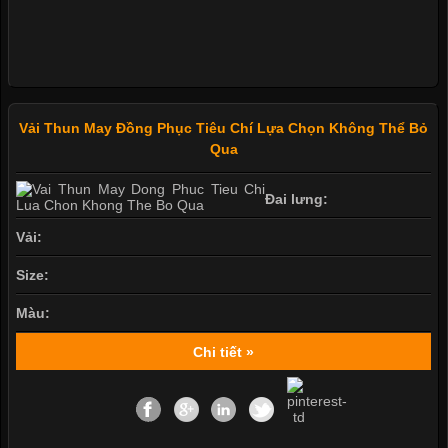
Vải Thun May Đồng Phục Tiêu Chí Lựa Chọn Không Thể Bỏ
Qua
Đai lưng:
Vải:
Size:
Màu:
Chi tiết »