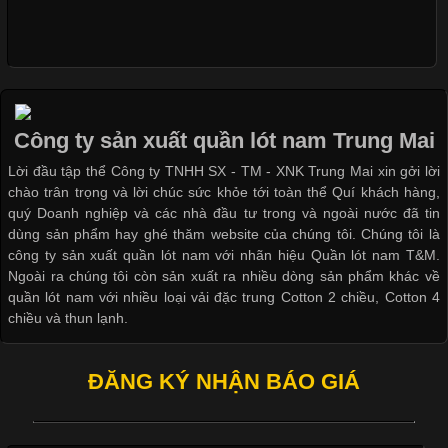
Xu Hướng Form Áo Thun Phổ Biến Trong Ngành May Mặc
Cập nhật 2026-05-09 15:58:23
Các Form Áo Thun Phổ Biến Hiện Nay Và Xu Hướng Trong
Ngành May Mặc Áo thun là một trong những trang phục quen
thuộc và được sử dụng phổ biến nhất hiện nay. Không chỉ đa
Công ty sản xuất quần lót nam Trung Mai
dạng về màu sắc hay chất liệu, áo thun còn có nhiều form dáng
Lời đầu tập thể Công ty TNHH SX - TM - XNK Trung Mai xin gởi lời
khác nhau để phù hợp với từng phong cách thời trang và nhu
chào trân trọng và lời chúc sức khỏe tới toàn thể Quí khách hàng,
cầu
quý Doanh nghiệp và các nhà đầu tư trong và ngoài nước đã tin
dùng sản phẩm hay ghé thăm website của chúng tôi. Chúng tôi là
công ty sản xuất quần lót nam với nhãn hiệu Quần lót nam T&M.
Ngoài ra chúng tôi còn sản xuất ra nhiều dòng sản phẩm khác về
quần lót nam với nhiều loại vải đặc trung Cotton 2 chiều, Cotton 4
Khám Phá Áo Phông Trang Phục Phổ Biến Nhất Hiện Nay
chiều và thun lạnh.
Cập nhật 2026-04-24 17:24:50
ĐĂNG KÝ NHẬN BÁO GIÁ
Áo phông là một trong những trang phục phổ biến nhất trong
đời sống hiện đại nhờ sự tiện lợi, thoải mái và dễ phối đồ.
Không chỉ xuất hiện trong thời trang thường ngày, áo phông còn