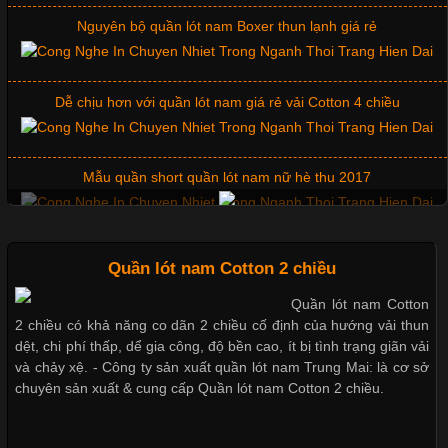
Nguyên bộ quần lót nam Boxer thun lạnh giá rẻ
Chất Liệu Lycra Có Gì Đặc Biệt Trong Ngành Thời Trang?
Cập nhật 2026-05-27 17:03:46
Dễ chịu hơn với quần lót nam giá rẻ vải Cotton 4 chiều
Vải Lycra Là Gì? Chất Liệu Co Giãn Được Ưa Chuộng Trong
Ngành May Mặc Trong ngành thời trang hiện đại, các loại vải có
khả năng co giãn tốt ngày càng được ưa chuộng nhằm mang lại
Mẫu quần short quần lót nam nữ hè thu 2017
cảm giác thoải mái cho người mặc. Trong đó, vải Lycra là một
trong những chất liệu nổi bật nhờ độ đàn hồi cao,
Thị hiều quần lót nam bơi lội nam và nữ 2017
Quần lót nam Cotton 2 chiều
Quần lót nam Cotton
Chất Liệu Bamboo Xu Hướng Mới Trong Ngành Thời Trang
2 chiều có khả năng co dãn 2 chiều cố định của hướng vải thun
Xu hướng thời trang trẻ và quần lót nam giá sỉ
dệt, chi phí thấp, dể gia công, độ bền cao, ít bị tình trạng giãn vải
Cập nhật 2026-05-21 14:59:25
và chảy xệ. - Công ty sản xuất quần lót nam Trung Mai: là cơ sở
chuyên sản xuất & cung cấp Quần lót nam Cotton 2 chiều.
Trong những năm gần đây, vải Bamboo đang trở thành một
Giặt và bảo quản quần lót nam đúng cách
trong những chất liệu được yêu thích trong ngành thời trang
nhờ đặc tính mềm mại, thoáng khí và thân thiện với môi trường.