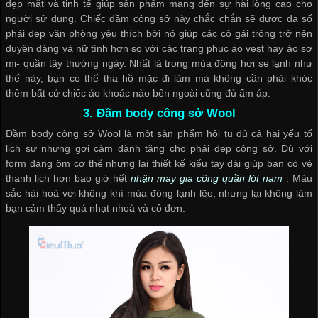
đẹp mắt và tinh tế giúp sản phẩm mang đến sự hài lòng cao cho
người sử dụng. Chiếc đầm công sở này chắc chắn sẽ được đa số
phái đẹp văn phòng yêu thích bởi nó giúp các cô gái trông trở nên
duyên dáng và nữ tính hơn so với các trang phục áo vest hay áo sơ
mi- quần tây thường ngày. Nhất là trong mùa đông hơi se lạnh như
thế này, bạn có thể tha hồ mặc đi làm mà không cần phải khóc
thêm bất cứ chiếc áo khoác nào bên ngoài cũng đủ ấm áp.
3. Đầm body công sở Wool
Đầm body công sở Wool là một sản phẩm hội tụ đủ cả hai yếu tố
lịch sự nhưng gợi cảm dành tặng cho phái đẹp công sở. Dù với
form dáng ôm cơ thể nhưng lại thiết kế kiểu tay dài giúp bạn có vẻ
thanh lịch hơn bao giờ hết
nhận may gia công quần lót nam
. Màu
sắc hài hoà với không khí mùa đông lạnh lẽo, nhưng lại không làm
bạn cảm thấy quá nhạt nhoà và cô đơn.