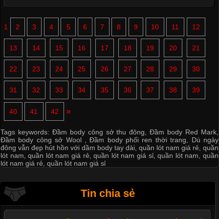
1
2
3
4
5
6
7
8
9
10
11
12
13
14
15
16
17
18
19
20
21
22
23
24
25
26
27
28
29
30
31
32
33
34
35
36
37
38
39
»
40
41
42
Tags keywords:
Đầm body công sở thu đông
,
Đầm body Red Mark
,
Đầm body công sở Wool
,
Đầm body phối ren thời trang
,
Dù ngày
đông vẫn đẹp hút hồn với dầm body tay dài
,
quần lót nam giá rẻ
,
quần
lót nam
,
quần lót nam giá rẻ
,
quần lót nam giá sỉ
,
quần lót nam
,
quần
lót nam giá rẻ
,
quần lót nam giá sỉ
Tin chia sẻ