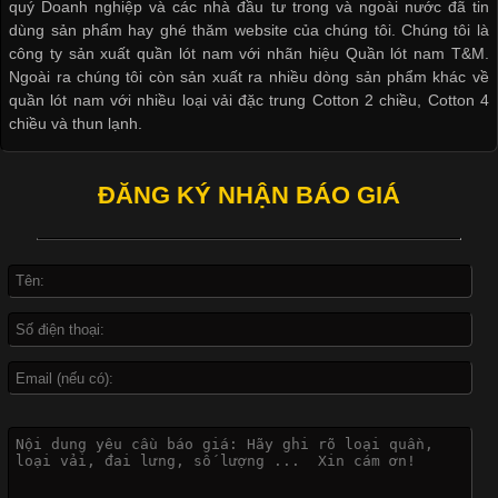
quý Doanh nghiệp và các nhà đầu tư trong và ngoài nước đã tin
dùng sản phẩm hay ghé thăm website của chúng tôi. Chúng tôi là
công ty sản xuất quần lót nam với nhãn hiệu Quần lót nam T&M.
Ngoài ra chúng tôi còn sản xuất ra nhiều dòng sản phẩm khác về
quần lót nam với nhiều loại vải đặc trung Cotton 2 chiều, Cotton 4
Công Nghệ In Chuyển Nhiệt Trong Ngành Thời Trang Hiện
chiều và thun lạnh.
Đại
ĐĂNG KÝ NHẬN BÁO GIÁ
Cập nhật 2026-04-21 15:41:03
In Chuyển Nhiệt Là Gì? Công Nghệ In Hiện Đại Trong Ngành
May Mặc Trong ngành in ấn và thời trang, in chuyển nhiệt đang
là một trong những công nghệ phổ biến nhờ khả năng tạo ra
hình ảnh sắc nét và bền màu. Đặc biệt, kỹ thuật này được ứng
dụng rộng rãi trong sản xuất áo thun, đồ thể thao
Vì Sao Cơ Sở Sản Xuất Quần Lót Nam Ưa Chuộng Vải
Cotton?