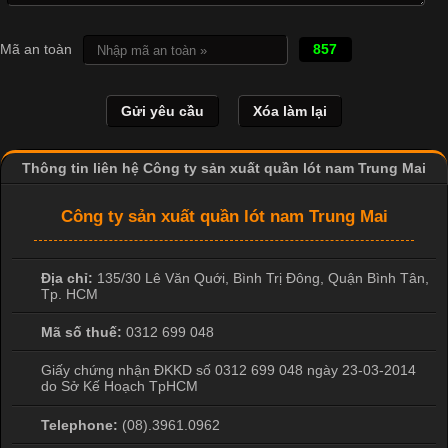
Cập nhật 2026-04-20 17:14:16
Mã an toàn
857
Vải cotton là một trong những chất liệu được sử dụng rộng rãi
nhất trong ngành dệt may nhờ đặc tính mềm mại, thoáng mát
và thấm hút mồ hôi tốt. Đây cũng là loại vải được nhiều công ty
sản xuất quần lót nam lựa chọn để tạo ra các sản phẩm chất
lượng, phù hợp với nhu cầu sử dụng
Thông tin liên hệ Công ty sản xuất quần lót nam Trung Mai
Công ty sản xuất quần lót nam Trung Mai
Địa chỉ:
135/30 Lê Văn Quới, Bình Trị Đông
,
Quận Bình Tân
,
Tp. HCM
Mã số thuế:
0312 699 048
Giấy chứng nhận ĐKKD số 0312 699 048 ngày 23-03-2014
do Sở Kế Hoạch TpHCM
Telephone:
(08).3961.0962