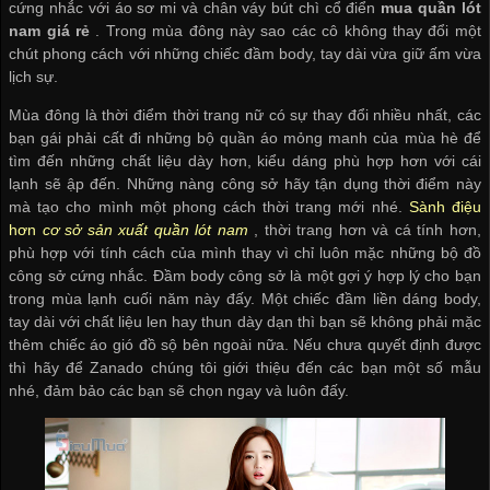
cứng nhắc với áo sơ mi và chân váy bút chì cổ điển
mua quần lót
nam giá rẻ
. Trong mùa đông này sao các cô không thay đổi một
chút phong cách với những chiếc đầm body, tay dài vừa giữ ấm vừa
lịch sự.
Mùa đông là thời điểm thời trang nữ có sự thay đổi nhiều nhất, các
bạn gái phải cất đi những bộ quần áo mỏng manh của mùa hè để
tìm đến những chất liệu dày hơn, kiểu dáng phù hợp hơn với cái
lạnh sẽ ập đến. Những nàng công sở hãy tận dụng thời điểm này
mà tạo cho mình một phong cách thời trang mới nhé.
Sành điệu
hơn
cơ sở sản xuất quần lót nam
, thời trang hơn và cá tính hơn,
phù hợp với tính cách của mình thay vì chỉ luôn mặc những bộ đồ
công sở cứng nhắc. Đầm body công sở là một gợi ý hợp lý cho bạn
trong mùa lạnh cuối năm này đấy. Một chiếc đầm liền dáng body,
tay dài với chất liệu len hay thun dày dạn thì bạn sẽ không phải mặc
thêm chiếc áo gió đồ sộ bên ngoài nữa. Nếu chưa quyết định được
thì hãy để Zanado chúng tôi giới thiệu đến các bạn một số mẫu
nhé, đảm bảo các bạn sẽ chọn ngay và luôn đấy.