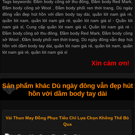
Tags keywords: Đầm body công sở thu đông, Đầm body Red Mark,
Đầm body công sở Wool , Đầm body phối ren thời trang, Dù ngày
đông vẫn đẹp hút hồn với dầm body tay dài, quần lót nam giá rẻ,
quần lót nam, quần lót nam giá rẻ, quần lót nam giá sỉ -
Quần lót
nam giá sỉ
,
Cung cấp quần lót nam giá sỉ
,
Quần lót nam giá rẻ
-
Đầm body công sở thu đông
,
Đầm body Red Mark
,
Đầm body công
sở Wool
,
Đầm body phối ren thời trang
,
Dù ngày đông vẫn đẹp hút
hồn với dầm body tay dài
,
quần lót nam giá rẻ
,
quần lót nam
,
quần
lót nam giá rẻ
,
quần lót nam giá sỉ
Xin cám ơn!
Sản phẩm khác Dù ngày đông vẫn đẹp hút
hồn với dầm body tay dài
Vải Thun May Đồng Phục Tiêu Chí Lựa Chọn Không Thể Bỏ
Qua