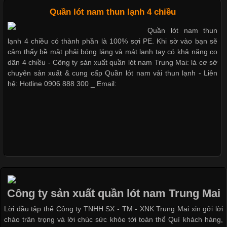
Cập nhật 2026-05-09 15:58:23
Quần lót nam thun lạnh 4 chiều
Các Form Áo Thun Phổ Biến Hiện Nay Và Xu Hướng Trong
Quần lót nam thun
Ngành May Mặc Áo thun là một trong những trang phục quen
lạnh 4 chiều có thành phần là 100% sợi PE. Khi sờ vào bạn sẽ
thuộc và được sử dụng phổ biến nhất hiện nay. Không chỉ đa
cảm thấy bề mặt phải bóng láng và mát lạnh tay có khả năng co
dạng về màu sắc hay chất liệu, áo thun còn có nhiều form dáng
dãn 4 chiều - Công ty sản xuất quần lót nam Trung Mai: là cơ sở
khác nhau để phù hợp với từng phong cách thời trang và nhu
chuyên sản xuất & cung cấp Quần lót nam vải thun lạnh - Liên
cầu
hệ: Hotline 0906 888 300 _ Email:
Khám Phá Áo Phông Trang Phục Phổ Biến Nhất Hiện Nay
Cập nhật 2026-04-24 17:24:50
Áo phông là một trong những trang phục phổ biến nhất trong
đời sống hiện đại nhờ sự tiện lợi, thoải mái và dễ phối đồ.
Công ty sản xuất quần lót nam Trung Mai
Không chỉ xuất hiện trong thời trang thường ngày, áo phông còn
Lời đầu tập thể Công ty TNHH SX - TM - XNK Trung Mai xin gởi lời
được ứng dụng rộng rãi trong ngành sản xuất may mặc, đặc
chào trân trọng và lời chúc sức khỏe tới toàn thể Quí khách hàng,
biệt là các sản phẩm từ vải thun. Hiện nay,