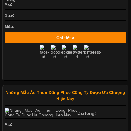
Vải:
Size:
Màu:
Chi tiết »
Những Mẫu Áo Thun Đồng Phục Công Ty Được Ưa Chuộng
Hiện Nay
Đai lưng:
Vải: