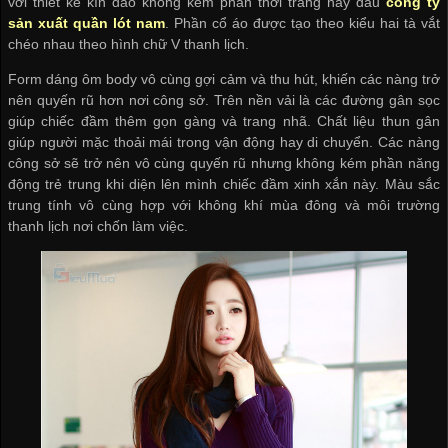
với thiết kế kín đáo không kém phần thời trang này đâu
công ty
sản xuất quần lót nam
. Phần cổ áo được tạo theo kiểu hai tà vắt
chéo nhau theo hình chữ V thanh lịch.
Form dáng ôm body vô cùng gợi cảm và thu hút, khiến các nàng trở
nên quyến rũ hơn nơi công sở. Trên nền vải là các đường gân sọc
giúp chiếc đầm thêm gọn gàng và trang nhã. Chất liệu thun gân
giúp người mặc thoải mái trong vận động hay di chuyển. Các nàng
công sở sẽ trở nên vô cùng quyến rũ nhưng không kém phần năng
động trẻ trung khi diện lên mình chiếc đầm xinh xắn này. Màu sắc
trung tính vô cùng hợp với không khí mùa đông và môi trường
thanh lịch nơi chốn làm việc.