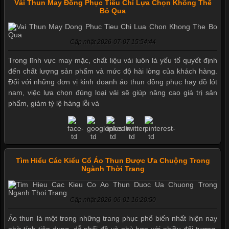
Vải Thun May Đồng Phục Tiêu Chí Lựa Chọn Không Thể
Bỏ Qua
Cập nhật 2026-07-07 15:54:44
Trong lĩnh vực may mặc, chất liệu vải luôn là yếu tố quyết định
đến chất lượng sản phẩm và mức độ hài lòng của khách hàng.
Đối với những đơn vị kinh doanh áo thun đồng phục hay đồ lót
nam, việc lựa chọn đúng loại vải sẽ giúp nâng cao giá trị sản
phẩm, giảm tỷ lệ hàng lỗi và
Tìm Hiểu Các Kiểu Cổ Áo Thun Được Ưa Chuộng Trong
Mẫu quần short quần lót nam nữ hè thu 2017
Ngành Thời Trang
Cập nhật 2026-06-01 16:20:50
Thị hiều quần lót nam bơi lội nam và nữ 2017
Áo thun là một trong những trang phục phổ biến nhất hiện nay
nhờ tính tiện dụng, dễ phối đồ và phù hợp với nhiều đối tượng.