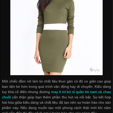
Một chiếc đầm nữ làm từ chất liệu thun gân có độ co giãn cao giúp
bạn tiện lợi hơn trong quá trình vận động hay di chuyển. Kiểu dáng
tuy khá cổ điển nhưng đường
may tỉ mỉ
bỏ sỉ quần lót nam
và chau
chuốt
cẩn thận giúp bạn thêm phần thu hút và nổi bật. Sự kết hợp
hài hòa giữa kiểu dáng và chất liệu đã tạo nên sự hoàn hảo cho sản
phẩm này. Nếu đang muốn tạo một phong cách thật mới khi năm