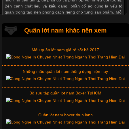
Bên cạnh chất liệu và kiểu dáng, phần cổ áo cũng là yếu tố
Xu hướng thời trang trẻ và quần lót nam giá sỉ
quan trọng tạo nên phong cách riêng cho từng sản phẩm. Mỗi
loại cổ áo sẽ mang đến một vẻ đẹp khác
Giặt và bảo quản quần lót nam đúng cách
Quần lót nam khác nên xem
Mẫu quần lót nam giá rẻ sốt hè 2017
Những Mẫu Áo Thun Đồng Phục Công Ty Được Ưa
Chuộng Hiện Nay
Những mẩu quần lót nam thông dụng hiện nay
Cập nhật 2026-06-01 14:23:34
Trong môi trường kinh doanh hiện đại, việc xây dựng hình ảnh
chuyên nghiệp đóng vai trò quan trọng đối với sự phát triển của
Bộ sưu tập quần lót nam Boxer TpHCM
doanh nghiệp. Một trong những giải pháp hiệu quả được nhiều
đơn vị lựa chọn hiện nay là sử dụng áo thun đồng phục công ty.
Không chỉ giúp tạo sự đồng bộ, áo thun
Quần lót nam boxer thun lạnh