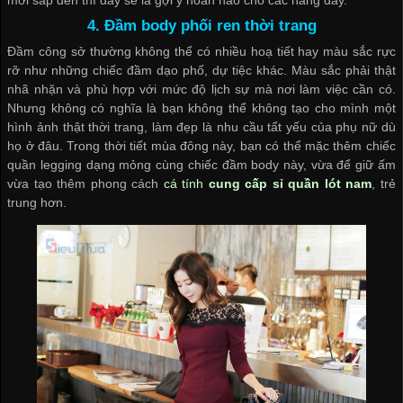
mới sắp đến thì đây sẽ là gợi ý hoàn hảo cho các nàng đấy.
4. Đầm body phối ren thời trang
Đầm công sở thường không thể có nhiều hoạ tiết hay màu sắc rực
rỡ như những chiếc đầm dạo phố, dự tiệc khác. Màu sắc phải thật
nhã nhặn và phù hợp với mức độ lịch sự mà nơi làm việc cần có.
Nhưng không có nghĩa là bạn không thể không tạo cho mình một
hình ảnh thật thời trang, làm đẹp là nhu cầu tất yếu của phụ nữ dù
họ ở đâu. Trong thời tiết mùa đông này, bạn có thể mặc thêm chiếc
quần legging dạng mỏng cùng chiếc đầm body này, vừa để giữ ấm
vừa tạo thêm phong cách
cá tính
cung cấp sỉ quần lót nam
, trẻ
trung hơn.