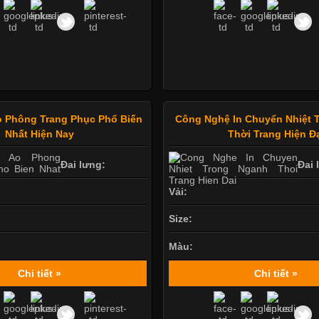
 Phông Trang Phục Phổ Biến
Công Nghệ In Chuyển Nhiệt 
Nhất Hiện Nay
Thời Trang Hiện Đ
Đai lưng:
Đai 
Vải:
Size:
Màu:
Chi tiết »
Chi tiết »