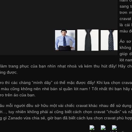
sang t
trơn m
cravat
là cái
màu đ
Áo sơ 
không
giúp 
lót na
làm trang phục của bạn nhìn nhạt nhoà và kém thu hút đấy! Hãy chọ
ũng được.
ro thì các chàng “mình dây” có thể mặc được đấy! Khi lựa chọn cravat 
c màu cũng không nên nhé
bán sỉ quần lót nam
! Tốt nhất thì bạn hãy
ro trên áo của bạn.
âu mỗi người đều sở hữu một vài chiếc cravat khác nhau để sử dụn
ới..., tuy nhiên không phải ai cũng biết cách chọn cravat "chuẩn" và
 gì Zanado vừa chia sẻ, giờ bạn đã biết cách lựa chọn cravat phù hợ