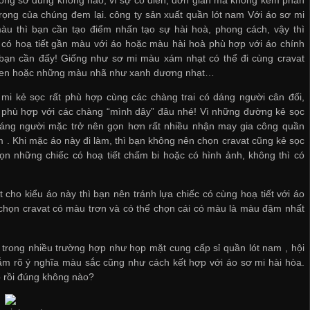
rọng của chúng đem lại.
công ty sản xuất quần lót nam
Với áo sơ mi
àu thì bạn cần tạo điểm nhấn tạo sự hài hoà, phong cách, vậy thì
 có hoạ tiết gần màu với áo hoặc màu hài hoà phù hợp với áo chính
 bạn cần đấy! Giống như sơ mi màu xám nhạt có thể đi cùng cravat
en hoặc những màu nhã như xanh dương nhạt…
mi kẻ sọc rất phù hợp cùng các chàng trai có dáng người cân đối,
 phù hợp với các chàng “mình dây” đâu nhé! Vì những đường kẻ sọc
dáng người mặc trở nên gọn hơn rất nhiều
nhận may gia công quần
m
. Khi mặc áo này đi làm, thì bạn không nên chọn cravat cũng kẻ sọc
n những chiếc có hoạ tiết chấm bi hoặc có hình ảnh, không thì có
cho kiểu áo này thì bạn nên tránh lựa chiếc có cùng hoạ tiết với áo
 chọn cravat có màu trơn và có thể chọn cái có màu là màu đậm nhất
g trong nhiều trường hợp như họp mặt
cung cấp sỉ quần lót nam
, hội
 nắm rõ ý nghĩa màu sắc cũng như cách kết hợp với áo sơ mi hài hòa.
p rồi đúng không nào?