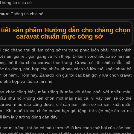
Thông tin chia sẻ
mục:
Thông tin chia sẻ
 tiết sản phẩm Hướng dẫn cho chàng chọn
caravat chuẩn mực công sở
i các chàng trai đi làm công sở thì trang phục luôn phải hoàn chỉnh
ót nam giá rẻ
, gọn gàng và lịch thiệp. Đi kèm với chiếc áo sơ mi nam
ông thể thiếu chiếc caravat thời trang. Cravat có rất nhiều mẫu mã,
ắc đa dạng, phù hợp cho nhiều phong cách và lứa tuổi khác nhau
bỏ
n lót nam
. Hôm nay, Zanado xin gửi tới các bạn gợi ý lựa chọn cravat
o phù hợp với áo sơ mi nhé!
ạn chắc cũng biết, màu trắng là màu dễ dàng phối với nhiều màu
 hầu như nó không kén chọn một màu nào cả, vì vậy bạn sẽ có thể
caravat màu nào cũng được, chỉ cần bạn thích
cơ sở sản xuất quần
m
. Khi muốn khoe chiếc cravat bạn gái tặng, thì việc mặc áo sơ mi
đi làm là ý tưởng đúng đắn đấy!
 sơ mi trắng, thì áo có màu trơn sẽ là lựa chọn thứ hai của các bạn
ông sở đúng không nào, vì sự cổ điển, đơn giản mà không kém phần