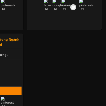
Mẫu quần short quần lót nam nữ hè thu 2017
Trong Ngành
ại
Thị hiều quần lót nam bơi lội nam và nữ 2017
lưng:
Xu hướng thời trang trẻ và quần lót nam giá sỉ
Giặt và bảo quản quần lót nam đúng cách
Mẫu quần lót nam giá rẻ sốt hè 2017