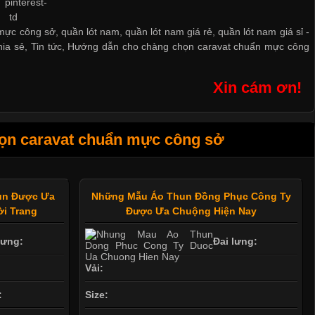
c công sở, quần lót nam, quần lót nam giá rẻ, quần lót nam giá sỉ -
hia sẻ
,
Tin tức
,
Hướng dẫn cho chàng chọn caravat chuẩn mực công
Xin cám ơn!
ọn caravat chuẩn mực công sở
hun Được Ưa
Những Mẫu Áo Thun Đồng Phục Công Ty
i Trang
Được Ưa Chuộng Hiện Nay
lưng:
Đai lưng:
Vải:
:
Size: