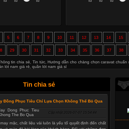
5
6
7
8
9
10
11
12
13
14
15
8
29
30
31
32
33
34
35
36
37
38
hông tin chia sẻ
,
Tin tức
,
Hướng dẫn cho chàng chọn caravat chuẩn
n lót nam giá rẻ
,
quần lót nam giá sỉ
Tin chia sẻ
ay Đồng Phục Tiêu Chí Lựa Chọn Không Thể Bỏ Qua
Cập nhật 2026-07-07 15:54:44
 may mặc, chất liệu vải luôn là yếu tố quyết định đến chất
m và mức độ hài lòng của khách hàng. Đối với những đơn