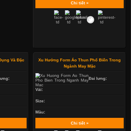
Chi tiết »
Dụng Và Đặc
Xu Hướng Form Áo Thun Phổ Biến Trong
Ngành May Mặc
lưng:
Đai lưng:
Vải:
Size:
Màu:
Chi tiết »