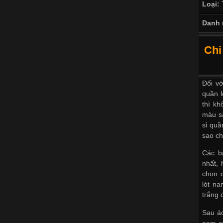
Loại:
Danh 
Chi
Đối vớ
quần l
thì kh
màu s
sỉ quầ
sao ch
Các b
nhất,
chọn 
lót na
trắng 
Sau áo
nam c