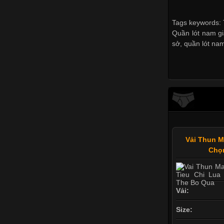
Tags keywords: 
Quần lót nam gi
sở
,
quần lót na
Vải Thun M
Chọ
Vải:
Size: