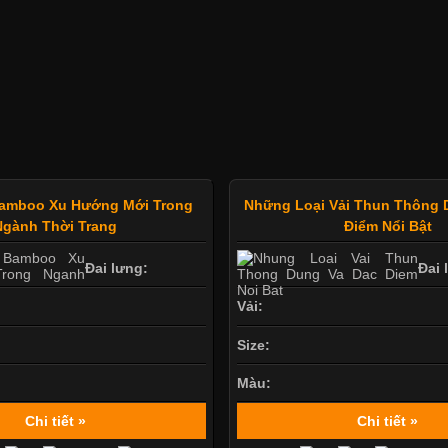
Bamboo Xu Hướng Mới Trong
Những Loại Vải Thun Thông 
Ngành Thời Trang
Điểm Nổi Bật
Đai lưng:
Đai 
Vải:
Size:
Màu:
Chi tiết »
Chi tiết »