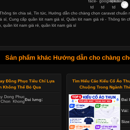
Thông tin chia sẻ, Tin tức, Hướng dẫn cho chàng chọn caravat chuẩn mự
á sỉ
,
Cung cấp quần lót nam giá sỉ
,
Quần lót nam giá rẻ
-
Thông tin c
m
,
quần lót nam giá rẻ
,
quần lót nam giá sỉ
Sản phẩm khác Hướng dẫn cho chàng ch
ay Đồng Phục Tiêu Chí Lựa
Tìm Hiểu Các Kiểu Cổ Áo T
n Không Thể Bỏ Qua
Chuộng Trong Ngành Thờ
Đai lưng:
Đai 
Vải:
Size