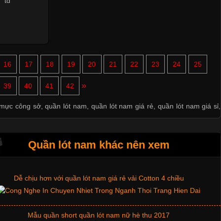
Những mẩu quần lót nam thông dụng hiện nay
16
17
18
19
20
21
22
23
24
25
Bộ sưu tập quần lót nam Boxer TpHCM
»
39
40
41
42
Quần lót nam boxer thun lạnh
 mực công sở
,
quần lót nam
,
quần lót nam giá rẻ
,
quần lót nam giá sỉ
,
Nguyên bộ quần lót nam Boxer thun lạnh giá rẻ
Quần lót nam khác nên xem
Dễ chịu hơn với quần lót nam giá rẻ vải Cotton 4 chiều
Mẫu quần short quần lót nam nữ hè thu 2017