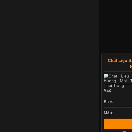
Chất Liệu 
Vải:
Size:
Màu: