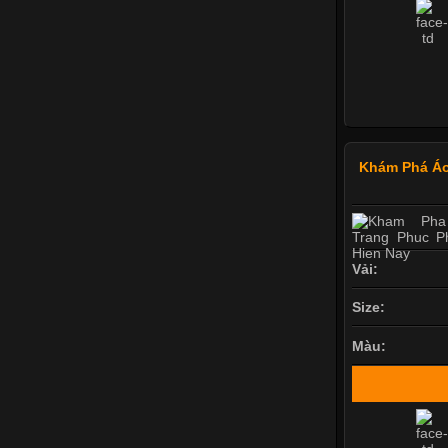
Khám Phá Áo
Vải:
Size:
Màu: