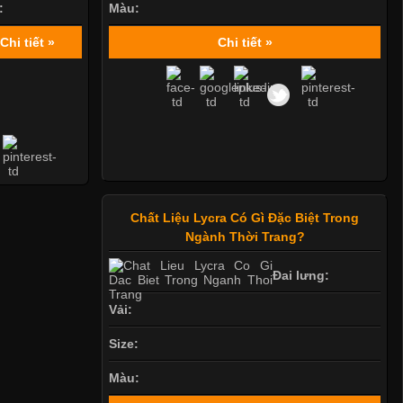
:
Màu:
Chi tiết »
Chi tiết »
Chất Liệu Lycra Có Gì Đặc Biệt Trong
Ngành Thời Trang?
Đai lưng:
Vải:
Size:
Màu: