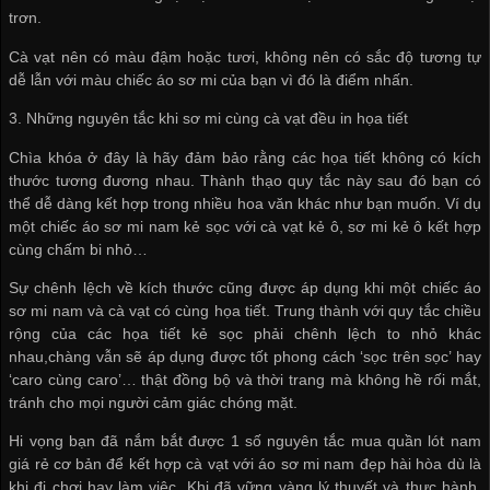
trơn.
Cà vạt nên có màu đậm hoặc tươi, không nên có sắc độ tương tự
dễ lẫn với màu chiếc áo sơ mi của bạn vì đó là điểm nhấn.
3. Những nguyên tắc khi sơ mi cùng cà vạt đều in họa tiết
Chìa khóa ở đây là hãy đảm bảo rằng các họa tiết không có kích
thước tương đương nhau. Thành thạo quy tắc này sau đó bạn có
thể dễ dàng kết hợp trong nhiều hoa văn khác như bạn muốn. Ví dụ
một chiếc áo sơ mi nam kẻ sọc với cà vạt kẻ ô, sơ mi kẻ ô kết hợp
cùng chấm bi nhỏ…
Sự chênh lệch về kích thước cũng được áp dụng khi một chiếc áo
sơ mi nam và cà vạt có cùng họa tiết. Trung thành với quy tắc chiều
rộng của các họa tiết kẻ sọc phải chênh lệch to nhỏ khác
nhau,chàng vẫn sẽ áp dụng được tốt phong cách ‘sọc trên sọc’ hay
‘caro cùng caro’… thật đồng bộ và thời trang mà không hề rối mắt,
tránh cho mọi người cảm giác chóng mặt.
Hi vọng bạn đã nắm bắt được 1 số nguyên tắc
mua quần lót nam
giá rẻ
cơ bản để kết hợp cà vạt với áo sơ mi nam đẹp hài hòa dù là
khi đi chơi hay làm việc. Khi đã vững vàng lý thuyết và thực hành,