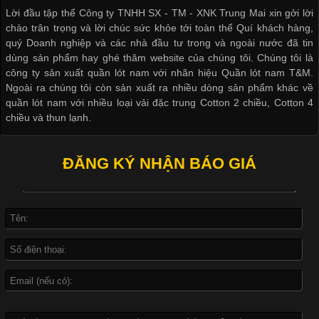
Lời đầu tập thể Công ty TNHH SX - TM - XNK Trung Mai xin gởi lời
khác nhau để phù hợp với từng phong cách thời trang và nhu
chào trân trọng và lời chúc sức khỏe tới toàn thể Quí khách hàng,
cầu
quý Doanh nghiệp và các nhà đầu tư trong và ngoài nước đã tin
dùng sản phẩm hay ghé thăm website của chúng tôi. Chúng tôi là
công ty sản xuất quần lót nam với nhãn hiệu Quần lót nam T&M.
Ngoài ra chúng tôi còn sản xuất ra nhiều dòng sản phẩm khác về
quần lót nam với nhiều loại vải đặc trung Cotton 2 chiều, Cotton 4
Khám Phá Áo Phông Trang Phục Phổ Biến Nhất Hiện Nay
chiều và thun lạnh.
Cập nhật 2026-04-24 17:24:50
ĐĂNG KÝ NHẬN BÁO GIÁ
Áo phông là một trong những trang phục phổ biến nhất trong
đời sống hiện đại nhờ sự tiện lợi, thoải mái và dễ phối đồ.
Không chỉ xuất hiện trong thời trang thường ngày, áo phông còn
được ứng dụng rộng rãi trong ngành sản xuất may mặc, đặc
biệt là các sản phẩm từ vải thun. Hiện nay,
Công Nghệ In Chuyển Nhiệt Trong Ngành Thời Trang Hiện
Đại