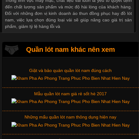
Thị hiều quần lót nam bơi lội nam và nữ 2017
Trong lĩnh vực may mặc, chất liệu vải luôn là yếu tố quyết định
đến chất lượng sản phẩm và mức độ hài lòng của khách hàng.
Đối với những đơn vị kinh doanh áo thun đồng phục hay đồ lót
nam, việc lựa chọn đúng loại vải sẽ giúp nâng cao giá trị sản
Xu hướng thời trang trẻ và quần lót nam giá sỉ
phẩm, giảm tỷ lệ hàng lỗi và
Giặt và bảo quản quần lót nam đúng cách
Quần lót nam khác nên xem
Tìm Hiểu Các Kiểu Cổ Áo Thun Được Ưa Chuộng Trong
Ngành Thời Trang
Mẫu quần lót nam giá rẻ sốt hè 2017
Cập nhật 2026-06-01 16:20:50
Những mẩu quần lót nam thông dụng hiện nay
Áo thun là một trong những trang phục phổ biến nhất hiện nay
nhờ tính tiện dụng, dễ phối đồ và phù hợp với nhiều đối tượng.
Bên cạnh chất liệu và kiểu dáng, phần cổ áo cũng là yếu tố
quan trọng tạo nên phong cách riêng cho từng sản phẩm. Mỗi
Bộ sưu tập quần lót nam Boxer TpHCM
loại cổ áo sẽ mang đến một vẻ đẹp khác