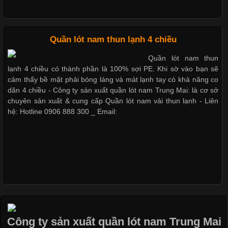
Dễ chịu hơn với quần lót nam giá rẻ vải Cotton 4 chiều
Những Loại Vải Thun Thông Dụng Và Đặc Điểm Nổi Bật
Cập nhật 2026-05-20 14:58:56
Quần lót nam thun lạnh 4 chiều
Vải thun là một trong những chất liệu được sử dụng rộng rãi
Quần lót nam thun
nhất trong ngành thời trang nhờ đặc tính co giãn, mềm mại và
lạnh 4 chiều có thành phần là 100% sợi PE. Khi sờ vào bạn sẽ
thoải mái khi mặc. Từ áo thun, đồ thể thao cho đến đồ lót nam,
cảm thấy bề mặt phải bóng láng và mát lạnh tay có khả năng co
vải thun luôn đóng vai trò quan trọng trong quá trình sản xuất.
dãn 4 chiều - Công ty sản xuất quần lót nam Trung Mai: là cơ sở
Hiện nay, nhu cầu tìm kiếm quần lót nam giá
chuyên sản xuất & cung cấp Quần lót nam vải thun lạnh - Liên
hệ: Hotline 0906 888 300 _ Email:
Xu Hướng Form Áo Thun Phổ Biến Trong Ngành May Mặc
Cập nhật 2026-05-09 15:58:23
Các Form Áo Thun Phổ Biến Hiện Nay Và Xu Hướng Trong
Ngành May Mặc Áo thun là một trong những trang phục quen
thuộc và được sử dụng phổ biến nhất hiện nay. Không chỉ đa
Công ty sản xuất quần lót nam Trung Mai
dạng về màu sắc hay chất liệu, áo thun còn có nhiều form dáng