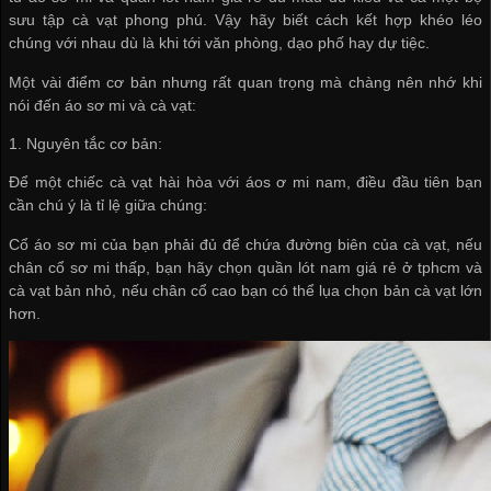
sưu tập cà vạt phong phú. Vậy hãy biết cách kết hợp khéo léo
chúng với nhau dù là khi tới văn phòng, dạo phố hay dự tiệc.
Một vài điểm cơ bản nhưng rất quan trọng mà chàng nên nhớ khi
nói đến áo sơ mi và cà vạt:
1. Nguyên tắc cơ bản:
Để một chiếc cà vạt hài hòa với áos ơ mi nam, điều đầu tiên bạn
cần chú ý là tỉ lệ giữa chúng:
Cổ áo sơ mi của bạn phải đủ để chứa đường biên của cà vạt, nếu
chân cổ sơ mi thấp, bạn hãy chọn
quần lót nam giá rẻ ở tphcm
và
cà vạt bản nhỏ, nếu chân cổ cao bạn có thể lụa chọn bản cà vạt lớn
hơn.