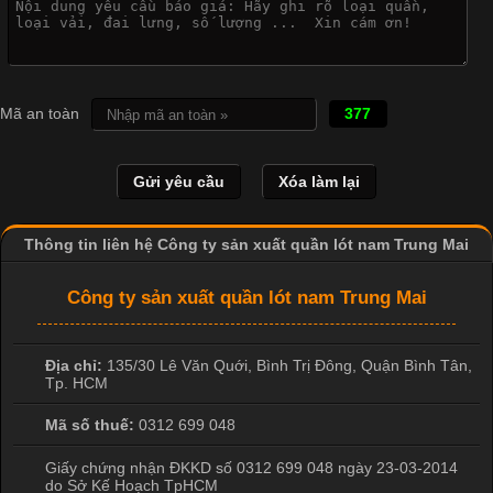
Cập nhật 2026-04-21 15:41:03
In Chuyển Nhiệt Là Gì? Công Nghệ In Hiện Đại Trong Ngành
Mã an toàn
377
May Mặc Trong ngành in ấn và thời trang, in chuyển nhiệt đang
là một trong những công nghệ phổ biến nhờ khả năng tạo ra
hình ảnh sắc nét và bền màu. Đặc biệt, kỹ thuật này được ứng
dụng rộng rãi trong sản xuất áo thun, đồ thể thao
Thông tin liên hệ Công ty sản xuất quần lót nam Trung Mai
Công ty sản xuất quần lót nam Trung Mai
Địa chỉ:
135/30 Lê Văn Quới, Bình Trị Đông
,
Quận Bình Tân
,
Tp. HCM
Mã số thuế:
0312 699 048
Giấy chứng nhận ĐKKD số 0312 699 048 ngày 23-03-2014
do Sở Kế Hoạch TpHCM