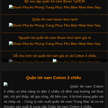
Quần lót nam boxer thun lạnh
Những Mẫu Áo Thun Đồng Phục Công Ty Được Ưa
Chuộng Hiện Nay
Nguyên bộ quần lót nam Boxer thun lạnh giá rẻ
Cập nhật 2026-06-01 14:23:34
Dễ chịu hơn với quần lót nam giá rẻ vải Cotton 4 chiều
Trong môi trường kinh doanh hiện đại, việc xây dựng hình ảnh
chuyên nghiệp đóng vai trò quan trọng đối với sự phát triển của
doanh nghiệp. Một trong những giải pháp hiệu quả được nhiều
Mẫu quần short quần lót nam nữ hè thu 2017
đơn vị lựa chọn hiện nay là sử dụng áo thun đồng phục công ty.
Không chỉ giúp tạo sự đồng bộ, áo thun
Thị hiều quần lót nam bơi lội nam và nữ 2017
Quần lót nam Cotton 2 chiều
Quần lót nam Cotton
Chất Liệu Lycra Có Gì Đặc Biệt Trong Ngành Thời Trang?
2 chiều có khả năng co dãn 2 chiều cố định của hướng vải thun
Xu hướng thời trang trẻ và quần lót nam giá sỉ
dệt, chi phí thấp, dể gia công, độ bền cao, ít bị tình trạng giãn vải
Cập nhật 2026-05-27 17:03:46
và chảy xệ. - Công ty sản xuất quần lót nam Trung Mai: là cơ sở
chuyên sản xuất & cung cấp Quần lót nam Cotton 2 chiều.
Vải Lycra Là Gì? Chất Liệu Co Giãn Được Ưa Chuộng Trong