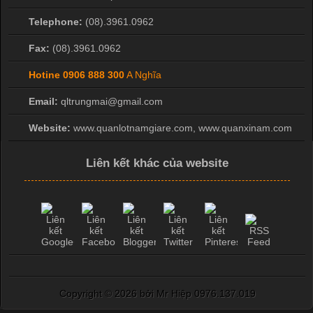
Telephone:
(08).3961.0962
Fax:
(08).3961.0962
Hotine
0906 888 300
A Nghĩa
Email:
qltrungmai@gmail.com
Website:
www.quanlotnamgiare.com, www.quanxinam.com
Liên kết khác của website
Copyright ©
2026 bởi Mr Hiệp 0976.137.019