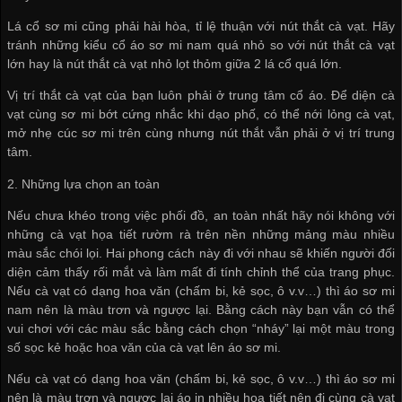
Lá cổ sơ mi cũng phải hài hòa, tỉ lệ thuận với nút thắt cà vạt. Hãy
tránh những kiểu cổ áo sơ mi nam quá nhỏ so với nút thắt cà vạt
lớn hay là nút thắt cà vạt nhỏ lọt thỏm giữa 2 lá cổ quá lớn.
Vị trí thắt cà vạt của bạn luôn phải ở trung tâm cổ áo. Để diện cà
vạt cùng sơ mi bớt cứng nhắc khi dạo phố, có thể nới lỏng cà vạt,
mở nhẹ cúc sơ mi trên cùng nhưng nút thắt vẫn phải ở vị trí trung
tâm.
2. Những lựa chọn an toàn
Nếu chưa khéo trong việc phối đồ, an toàn nhất hãy nói không với
những cà vạt họa tiết rườm rà trên nền những mảng màu nhiều
màu sắc chói lọi. Hai phong cách này đi với nhau sẽ khiến người đối
diện cảm thấy rối mắt và làm mất đi tính chỉnh thể của trang phục.
Nếu cà vạt có dạng hoa văn (chấm bi, kẻ sọc, ô v.v…) thì áo sơ mi
nam nên là màu trơn và ngược lại. Bằng cách này bạn vẫn có thể
vui chơi với các màu sắc bằng cách chọn “nháy” lại một màu trong
số sọc kẻ hoặc hoa văn của cà vạt lên áo sơ mi.
Nếu cà vạt có dạng hoa văn (chấm bi, kẻ sọc, ô v.v…) thì áo sơ mi
nên là màu trơn và ngược lại áo in nhiều họa tiết nên đi cùng cà vạt