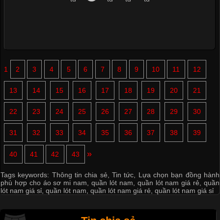
1
2
3
4
5
6
7
8
9
10
11
12
13
14
15
16
17
18
19
20
21
22
23
24
25
26
27
28
29
30
31
32
33
34
35
36
37
38
39
»
40
41
42
43
Tags keywords:
Thông tin chia sẻ
,
Tin tức
,
Lựa chọn bạn đồng hành
phù hợp cho áo sơ mi nam
,
quần lót nam
,
quần lót nam giá rẻ
,
quần
lót nam giá sỉ
,
quần lót nam
,
quần lót nam giá rẻ
,
quần lót nam giá sỉ