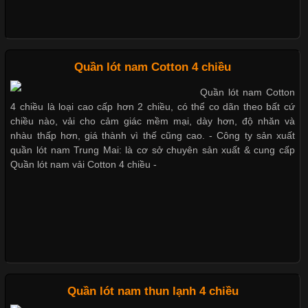
Quần lót nam boxer thun lạnh
Chất Liệu Bamboo Xu Hướng Mới Trong Ngành Thời Trang
Quần lót nam Cotton 4 chiều
Nguyên bộ quần lót nam Boxer thun lạnh giá rẻ
Quần lót nam Cotton
Cập nhật 2026-05-21 14:59:25
4 chiều là loại cao cấp hơn 2 chiều, có thể co dãn theo bất cứ
Trong những năm gần đây, vải Bamboo đang trở thành một
chiều nào, vải cho cảm giác mềm mại, dày hơn, độ nhăn và
trong những chất liệu được yêu thích trong ngành thời trang
nhàu thấp hơn, giá thành vì thế cũng cao. - Công ty sản xuất
Dễ chịu hơn với quần lót nam giá rẻ vải Cotton 4 chiều
nhờ đặc tính mềm mại, thoáng khí và thân thiện với môi trường.
quần lót nam Trung Mai: là cơ sở chuyên sản xuất & cung cấp
Không chỉ được ứng dụng trong quần áo thường ngày, loại vải
Quần lót nam vải Cotton 4 chiều -
này còn xuất hiện nhiều trong các sản phẩm đồ lót
Những Loại Vải Thun Thông Dụng Và Đặc Điểm Nổi Bật
Cập nhật 2026-05-20 14:58:56
Quần lót nam thun lạnh 4 chiều