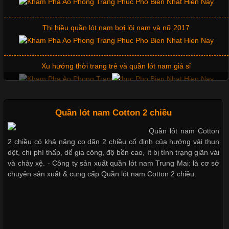
Cập nhật 2026-06-01 14:23:34
Thị hiều quần lót nam bơi lội nam và nữ 2017
Trong môi trường kinh doanh hiện đại, việc xây dựng hình ảnh
chuyên nghiệp đóng vai trò quan trọng đối với sự phát triển của
doanh nghiệp. Một trong những giải pháp hiệu quả được nhiều
Xu hướng thời trang trẻ và quần lót nam giá sỉ
đơn vị lựa chọn hiện nay là sử dụng áo thun đồng phục công ty.
Không chỉ giúp tạo sự đồng bộ, áo thun
Giặt và bảo quản quần lót nam đúng cách
Quần lót nam Cotton 2 chiều
Quần lót nam Cotton
Chất Liệu Lycra Có Gì Đặc Biệt Trong Ngành Thời Trang?
2 chiều có khả năng co dãn 2 chiều cố định của hướng vải thun
Mẫu quần lót nam giá rẻ sốt hè 2017
dệt, chi phí thấp, dể gia công, độ bền cao, ít bị tình trạng giãn vải
Cập nhật 2026-05-27 17:03:46
và chảy xệ. - Công ty sản xuất quần lót nam Trung Mai: là cơ sở
chuyên sản xuất & cung cấp Quần lót nam Cotton 2 chiều.
Vải Lycra Là Gì? Chất Liệu Co Giãn Được Ưa Chuộng Trong
Những mẩu quần lót nam thông dụng hiện nay
Ngành May Mặc Trong ngành thời trang hiện đại, các loại vải có
khả năng co giãn tốt ngày càng được ưa chuộng nhằm mang lại
cảm giác thoải mái cho người mặc. Trong đó, vải Lycra là một
trong những chất liệu nổi bật nhờ độ đàn hồi cao,
Bộ sưu tập quần lót nam Boxer TpHCM