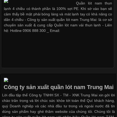
Vải thun là một trong những chất liệu được sử dụng rộng rãi
Quần lót nam thun
nhất trong ngành thời trang nhờ đặc tính co giãn, mềm mại và
lạnh 4 chiều có thành phần là 100% sợi PE. Khi sờ vào bạn sẽ
thoải mái khi mặc. Từ áo thun, đồ thể thao cho đến đồ lót nam,
cảm thấy bề mặt phải bóng láng và mát lạnh tay có khả năng co
vải thun luôn đóng vai trò quan trọng trong quá trình sản xuất.
dãn 4 chiều - Công ty sản xuất quần lót nam Trung Mai: là cơ sở
Hiện nay, nhu cầu tìm kiếm quần lót nam giá
chuyên sản xuất & cung cấp Quần lót nam vải thun lạnh - Liên
hệ: Hotline 0906 888 300 _ Email:
Xu Hướng Form Áo Thun Phổ Biến Trong Ngành May Mặc
Cập nhật 2026-05-09 15:58:23
Các Form Áo Thun Phổ Biến Hiện Nay Và Xu Hướng Trong
Ngành May Mặc Áo thun là một trong những trang phục quen
thuộc và được sử dụng phổ biến nhất hiện nay. Không chỉ đa
Công ty sản xuất quần lót nam Trung Mai
dạng về màu sắc hay chất liệu, áo thun còn có nhiều form dáng
Lời đầu tập thể Công ty TNHH SX - TM - XNK Trung Mai xin gởi lời
khác nhau để phù hợp với từng phong cách thời trang và nhu
chào trân trọng và lời chúc sức khỏe tới toàn thể Quí khách hàng,
cầu
quý Doanh nghiệp và các nhà đầu tư trong và ngoài nước đã tin
dùng sản phẩm hay ghé thăm website của chúng tôi. Chúng tôi là
công ty sản xuất quần lót nam với nhãn hiệu Quần lót nam T&M.