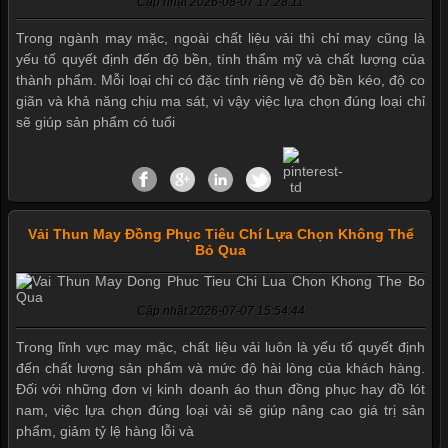
Cập nhật 2026-08-07 17:28:11
Trong ngành may mặc, ngoài chất liệu vải thì chỉ may cũng là
yếu tố quyết định đến độ bền, tính thẩm mỹ và chất lượng của
thành phẩm. Mỗi loại chỉ có đặc tính riêng về độ bền kéo, độ co
giãn và khả năng chịu ma sát, vì vậy việc lựa chọn đúng loại chỉ
Mẫu quần short quần lót nam nữ hè thu 2017
sẽ giúp sản phẩm có tuổi
Thị hiều quần lót nam bơi lội nam và nữ 2017
Vải Thun May Đồng Phục Tiêu Chí Lựa Chọn Không Thể
Bỏ Qua
Xu hướng thời trang trẻ và quần lót nam giá sỉ
Cập nhật 2026-07-07 15:54:44
Giặt và bảo quản quần lót nam đúng cách
Trong lĩnh vực may mặc, chất liệu vải luôn là yếu tố quyết định
đến chất lượng sản phẩm và mức độ hài lòng của khách hàng.
Đối với những đơn vị kinh doanh áo thun đồng phục hay đồ lót
nam, việc lựa chọn đúng loại vải sẽ giúp nâng cao giá trị sản
Mẫu quần lót nam giá rẻ sốt hè 2017
phẩm, giảm tỷ lệ hàng lỗi và