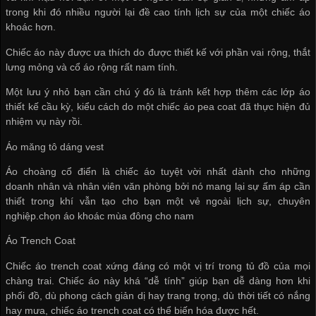
trong khi đó nhiều người lại đề cao tính lịch sự của một chiếc áo
khoác hơn.
Chiếc áo này được ưa thích do được thiết kế với phần vai rộng, thắt
lưng mỏng và cổ áo rộng rất nam tính.
Một lưu ý nhỏ bạn cần chú ý đó là tránh kết hợp thêm các lớp áo
thiết kế cầu kỳ, kiểu cách do một chiếc áo pea coat đã thực hiện đủ
nhiệm vụ này rồi.
Áo măng tô dáng vest
Áo choàng cổ điển là chiếc áo tuyệt vời nhất dành cho những
doanh nhân và nhân viên văn phòng bởi nó mang lại sự ấm áp cần
thiết trong khí vẫn tạo cho bạn một vẻ ngoài lịch sự, chuyên
nghiệp.chọn áo khoác mùa đông cho nam
Áo Trench Coat
Chiếc áo trench coat xứng đáng có một vị trí trong tủ đồ của mọi
chàng trai. Chiếc áo này khá “dễ tính” giúp bạn dễ dàng hơn khi
phối đồ, dù phong cách giản dị hay trang trọng, dù thời tiết có nắng
hay mưa, chiếc áo trench coat có thể biến hóa được hết.