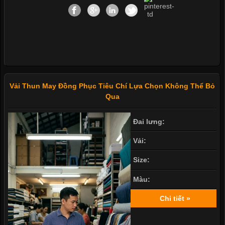
Vải Thun May Đồng Phục Tiêu Chí Lựa Chọn Không Thể Bỏ
Qua
Đai lưng:
Vải:
Size:
Màu:
Chi tiết »