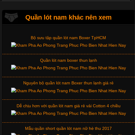
Những mẩu quần lót nam thông dụng hiện nay
Quần lót nam khác nên xem
Tìm Hiểu Các Kiểu Cổ Áo Thun Được Ưa Chuộng Trong
Ngành Thời Trang
Bộ sưu tập quần lót nam Boxer TpHCM
Cập nhật 2026-06-01 16:20:50
Quần lót nam boxer thun lạnh
Áo thun là một trong những trang phục phổ biến nhất hiện nay
nhờ tính tiện dụng, dễ phối đồ và phù hợp với nhiều đối tượng.
Bên cạnh chất liệu và kiểu dáng, phần cổ áo cũng là yếu tố
quan trọng tạo nên phong cách riêng cho từng sản phẩm. Mỗi
Nguyên bộ quần lót nam Boxer thun lạnh giá rẻ
loại cổ áo sẽ mang đến một vẻ đẹp khác
Dễ chịu hơn với quần lót nam giá rẻ vải Cotton 4 chiều
Những Mẫu Áo Thun Đồng Phục Công Ty Được Ưa
Chuộng Hiện Nay
Mẫu quần short quần lót nam nữ hè thu 2017