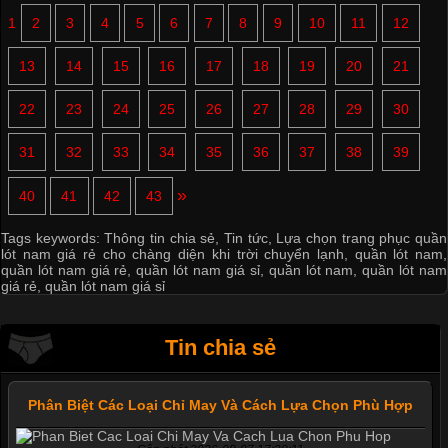
1
2
3
4
5
6
7
8
9
10
11
12
13
14
15
16
17
18
19
20
21
22
23
24
25
26
27
28
29
30
31
32
33
34
35
36
37
38
39
»
40
41
42
43
Tags keywords:
Thông tin chia sẻ
,
Tin tức
,
Lựa chọn trang phục quần
lót nam giá rẻ cho chàng diện khi trời chuyển lạnh
,
quần lót nam
,
quần lót nam giá rẻ
,
quần lót nam giá sỉ
,
quần lót nam
,
quần lót nam
giá rẻ
,
quần lót nam giá sỉ
Tin chia sẻ
Phân Biệt Các Loại Chỉ May Và Cách Lựa Chọn Phù Hợp