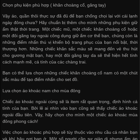
Chọn phụ kiện phù hợp ( khăn choàng cổ, găng tay)
Vậy áo, quần thôi thực sự đã đủ để bạn chống chọi lại với cái lạnh
ngày đông chưa? Hãy chuẩn bị thêm cho mình những phụ kiện giữ
ấm thật thời trang. Một chiếc mũ, một chiếc khăn choàng cổ hoặc
một đôi găng tay ngoài công dụng giữ ấm cơ thể bạn, chúng còn là
những điểm nhấn thú vị khiến bộ trang phục của bạn nổi bật, thời
thượng hơn. Những chiếc khăn sắc màu sẽ mang đến vẻ thu hút
cho gương mặt bạn, hay một đôi găng tay da sẽ thể hiện hết tính
cách mạnh mẽ, cá tính của các chàng trai.
Bạn có thể lựa chọn những chiếc khăn choàng cổ nam có một chút
sắc màu để tạo điểm nhấn cho set đồ.
Lựa chọn áo khoác nam cho mùa đông
Chiếc áo khoác ngoài cùng sẽ là item rất quan trọng, định hình cá
tính của bạn. Bởi lẽ ai nhìn vào bạn cũng sẽ thấy chiếc áo khoác
ngoài đầu tiên. Vậy, hãy chọn cho mình một chiếc áo khoác mùa
đông phong cách!
Việc chọn áo khoác phù hợp sẽ tùy thuộc vào nhu cầu cá nhân bạn
và khí hậu nơi bạn ở. Một số người cần sự giản dị nhưng ấm áp