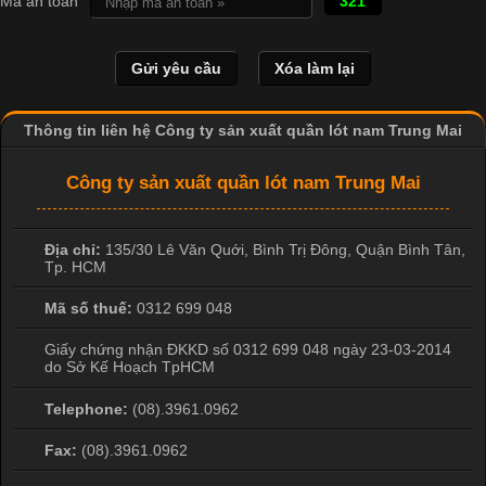
Mã an toàn
321
May Mặc Trong ngành in ấn và thời trang, in chuyển nhiệt đang
là một trong những công nghệ phổ biến nhờ khả năng tạo ra
hình ảnh sắc nét và bền màu. Đặc biệt, kỹ thuật này được ứng
dụng rộng rãi trong sản xuất áo thun, đồ thể thao
Thông tin liên hệ Công ty sản xuất quần lót nam Trung Mai
Công ty sản xuất quần lót nam Trung Mai
Địa chỉ:
135/30 Lê Văn Quới, Bình Trị Đông
,
Quận Bình Tân
,
Tp. HCM
Mã số thuế:
0312 699 048
Giấy chứng nhận ĐKKD số 0312 699 048 ngày 23-03-2014
do Sở Kế Hoạch TpHCM
Telephone:
(08).3961.0962
Fax:
(08).3961.0962