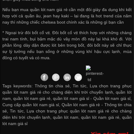
Nếu bạn
mua quần lót nam giá rẻ
cần một đôi giày đa dụng khi kết
hợp với cả quần âu, jean hay kaki – lại đang là hot trend của năm
nay thì những chiếc chelsea boot chính xác là những gì bạn cần
* Ngoại trừ đôi bốt cổ vịt. Đôi bốt cổ vịt thích hợp với những chàng
trai nam tính, bụi bặm mặc dù vâỵ món đồ này lại khá khó đi. Với
phần lông dày dặn được lót bên trong bốt, đôi bốt này sẽ chỉ thực
sự lý tưởng nếu bạn sống ở những vùng khí hậu cực lạnh, mùa
đông có tuyết và có mưa.
Tags keywords: Thông tin chia sẻ, Tin tức, Lựa chọn trang phục
quần lót nam giá rẻ cho chàng diện khi trời chuyển lạnh, quần lót
nam, quần lót nam giá rẻ, quần lót nam giá sỉ -
Quần lót nam giá sỉ
,
Cung cấp quần lót nam giá sỉ
,
Quần lót nam giá rẻ
-
Thông tin chia
sẻ
,
Tin tức
,
Lựa chọn trang phục quần lót nam giá rẻ cho chàng
diện khi trời chuyển lạnh
,
quần lót nam
,
quần lót nam giá rẻ
,
quần
lót nam giá sỉ