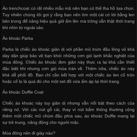
Áo trenchcoat có rất nhiều mẫu mã nên bạn có thể tha hồ lựa chọn.
Tuy nhiên chúng tôi gợi ý rằng bạn nên tìm một cái có lót bằng len
bên trong để nâng hiệu quả giữ ấm lên mà trông vẫn thật thời trang
khi nhìn từ ngoài vào.
Áo khoác Parka
Parka là chiếc áo khoác giản dị với phần mũ trùm đầu lông vũ khá
dày dặn giúp bảo vệ bạn khỏi những cơn gió lạnh khắc nghiệt của
mùa đông. Chiếc áo khoác đơn giản này thực ra lại khá cần thiết
đặc biệt khi nhưng cơn gió mùa tràn về. Thêm nữa, chiếc áo này
khá dễ phối đồ. Bạn chỉ cần kết hợp với một chiếc áo len cổ tròn
hoặc cổ lọ là quá đủ cho một set đồ vừa ấm áp lại thời trang.
Áo khoác Duffle Coat
Chiếc áo khoác này tuy giản dị nhưng vẫn nổi bật theo cách của
riêng nó. Với các nút gỗ cài, thay vì nút bấm thông thường cộng
thêm một chiếc mũ chùm đầu phía sau, áo khoác Duffle mang lại
sự trẻ trung, năng động cho người mặc.
Mùa đông nên đi giày nào?