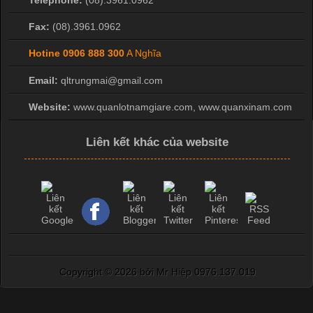
Telephone:
(08).3961.0962
Fax:
(08).3961.0962
Hotine
0906 888 300
A Nghĩa
Email:
qltrungmai@gmail.com
Website:
www.quanlotnamgiare.com, www.quanxinam.com
Liên kết khác của website
Copyright ©
2026 bởi Mr Hiệp 0976.137.019