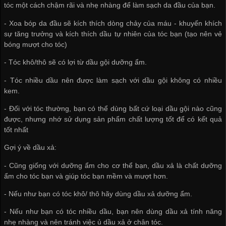
tóc một cách chậm rãi và nhẹ nhàng để làm sạch da đầu của bạn.
- Xoa bóp da đầu sẽ kích thích dòng chảy của máu - khuyến khích
sự tăng trưởng và kích thích dầu tự nhiên của tóc bạn (tạo nên vẻ
bóng mượt cho tóc)
- Tóc khô/thô sẽ có lợi từ dầu gội dưỡng ẩm.
- Tóc nhiều dầu nên được làm sạch với dầu gội không có nhiều
kem.
- Đối với tóc thường, bạn có thể dùng bất cứ loại dầu gội nào cũng
được, nhưng nhớ sử dụng sản phẩm chất lượng tốt để có kết quả
tốt nhất
​Gợi ý về dầu xả:
- Cũng giống với dưỡng ẩm cho cơ thể bạn, dầu xả là chất dưỡng
ẩm cho tóc bạn và giúp tóc bạn mềm và mượt hơn.
- Nếu như bạn có tóc khô/ thô hãy dùng dầu xả dưỡng ẩm.
- Nếu như bạn có tóc nhiều dầu, bạn nên dùng dầu xả tính năng
nhẹ nhàng và nên tránh việc ủ dầu xả ở chân tóc.