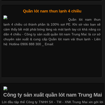
Cập nhật 2026-05-20 14:58:56
Quần lót nam thun lạnh 4 chiều
Dễ chịu hơn với quần lót nam giá rẻ vải Cotton 4 chiều
Vải thun là một trong những chất liệu được sử dụng rộng rãi
Quần lót nam thun
nhất trong ngành thời trang nhờ đặc tính co giãn, mềm mại và
lạnh 4 chiều có thành phần là 100% sợi PE. Khi sờ vào bạn sẽ
thoải mái khi mặc. Từ áo thun, đồ thể thao cho đến đồ lót nam,
cảm thấy bề mặt phải bóng láng và mát lạnh tay có khả năng co
vải thun luôn đóng vai trò quan trọng trong quá trình sản xuất.
dãn 4 chiều - Công ty sản xuất quần lót nam Trung Mai: là cơ sở
Hiện nay, nhu cầu tìm kiếm quần lót nam giá
chuyên sản xuất & cung cấp Quần lót nam vải thun lạnh - Liên
hệ: Hotline 0906 888 300 _ Email:
Xu Hướng Form Áo Thun Phổ Biến Trong Ngành May Mặc
Cập nhật 2026-05-09 15:58:23
Các Form Áo Thun Phổ Biến Hiện Nay Và Xu Hướng Trong
Ngành May Mặc Áo thun là một trong những trang phục quen
thuộc và được sử dụng phổ biến nhất hiện nay. Không chỉ đa
Công ty sản xuất quần lót nam Trung Mai
dạng về màu sắc hay chất liệu, áo thun còn có nhiều form dáng
Lời đầu tập thể Công ty TNHH SX - TM - XNK Trung Mai xin gởi lời
khác nhau để phù hợp với từng phong cách thời trang và nhu