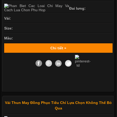
Đai lưng:
Vải:
Size:
Màu:
Chi tiết »
Vải Thun May Đồng Phục Tiêu Chí Lựa Chọn Không Thể Bỏ
Qua