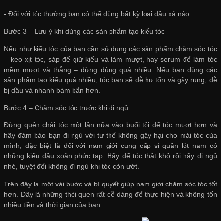
- Đối với tóc thường bạn có thể dùng bất kỳ loại dầu xả nào.
Bước 3 – Lưu ý khi dùng các sản phẩm tạo kiểu tóc
Nếu như kiểu tóc của bạn cần sử dụng các sản phẩm chăm sóc tóc
– keo xịt tóc, sáp để giữ kiểu và làm mượt, hay serum để làm tóc
mềm mượt và thẳng – đừng dùng quá nhiều. Nếu bạn dùng các
sản phẩm tạo kiểu quá nhiều, tóc bạn sẽ dễ hư tổn và gãy rụng, dễ
bị dầu và nhanh bám bẩn hơn.
Bước 4 – Chăm sóc tóc trước khi đi ngủ
Đừng quên chải tóc một lần nữa vào buổi tối để tóc mượt hơn và
hãy đảm bảo bạn đi ngủ với tư thế không gây hại cho mái tóc của
mình, đặc biệt là đối với nam giới
cung cấp sỉ quần lót nam
có
những kiểu đầu xoăn phức tạp. Hãy để tóc thật khô rồi hãy đi ngủ
nhé, tuyệt đối không đi ngủ khi tóc còn ướt.
Trên đây là một vài bước và bí quyết giúp nam giới chăm sóc tóc tốt
hơn. Đây là những thói quen rất dễ dàng để thực hiện và không tốn
nhiều tiền và thời gian của bạn.