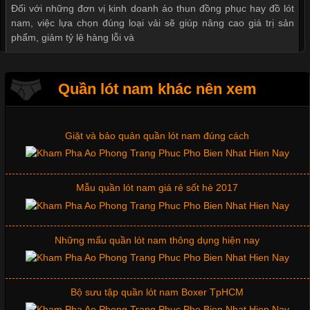
Đối với những đơn vị kinh doanh áo thun đồng phục hay đồ lót
nam, việc lựa chọn đúng loại vải sẽ giúp nâng cao giá trị sản
Thị hiều quần lót nam bơi lội nam và nữ 2017
phẩm, giảm tỷ lệ hàng lỗi và
Xu hướng thời trang trẻ và quần lót nam giá sỉ
Quần lót nam khác nên xem
Tìm Hiểu Các Kiểu Cổ Áo Thun Được Ưa Chuộng Trong
Ngành Thời Trang
Giặt và bảo quản quần lót nam đúng cách
Cập nhật 2026-06-01 16:20:50
Mẫu quần lót nam giá rẻ sốt hè 2017
Áo thun là một trong những trang phục phổ biến nhất hiện nay
nhờ tính tiện dụng, dễ phối đồ và phù hợp với nhiều đối tượng.
Bên cạnh chất liệu và kiểu dáng, phần cổ áo cũng là yếu tố
quan trọng tạo nên phong cách riêng cho từng sản phẩm. Mỗi
Những mẩu quần lót nam thông dụng hiện nay
loại cổ áo sẽ mang đến một vẻ đẹp khác
Bộ sưu tập quần lót nam Boxer TpHCM