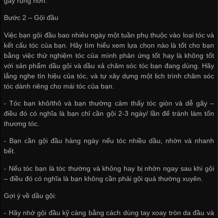
gãy rụng hơn.
Bước 2 – Gội đầu
Việc bạn gội đầu bao nhiêu ngày một tuần phụ thuộc vào loại tóc và
kết cấu tóc của bạn. Hãy tìm hiểu xem lựa chọn nào là tốt cho bạn
bằng việc thử nghiệm tóc của mình phản ứng tốt hay là không tốt
với sản phẩm dầu gội và dầu xả chăm sóc tóc bạn đang dùng. Hãy
lắng nghe tín hiệu của tóc, và tự xây dựng một lịch trình chăm sóc
tóc dành riêng cho mái tóc của bạn.
- Tóc bạn khô/thô và bạn thường cảm thấy tóc giòn và dễ gãy –
điều đó có nghĩa là bạn chỉ cần gội 2-3 ngày/ lần để tránh làm tổn
thương tóc.
- Bạn cần gội đầu hàng ngày nếu tóc nhiều dầu, nhờn và nhanh
bết.
- Nếu tóc bạn là tóc thường và không hay bị nhờn ngay sau khi gội
– điều đó có nghĩa là bạn không cần phải gội quá thường xuyên.​
Gợi ý về dầu gội:
- Hãy nhớ gội đầu kỹ càng bằng cách dùng tay xoay tròn da đầu và