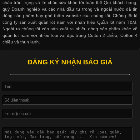
chào trân trọng và lời chúc sức khỏe tới toàn thể Quí khách hàng,
cầu
quý Doanh nghiệp và các nhà đầu tư trong và ngoài nước đã tin
dùng sản phẩm hay ghé thăm website của chúng tôi. Chúng tôi là
công ty sản xuất quần lót nam với nhãn hiệu Quần lót nam T&M.
Ngoài ra chúng tôi còn sản xuất ra nhiều dòng sản phẩm khác về
quần lót nam với nhiều loại vải đặc trung Cotton 2 chiều, Cotton 4
Khám Phá Áo Phông Trang Phục Phổ Biến Nhất Hiện Nay
chiều và thun lạnh.
Cập nhật 2026-04-24 17:24:50
ĐĂNG KÝ NHẬN BÁO GIÁ
Áo phông là một trong những trang phục phổ biến nhất trong
đời sống hiện đại nhờ sự tiện lợi, thoải mái và dễ phối đồ.
Không chỉ xuất hiện trong thời trang thường ngày, áo phông còn
được ứng dụng rộng rãi trong ngành sản xuất may mặc, đặc
biệt là các sản phẩm từ vải thun. Hiện nay,
Công Nghệ In Chuyển Nhiệt Trong Ngành Thời Trang Hiện
Đại