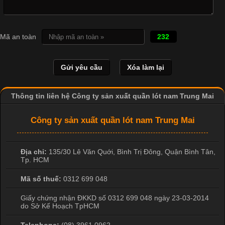
Cập nhật 2026-04-21 15:41:03
In Chuyển Nhiệt Là Gì? Công Nghệ In Hiện Đại Trong Ngành
Mã an toàn
232
May Mặc Trong ngành in ấn và thời trang, in chuyển nhiệt đang
là một trong những công nghệ phổ biến nhờ khả năng tạo ra
hình ảnh sắc nét và bền màu. Đặc biệt, kỹ thuật này được ứng
dụng rộng rãi trong sản xuất áo thun, đồ thể thao
Thông tin liên hệ Công ty sản xuất quần lót nam Trung Mai
Công ty sản xuất quần lót nam Trung Mai
Địa chỉ:
135/30 Lê Văn Quới, Bình Trị Đông
,
Quận Bình Tân
,
Tp. HCM
Mã số thuế:
0312 699 048
Giấy chứng nhận ĐKKD số 0312 699 048 ngày 23-03-2014
do Sở Kế Hoạch TpHCM