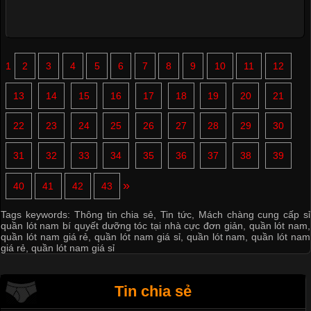
1
2
3
4
5
6
7
8
9
10
11
12
13
14
15
16
17
18
19
20
21
22
23
24
25
26
27
28
29
30
31
32
33
34
35
36
37
38
39
»
40
41
42
43
Tags keywords:
Thông tin chia sẻ
,
Tin tức
,
Mách chàng cung cấp sỉ
quần lót nam bí quyết dưỡng tóc tại nhà cực đơn giản
,
quần lót nam
,
quần lót nam giá rẻ
,
quần lót nam giá sỉ
,
quần lót nam
,
quần lót nam
giá rẻ
,
quần lót nam giá sỉ
Tin chia sẻ