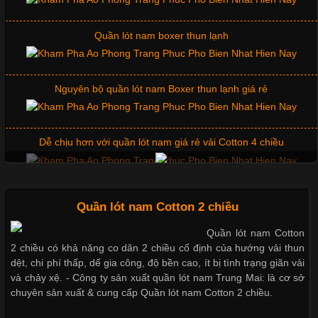
Những Mẫu Áo Thun Đồng Phục Công Ty Được Ưa
Chuộng Hiện Nay
Quần lót nam boxer thun lạnh
Cập nhật 2026-06-01 14:23:34
Nguyên bộ quần lót nam Boxer thun lạnh giá rẻ
Trong môi trường kinh doanh hiện đại, việc xây dựng hình ảnh
chuyên nghiệp đóng vai trò quan trọng đối với sự phát triển của
doanh nghiệp. Một trong những giải pháp hiệu quả được nhiều
Dễ chịu hơn với quần lót nam giá rẻ vải Cotton 4 chiều
đơn vị lựa chọn hiện nay là sử dụng áo thun đồng phục công ty.
Không chỉ giúp tạo sự đồng bộ, áo thun
Mẫu quần short quần lót nam nữ hè thu 2017
Quần lót nam Cotton 2 chiều
Quần lót nam Cotton
Chất Liệu Lycra Có Gì Đặc Biệt Trong Ngành Thời Trang?
2 chiều có khả năng co dãn 2 chiều cố định của hướng vải thun
Thị hiều quần lót nam bơi lội nam và nữ 2017
dệt, chi phí thấp, dể gia công, độ bền cao, ít bị tình trạng giãn vải
Cập nhật 2026-05-27 17:03:46
và chảy xệ. - Công ty sản xuất quần lót nam Trung Mai: là cơ sở
chuyên sản xuất & cung cấp Quần lót nam Cotton 2 chiều.
Vải Lycra Là Gì? Chất Liệu Co Giãn Được Ưa Chuộng Trong
Xu hướng thời trang trẻ và quần lót nam giá sỉ
Ngành May Mặc Trong ngành thời trang hiện đại, các loại vải có