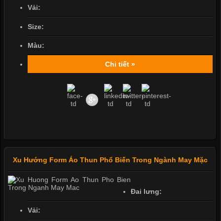
Vải:
Size:
Màu:
Chi tiết »
Xu Hướng Form Áo Thun Phổ Biến Trong Ngành May Mặc
Đai lưng:
Vải: