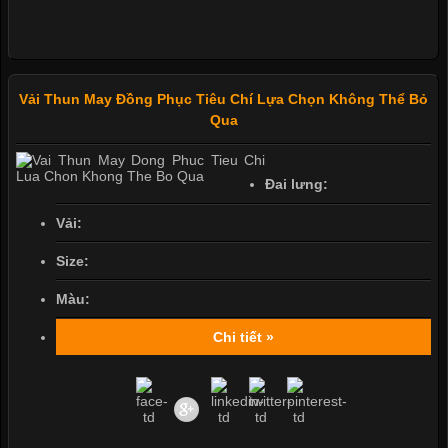
Vải Thun May Đồng Phục Tiêu Chí Lựa Chọn Không Thể Bỏ
Qua
Đai lưng:
Vải:
Size:
Màu:
Chi tiết »