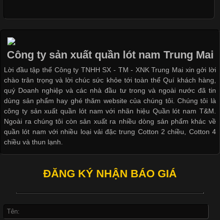
Cập nhật 2026-05-09 15:58:23
Các Form Áo Thun Phổ Biến Hiện Nay Và Xu Hướng Trong
Ngành May Mặc Áo thun là một trong những trang phục quen
thuộc và được sử dụng phổ biến nhất hiện nay. Không chỉ đa
Công ty sản xuất quần lót nam Trung Mai
dạng về màu sắc hay chất liệu, áo thun còn có nhiều form dáng
Lời đầu tập thể Công ty TNHH SX - TM - XNK Trung Mai xin gởi lời
khác nhau để phù hợp với từng phong cách thời trang và nhu
chào trân trọng và lời chúc sức khỏe tới toàn thể Quí khách hàng,
cầu
quý Doanh nghiệp và các nhà đầu tư trong và ngoài nước đã tin
dùng sản phẩm hay ghé thăm website của chúng tôi. Chúng tôi là
công ty sản xuất quần lót nam với nhãn hiệu Quần lót nam T&M.
Ngoài ra chúng tôi còn sản xuất ra nhiều dòng sản phẩm khác về
quần lót nam với nhiều loại vải đặc trung Cotton 2 chiều, Cotton 4
Khám Phá Áo Phông Trang Phục Phổ Biến Nhất Hiện Nay
chiều và thun lạnh.
Cập nhật 2026-04-24 17:24:50
ĐĂNG KÝ NHẬN BÁO GIÁ
Áo phông là một trong những trang phục phổ biến nhất trong
đời sống hiện đại nhờ sự tiện lợi, thoải mái và dễ phối đồ.
Không chỉ xuất hiện trong thời trang thường ngày, áo phông còn
được ứng dụng rộng rãi trong ngành sản xuất may mặc, đặc
biệt là các sản phẩm từ vải thun. Hiện nay,