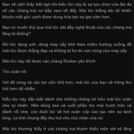
Bạn sẽ cảm thấy bất ngờ khi kiểu tóc này là sự lựa chọn của đại đa
số các chàng trai cơ bắp vạm vỡ đấy. Mái tóc thẳng dài sẽ khiến
khuôn mặt góc cạnh được dung hòa tạo sự gợi cảm hơn.
Bạn có muốn thử qua mái tóc dài đầy nghệ thuật của các chàng trai
lãng tử không?
Khi tóc đang ướt, dùng máy sấy khô theo chiều hướng xuống để
mái tóc được thẳng đẹp và không bị hư do sức nóng của máy sấy.
Mái tóc này rất được các chàng Rocker yêu thích
Tóc xoăn rối
Với độ cong và các lọn uốn nhỏ hơn, mái tóc của bạn sẽ trông thu
hút hơn rất nhiều
Kiểu tóc này đặc biệt dành cho những chàng sở hữu mái tóc xoăn
nhẹ tự nhiên. Nên dùng keo và vuốt phần tóc mái trước trán và
đánh rối nhẹ, còn đuôi tóc sẽ hơi xoăn cúp vào tạo nên sự lạnh
lùng, cá tính nhưng đầy thu hút cho chủ nhân của nó.
Mái tóc thường thấy ở các chàng trai thanh thiếu niên với vẻ lãng