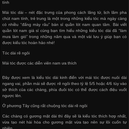
tính
Mái tóc dài – nét đặc trưng của phong cách lãng tử, lịch lãm pha
chút nam tính, trẻ trung là một trong những kiểu tóc mà ngày càng
có nhiều “đấng mày râu”
bán sỉ quần lót nam
quan tâm. Bài viết
quần lót nam giá sỉ
cùng bạn tìm hiểu những kiểu tóc dài đã “làm
mưa làm gió” trong những năm qua và một vài lưu ý giúp bạn có
được kiểu tóc hoàn hảo nhé!
Tóc dài rẽ ngôi
Mái tóc được các diễn viên nam ưa thích
Đây được xem là kiểu tóc dài kinh điển với mái tóc được nuôi dài
ngang vai, phần mái sẽ được rẽ ngôi theo tỷ lệ 5/5 hoặc 4/6 tùy vào
sở thích của các chàng, phía đuôi tóc có thể được cách điệu vuốt
ngược lên.
Ở phương Tây cũng rất chuộng tóc dài rẽ ngôi
Các chàng có gương mặt dài thì đây sẽ là kiểu tóc thích hợp nhất,
vừa tạo nét hài hòa cho gương mặt vừa tạo nên sự lôi cuốn tự
nhiên.