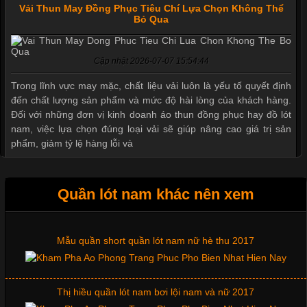
Vải Thun May Đồng Phục Tiêu Chí Lựa Chọn Không Thể
Bỏ Qua
Cập nhật 2026-07-07 15:54:44
Trong lĩnh vực may mặc, chất liệu vải luôn là yếu tố quyết định
đến chất lượng sản phẩm và mức độ hài lòng của khách hàng.
Đối với những đơn vị kinh doanh áo thun đồng phục hay đồ lót
nam, việc lựa chọn đúng loại vải sẽ giúp nâng cao giá trị sản
phẩm, giảm tỷ lệ hàng lỗi và
Quần lót nam khác nên xem
Tìm Hiểu Các Kiểu Cổ Áo Thun Được Ưa Chuộng Trong
Ngành Thời Trang
Mẫu quần short quần lót nam nữ hè thu 2017
Cập nhật 2026-06-01 16:20:50
Thị hiều quần lót nam bơi lội nam và nữ 2017
Áo thun là một trong những trang phục phổ biến nhất hiện nay