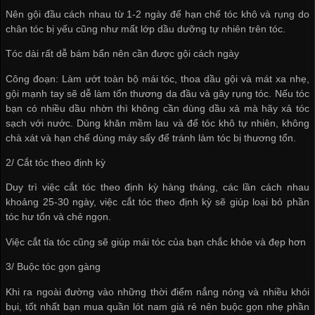
Nên gội đầu cách nhau từ 1-2 ngày để hạn chế tóc khô và rụng do
chân tóc bị yếu cũng như mất lớp dầu dưỡng tự nhiên trên tóc.
Tóc dài rất dễ bám bẩn nên cần được gội cách ngày
Công đoạn: Làm ướt toàn bộ mái tóc, thoa dầu gội và mát xa nhẹ,
gội mạnh tay sẽ dễ làm tổn thương da đầu và gây rụng tóc. Nếu tóc
bạn có nhiều dầu nhờn thì không cần dùng dầu xả mà hãy xả tóc
sạch với nước. Dùng khăn mềm lau và để tóc khô tự nhiên, không
chà xát và hạn chế dùng máy sấy để tránh làm tóc bị thương tổn.
2/ Cắt tóc theo định kỳ
Duy trì việc cắt tóc theo định kỳ hàng tháng, các lần cách nhau
khoảng 25-30 ngày, việc cắt tóc theo định kỳ sẽ giúp loại bỏ phần
tóc hư tổn và chẻ ngọn.
Việc cắt tỉa tóc cũng sẽ giúp mái tóc của bạn chắc khỏe và đẹp hơn
3/ Buộc tóc gọn gàng
Khi ra ngoài đường vào những thời điểm nắng nóng và nhiều khói
bụi, tốt nhất bạn
mua quần lót nam giá rẻ
nên buộc gọn nhẹ phần