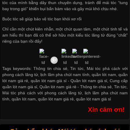
tóc của mình bằng dây thun chuyên dụng, tránh để mái tóc “tung
bay trong gió” khiến bụi bẩn bám vào và gây mùi khó chịu nhé.
Buộc tóc sẽ giúp bảo vệ tóc bạn khỏi xơ rối
Chỉ cần một chút kiên nhẫn, một chút quan tâm, một chút tinh tế và
am hiểu thì bạn đã có thể sở hữu một kiểu tóc lãng tử đúng “chất”
riêng của bạn rồi đấy!
Tags keywords: Thông tin chia sẻ, Tin tức, Mái tóc phá cách với
phong cách lãng tử, lịch lãm pha chút nam tính, quần lót nam, quần
lót nam giá rẻ, quần lót nam giá sỉ -
Quần lót nam giá sỉ
,
Cung cấp
quần lót nam giá sỉ
,
Quần lót nam giá rẻ
-
Thông tin chia sẻ
,
Tin tức
,
Mái tóc phá cách với phong cách lãng tử
,
lịch lãm pha chút nam
tính
,
quần lót nam
,
quần lót nam giá rẻ
,
quần lót nam giá sỉ
Xin cám ơn!