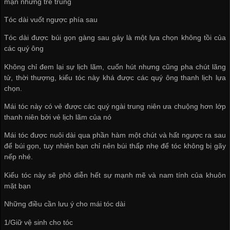
mạn nhưng trẻ trung
Tóc dài vuốt ngược phía sau
Tóc dài được búi gọn gàng sau gáy là một lựa chọn không tồi của
các quý ông
Không chỉ đem lại sự lịch lãm, cuốn hút nhưng cũng pha chút lãng
tử, thời thượng, kiểu tóc này khá được các quý ông thanh lịch lựa
chọn.
Mái tóc này có vẻ được các quý ngài trung niên ưa chuộng hơn lớp
thanh niên bởi vẻ lịch lãm của nó
Mái tóc được nuôi dài qua phần hàm một chút và hất ngược ra sau
để búi gọn, tuy nhiên bạn chỉ nên búi thấp nhẹ để tóc không bị gãy
nếp nhé.
Kiểu tóc này sẽ phô diễn hết sự mạnh mẽ và nam tính của khuôn
mặt bạn
Những điều cần lưu ý cho mái tóc dài
1/Giữ vệ sinh cho tóc