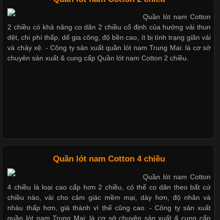
Quần lót nam Cotton
Chất Liệu Lycra Có Gì Đặc Biệt Trong Ngành Thời Trang?
2 chiều có khả năng co dãn 2 chiều cố định của hướng vải thun
Nguyên bộ quần lót nam Boxer thun lạnh giá rẻ
dệt, chi phí thấp, dể gia công, độ bền cao, ít bị tình trạng giãn vải
Cập nhật 2026-05-27 17:03:46
và chảy xệ. - Công ty sản xuất quần lót nam Trung Mai: là cơ sở
chuyên sản xuất & cung cấp Quần lót nam Cotton 2 chiều.
Vải Lycra Là Gì? Chất Liệu Co Giãn Được Ưa Chuộng Trong
Dễ chịu hơn với quần lót nam giá rẻ vải Cotton 4 chiều
Ngành May Mặc Trong ngành thời trang hiện đại, các loại vải có
khả năng co giãn tốt ngày càng được ưa chuộng nhằm mang lại
cảm giác thoải mái cho người mặc. Trong đó, vải Lycra là một
trong những chất liệu nổi bật nhờ độ đàn hồi cao,
Chất Liệu Bamboo Xu Hướng Mới Trong Ngành Thời Trang
Quần lót nam Cotton 4 chiều
Quần lót nam Cotton
Cập nhật 2026-05-21 14:59:25
4 chiều là loại cao cấp hơn 2 chiều, có thể co dãn theo bất cứ
Trong những năm gần đây, vải Bamboo đang trở thành một
chiều nào, vải cho cảm giác mềm mại, dày hơn, độ nhăn và
trong những chất liệu được yêu thích trong ngành thời trang
nhàu thấp hơn, giá thành vì thế cũng cao. - Công ty sản xuất
nhờ đặc tính mềm mại, thoáng khí và thân thiện với môi trường.
quần lót nam Trung Mai: là cơ sở chuyên sản xuất & cung cấp