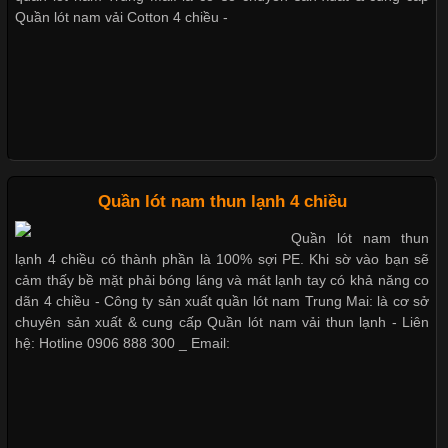
Không chỉ được ứng dụng trong quần áo thường ngày, loại vải
Quần lót nam vải Cotton 4 chiều -
này còn xuất hiện nhiều trong các sản phẩm đồ lót
Những Loại Vải Thun Thông Dụng Và Đặc Điểm Nổi Bật
Cập nhật 2026-05-20 14:58:56
Quần lót nam thun lạnh 4 chiều
Vải thun là một trong những chất liệu được sử dụng rộng rãi
Quần lót nam thun
nhất trong ngành thời trang nhờ đặc tính co giãn, mềm mại và
lạnh 4 chiều có thành phần là 100% sợi PE. Khi sờ vào bạn sẽ
thoải mái khi mặc. Từ áo thun, đồ thể thao cho đến đồ lót nam,
cảm thấy bề mặt phải bóng láng và mát lạnh tay có khả năng co
vải thun luôn đóng vai trò quan trọng trong quá trình sản xuất.
dãn 4 chiều - Công ty sản xuất quần lót nam Trung Mai: là cơ sở
Hiện nay, nhu cầu tìm kiếm quần lót nam giá
chuyên sản xuất & cung cấp Quần lót nam vải thun lạnh - Liên
hệ: Hotline 0906 888 300 _ Email:
Xu Hướng Form Áo Thun Phổ Biến Trong Ngành May Mặc