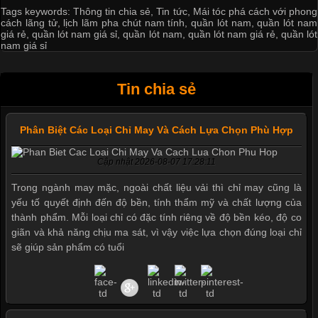
Tags keywords:
Thông tin chia sẻ
,
Tin tức
,
Mái tóc phá cách với phong
cách lãng tử
,
lịch lãm pha chút nam tính
,
quần lót nam
,
quần lót nam
giá rẻ
,
quần lót nam giá sỉ
,
quần lót nam
,
quần lót nam giá rẻ
,
quần lót
nam giá sỉ
Tin chia sẻ
Phân Biệt Các Loại Chỉ May Và Cách Lựa Chọn Phù Hợp
Cập nhật 2026-08-07 17:28:11
Trong ngành may mặc, ngoài chất liệu vải thì chỉ may cũng là
yếu tố quyết định đến độ bền, tính thẩm mỹ và chất lượng của
thành phẩm. Mỗi loại chỉ có đặc tính riêng về độ bền kéo, độ co
giãn và khả năng chịu ma sát, vì vậy việc lựa chọn đúng loại chỉ
sẽ giúp sản phẩm có tuổi