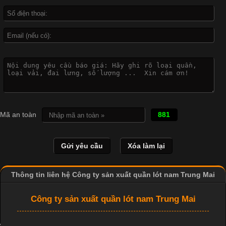
Công Nghệ In Chuyển Nhiệt Trong Ngành Thời Trang Hiện
Đại
Cập nhật 2026-04-21 15:41:03
In Chuyển Nhiệt Là Gì? Công Nghệ In Hiện Đại Trong Ngành
Mã an toàn
881
May Mặc Trong ngành in ấn và thời trang, in chuyển nhiệt đang
là một trong những công nghệ phổ biến nhờ khả năng tạo ra
hình ảnh sắc nét và bền màu. Đặc biệt, kỹ thuật này được ứng
dụng rộng rãi trong sản xuất áo thun, đồ thể thao
Thông tin liên hệ Công ty sản xuất quần lót nam Trung Mai
Công ty sản xuất quần lót nam Trung Mai