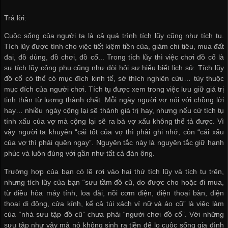
Trả lời:
Cuộc sống của người ta là cả quá trình tích lũy cũng như tích tụ.
Tích lũy được tính cho việc tiết kiệm tiền của, giảm chi tiêu, mua đất
đai, đồ dùng, đồ chơi, đồ cổ... Trong tích lũy thì việc chơi đồ cổ là
sự tích lũy công phu cũng như đòi hỏi sự hiểu biết lịch sử. Tích lũy
đồ cổ có thể có mục đích kinh tế, sở thích nghiên cứu… tùy thuộc
mục đích của người chơi. Tích tụ được xem trong việc lưu giữ giá trị
tinh thần từ lượng thành chất. Mỗi ngày người vợ nói với chồng lời
hay… nhiều ngày cộng lại sẽ thành giá trị hay, nhưng nếu cứ tích tụ
tính xấu của vợ mà cộng lại sẽ ra bà vợ xấu không thể tả được. Vì
vậy người ta khuyên “cái tốt của vợ thì phải ghi nhớ, còn “cái xấu
của vợ thì phải quên ngay”. Nguyên tắc này là nguyên tắc giữ hạnh
phúc và luôn đúng với gần như tất cả đàn ông.
Trường hợp của bạn có lẽ rơi vào hai thứ tích lũy và tích tụ trên,
nhưng tích lũy của bạn “sưu tầm đồ cũ, do được cho hoặc đi mua,
từ điều hòa máy tính, loa đài, nồi cơm điện, điện thoại bàn, điện
thoại di động, cửa kính, kể cả túi xách ví nữ và áo cũ” là việc làm
của “nhà sưu tập đồ cũ” chưa phải “người chơi đồ cổ”. Với những
sưu tập như vậy mà nó không sinh ra tiền để lo cuộc sống gia đình