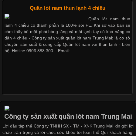
Cập nhật 2026-05-09 15:58:23
Quần lót nam thun lạnh 4 chiều
Dễ chịu hơn với quần lót nam giá rẻ vải Cotton 4 chiều
Các Form Áo Thun Phổ Biến Hiện Nay Và Xu Hướng Trong
Quần lót nam thun
Ngành May Mặc Áo thun là một trong những trang phục quen
lạnh 4 chiều có thành phần là 100% sợi PE. Khi sờ vào bạn sẽ
thuộc và được sử dụng phổ biến nhất hiện nay. Không chỉ đa
cảm thấy bề mặt phải bóng láng và mát lạnh tay có khả năng co
dạng về màu sắc hay chất liệu, áo thun còn có nhiều form dáng
dãn 4 chiều - Công ty sản xuất quần lót nam Trung Mai: là cơ sở
khác nhau để phù hợp với từng phong cách thời trang và nhu
chuyên sản xuất & cung cấp Quần lót nam vải thun lạnh - Liên
cầu
hệ: Hotline 0906 888 300 _ Email:
Khám Phá Áo Phông Trang Phục Phổ Biến Nhất Hiện Nay
Cập nhật 2026-04-24 17:24:50
Áo phông là một trong những trang phục phổ biến nhất trong
đời sống hiện đại nhờ sự tiện lợi, thoải mái và dễ phối đồ.
Công ty sản xuất quần lót nam Trung Mai
Không chỉ xuất hiện trong thời trang thường ngày, áo phông còn
Lời đầu tập thể Công ty TNHH SX - TM - XNK Trung Mai xin gởi lời
được ứng dụng rộng rãi trong ngành sản xuất may mặc, đặc
chào trân trọng và lời chúc sức khỏe tới toàn thể Quí khách hàng,
biệt là các sản phẩm từ vải thun. Hiện nay,