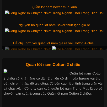
Quần lót nam boxer thun lạnh
Chất Liệu Lycra Có Gì Đặc Biệt Trong Ngành Thời Trang?
Cập nhật 2026-05-27 17:03:46
Nguyên bộ quần lót nam Boxer thun lạnh giá rẻ
Vải Lycra Là Gì? Chất Liệu Co Giãn Được Ưa Chuộng Trong
Ngành May Mặc Trong ngành thời trang hiện đại, các loại vải có
khả năng co giãn tốt ngày càng được ưa chuộng nhằm mang lại
Dễ chịu hơn với quần lót nam giá rẻ vải Cotton 4 chiều
cảm giác thoải mái cho người mặc. Trong đó, vải Lycra là một
trong những chất liệu nổi bật nhờ độ đàn hồi cao,
Mẫu quần short quần lót nam nữ hè thu 2017
Quần lót nam Cotton 2 chiều
Quần lót nam Cotton
Chất Liệu Bamboo Xu Hướng Mới Trong Ngành Thời Trang
2 chiều có khả năng co dãn 2 chiều cố định của hướng vải thun
Thị hiều quần lót nam bơi lội nam và nữ 2017
dệt, chi phí thấp, dể gia công, độ bền cao, ít bị tình trạng giãn vải
Cập nhật 2026-05-21 14:59:25
và chảy xệ. - Công ty sản xuất quần lót nam Trung Mai: là cơ sở
chuyên sản xuất & cung cấp Quần lót nam Cotton 2 chiều.
Trong những năm gần đây, vải Bamboo đang trở thành một
Xu hướng thời trang trẻ và quần lót nam giá sỉ
trong những chất liệu được yêu thích trong ngành thời trang
nhờ đặc tính mềm mại, thoáng khí và thân thiện với môi trường.