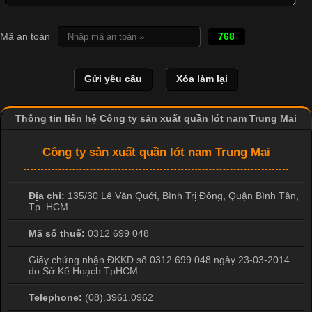
Cập nhật 2026-04-20 17:14:16
Mã an toàn
768
Vải cotton là một trong những chất liệu được sử dụng rộng rãi
nhất trong ngành dệt may nhờ đặc tính mềm mại, thoáng mát
và thấm hút mồ hôi tốt. Đây cũng là loại vải được nhiều công ty
sản xuất quần lót nam lựa chọn để tạo ra các sản phẩm chất
lượng, phù hợp với nhu cầu sử dụng
Thông tin liên hệ Công ty sản xuất quần lót nam Trung Mai
Công ty sản xuất quần lót nam Trung Mai
Địa chỉ:
135/30 Lê Văn Quới, Bình Trị Đông
,
Quận Bình Tân
,
Tp. HCM
Mã số thuế:
0312 699 048
Giấy chứng nhận ĐKKD số 0312 699 048 ngày 23-03-2014
do Sở Kế Hoạch TpHCM
Telephone:
(08).3961.0962