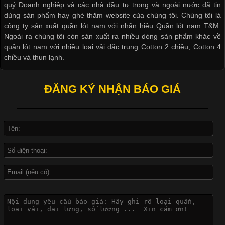
quý Doanh nghiệp và các nhà đầu tư trong và ngoài nước đã tin
dùng sản phẩm hay ghé thăm website của chúng tôi. Chúng tôi là
công ty sản xuất quần lót nam với nhãn hiệu Quần lót nam T&M.
Ngoài ra chúng tôi còn sản xuất ra nhiều dòng sản phẩm khác về
quần lót nam với nhiều loại vải đặc trung Cotton 2 chiều, Cotton 4
Công Nghệ In Chuyển Nhiệt Trong Ngành Thời Trang Hiện
chiều và thun lạnh.
Đại
ĐĂNG KÝ NHẬN BÁO GIÁ
Cập nhật 2026-04-21 15:41:03
In Chuyển Nhiệt Là Gì? Công Nghệ In Hiện Đại Trong Ngành
May Mặc Trong ngành in ấn và thời trang, in chuyển nhiệt đang
là một trong những công nghệ phổ biến nhờ khả năng tạo ra
hình ảnh sắc nét và bền màu. Đặc biệt, kỹ thuật này được ứng
dụng rộng rãi trong sản xuất áo thun, đồ thể thao
Vì Sao Cơ Sở Sản Xuất Quần Lót Nam Ưa Chuộng Vải
Cotton?