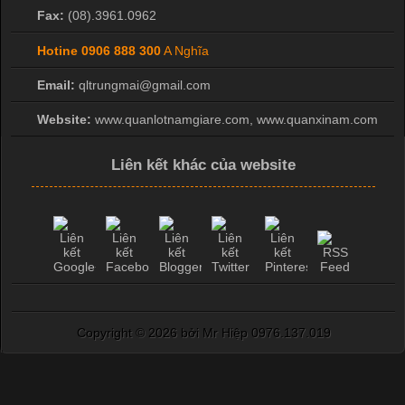
Fax:
(08).3961.0962
Hotine
0906 888 300
A Nghĩa
Email:
qltrungmai@gmail.com
Website:
www.quanlotnamgiare.com, www.quanxinam.com
Liên kết khác của website
Copyright ©
2026 bởi Mr Hiệp 0976.137.019