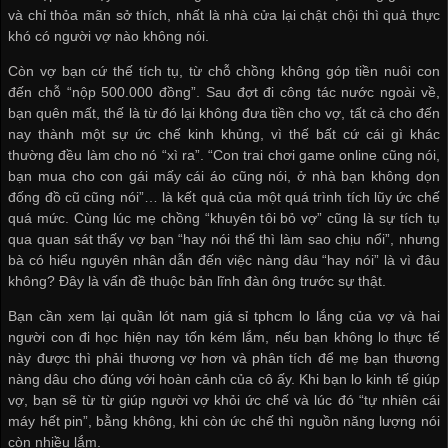
và chỉ thỏa mãn sở thích, nhất là nhà cửa lại chật chội thì quả thực
khó có người vợ nào không nói.
Còn vợ bạn cứ thế tích tụ, từ chỗ chồng không góp tiền nuôi con
đến chỗ “nộp 500.000 đồng”. Sau đợt đi công tác nước ngoài về,
bạn quên mất, thế là từ đó lại không đưa tiền cho vợ, tất cả cho đến
nay thành một sự ức chế kinh khủng, vì thế bất cứ cái gì khác
thường đều làm cho nó “xì ra”. “Con trai chơi game online cũng nói,
bạn mua cho con gái mấy cái áo cũng nói, ở nhà bạn không dọn
đống đồ cũ cũng nói”… là kết quả của một quá trình tích lũy ức chế
quá mức. Cùng lúc mẹ chồng “khuyên tôi bỏ vợ” cũng là sự tích tụ
qua quan sát thấy vợ bạn “hay nói thế thì làm sao chịu nổi”, nhưng
bà có hiểu nguyên nhân dẫn đến việc nàng dâu “hay nói” là vì đâu
không? Đây là vấn đề thuộc bản lĩnh đàn ông trước sự thật.
Bạn cần xem lại
quần lót nam giá sỉ tphcm
lo lắng của vợ và hai
người con đi học hiện nay tốn kém lắm, nếu bạn không lo thực tế
này được thì phải thương vợ hơn và phân tích để mẹ bạn thương
nàng dâu cho đúng với hoàn cảnh của cô ấy. Khi bạn lo kinh tế giúp
vợ, bạn sẽ từ từ giúp người vợ khỏi ức chế và lúc đó “tự nhiên cái
máy hết pin”, bằng không, khi còn ức chế thì nguồn năng lượng nói
còn nhiều lắm.