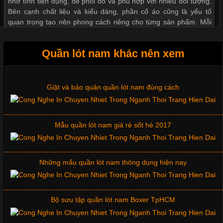
nhờ tính tiện dụng, dễ phối đồ và phù hợp với nhiều đối tượng.
Bên cạnh chất liệu và kiểu dáng, phần cổ áo cũng là yếu tố
Thị hiều quần lót nam bơi lội nam và nữ 2017
quan trọng tạo nên phong cách riêng cho từng sản phẩm. Mỗi
loại cổ áo sẽ mang đến một vẻ đẹp khác
Xu hướng thời trang trẻ và quần lót nam giá sỉ
Quần lót nam khác nên xem
Giặt và bảo quản quần lót nam đúng cách
Những Mẫu Áo Thun Đồng Phục Công Ty Được Ưa
Chuộng Hiện Nay
Mẫu quần lót nam giá rẻ sốt hè 2017
Cập nhật 2026-06-01 14:23:34
Trong môi trường kinh doanh hiện đại, việc xây dựng hình ảnh
chuyên nghiệp đóng vai trò quan trọng đối với sự phát triển của
Những mẩu quần lót nam thông dụng hiện nay
doanh nghiệp. Một trong những giải pháp hiệu quả được nhiều
đơn vị lựa chọn hiện nay là sử dụng áo thun đồng phục công ty.
Không chỉ giúp tạo sự đồng bộ, áo thun
Bộ sưu tập quần lót nam Boxer TpHCM