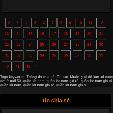
1
2
3
4
5
6
7
8
9
10
11
12
13
14
15
16
17
18
19
20
21
22
23
24
25
26
27
28
29
30
31
32
33
34
35
36
37
38
39
»
40
41
42
Tags keywords:
Thông tin chia sẻ
,
Tin tức
,
Muốn ly dị để làm lại cuộc
đời ở tuổi 50
,
quần lót nam
,
quần lót nam giá rẻ
,
quần lót nam giá sỉ
,
quần lót nam
,
quần lót nam giá rẻ
,
quần lót nam giá sỉ
Tin chia sẻ