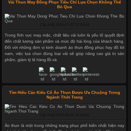
Vải Thun May Đồng Phục Tiêu Chí Lựa Chọn Không Thể
Bỏ Qua
Cập nhật 2026-07-07 15:54:44
Trong lĩnh vực may mặc, chất liệu vải luôn là yếu tố quyết định
đến chất lượng sản phẩm và mức độ hài lòng của khách hàng.
Đối với những đơn vị kinh doanh áo thun đồng phục hay đồ lót
nam, việc lựa chọn đúng loại vải sẽ giúp nâng cao giá trị sản
phẩm, giảm tỷ lệ hàng lỗi và
Tìm Hiểu Các Kiểu Cổ Áo Thun Được Ưa Chuộng Trong
Ngành Thời Trang
Cập nhật 2026-06-01 16:20:50
Mẫu quần short quần lót nam nữ hè thu 2017
Áo thun là một trong những trang phục phổ biến nhất hiện nay