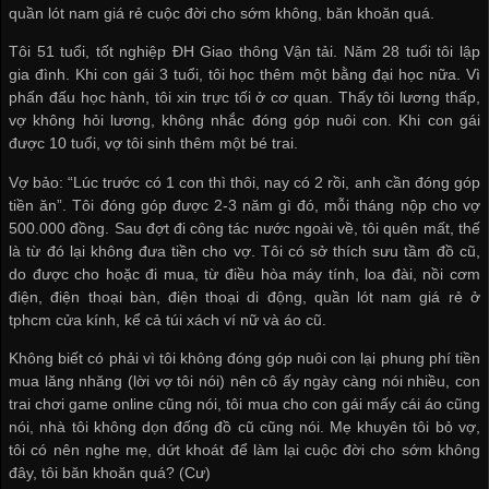
quần lót nam giá rẻ
cuộc đời cho sớm không, băn khoăn quá.
Tôi 51 tuổi, tốt nghiệp ĐH Giao thông Vận tải. Năm 28 tuổi tôi lập
gia đình. Khi con gái 3 tuổi, tôi học thêm một bằng đại học nữa. Vì
phấn đấu học hành, tôi xin trực tối ở cơ quan. Thấy tôi lương thấp,
vợ không hỏi lương, không nhắc đóng góp nuôi con. Khi con gái
được 10 tuổi, vợ tôi sinh thêm một bé trai.
Vợ bảo: “Lúc trước có 1 con thì thôi, nay có 2 rồi, anh cần đóng góp
tiền ăn”. Tôi đóng góp được 2-3 năm gì đó, mỗi tháng nộp cho vợ
500.000 đồng. Sau đợt đi công tác nước ngoài về, tôi quên mất, thế
là từ đó lại không đưa tiền cho vợ. Tôi có sở thích sưu tầm đồ cũ,
do được cho hoặc đi mua, từ điều hòa máy tính, loa đài, nồi cơm
điện, điện thoại bàn, điện thoại di động,
quần lót nam giá rẻ ở
tphcm
cửa kính, kể cả túi xách ví nữ và áo cũ.
Không biết có phải vì tôi không đóng góp nuôi con lại phung phí tiền
mua lăng nhăng (lời vợ tôi nói) nên cô ấy ngày càng nói nhiều, con
trai chơi game online cũng nói, tôi mua cho con gái mấy cái áo cũng
nói, nhà tôi không dọn đống đồ cũ cũng nói. Mẹ khuyên tôi bỏ vợ,
tôi có nên nghe mẹ, dứt khoát để làm lại cuộc đời cho sớm không
đây, tôi băn khoăn quá? (Cư)