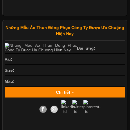
Những Mẫu Áo Thun Đồng Phục Công Ty Được Ưa Chuộng
Hiện Nay
Đai lưng:
Vải:
Size:
Màu:
Chi tiết »