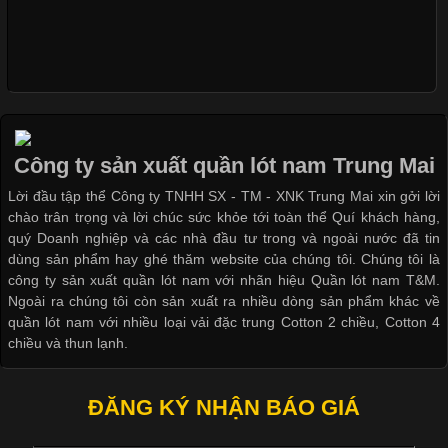
Xu Hướng Form Áo Thun Phổ Biến Trong Ngành May Mặc
Cập nhật 2026-05-09 15:58:23
Các Form Áo Thun Phổ Biến Hiện Nay Và Xu Hướng Trong
Ngành May Mặc Áo thun là một trong những trang phục quen
thuộc và được sử dụng phổ biến nhất hiện nay. Không chỉ đa
Công ty sản xuất quần lót nam Trung Mai
dạng về màu sắc hay chất liệu, áo thun còn có nhiều form dáng
Lời đầu tập thể Công ty TNHH SX - TM - XNK Trung Mai xin gởi lời
khác nhau để phù hợp với từng phong cách thời trang và nhu
chào trân trọng và lời chúc sức khỏe tới toàn thể Quí khách hàng,
cầu
quý Doanh nghiệp và các nhà đầu tư trong và ngoài nước đã tin
dùng sản phẩm hay ghé thăm website của chúng tôi. Chúng tôi là
công ty sản xuất quần lót nam với nhãn hiệu Quần lót nam T&M.
Ngoài ra chúng tôi còn sản xuất ra nhiều dòng sản phẩm khác về
quần lót nam với nhiều loại vải đặc trung Cotton 2 chiều, Cotton 4
Khám Phá Áo Phông Trang Phục Phổ Biến Nhất Hiện Nay
chiều và thun lạnh.
Cập nhật 2026-04-24 17:24:50
ĐĂNG KÝ NHẬN BÁO GIÁ
Áo phông là một trong những trang phục phổ biến nhất trong
đời sống hiện đại nhờ sự tiện lợi, thoải mái và dễ phối đồ.