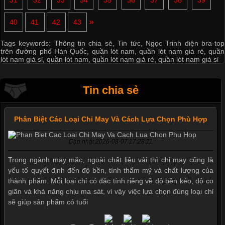
31
32
33
34
35
36
37
38
39
»
40
41
42
43
Tags keywords:
Thông tin chia sẻ
,
Tin tức
,
Ngọc Trinh diện bra-top
trên đường phố Hàn Quốc
,
quần lót nam
,
quần lót nam giá rẻ
,
quần
lót nam giá sỉ
,
quần lót nam
,
quần lót nam giá rẻ
,
quần lót nam giá sỉ
Tin chia sẻ
Phân Biệt Các Loại Chỉ May Và Cách Lựa Chọn Phù Hợp
Cập nhật 2026-08-07 17:28:11
Trong ngành may mặc, ngoài chất liệu vải thì chỉ may cũng là
yếu tố quyết định đến độ bền, tính thẩm mỹ và chất lượng của
thành phẩm. Mỗi loại chỉ có đặc tính riêng về độ bền kéo, độ co
giãn và khả năng chịu ma sát, vì vậy việc lựa chọn đúng loại chỉ
sẽ giúp sản phẩm có tuổi