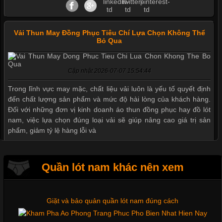
Vải Thun May Đồng Phục Tiêu Chí Lựa Chọn Không Thể
Bỏ Qua
Cập nhật 2026-07-07 15:54:44
Mẫu quần short quần lót nam nữ hè thu 2017
Trong lĩnh vực may mặc, chất liệu vải luôn là yếu tố quyết định
đến chất lượng sản phẩm và mức độ hài lòng của khách hàng.
Đối với những đơn vị kinh doanh áo thun đồng phục hay đồ lót
nam, việc lựa chọn đúng loại vải sẽ giúp nâng cao giá trị sản
Thị hiều quần lót nam bơi lội nam và nữ 2017
phẩm, giảm tỷ lệ hàng lỗi và
Xu hướng thời trang trẻ và quần lót nam giá sỉ
Quần lót nam khác nên xem
Tìm Hiểu Các Kiểu Cổ Áo Thun Được Ưa Chuộng Trong
Ngành Thời Trang
Giặt và bảo quản quần lót nam đúng cách