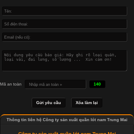
Không chỉ xuất hiện trong thời trang thường ngày, áo phông còn
được ứng dụng rộng rãi trong ngành sản xuất may mặc, đặc
biệt là các sản phẩm từ vải thun. Hiện nay,
Công Nghệ In Chuyển Nhiệt Trong Ngành Thời Trang Hiện
Đại
Cập nhật 2026-04-21 15:41:03
In Chuyển Nhiệt Là Gì? Công Nghệ In Hiện Đại Trong Ngành
Mã an toàn
140
May Mặc Trong ngành in ấn và thời trang, in chuyển nhiệt đang
là một trong những công nghệ phổ biến nhờ khả năng tạo ra
hình ảnh sắc nét và bền màu. Đặc biệt, kỹ thuật này được ứng
dụng rộng rãi trong sản xuất áo thun, đồ thể thao
Thông tin liên hệ Công ty sản xuất quần lót nam Trung Mai