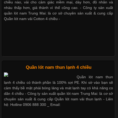
Trong những năm gần đây, vải Bamboo đang trở thành một
chiều nào, vải cho cảm giác mềm mại, dày hơn, độ nhăn và
trong những chất liệu được yêu thích trong ngành thời trang
nhàu thấp hơn, giá thành vì thế cũng cao. - Công ty sản xuất
Bộ sưu tập quần lót nam Boxer TpHCM
nhờ đặc tính mềm mại, thoáng khí và thân thiện với môi trường.
quần lót nam Trung Mai: là cơ sở chuyên sản xuất & cung cấp
Không chỉ được ứng dụng trong quần áo thường ngày, loại vải
Quần lót nam vải Cotton 4 chiều -
này còn xuất hiện nhiều trong các sản phẩm đồ lót
Quần lót nam boxer thun lạnh
Nguyên bộ quần lót nam Boxer thun lạnh giá rẻ
Những Loại Vải Thun Thông Dụng Và Đặc Điểm Nổi Bật
Cập nhật 2026-05-20 14:58:56
Quần lót nam thun lạnh 4 chiều
Dễ chịu hơn với quần lót nam giá rẻ vải Cotton 4 chiều
Vải thun là một trong những chất liệu được sử dụng rộng rãi
Quần lót nam thun
nhất trong ngành thời trang nhờ đặc tính co giãn, mềm mại và
lạnh 4 chiều có thành phần là 100% sợi PE. Khi sờ vào bạn sẽ
thoải mái khi mặc. Từ áo thun, đồ thể thao cho đến đồ lót nam,
cảm thấy bề mặt phải bóng láng và mát lạnh tay có khả năng co
vải thun luôn đóng vai trò quan trọng trong quá trình sản xuất.
dãn 4 chiều - Công ty sản xuất quần lót nam Trung Mai: là cơ sở
Hiện nay, nhu cầu tìm kiếm quần lót nam giá
chuyên sản xuất & cung cấp Quần lót nam vải thun lạnh - Liên
hệ: Hotline 0906 888 300 _ Email: