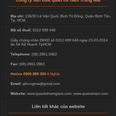
Công ty sản xuất quần lót nam Trung Mai
Địa chỉ:
135/30 Lê Văn Quới, Bình Trị Đông
,
Quận Bình Tân
,
Tp. HCM
Mã số thuế:
0312 699 048
Giấy chứng nhận ĐKKD số 0312 699 048 ngày 23-03-2014
do Sở Kế Hoạch TpHCM
Telephone:
(08).3961.0962
Fax:
(08).3961.0962
Hotine
0906 888 300
A Nghĩa
Email:
qltrungmai@gmail.com
Website:
www.quanlotnamgiare.com, www.quanxinam.com
Liên kết khác của website