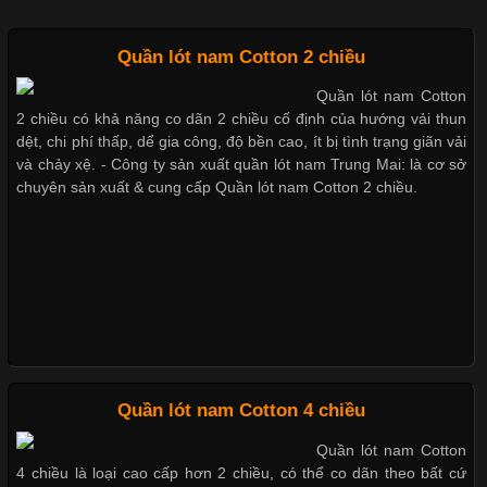
Mẫu quần short quần lót nam nữ hè thu 2017
Quần lót nam Cotton 2 chiều
Quần lót nam Cotton
Chất Liệu Lycra Có Gì Đặc Biệt Trong Ngành Thời Trang?
2 chiều có khả năng co dãn 2 chiều cố định của hướng vải thun
Thị hiều quần lót nam bơi lội nam và nữ 2017
dệt, chi phí thấp, dể gia công, độ bền cao, ít bị tình trạng giãn vải
Cập nhật 2026-05-27 17:03:46
và chảy xệ. - Công ty sản xuất quần lót nam Trung Mai: là cơ sở
chuyên sản xuất & cung cấp Quần lót nam Cotton 2 chiều.
Vải Lycra Là Gì? Chất Liệu Co Giãn Được Ưa Chuộng Trong
Xu hướng thời trang trẻ và quần lót nam giá sỉ
Ngành May Mặc Trong ngành thời trang hiện đại, các loại vải có
khả năng co giãn tốt ngày càng được ưa chuộng nhằm mang lại
cảm giác thoải mái cho người mặc. Trong đó, vải Lycra là một
trong những chất liệu nổi bật nhờ độ đàn hồi cao,
Giặt và bảo quản quần lót nam đúng cách
Mẫu quần lót nam giá rẻ sốt hè 2017
Chất Liệu Bamboo Xu Hướng Mới Trong Ngành Thời Trang
Quần lót nam Cotton 4 chiều
Những mẩu quần lót nam thông dụng hiện nay
Quần lót nam Cotton
Cập nhật 2026-05-21 14:59:25
4 chiều là loại cao cấp hơn 2 chiều, có thể co dãn theo bất cứ