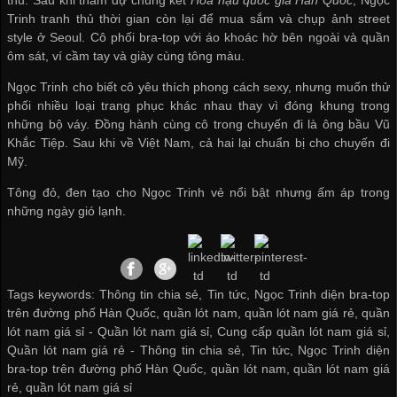
Trinh tranh thủ thời gian còn lại để mua sắm và chụp ảnh street
style ở Seoul. Cô phối bra-top với áo khoác hờ bên ngoài và quần
ôm sát, ví cầm tay và giày cùng tông màu.
Ngọc Trinh cho biết cô yêu thích phong cách sexy, nhưng muốn thử
phối nhiều loại trang phục khác nhau thay vì đóng khung trong
những bộ váy. Đồng hành cùng cô trong chuyến đi là ông bầu Vũ
Khắc Tiệp. Sau khi về Việt Nam, cả hai lại chuẩn bị cho chuyến đi
Mỹ.
Tông đỏ, đen tạo cho Ngọc Trinh vẻ nổi bật nhưng ấm áp trong
những ngày gió lạnh.
Tags keywords: Thông tin chia sẻ, Tin tức, Ngọc Trinh diện bra-top
trên đường phố Hàn Quốc, quần lót nam, quần lót nam giá rẻ, quần
lót nam giá sỉ -
Quần lót nam giá sỉ
,
Cung cấp quần lót nam giá sỉ
,
Quần lót nam giá rẻ
-
Thông tin chia sẻ
,
Tin tức
,
Ngọc Trinh diện
bra-top trên đường phố Hàn Quốc
,
quần lót nam
,
quần lót nam giá
rẻ
,
quần lót nam giá sỉ