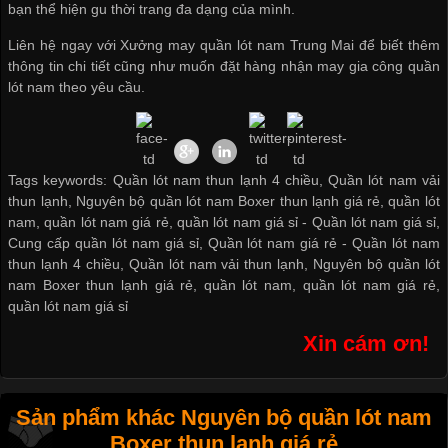
bạn thể hiện gu thời trang đa dạng của mình.
Liên hệ ngay với
Xưởng may quần lót nam
Trung Mai để biết thêm
thông tin chi tiết cũng như muốn đặt hàng
nhận may gia công quần
lót nam
theo yêu cầu.
Tags keywords: Quần lót nam thun lạnh 4 chiều, Quần lót nam vải
thun lạnh, Nguyên bộ quần lót nam Boxer thun lạnh giá rẻ, quần lót
nam, quần lót nam giá rẻ, quần lót nam giá sỉ -
Quần lót nam giá sỉ
,
Cung cấp quần lót nam giá sỉ
,
Quần lót nam giá rẻ
-
Quần lót nam
thun lạnh 4 chiều
,
Quần lót nam vải thun lạnh
,
Nguyên bộ quần lót
nam Boxer thun lạnh giá rẻ
,
quần lót nam
,
quần lót nam giá rẻ
,
quần lót nam giá sỉ
Xin cám ơn!
Sản phẩm khác Nguyên bộ quần lót nam
Boxer thun lạnh giá rẻ