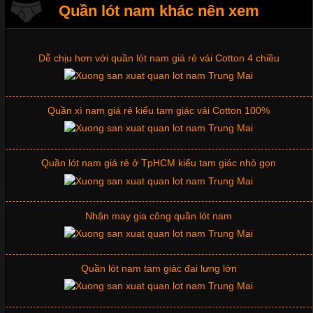
Xu hướng thời trang trẻ và quần lót nam giá sỉ
Quần lót nam khác nên xem
Dễ chịu hơn với quần lót nam giá rẻ vải Cotton 4 chiều
Những Mẫu Áo Thun Đồng Phục Công Ty Được Ưa
Chuộng Hiện Nay
Quần xì nam giá rẻ kiểu tam giác vải Cotton 100%
Cập nhật 2026-06-01 14:23:34
Trong môi trường kinh doanh hiện đại, việc xây dựng hình ảnh
chuyên nghiệp đóng vai trò quan trọng đối với sự phát triển của
Quần lót nam giá rẻ ở TpHCM kiểu tam giác nhỏ gọn
doanh nghiệp. Một trong những giải pháp hiệu quả được nhiều
đơn vị lựa chọn hiện nay là sử dụng áo thun đồng phục công ty.
Không chỉ giúp tạo sự đồng bộ, áo thun
Nhận may gia công quần lót nam
Quần lót nam tam giác đai lưng lớn
Chất Liệu Lycra Có Gì Đặc Biệt Trong Ngành Thời Trang?
Cập nhật 2026-05-27 17:03:46