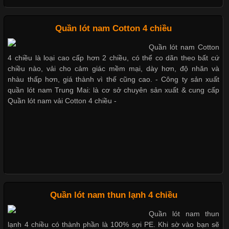
Quần xì nam giá rẻ kiểu tam giác vải Cotton 100%
Những Loại Vải Thun Thông Dụng Và Đặc Điểm Nổi Bật
Quần lót nam Cotton 4 chiều
Quần lót nam giá rẻ ở TpHCM kiểu tam giác nhỏ gọn
Quần lót nam Cotton
Cập nhật 2026-05-20 14:58:56
4 chiều là loại cao cấp hơn 2 chiều, có thể co dãn theo bất cứ
Vải thun là một trong những chất liệu được sử dụng rộng rãi
chiều nào, vải cho cảm giác mềm mại, dày hơn, độ nhăn và
nhất trong ngành thời trang nhờ đặc tính co giãn, mềm mại và
nhàu thấp hơn, giá thành vì thế cũng cao. - Công ty sản xuất
Nhận may gia công quần lót nam
thoải mái khi mặc. Từ áo thun, đồ thể thao cho đến đồ lót nam,
quần lót nam Trung Mai: là cơ sở chuyên sản xuất & cung cấp
vải thun luôn đóng vai trò quan trọng trong quá trình sản xuất.
Quần lót nam vải Cotton 4 chiều -
Hiện nay, nhu cầu tìm kiếm quần lót nam giá
Quần lót nam tam giác đai lưng lớn
Quần lót nam ống dài vài cotton 4 chiều
Xu Hướng Form Áo Thun Phổ Biến Trong Ngành May Mặc
Cập nhật 2026-05-09 15:58:23
Quần lót nam thun lạnh 4 chiều
Quần lót nam có ống
Các Form Áo Thun Phổ Biến Hiện Nay Và Xu Hướng Trong
Quần lót nam thun
Ngành May Mặc Áo thun là một trong những trang phục quen
lạnh 4 chiều có thành phần là 100% sợi PE. Khi sờ vào bạn sẽ