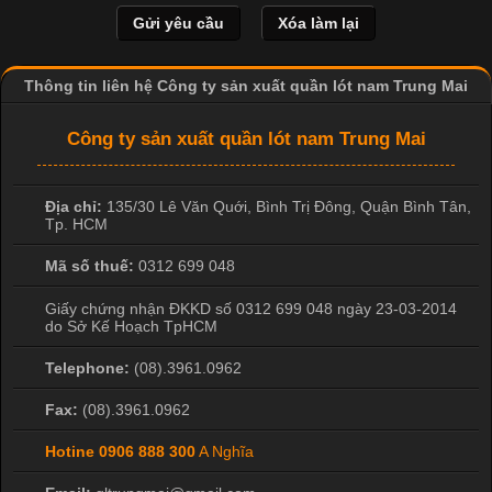
và thấm hút mồ hôi tốt. Đây cũng là loại vải được nhiều công ty
sản xuất quần lót nam lựa chọn để tạo ra các sản phẩm chất
lượng, phù hợp với nhu cầu sử dụng
Thông tin liên hệ Công ty sản xuất quần lót nam Trung Mai
Công ty sản xuất quần lót nam Trung Mai
Địa chỉ:
135/30 Lê Văn Quới, Bình Trị Đông
,
Quận Bình Tân
,
Tp. HCM
Mã số thuế:
0312 699 048
Giấy chứng nhận ĐKKD số 0312 699 048 ngày 23-03-2014
do Sở Kế Hoạch TpHCM
Telephone:
(08).3961.0962
Fax:
(08).3961.0962
Hotine
0906 888 300
A Nghĩa