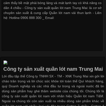
thuộc và được sử dụng phổ biến nhất hiện nay. Không chỉ đa
cảm thấy bề mặt phải bóng láng và mát lạnh tay có khả năng co
dạng về màu sắc hay chất liệu, áo thun còn có nhiều form dáng
dãn 4 chiều - Công ty sản xuất quần lót nam Trung Mai: là cơ sở
khác nhau để phù hợp với từng phong cách thời trang và nhu
chuyên sản xuất & cung cấp Quần lót nam vải thun lạnh - Liên
cầu
hệ: Hotline 0906 888 300 _ Email:
Khám Phá Áo Phông Trang Phục Phổ Biến Nhất Hiện Nay
Cập nhật 2026-04-24 17:24:50
Áo phông là một trong những trang phục phổ biến nhất trong
đời sống hiện đại nhờ sự tiện lợi, thoải mái và dễ phối đồ.
Công ty sản xuất quần lót nam Trung Mai
Không chỉ xuất hiện trong thời trang thường ngày, áo phông còn
Lời đầu tập thể Công ty TNHH SX - TM - XNK Trung Mai xin gởi lời
được ứng dụng rộng rãi trong ngành sản xuất may mặc, đặc
chào trân trọng và lời chúc sức khỏe tới toàn thể Quí khách hàng,
biệt là các sản phẩm từ vải thun. Hiện nay,
quý Doanh nghiệp và các nhà đầu tư trong và ngoài nước đã tin
dùng sản phẩm hay ghé thăm website của chúng tôi. Chúng tôi là
công ty sản xuất quần lót nam với nhãn hiệu Quần lót nam T&M.
Ngoài ra chúng tôi còn sản xuất ra nhiều dòng sản phẩm khác về