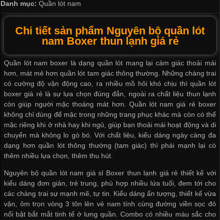
Danh mục:
Quần lót nam
Chi tiết sản phẩm Nguyên bộ quần lót
nam Boxer thun lạnh giá rẻ
Quần lót nam boxer
là dạng quần lót mang lại cảm giác thoải mái
hơn, mát mẻ hơn quần lót tam giác thông thường. Những chàng trai
có cường độ vận động cao, ra nhiều mồ hôi khó chịu thì
quần lót
boxer giá rẻ
là sự lựa chọn đúng đắn, ngoài ra chất liệu thun lạnh
còn giúp người mặc thoáng mát hơn.
Quần lót nam giá rẻ
boxer
không chỉ dùng để mặc trong những trang phục khác mà còn có thể
mặc riêng khi ở nhà hay khi ngủ, giúp bạn thoải mái hoạt động và di
chuyển mà không lo gò bó. Với chất liệu, kiểu dáng ngày càng đa
dạng hơn quần lót thông thường (tam giác) thì phái mạnh lại có
thêm nhiều lựa chọn, thêm thu hút.
Nguyên bộ
quần lót nam giá sỉ
Boxer thun lạnh giá rẻ thiết kế với
kiểu dáng đơn giản, trẻ trung, phù hợp nhiều lứa tuổi, đem tới cho
các chàng trai sự mạnh mẽ, tự tin. Kiểu dáng ấn tượng, thiết kế vừa
vặn, ôm trọn vòng 3 tôn lên vẻ nam tính cùng đường viền sọc đỏ
nổi bật bắt mắt tinh tế ở lưng quần. Combo có nhiều màu sắc cho