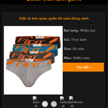
Giặt và bảo quản quần lót nam đúng cách
Đai lưng:
Nhiều loại
Vải:
Thun lạnh
Size:
Đủ size
Màu:
Nhiều màu
Chi tiết »