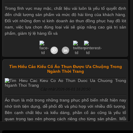
Trong lĩnh vực may mặc, chất liệu vải luôn là yếu tố quyết định
đến chất lượng sản phẩm và mức độ hài lòng của khách hàng.
Đối với những đơn vị kinh doanh áo thun đồng phục hay đồ lót
nam, việc lựa chọn đúng loại vải sẽ giúp nâng cao giá trị sản
phẩm, giảm tỷ lệ hàng lỗi và
Tìm Hiểu Các Kiểu Cổ Áo Thun Được Ưa Chuộng Trong
Ngành Thời Trang
Cập nhật 2026-06-01 16:20:50
Mẫu quần short quần lót nam nữ hè thu 2017
Áo thun là một trong những trang phục phổ biến nhất hiện nay
nhờ tính tiện dụng, dễ phối đồ và phù hợp với nhiều đối tượng.
Bên cạnh chất liệu và kiểu dáng, phần cổ áo cũng là yếu tố
Thị hiều quần lót nam bơi lội nam và nữ 2017
quan trọng tạo nên phong cách riêng cho từng sản phẩm. Mỗi
loại cổ áo sẽ mang đến một vẻ đẹp khác