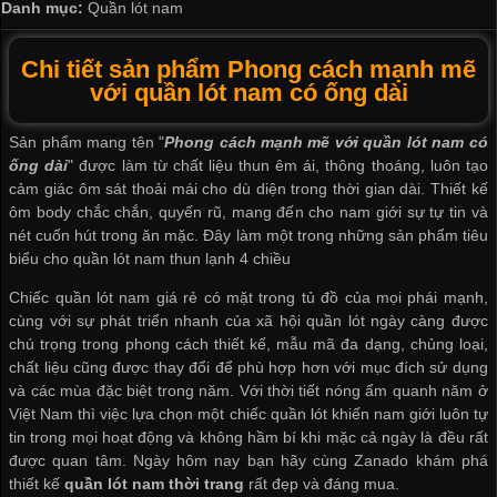
Danh mục:
Quần lót nam
Chi tiết sản phẩm Phong cách mạnh mẽ
với quần lót nam có ống dài
Sản phẩm mang tên "
Phong cách mạnh mẽ với
quần lót nam
có
ống dài
" được làm từ chất liệu thun êm ái, thông thoáng, luôn tạo
cảm giác ôm sát thoải mái cho dù diện trong thời gian dài. Thiết kế
ôm body chắc chắn, quyến rũ, mang đến cho nam giới sự tự tin và
nét cuốn hút trong ăn mặc. Đây làm một trong những sản phẩm tiêu
biểu cho
quần lót nam thun lạnh 4 chiều
Chiếc
quần lót nam giá rẻ
có mặt trong tủ đồ của mọi phái mạnh,
cùng với sự phát triển nhanh của xã hội quần lót ngày càng được
chú trọng trong phong cách thiết kế, mẫu mã đa dạng, chủng loại,
chất liệu cũng được thay đổi để phù hợp hơn với mục đích sử dụng
và các mùa đặc biệt trong năm. Với thời tiết nóng ẩm quanh năm ở
Việt Nam thì việc lựa chọn một chiếc quần lót khiến nam giới luôn tự
tin trong mọi hoạt động và không hầm bí khi mặc cả ngày là đều rất
được quan tâm. Ngày hôm nay bạn hãy cùng Zanado khám phá
thiết kế
quần lót nam thời trang
rất đẹp và đáng mua.