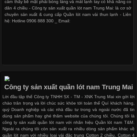
cảm thấy bề mặt phải bóng láng và mát lạnh tay có khả năng co
dạng về màu sắc hay chất liệu, áo thun còn có nhiều form dáng
dãn 4 chiều - Công ty sản xuất quần lót nam Trung Mai: là cơ sở
khác nhau để phù hợp với từng phong cách thời trang và nhu
chuyên sản xuất & cung cấp Quần lót nam vải thun lạnh - Liên
cầu
hệ: Hotline 0906 888 300 _ Email:
Khám Phá Áo Phông Trang Phục Phổ Biến Nhất Hiện Nay
Cập nhật 2026-04-24 17:24:50
Áo phông là một trong những trang phục phổ biến nhất trong
đời sống hiện đại nhờ sự tiện lợi, thoải mái và dễ phối đồ.
Công ty sản xuất quần lót nam Trung Mai
Không chỉ xuất hiện trong thời trang thường ngày, áo phông còn
Lời đầu tập thể Công ty TNHH SX - TM - XNK Trung Mai xin gởi lời
được ứng dụng rộng rãi trong ngành sản xuất may mặc, đặc
chào trân trọng và lời chúc sức khỏe tới toàn thể Quí khách hàng,
biệt là các sản phẩm từ vải thun. Hiện nay,
quý Doanh nghiệp và các nhà đầu tư trong và ngoài nước đã tin
dùng sản phẩm hay ghé thăm website của chúng tôi. Chúng tôi là
công ty sản xuất quần lót nam với nhãn hiệu Quần lót nam T&M.
Ngoài ra chúng tôi còn sản xuất ra nhiều dòng sản phẩm khác về
quần lót nam với nhiều loại vải đặc trung Cotton 2 chiều, Cotton 4