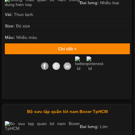
Đai lưng:
Nhiều loại
Vải:
Thun lạnh
Size:
Đủ size
Màu:
Nhiều màu
Chi tiết »
Bộ sưu tập quần lót nam Boxer TpHCM
Đai lưng:
Lớn