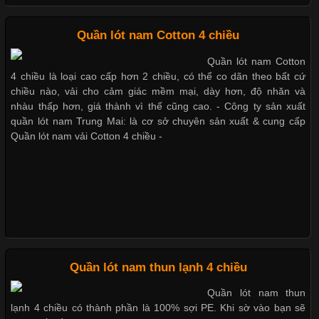
Quần xì nam giá rẻ kiểu tam giác vải Cotton 100%
Những Loại Vải Thun Thông Dụng Và Đặc Điểm Nổi Bật
Quần lót nam Cotton 4 chiều
Quần lót nam giá rẻ ở TpHCM kiểu tam giác nhỏ gọn
Quần lót nam Cotton
Cập nhật 2026-05-20 14:58:56
4 chiều là loại cao cấp hơn 2 chiều, có thể co dãn theo bất cứ
Vải thun là một trong những chất liệu được sử dụng rộng rãi
chiều nào, vải cho cảm giác mềm mại, dày hơn, độ nhăn và
nhất trong ngành thời trang nhờ đặc tính co giãn, mềm mại và
nhàu thấp hơn, giá thành vì thế cũng cao. - Công ty sản xuất
Nhận may gia công quần lót nam
thoải mái khi mặc. Từ áo thun, đồ thể thao cho đến đồ lót nam,
quần lót nam Trung Mai: là cơ sở chuyên sản xuất & cung cấp
vải thun luôn đóng vai trò quan trọng trong quá trình sản xuất.
Quần lót nam vải Cotton 4 chiều -
Hiện nay, nhu cầu tìm kiếm quần lót nam giá
Quần lót nam tam giác đai lưng lớn
Quần lót nam ống dài vài cotton 4 chiều
Xu Hướng Form Áo Thun Phổ Biến Trong Ngành May Mặc
Cập nhật 2026-05-09 15:58:23
Quần lót nam thun lạnh 4 chiều
Quần lót nam có ống
Các Form Áo Thun Phổ Biến Hiện Nay Và Xu Hướng Trong
Quần lót nam thun
Ngành May Mặc Áo thun là một trong những trang phục quen
lạnh 4 chiều có thành phần là 100% sợi PE. Khi sờ vào bạn sẽ
thuộc và được sử dụng phổ biến nhất hiện nay. Không chỉ đa