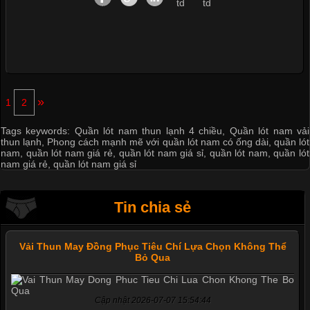
»
1
2
Tags keywords:
Quần lót nam thun lạnh 4 chiều
,
Quần lót nam vải
thun lạnh
,
Phong cách mạnh mẽ với quần lót nam có ống dài
,
quần lót
nam
,
quần lót nam giá rẻ
,
quần lót nam giá sỉ
,
quần lót nam
,
quần lót
nam giá rẻ
,
quần lót nam giá sỉ
Tin chia sẻ
Vải Thun May Đồng Phục Tiêu Chí Lựa Chọn Không Thể
Bỏ Qua
Cập nhật 2026-07-07 15:54:44