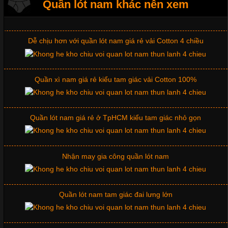
Xu hướng thời trang trẻ và quần lót nam giá sỉ
Quần lót nam khác nên xem
Dễ chịu hơn với quần lót nam giá rẻ vải Cotton 4 chiều
Những Mẫu Áo Thun Đồng Phục Công Ty Được Ưa
Chuộng Hiện Nay
Quần xì nam giá rẻ kiểu tam giác vải Cotton 100%
Cập nhật 2026-06-01 14:23:34
Trong môi trường kinh doanh hiện đại, việc xây dựng hình ảnh
chuyên nghiệp đóng vai trò quan trọng đối với sự phát triển của
Quần lót nam giá rẻ ở TpHCM kiểu tam giác nhỏ gọn
doanh nghiệp. Một trong những giải pháp hiệu quả được nhiều
đơn vị lựa chọn hiện nay là sử dụng áo thun đồng phục công ty.
Không chỉ giúp tạo sự đồng bộ, áo thun
Nhận may gia công quần lót nam
Quần lót nam tam giác đai lưng lớn
Chất Liệu Lycra Có Gì Đặc Biệt Trong Ngành Thời Trang?
Cập nhật 2026-05-27 17:03:46