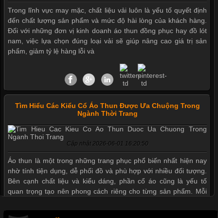
Trong lĩnh vực may mặc, chất liệu vải luôn là yếu tố quyết định
đến chất lượng sản phẩm và mức độ hài lòng của khách hàng.
Đối với những đơn vị kinh doanh áo thun đồng phục hay đồ lót
nam, việc lựa chọn đúng loại vải sẽ giúp nâng cao giá trị sản
phẩm, giảm tỷ lệ hàng lỗi và
Tìm Hiểu Các Kiểu Cổ Áo Thun Được Ưa Chuộng Trong
Ngành Thời Trang
Cập nhật 2026-06-01 16:20:50
Mẫu quần short quần lót nam nữ hè thu 2017
Áo thun là một trong những trang phục phổ biến nhất hiện nay
nhờ tính tiện dụng, dễ phối đồ và phù hợp với nhiều đối tượng.
Bên cạnh chất liệu và kiểu dáng, phần cổ áo cũng là yếu tố
Thị hiều quần lót nam bơi lội nam và nữ 2017
quan trọng tạo nên phong cách riêng cho từng sản phẩm. Mỗi
loại cổ áo sẽ mang đến một vẻ đẹp khác