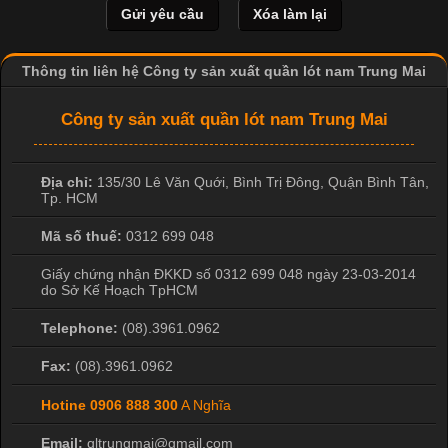
và thấm hút mồ hôi tốt. Đây cũng là loại vải được nhiều công ty
sản xuất quần lót nam lựa chọn để tạo ra các sản phẩm chất
lượng, phù hợp với nhu cầu sử dụng
Thông tin liên hệ Công ty sản xuất quần lót nam Trung Mai
Công ty sản xuất quần lót nam Trung Mai
Địa chỉ:
135/30 Lê Văn Quới, Bình Trị Đông
,
Quận Bình Tân
,
Tp. HCM
Mã số thuế:
0312 699 048
Giấy chứng nhận ĐKKD số 0312 699 048 ngày 23-03-2014
do Sở Kế Hoạch TpHCM
Telephone:
(08).3961.0962
Fax:
(08).3961.0962
Hotine
0906 888 300
A Nghĩa
Email:
qltrungmai@gmail.com