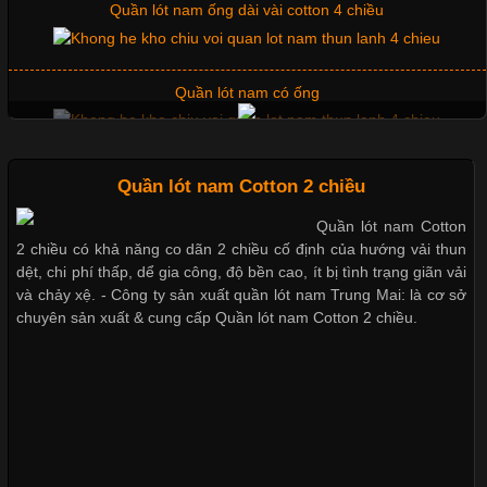
Quần lót nam ống dài vài cotton 4 chiều
Vải Lycra Là Gì? Chất Liệu Co Giãn Được Ưa Chuộng Trong
Ngành May Mặc Trong ngành thời trang hiện đại, các loại vải có
khả năng co giãn tốt ngày càng được ưa chuộng nhằm mang lại
Quần lót nam có ống
cảm giác thoải mái cho người mặc. Trong đó, vải Lycra là một
trong những chất liệu nổi bật nhờ độ đàn hồi cao,
Mẫu quần short quần lót nam nữ hè thu 2017
Quần lót nam Cotton 2 chiều
Quần lót nam Cotton
Chất Liệu Bamboo Xu Hướng Mới Trong Ngành Thời Trang
2 chiều có khả năng co dãn 2 chiều cố định của hướng vải thun
Thị hiều quần lót nam bơi lội nam và nữ 2017
dệt, chi phí thấp, dể gia công, độ bền cao, ít bị tình trạng giãn vải
Cập nhật 2026-05-21 14:59:25
và chảy xệ. - Công ty sản xuất quần lót nam Trung Mai: là cơ sở
chuyên sản xuất & cung cấp Quần lót nam Cotton 2 chiều.
Trong những năm gần đây, vải Bamboo đang trở thành một
Xu hướng thời trang trẻ và quần lót nam giá sỉ
trong những chất liệu được yêu thích trong ngành thời trang
nhờ đặc tính mềm mại, thoáng khí và thân thiện với môi trường.
Không chỉ được ứng dụng trong quần áo thường ngày, loại vải
này còn xuất hiện nhiều trong các sản phẩm đồ lót
Dễ chịu hơn với quần lót nam giá rẻ vải Cotton 4 chiều