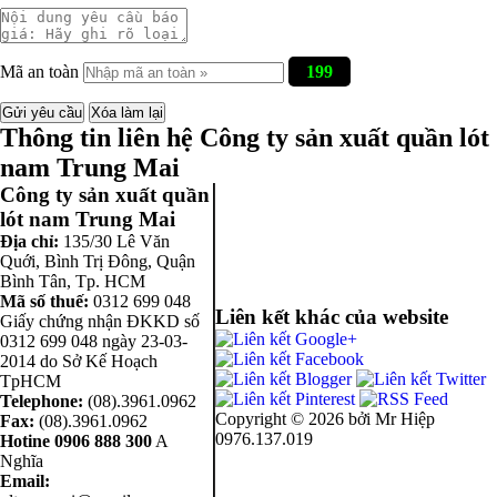
Mã an toàn
199
Thông tin liên hệ Công ty sản xuất quần lót
nam Trung Mai
Công ty sản xuất quần
lót nam Trung Mai
Địa chỉ:
135/30 Lê Văn
Quới, Bình Trị Đông
,
Quận
Bình Tân
,
Tp. HCM
Mã số thuế:
0312 699 048
Liên kết khác của website
Giấy chứng nhận ĐKKD số
0312 699 048 ngày 23-03-
2014 do Sở Kế Hoạch
TpHCM
Telephone:
(08).3961.0962
Copyright ©
2026 bởi Mr Hiệp
Fax:
(08).3961.0962
0976.137.019
Hotine
0906 888 300
A
Nghĩa
Email: