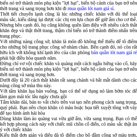
biến nó trở thành món phụ kiện "lợi hại", biến bộ cánh của bạn trở nên
thời trang và sang trọng hơn khi đi
mua quần lót nam giá sỉ
.
Thời tiết chuyển lạnh cũng là lúc những chiếc khăn với đủ thể loại
màu sắc, kiểu dáng lại được các chị em lựa chọn để giữ ấm cho cơ thể.
Nhưng bên cạnh đó, họ cũng không quên làm điệu với nhiều cách thắt
khăn đẹp và thật thời trang, thậm chí biến nó trở thành điểm nhấn trên
trang phục.
Với những nàng công sở, khăn là món đồ không thể thiếu để tô điểm
cho những bộ trang phục công sở nhàm chán. Bên cạnh đó, nó còn rất
hữu ích với không khí lạnh lẽo của căn phòng
bán quần lót nam giá rẻ
phải bật điều hòa quanh năm.
Đừng chỉ vơ vội chiếc khăn và quàng một cách ngẫu hứng vào cổ, hãy
biến nó trở thành món phụ kiện "lợi hại", biến bộ cánh của bạn trở nên
thời trang và sang trọng hơn.
Dưới đây là 20 cách thắt khăn rất sang chảnh và bắt mắt dành cho các
nàng công sở mùa thu này.
Với tấm khăn lụa bản vuông, bạn có thể sử dụng nó làm bờm tóc để
làm gọn mái tóc lâu ngày chưa gội
Tấm khăn dài, bản to vắt chéo trên vai tạo nên phong cách sang trọng,
quý phái. Bạn nên chọn khăn có màu hoặc họa tiết xuyệt tông với váy
để tạo hình ảnh hài hòa
Dùng khăn làm áo quàng vai vừa giữ ấm, vừa sang trọng. Bạn có thể
kết hợp phong cách này với chiếc mũ chồn cổ điển, có màu sắc thật ăn
ý với chiếc khăn
Kiểu thắt đơn giản và điệu đà tô điểm cho bộ đầm công sở màu trơn,