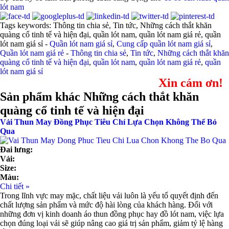
lót nam
Tags keywords: Thông tin chia sẻ, Tin tức, Những cách thắt khăn
quàng cổ tinh tế và hiện đại, quần lót nam, quần lót nam giá rẻ, quần
lót nam giá sỉ -
Quần lót nam giá sỉ
,
Cung cấp quần lót nam giá sỉ
,
Quần lót nam giá rẻ
-
Thông tin chia sẻ
,
Tin tức
,
Những cách thắt khăn
quàng cổ tinh tế và hiện đại
,
quần lót nam
,
quần lót nam giá rẻ
,
quần
lót nam giá sỉ
Xin cám ơn!
Sản phẩm khác Những cách thắt khăn
quàng cổ tinh tế và hiện đại
Vải Thun May Đồng Phục Tiêu Chí Lựa Chọn Không Thể Bỏ
Qua
Đai lưng:
Vải:
Size:
Màu:
Chi tiết »
Trong lĩnh vực may mặc, chất liệu vải luôn là yếu tố quyết định đến
chất lượng sản phẩm và mức độ hài lòng của khách hàng. Đối với
những đơn vị kinh doanh áo thun đồng phục hay đồ lót nam, việc lựa
chọn đúng loại vải sẽ giúp nâng cao giá trị sản phẩm, giảm tỷ lệ hàng