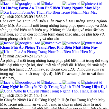
Xu Hướng Form Áo Thun Phổ Biến Trong Ngành May Mặc
Cập nhật 2026-05-09 15:58:23
Các Form Áo Thun Phổ Biến Hiện Nay Và Xu Hướng Trong Ngành
May Mặc Áo thun là một trong những trang phục quen thuộc và được
sử dụng phổ biến nhất hiện nay. Không chỉ đa dạng về màu sắc hay
chất liệu, áo thun còn có nhiều form dáng khác nhau để phù hợp với
từng phong cách thời trang và nhu cầu
Khám Phá Áo Phông Trang Phục Phổ Biến Nhất Hiện Nay
Cập nhật 2026-04-24 17:24:50
Áo phông là một trong những trang phục phổ biến nhất trong đời sống
hiện đại nhờ sự tiện lợi, thoải mái và dễ phối đồ. Không chỉ xuất hiện
trong thời trang thường ngày, áo phông còn được ứng dụng rộng rãi
trong ngành sản xuất may mặc, đặc biệt là các sản phẩm từ vải thun.
Hiện nay,
Công Nghệ In Chuyển Nhiệt Trong Ngành Thời Trang Hiện Đại
Cập nhật 2026-04-21 15:41:03
In Chuyển Nhiệt Là Gì? Công Nghệ In Hiện Đại Trong Ngành May
Mặc Trong ngành in ấn và thời trang, in chuyển nhiệt đang là một
trong những công nghệ phổ biến nhờ khả năng tạo ra hình ảnh sắc nét