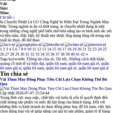
Vải:
Size:
Màu:
Chi tiết »
In Chuyển Nhiệt Là Gì? Công Nghệ In Hiện Đại Trong Ngành May
Mặc Trong ngành in ấn và thời trang, in chuyển nhiệt đang là một
trong những công nghệ phổ biến nhờ khả năng tạo ra hình ảnh sắc nét
và bền màu. Đặc biệt, kỹ thuật này được ứng dụng rộng rãi trong sản
xuất áo thun, đồ thể thao.
1
2
3
4
5
6
7
8
9
10
11
12
13
14
15
16
17
18
19
20
21
22
23
24
25
»
26
27
28
29
30
31
32
33
34
35
36
37
38
39
40
41
42
Tags keywords:
Thông tin chia sẻ
,
Tin tức
,
Những cách thắt khăn
quàng cổ tinh tế và hiện đại
,
quần lót nam
,
quần lót nam giá rẻ
,
quần
lót nam giá sỉ
,
quần lót nam
,
quần lót nam giá rẻ
,
quần lót nam giá sỉ
Tin chia sẻ
Vải Thun May Đồng Phục Tiêu Chí Lựa Chọn Không Thể Bỏ
Qua
Cập nhật 2026-07-07 15:54:44
Trong lĩnh vực may mặc, chất liệu vải luôn là yếu tố quyết định đến
chất lượng sản phẩm và mức độ hài lòng của khách hàng. Đối với
những đơn vị kinh doanh áo thun đồng phục hay đồ lót nam, việc lựa
chọn đúng loại vải sẽ giúp nâng cao giá trị sản phẩm, giảm tỷ lệ hàng