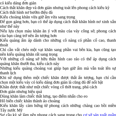
có kiểu dáng đơn giản
Cách thắt khăn đẹp và đơn giản nhưng toát lên phong cách kiêu kỳ
Cách thắt hình nơ bướm điệu đà
Kiểu choàng khăn vừa giữ ấm vừa sang trọng
Để gọn gàng hơn, bạn có thể áp dụng cách thắt khăn hình nơ xinh xắn
như thế này
Nếu lựa chọn màu khăn ăn ý với màu của váy công sở, phong cách
của bạn càng trở nên ấn tượng hơn
Kiểu quàng ấm áp dành cho những cô nàng có phần cổ cao, thanh
thoát
Chỉ cần vắt chéo một vạt khăn sang phần vai bên kia, bạn cũng tạo
nên kiểu quàng khăn rất sang trọng
Với những cô nàng sở hữu thân hình cao ráo có thể áp dụng cách
quàng khăn thướt tha, kiểu cách này
Những kiểu quàng choàng vai giúp bạn giữ ấm mà vẫn toát lên sự
thanh lịch
Khi sử dụng thêm một chiếc khăn được thắt ấn tượng, bạn chỉ cần
chọn một kiểu váy có kiểu dáng đơn giản là cũng đủ để nổi bật
Khăn được thắt như một chiếc vòng cổ thời trang, phá cách
Đơn giản nhưng hiệu quả
Dùng khăn làm chiếc thắt lưng, tạo điểm nhấn cho eo
Hô biến chiếc khăn thành áo choàng
Kiểu khăn lấy cảm hứng từ phong cách những chàng cao bồi miền
Tây nước Mỹ
Sự cầu kỳ sẽ làm nên phong cách sang trọng cho
cơ sở sản xuất quầ