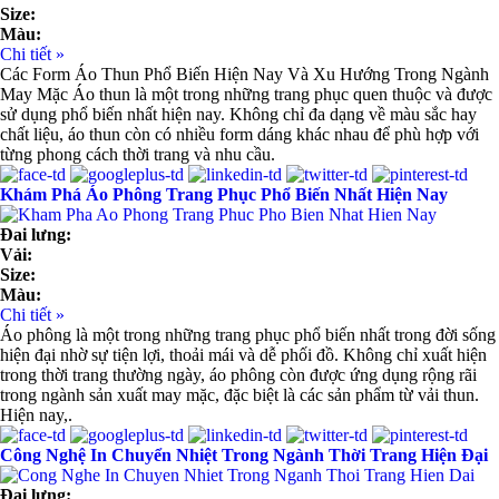
Size:
Màu:
Chi tiết »
Các Form Áo Thun Phổ Biến Hiện Nay Và Xu Hướng Trong Ngành
May Mặc Áo thun là một trong những trang phục quen thuộc và được
sử dụng phổ biến nhất hiện nay. Không chỉ đa dạng về màu sắc hay
chất liệu, áo thun còn có nhiều form dáng khác nhau để phù hợp với
từng phong cách thời trang và nhu cầu.
Khám Phá Áo Phông Trang Phục Phổ Biến Nhất Hiện Nay
Đai lưng:
Vải:
Size:
Màu:
Chi tiết »
Áo phông là một trong những trang phục phổ biến nhất trong đời sống
hiện đại nhờ sự tiện lợi, thoải mái và dễ phối đồ. Không chỉ xuất hiện
trong thời trang thường ngày, áo phông còn được ứng dụng rộng rãi
trong ngành sản xuất may mặc, đặc biệt là các sản phẩm từ vải thun.
Hiện nay,.
Công Nghệ In Chuyển Nhiệt Trong Ngành Thời Trang Hiện Đại
Đai lưng: