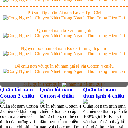
Bộ sưu tập quần lót nam Boxer TpHCM
Quần lót nam boxer thun lạnh
Nguyên bộ quần lót nam Boxer thun lạnh giá rẻ
Dễ chịu hơn với quần lót nam giá rẻ vải Cotton 4 chiều
Mẫu quần short quần lót nam nữ hè thu 2017
Quần lót nam
Quần lót nam
Quần lót nam
Thị hiều quần lót nam bơi lội nam và nữ 2017
Cotton 2 chiều
Cotton 4 chiều
thun lạnh 4 chiều
Quần lót nam Cotton
Quần lót nam Cotton 4
Quần lót nam thun lạnh
Xu hướng thời trang trẻ và quần lót nam giá sỉ
2 chiều có khả năng
chiều là loại cao cấp
4 chiều có thành phần là
co dãn 2 chiều cố
hơn 2 chiều, có thể co
100% sợi PE. Khi sờ
định của hướng vải
dãn theo bất cứ chiều
vào bạn sẽ cảm thấy bề
thun dệt, chi phí thấp,
nào, vải cho cảm giác
mặt phải bóng láng và