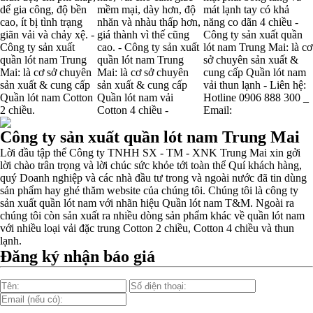
Giặt và bảo quản quần lót nam đúng cách
dể gia công, độ bền
mềm mại, dày hơn, độ
mát lạnh tay có khả
cao, ít bị tình trạng
nhăn và nhàu thấp hơn,
năng co dãn 4 chiều -
giãn vải và chảy xệ. -
giá thành vì thế cũng
Công ty sản xuất quần
Mẫu quần lót nam giá rẻ sốt hè 2017
Công ty sản xuất
cao. - Công ty sản xuất
lót nam Trung Mai: là cơ
quần lót nam Trung
quần lót nam Trung
sở chuyên sản xuất &
Mai: là cơ sở chuyên
Mai: là cơ sở chuyên
cung cấp Quần lót nam
sản xuất & cung cấp
sản xuất & cung cấp
vải thun lạnh - Liên hệ:
Những mẩu quần lót nam thông dụng hiện nay
Quần lót nam Cotton
Quần lót nam vải
Hotline 0906 888 300 _
2 chiều.
Cotton 4 chiều -
Email:
Bộ sưu tập quần lót nam Boxer TpHCM
Công ty sản xuất quần lót nam Trung Mai
Lời đầu tập thể Công ty TNHH SX - TM - XNK Trung Mai xin gởi
lời chào trân trọng và lời chúc sức khỏe tới toàn thể Quí khách hàng,
Quần lót nam boxer thun lạnh
quý Doanh nghiệp và các nhà đầu tư trong và ngoài nước đã tin dùng
sản phẩm hay ghé thăm website của chúng tôi. Chúng tôi là công ty
sản xuất quần lót nam với nhãn hiệu Quần lót nam T&M. Ngoài ra
chúng tôi còn sản xuất ra nhiều dòng sản phẩm khác về quần lót nam
Nguyên bộ quần lót nam Boxer thun lạnh giá rẻ
với nhiều loại vải đặc trung Cotton 2 chiều, Cotton 4 chiều và thun
lạnh.
Đăng ký nhận báo giá
Dễ chịu hơn với quần lót nam giá rẻ vải Cotton 4 chiều