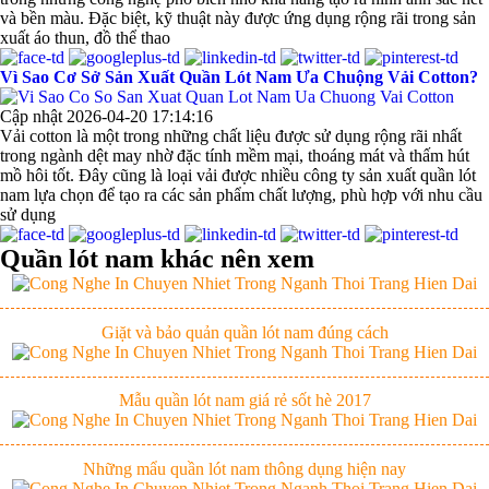
và bền màu. Đặc biệt, kỹ thuật này được ứng dụng rộng rãi trong sản
xuất áo thun, đồ thể thao
Vì Sao Cơ Sở Sản Xuất Quần Lót Nam Ưa Chuộng Vải Cotton?
Mẫu quần short quần lót nam nữ hè thu 2017
Cập nhật 2026-04-20 17:14:16
Vải cotton là một trong những chất liệu được sử dụng rộng rãi nhất
trong ngành dệt may nhờ đặc tính mềm mại, thoáng mát và thấm hút
Thị hiều quần lót nam bơi lội nam và nữ 2017
mồ hôi tốt. Đây cũng là loại vải được nhiều công ty sản xuất quần lót
nam lựa chọn để tạo ra các sản phẩm chất lượng, phù hợp với nhu cầu
sử dụng
Xu hướng thời trang trẻ và quần lót nam giá sỉ
Quần lót nam khác nên xem
Giặt và bảo quản quần lót nam đúng cách
Mẫu quần lót nam giá rẻ sốt hè 2017
Những mẩu quần lót nam thông dụng hiện nay