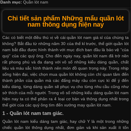
Danh mục:
Quần lót nam
Chi tiết sản phẩm Những mẩu quần lót
nam thông dụng hiện nay
Các có biết một điều thú vị về cái
quần lót nam giá sỉ
của chúng ta
không? Bắt đầu từ những năm 30 của thế kỉ trước, thế giới quần lót
nam bắt đầu được hình thành với mục đích ban đầu là bảo vệ “của
quý” của các quý ông. Cho đến ngày nay, quần lót nam đã trở nên
rất phong phú và đa dạng với vô số những kiểu dáng quần, chất
liệu và màu sắc hình thành nên món đồ quan trọng này. Trong nhịp
sống hiện đại, việc chọn mua quần lót không còn chỉ quan tâm đến
thành phần của quần mà các đấng mày râu còn cực kì để ý đến
kiểu dáng, từng dáng quần sẽ phục vụ cho từng nhu cầu cũng như
sở thích của mỗi người. Trong vô số những kiểu dáng quần lót nam
hiện nay ta có thể phân ra 4 loại cơ bản và thông dụng nhất trong
thế giới của các quý ông tìm đến
xưởng may quần lót nam
.
1 -
Quần lót nam tam giác
.
Quần lót nam kiểu dáng tam giác, hay chữ Y là một trong những
chiếc quần lót thông dụng nhất, đơn giản và khi sản xuất ít tốn