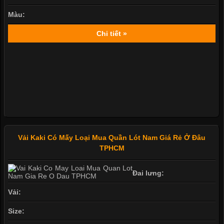
Màu:
Chi tiết »
Vải Kaki Có Mấy Loại Mua Quần Lót Nam Giá Rẻ Ở Đâu
TPHCM
Đai lưng:
Vải:
Size: