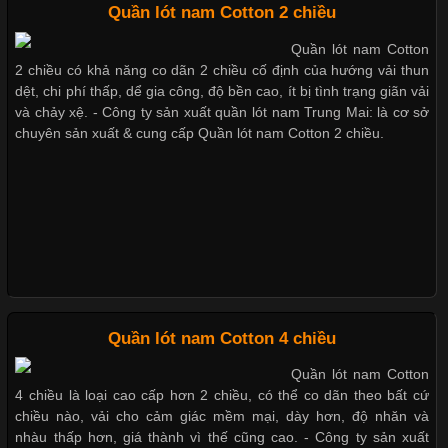
Quần lót nam Cotton 2 chiều
Mẫu quần short quần lót nam nữ hè thu 2017
Quần lót nam Cotton
Chất Liệu Bamboo Xu Hướng Mới Trong Ngành Thời Trang
2 chiều có khả năng co dãn 2 chiều cố định của hướng vải thun
dệt, chi phí thấp, dể gia công, độ bền cao, ít bị tình trạng giãn vải
Cập nhật 2026-05-21 14:59:25
và chảy xệ. - Công ty sản xuất quần lót nam Trung Mai: là cơ sở
chuyên sản xuất & cung cấp Quần lót nam Cotton 2 chiều.
Trong những năm gần đây, vải Bamboo đang trở thành một
Thị hiều quần lót nam bơi lội nam và nữ 2017
trong những chất liệu được yêu thích trong ngành thời trang
nhờ đặc tính mềm mại, thoáng khí và thân thiện với môi trường.
Không chỉ được ứng dụng trong quần áo thường ngày, loại vải
này còn xuất hiện nhiều trong các sản phẩm đồ lót
Xu hướng thời trang trẻ và quần lót nam giá sỉ
Những Loại Vải Thun Thông Dụng Và Đặc Điểm Nổi Bật
Dễ chịu hơn với quần lót nam giá rẻ vải Cotton 4 chiều
Quần lót nam Cotton 4 chiều
Quần lót nam Cotton
Cập nhật 2026-05-20 14:58:56
4 chiều là loại cao cấp hơn 2 chiều, có thể co dãn theo bất cứ
Vải thun là một trong những chất liệu được sử dụng rộng rãi
chiều nào, vải cho cảm giác mềm mại, dày hơn, độ nhăn và
Quần xì nam giá rẻ kiểu tam giác vải Cotton 100%
nhất trong ngành thời trang nhờ đặc tính co giãn, mềm mại và
nhàu thấp hơn, giá thành vì thế cũng cao. - Công ty sản xuất