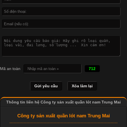
hình ảnh sắc nét và bền màu. Đặc biệt, kỹ thuật này được ứng
dụng rộng rãi trong sản xuất áo thun, đồ thể thao
Vì Sao Cơ Sở Sản Xuất Quần Lót Nam Ưa Chuộng Vải
Cotton?
Cập nhật 2026-04-20 17:14:16
Mã an toàn
712
Vải cotton là một trong những chất liệu được sử dụng rộng rãi
nhất trong ngành dệt may nhờ đặc tính mềm mại, thoáng mát
và thấm hút mồ hôi tốt. Đây cũng là loại vải được nhiều công ty
sản xuất quần lót nam lựa chọn để tạo ra các sản phẩm chất
lượng, phù hợp với nhu cầu sử dụng
Thông tin liên hệ Công ty sản xuất quần lót nam Trung Mai
Công ty sản xuất quần lót nam Trung Mai