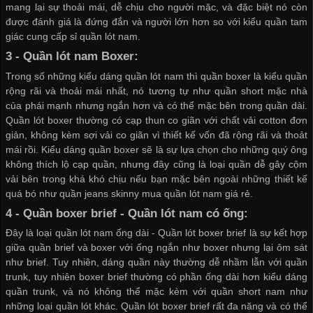
mang lại sự thoải mái, dễ chịu cho người mặc, và đặc biệt nó còn
được đánh giá là đứng đắn và người lớn hơn so với kiểu quần tam
giác
cung cấp sỉ quần lót nam
.
3 -
Quần lót nam Boxer
:
Trong số những kiểu dáng quần lót nam thì quần boxer là kiểu quần
rộng rãi và thoải mái nhất, nó tương tự như quần short mặc nhà
của phái mạnh nhưng ngắn hơn và có thể mặc bên trong quần dài.
Quần lót boxer thường có cạp thun co giãn với chất vải cotton đơn
giản, không kèm sợi vải co giãn vì thiết kế vốn đã rộng rãi và thoảt
mái rồi. Kiểu dáng quần boxer sẽ là sự lựa chọn cho những quý ông
không thích lộ cạp quần, nhưng đây cũng là loại quần dễ gây cộm
vải bên trong khá khó chịu nếu bạn mặc bên ngoài những thiết kế
quá bó như quần jeans skinny
mua quần lót nam giá rẻ
.
4 - Quần boxer brief -
Quần lót nam có ống
:
Đây là loại
quần lót nam ống dài
- Quần lót boxer brief là sự kết hợp
giữa quần brief và boxer với ống ngắn như boxer nhưng lại ôm sát
như brief. Tuy nhiên, dáng quần này thường dễ nhầm lẫn với quần
trunk, tuy nhiên boxer brief thường có phần ống dài hơn kiểu dáng
quần trunk, và nó không thể mặc kèm với quần short nam như
những loại quần lót khác. Quần lót boxer brief rất đa năng và có thể