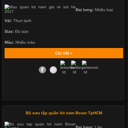
Đai lưng:
Nhiều loại
Vải:
Thun lạnh
Size:
Đủ size
Màu:
Nhiều màu
Chi tiết »
Bộ sưu tập quần lót nam Boxer TpHCM
Đai lưng:
Lớn