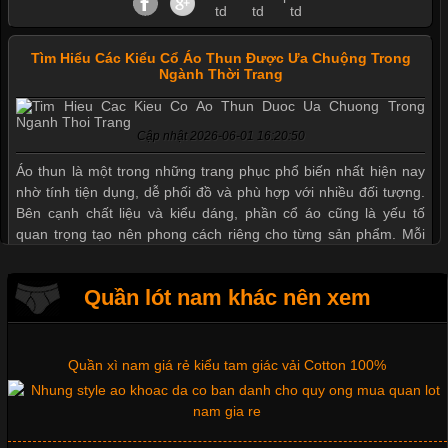
Tìm Hiểu Các Kiểu Cổ Áo Thun Được Ưa Chuộng Trong
Ngành Thời Trang
Thị hiều quần lót nam bơi lội nam và nữ 2017
Cập nhật 2026-06-01 16:20:50
Áo thun là một trong những trang phục phổ biến nhất hiện nay
Xu hướng thời trang trẻ và quần lót nam giá sỉ
nhờ tính tiện dụng, dễ phối đồ và phù hợp với nhiều đối tượng.
Bên cạnh chất liệu và kiểu dáng, phần cổ áo cũng là yếu tố
quan trọng tạo nên phong cách riêng cho từng sản phẩm. Mỗi
loại cổ áo sẽ mang đến một vẻ đẹp khác
Dễ chịu hơn với quần lót nam giá rẻ vải Cotton 4 chiều
Quần lót nam khác nên xem
Quần xì nam giá rẻ kiểu tam giác vải Cotton 100%
Những Mẫu Áo Thun Đồng Phục Công Ty Được Ưa
Chuộng Hiện Nay
Cập nhật 2026-06-01 14:23:34