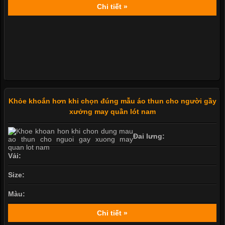
Chi tiết »
Khỏe khoắn hơn khi chọn đúng mẫu áo thun cho người gầy
xưởng may quần lót nam
Đai lưng:
Vải:
Size:
Màu:
Chi tiết »