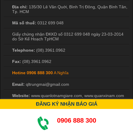
Địa chỉ:
135/30 Lê Văn Quới, Bình Trị Đông
,
Quận Bình Tân
,
Tp. HCM
Mã số thuế:
0312 699 048
Giấy chứng nhận ĐKKD số 0312 699 048 ngày 23-03-2014
do Sở Kế Hoạch TpHCM
Telephone:
(08).3961.0962
Fax:
(08).3961.0962
Hotine
0906 888 300
A Nghĩa
Email:
qltrungmai@gmail.com
Website:
www.quanlotnamgiare.com, www.quanxinam.com
ĐĂNG KÝ NHẬN BÁO GIÁ
Liên kết khác của website
0906 888 300