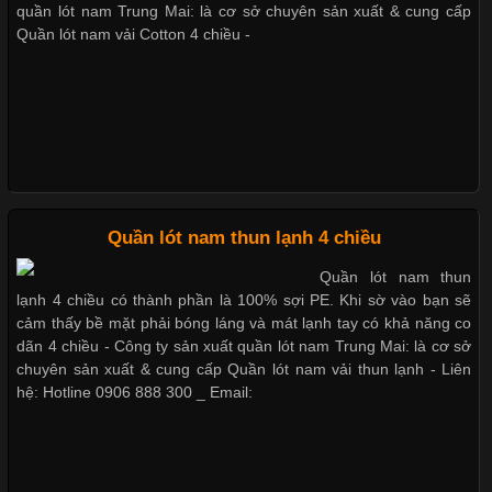
thoải mái khi mặc. Từ áo thun, đồ thể thao cho đến đồ lót nam,
quần lót nam Trung Mai: là cơ sở chuyên sản xuất & cung cấp
vải thun luôn đóng vai trò quan trọng trong quá trình sản xuất.
Quần lót nam vải Cotton 4 chiều -
Hiện nay, nhu cầu tìm kiếm quần lót nam giá
Quần lót nam giá rẻ ở TpHCM kiểu tam giác nhỏ gọn
Xu Hướng Form Áo Thun Phổ Biến Trong Ngành May Mặc
Nhận may gia công quần lót nam
Cập nhật 2026-05-09 15:58:23
Quần lót nam thun lạnh 4 chiều
Các Form Áo Thun Phổ Biến Hiện Nay Và Xu Hướng Trong
Quần lót nam thun
Ngành May Mặc Áo thun là một trong những trang phục quen
lạnh 4 chiều có thành phần là 100% sợi PE. Khi sờ vào bạn sẽ
Quần lót nam tam giác đai lưng lớn
thuộc và được sử dụng phổ biến nhất hiện nay. Không chỉ đa
cảm thấy bề mặt phải bóng láng và mát lạnh tay có khả năng co
dạng về màu sắc hay chất liệu, áo thun còn có nhiều form dáng
dãn 4 chiều - Công ty sản xuất quần lót nam Trung Mai: là cơ sở
khác nhau để phù hợp với từng phong cách thời trang và nhu
chuyên sản xuất & cung cấp Quần lót nam vải thun lạnh - Liên
cầu
hệ: Hotline 0906 888 300 _ Email:
Quần lót nam ống dài vài cotton 4 chiều