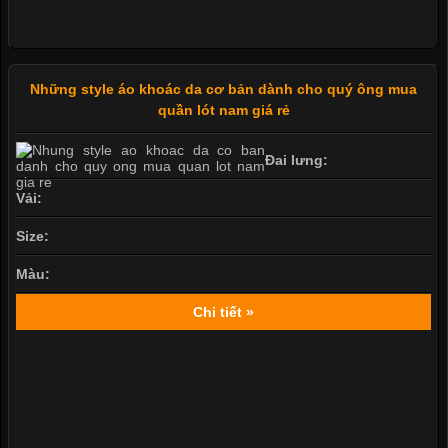
Những style áo khoác da cơ bản dành cho quý ông mua
quần lót nam giá rẻ
Đai lưng:
Vải:
Size:
Màu:
Chi tiết »