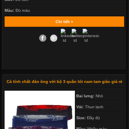
Màu:
Đủ màu
Chi tiết »
Cá tính chất đàn ông với bộ 3 quần lót nam tam giác giá rẻ
Đai lưng:
Nhỏ
Vải:
Thun lạnh
Size:
Đầy đủ
Màu:
Nhiều màu