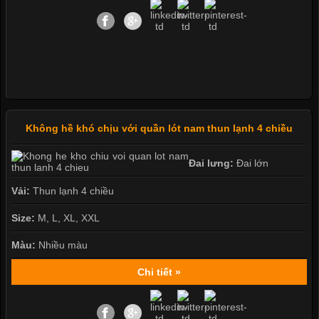
Không hề khó chịu với quần lót nam thun lạnh 4 chiều
Đai lưng:
Đai lớn
Vải:
Thun lạnh 4 chiều
Size:
M, L, XL, XXL
Màu:
Nhiều màu
Chi tiết »