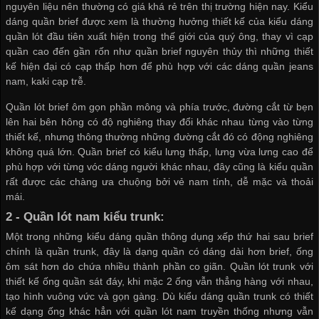
nguyên liệu nên thường có giá khá rẻ trên thị trường hiện nay. Kiểu
dáng quần brief được xem là thường hưởng thiết kế của kiểu dáng
quần lót đầu tiên xuất hiện trong thế giới của quý ông, thay vì cạp
quần cao đến gần rốn như quần brief nguyên thủy thì những thiết
kế hiện đại có cạp thấp hơn để phù hợp với các dáng quần jeans
nam, kaki cạp trễ.
Quần lót brief ôm gọn phần mông và phía trước, đường cắt từ bẹn
lên hai bên hông có độ nghiêng thay đổi khác nhau từng vào từng
thiết kế, nhưng thông thường những đường cắt đó có động nghiêng
không quá lớn. Quần brief có kiểu lưng thấp, lưng vừa lưng cao để
phù hợp với từng vóc dáng người khác nhau, đây cũng là kiểu quần
rất được các chàng ưa chuộng bởi vẻ nam tính, dễ mặc và thoải
mái.
2 - Quần lót nam kiểu trunk:
Một trong những kiểu dáng quần thông dụng xếp thứ hai sau brief
chính là quần trunk, đây là dạng quần có dáng dài hơn brief, ống
ôm sát hơn do chứa nhiều thành phần co giãn. Quần lót trunk với
thiết kế ống quần sát đáy, khi mặc 2 ống vẫn thẳng hàng với nhau,
tạo hình vuông vức và gọn gàng. Dù kiểu dáng quần trunk có thiết
kế dạng ống khác hẳn với quần lót nam truyền thống nhưng vẫn