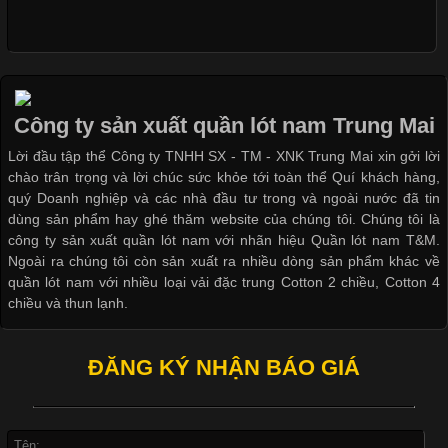
Khám Phá Áo Phông Trang Phục Phổ Biến Nhất Hiện Nay
Quần lót nam có ống
Cập nhật 2026-04-24 17:24:50
Áo phông là một trong những trang phục phổ biến nhất trong
đời sống hiện đại nhờ sự tiện lợi, thoải mái và dễ phối đồ.
Công ty sản xuất quần lót nam Trung Mai
Không chỉ xuất hiện trong thời trang thường ngày, áo phông còn
Lời đầu tập thể Công ty TNHH SX - TM - XNK Trung Mai xin gởi lời
được ứng dụng rộng rãi trong ngành sản xuất may mặc, đặc
chào trân trọng và lời chúc sức khỏe tới toàn thể Quí khách hàng,
biệt là các sản phẩm từ vải thun. Hiện nay,
quý Doanh nghiệp và các nhà đầu tư trong và ngoài nước đã tin
dùng sản phẩm hay ghé thăm website của chúng tôi. Chúng tôi là
công ty sản xuất quần lót nam với nhãn hiệu Quần lót nam T&M.
Ngoài ra chúng tôi còn sản xuất ra nhiều dòng sản phẩm khác về
quần lót nam với nhiều loại vải đặc trung Cotton 2 chiều, Cotton 4
Công Nghệ In Chuyển Nhiệt Trong Ngành Thời Trang Hiện
chiều và thun lạnh.
Đại
ĐĂNG KÝ NHẬN BÁO GIÁ
Cập nhật 2026-04-21 15:41:03
In Chuyển Nhiệt Là Gì? Công Nghệ In Hiện Đại Trong Ngành
May Mặc Trong ngành in ấn và thời trang, in chuyển nhiệt đang
là một trong những công nghệ phổ biến nhờ khả năng tạo ra