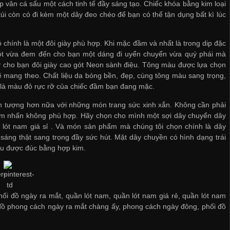
p vân cá sấu một cách tinh tế đầy sáng tạo. Chiếc khóa bằng kim loại
i còn có đi kèm một dây đeo chéo để bạn có thể tận dụng bất kì lúc
 chính là một đôi giày phù hợp. Khi mặc đầm và nhất là trong dip đặc
 gót vừa đem đến cho bạn một dáng đi uyển chuyển vừa quý phái mà
ý cho bạn đôi giày cao gót Neon sành điệu. Tông màu được lựa chọn
ẽ mang theo. Chất liệu da bóng bền, đẹp, cùng tông màu sang trọng,
n là màu đỏ rực rỡ của chiếc đầm bạn đang mặc.
 ấn tượng hơn nữa với những món trang sức xinh xắn. Không cần phải
 điểm nhấn không phù hợp. Hãy chọn cho mình một sợi dây chuyển dây
 lót nam giá sỉ
. Và món sản phẩm mà chúng tôi chọn chính là dây
 sáng thật sang trọng đầy sức hút. Mặt dây chuyền có hình dạng trái
xíu được đúc bằng hợp kim.
i đồ ngày ra mắt, quần lót nam, quần lót nam giá rẻ, quần lót nam
đồ phong cách ngày ra mắt chàng ấy
,
phong cách ngày đông
,
phối đồ