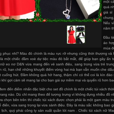
một cá
quá nh
giá sỉ
chung,
Nếu v
năm th
Đầu ti
áo hợp
mùa đô
g phục nhỉ? Màu đỏ chính là màu rực rỡ nhưng cũng thời thượng và 
 là một chiếc đầm xoè dự tiệc màu đỏ bắt mắt, để giúp bạn gây ấn 
ữ eo nơ D&N vừa mang đến vẻ sanh điệu, sang trọng vừa trẻ trung h
 rũ, hạn chế những khuyết điểm vòng hai mà bạn vẫn muốn che dấu. D
ật cuống hút. Đầm không quá hở hang, thậm chí có thể coi là kín đá
 khí gợi cảm sẽ mang lại cho bạn gái sự mềm mại và quyến rũ hơn ba
em đến điểm nhấn đặc biệt cho set đồ chính là một chiếc túi xách thời
trang nào. Dù chỉ mang theo để tượng trưng vì không đựng nhiều đồ như
a chọn bên trên thì chiếc túi xách được chọn phải là một gam màu tr
 điển, vừa sang trọng lại vừa sành điệu. Đây là màu sắc không bao gi
 lịch, quý phái
công ty sản xuất quần lót nam
. Chiếc túi xách nữ Ma