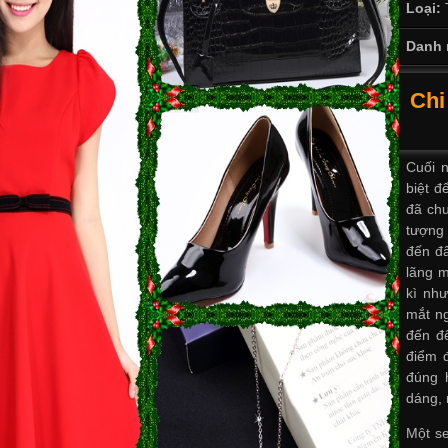
Loại:
Danh 
Chi
Cuối 
biệt đ
đã chu
tượng 
đến đâ
lãng 
kì nh
mắt n
đến đ
điểm 
đúng 
dáng, 
Một se