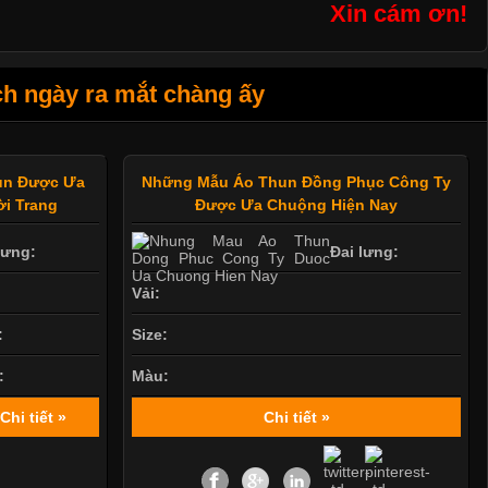
Xin cám ơn!
h ngày ra mắt chàng ấy
hun Được Ưa
Những Mẫu Áo Thun Đồng Phục Công Ty
i Trang
Được Ưa Chuộng Hiện Nay
lưng:
Đai lưng:
Vải:
:
Size:
:
Màu:
Chi tiết »
Chi tiết »