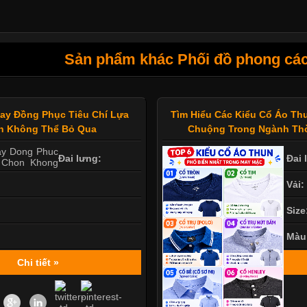
Sản phẩm khác Phối đồ phong các
ay Đồng Phục Tiêu Chí Lựa
Tìm Hiểu Các Kiểu Cổ Áo T
n Không Thể Bỏ Qua
Chuộng Trong Ngành Thờ
Đai lưng:
Đai 
Vải:
Size
Màu
Chi tiết »