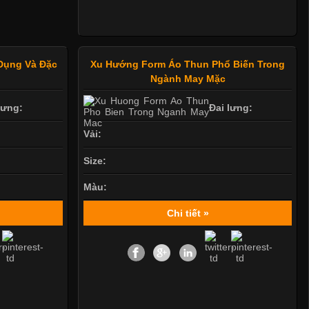
Dụng Và Đặc
Xu Hướng Form Áo Thun Phổ Biến Trong
Ngành May Mặc
lưng:
Đai lưng:
Vải:
Size:
Màu:
Chi tiết »