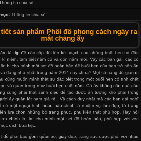
Thông tin chia sẻ
mục:
Thông tin chia sẻ
 tiết sản phẩm Phối đồ phong cách ngày ra
mắt chàng ấy
năm là dịp để các cặp đôi lên kế hoạch cho những buổi hẹn hò đặc
ể kỉ niệm, tạm biệt năm cũ và đón năm mới. Vậy các bạn gái, các cô
ẩn bị cho mình một set đồ hoàn hảo để buổi hẹn của bạn trở nên ấn
và đáng nhớ nhất trong năm 2014 này chưa? Một cô nàng dù giản dị
u cũng muốn mình thật sự đặc biệt trong một buổi hẹn có tính chất
mạn và quan trọng như buổi hẹn cuối năm. Cô ấy không cần quá cầu
ưng cũng phải thật sành điệu để tạo được ấn tượng khó phải trong
gười ấy
quần lót nam giá rẻ
. Và cách duy nhất mà các bạn gái nghĩ
ể có một ngoại hình hoàn hảo chính là nhiệm vụ làm đẹp, từ trang
đến lựa chọn những bộ trang phục, phụ kiện thật phù hợp. Hay nói
hơn chính là tìm cho mình một set đồ hoàn hảo, phù hợp với vóc
mục đích bữa tiệc.
t đồ phải bao gồm quần áo, giày dép, trang sức được phối với nhau