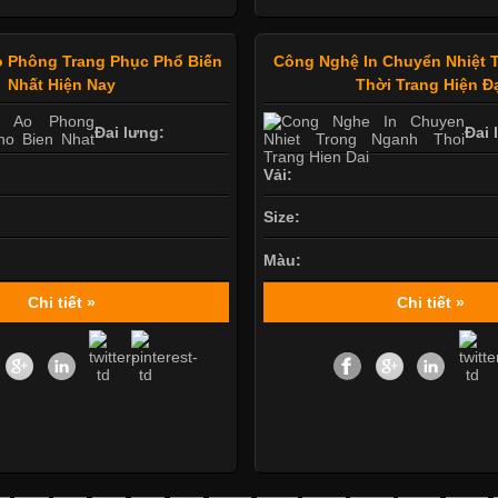
 Phông Trang Phục Phổ Biến
Công Nghệ In Chuyển Nhiệt 
Nhất Hiện Nay
Thời Trang Hiện Đ
Đai lưng:
Đai 
Vải:
Size:
Màu:
Chi tiết »
Chi tiết »