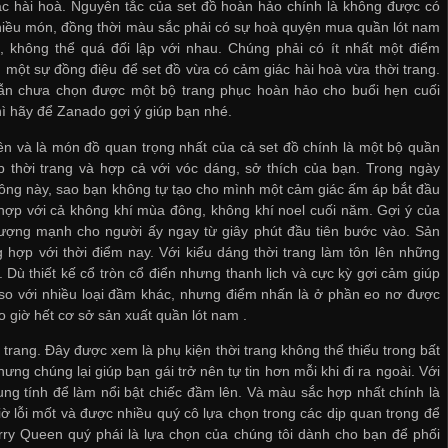
c hài hoà. Nguyên tắc của set đồ hoàn hảo chính là không được có
iều món, đồng thời màu sắc phải có sự hoà quyện
mua quần lót nam
, không thể quá đối lập với nhau. Chúng phải có ít nhất một điểm
 một sự đồng điệu để set đồ vừa có cảm giác hài hoà vừa thời trang.
ẫn chưa chọn được một bộ trang phục hoàn hảo cho buổi hẹn cuối
ì hãy để Zanado gợi ý giúp bạn nhé.
ên và là món đồ quan trọng nhất của cả set đồ chính là một bộ quần
 thời trang và hợp cả với vóc dáng, sở thích của bạn. Trong ngày
ng này, sao bạn không tự tạo cho mình một cảm giác ấm áp bắt đầu
hợp với cả không khí mùa đông, không khí noel cuối năm. Gợi ý của
tượng mạnh cho người ấy ngay từ giây phút đầu tiên bước vào. Sản
ợp với thời điểm nay. Với kiểu dáng thời trang làm tôn lên những
ù thiết kế cổ tròn cổ điển nhưng thanh lịch và cực kỳ gợi cảm giúp
o so với nhiều loại đầm khác, nhưng điểm nhấn là ở phần eo nơ được
o giờ hết
cơ sở sản xuất quần lót nam
.
 trang. Đây được xem là phụ kiện thời trang không thể thiếu trong bất
ng chúng lại giúp bạn gái trở nên tự tin hơn mỗi khi đi ra ngoài. Với
ung tính để làm nổi bật chiếc đầm lên. Và màu sắc hợp nhất chính là
ờ lỗi mốt và được nhiều quý cô lựa chọn trong các dịp quan trọng để
rry Queen quý phái là lựa chọn của chúng tôi dành cho bạn để phối