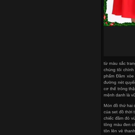
từ màu sắc tran
chúng tôi chính
phẩm Đầm xòe n
đường nét quyến
cơ thể trông th
mệnh danh là vũ
Món đồ thứ hai đ
cúa set đồ thời 
chiếc đầm đỏ vừ
tông màu đen cổ
tôn lên vẻ thanh