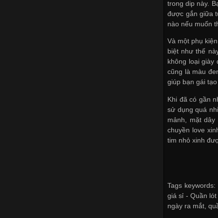
trong dip này. B
được gắn giữa t
nào nếu muốn th
Và một phụ kiện
biệt như thế nà
không loại giày
cũng là màu đen
giúp bạn gái tạ
Khi đã có gần n
sử dụng quá nhi
mảnh, mặt dây 
chuyền love xin
tim nhỏ xinh đư
Tags keywords: 
giá sỉ -
Quần lót
ngày ra mắt
,
qu