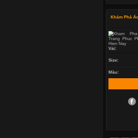
Khám Phá Áo
Vải:
Size:
Màu: