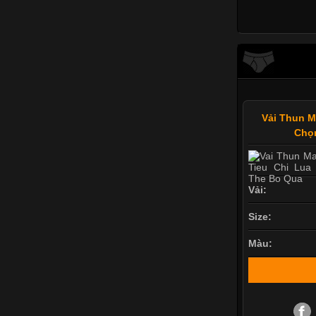
Vải Thun M
Chọ
Vải:
Size:
Màu: