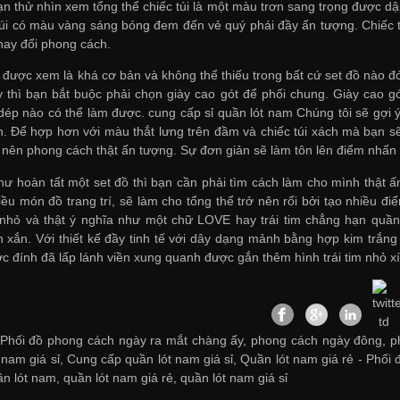
ạn thử nhìn xem tổng thể chiếc túi là một màu trơn sang trọng được dậ
úi có màu vàng sáng bóng đem đến vẻ quý phái đầy ấn tượng. Chiếc tú
ay đổi phong cách.
 được xem là khá cơ bản và không thể thiếu trong bất cứ set đồ nào đó
y thì bạn bắt buộc phải chọn giày cao gót để phối chung. Giày cao
 dép nào có thể làm được.
cung cấp sỉ quần lót nam
Chúng tôi sẽ gợi 
. Để hợp hơn với màu thắt lưng trên đầm và chiếc túi xách mà bạn s
o nên phong cách thật ấn tượng. Sự đơn giản sẽ làm tôn lên điểm nhấ
hư hoàn tất một set đồ thì bạn cần phải tìm cách làm cho mình thật
ều món đồ trang trí, sẽ làm cho tổng thể trở nên rối bởi tạo nhiều
nhỏ và thật ý nghĩa như một chữ LOVE hay trái tim chẳng hạn
quần
h xắn. Với thiết kế đầy tinh tế với dây dạng mảnh bằng hợp kim trắng
ợc đính đã lấp lánh viền xung quanh được gắn thêm hình trái tim nhỏ 
Phối đồ phong cách ngày ra mắt chàng ấy, phong cách ngày đông, phố
 nam giá sỉ
,
Cung cấp quần lót nam giá sỉ
,
Quần lót nam giá rẻ
-
Phối 
ần lót nam
,
quần lót nam giá rẻ
,
quần lót nam giá sỉ