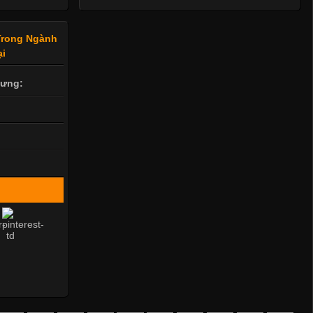
Trong Ngành
ại
lưng: