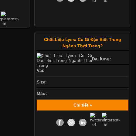
Chất Liệu Lycra Có Gì Đặc Biệt Trong
Ngành Thời Trang?
Đai lưng:
Vải:
Size:
Màu:
Chi tiết »