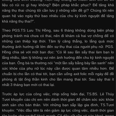
liệu có rủi ro gì hay không? Biện pháp khắc phục? Để tăng khả
năng thụ thai chúng tôi cần lưu ý những vấn đề gì? Chúng tôi nên
quan hệ vào ngày thứ bao nhiêu của chu kỳ kình nguyệt để tăng
khả năng thụ thai?”.
Theo PGS.TS Lưu Thị Hồng, sau 6 tháng không dùng biện pháp
phòng tránh mà chưa có thai, nên đi khám cả hai vợ chồng để có
những can thiệp kịp thời. Tâm lý căng thẳng, lo lắng quá mức
thường ảnh hưởng rất lớn đến sự thụ thai của người phụ nữ. PGS.
Hồng chia sẻ với một bạn đọc: “Có lẽ sau lần sẩy thai làm bạn lo
lắng nhiều, tâm lý không vui nên ảnh hưởng đến chu kỳ kinh nguyệt
của bạn. Ông bà ta thường nói “một lần sẩy bằng bảy lần sanh” nên
sức khỏe của phụ nữ lúc này cần được quan tâm nhiều hơn. Để
chuẩn bị cho lần có thai tới, bạn cần uống axit folic mỗi ngày để đề
phòng dị tật ống thần kinh cho lần mang thai tới. Sau sảy thai ít
nhất 3 tháng bạn mới có thai lại.
Trước áp lực của công việc, nhịp sống hiện đại, TS.BS. Lê Thúy
Tươi khuyến cáo chị em nên dành thời gian để chăm sóc sức khỏe
sinh sản cho bản thân. Với những bạn sắp lập gia đình, TS.Tươi
khuyên: “Việc đầu tiên là nên giảm áp lực công việc, dành thời gian
tập luyện cho cơ thể khoẻ mạnh. Cô dâu rất cần có sức khoẻ, trong