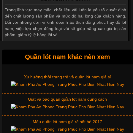
Mẫu quần short quần lót nam nữ hè thu 2017
Trong lĩnh vực may mặc, chất liệu vải luôn là yếu tố quyết định
đến chất lượng sản phẩm và mức độ hài lòng của khách hàng.
Đối với những đơn vị kinh doanh áo thun đồng phục hay đồ lót
nam, việc lựa chọn đúng loại vải sẽ giúp nâng cao giá trị sản
Thị hiều quần lót nam bơi lội nam và nữ 2017
phẩm, giảm tỷ lệ hàng lỗi và
Xu hướng thời trang trẻ và quần lót nam giá sỉ
Quần lót nam khác nên xem
Tìm Hiểu Các Kiểu Cổ Áo Thun Được Ưa Chuộng Trong
Ngành Thời Trang
Giặt và bảo quản quần lót nam đúng cách
Cập nhật 2026-06-01 16:20:50
Mẫu quần lót nam giá rẻ sốt hè 2017
Áo thun là một trong những trang phục phổ biến nhất hiện nay
nhờ tính tiện dụng, dễ phối đồ và phù hợp với nhiều đối tượng.
Bên cạnh chất liệu và kiểu dáng, phần cổ áo cũng là yếu tố
quan trọng tạo nên phong cách riêng cho từng sản phẩm. Mỗi
Những mẩu quần lót nam thông dụng hiện nay
loại cổ áo sẽ mang đến một vẻ đẹp khác