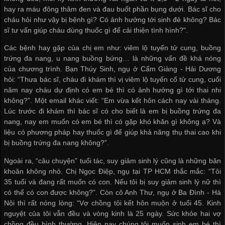
hay ra máu đông thâm đen và đau buốt phần bụng dưới. Bác sĩ cho
cháu hỏi như vậy bị bệnh gì? Có ảnh hưởng tới sinh đẻ không? Bác
sĩ tư vấn giúp cháu dùng thuốc gì để cải thiện tình hình?".
Các bệnh hay gặp của chị em như: viêm lộ tuyến tử cung, buồng
trứng đa nang, u nang buồng bứng… là những vấn đề khá nóng
của chương trình. Bạn Thúy Sinh, ngụ ở Cẩm Giàng - Hải Dương
hỏi: “Thưa bác sĩ, cháu đi khám thì vị viêm lộ tuyến cổ tử cung, cuối
năm nay cháu dự định có em bé thì có ảnh hưởng gì tới thai nhi
không?”. Một email khác viết: “Em vừa kết hôn cách nay vài tháng.
Lúc trước đi khám thì bác sĩ có cho biết là em bị buồng trứng đa
nang, nay em muốn có em bé thì có gặp khó khăn gì không ạ? Và
liệu có phương pháp hay thuốc gì để giúp khả năng thụ thai cao khi
bị buồng trứng đa nang không?”.
Ngoài ra, “câu chuyện” tuổi tác, suy giảm sinh lý cũng là những băn
khoăn không nhỏ. Chị Ngọc Điệp, ngụ tại TP HCM thắc mắc: “Tôi
35 tuổi và đang rất muốn có con. Nếu tôi bị suy giảm sinh lý nữ thì
có thể có con được không?”. Còn cô Anh Thư, ngụ ở Ba Đình - Hà
Nội thì rất nóng lòng: “Vợ chồng tôi kết hôn muộn ở tuổi 45. Kinh
nguyệt của tôi vẫn đều và vòng kinh là 25 ngày. Sức khỏe hai vợ
chồng đều bình thường. Hiện nay chúng tôi muốn sinh em bé thì