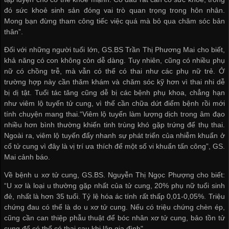
đó sức khoẻ sinh sản đóng vai trò quan trọng trong hôn nhân.
Mong bạn đừng tham công tiếc việc quá mà bỏ qua chăm sóc bản
thân”.
Đối với những người tuổi lớn, GS.BS Trần Thị Phương Mai cho biết,
khả năng có con không còn dễ dàng. Tuy nhiên, cũng có nhiều phụ
nữ có chồng trễ, mà vẫn có thể có thai như các phụ nữ trẻ. Ở
trường hợp này cần thăm khám và chăm sóc kỹ hơn vì thai nhi dễ
bị dị tật. Tuổi tác tăng cũng dễ bị các bệnh phụ khoa, chẳng hạn
như viêm lộ tuyến tử cung, vì thế cần chữa dứt điểm bệnh rồi mới
tính chuyện mang thai.“Viêm lộ tuyến làm lượng dịch trong âm đạo
nhiều hơn bình thường khiến tinh trùng khó gặp trứng để thụ thai.
Ngoài ra, viêm lộ tuyến đẩy nhanh sự phát triển của nhiễm khuẩn ở
cổ tử cung vì đây là vị trí ưa thích để một số vi khuẩn tấn công”, GS.
Mai cảnh báo.
Về bệnh u xơ tử cung, GS.BS. Nguyễn Thị Ngọc Phượng cho biết:
“U xơ là loại u thường gặp nhất của tử cung, 20% phụ nữ tuổi sinh
đẻ, nhất là hơn 35 tuổi. Tỷ lệ hóa ác tính rất thấp 0,01-0,05%. Triệu
chứng đau có thể là do u xơ tử cung. Nếu có triệu chứng chèn ép,
cũng cần can thiệp phẫu thuật để bóc nhân xơ tử cung, bảo tồn tử
cung để có thể có thai sau khi lập gia đình".