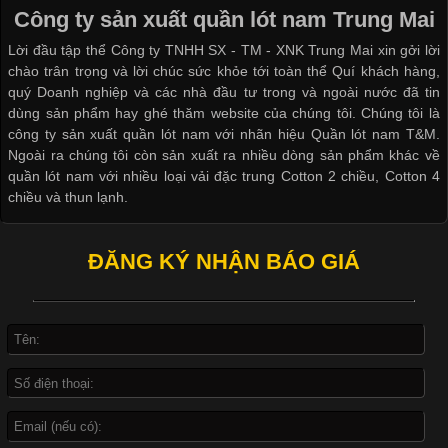
thuộc và được sử dụng phổ biến nhất hiện nay. Không chỉ đa
Công ty sản xuất quần lót nam Trung Mai
dạng về màu sắc hay chất liệu, áo thun còn có nhiều form dáng
Lời đầu tập thể Công ty TNHH SX - TM - XNK Trung Mai xin gởi lời
khác nhau để phù hợp với từng phong cách thời trang và nhu
chào trân trọng và lời chúc sức khỏe tới toàn thể Quí khách hàng,
cầu
quý Doanh nghiệp và các nhà đầu tư trong và ngoài nước đã tin
dùng sản phẩm hay ghé thăm website của chúng tôi. Chúng tôi là
công ty sản xuất quần lót nam với nhãn hiệu Quần lót nam T&M.
Ngoài ra chúng tôi còn sản xuất ra nhiều dòng sản phẩm khác về
quần lót nam với nhiều loại vải đặc trung Cotton 2 chiều, Cotton 4
Khám Phá Áo Phông Trang Phục Phổ Biến Nhất Hiện Nay
chiều và thun lạnh.
Cập nhật 2026-04-24 17:24:50
ĐĂNG KÝ NHẬN BÁO GIÁ
Áo phông là một trong những trang phục phổ biến nhất trong
đời sống hiện đại nhờ sự tiện lợi, thoải mái và dễ phối đồ.
Không chỉ xuất hiện trong thời trang thường ngày, áo phông còn
được ứng dụng rộng rãi trong ngành sản xuất may mặc, đặc
biệt là các sản phẩm từ vải thun. Hiện nay,