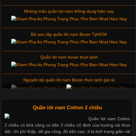
Bộ sưu tập quần lót nam Boxer TpHCM
Những Mẫu Áo Thun Đồng Phục Công Ty Được Ưa
Chuộng Hiện Nay
Quần lót nam boxer thun lạnh
Cập nhật 2026-06-01 14:23:34
Nguyên bộ quần lót nam Boxer thun lạnh giá rẻ
Trong môi trường kinh doanh hiện đại, việc xây dựng hình ảnh
chuyên nghiệp đóng vai trò quan trọng đối với sự phát triển của
doanh nghiệp. Một trong những giải pháp hiệu quả được nhiều
Dễ chịu hơn với quần lót nam giá rẻ vải Cotton 4 chiều
đơn vị lựa chọn hiện nay là sử dụng áo thun đồng phục công ty.
Không chỉ giúp tạo sự đồng bộ, áo thun
Mẫu quần short quần lót nam nữ hè thu 2017
Quần lót nam Cotton 2 chiều
Quần lót nam Cotton
Chất Liệu Lycra Có Gì Đặc Biệt Trong Ngành Thời Trang?
2 chiều có khả năng co dãn 2 chiều cố định của hướng vải thun
Thị hiều quần lót nam bơi lội nam và nữ 2017
dệt, chi phí thấp, dể gia công, độ bền cao, ít bị tình trạng giãn vải
Cập nhật 2026-05-27 17:03:46