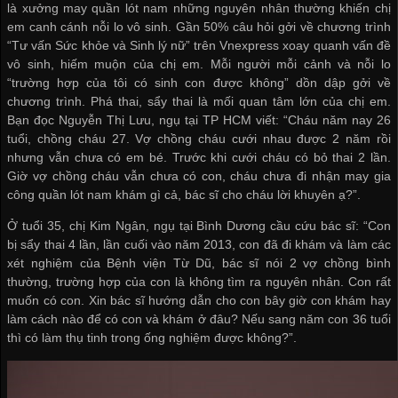
là
xưởng may quần lót nam
những nguyên nhân thường khiến chị
em canh cánh nỗi lo vô sinh. Gần 50% câu hỏi gởi về chương trình
“Tư vấn Sức khỏe và Sinh lý nữ” trên Vnexpress xoay quanh vấn đề
vô sinh, hiếm muộn của chị em. Mỗi người mỗi cảnh và nỗi lo
“trường hợp của tôi có sinh con được không” dồn dập gởi về
chương trình. Phá thai, sẩy thai là mối quan tâm lớn của chị em.
Bạn đọc Nguyễn Thị Lưu, ngụ tại TP HCM viết: “Cháu năm nay 26
tuổi, chồng cháu 27. Vợ chồng cháu cưới nhau được 2 năm rồi
nhưng vẫn chưa có em bé. Trước khi cưới cháu có bỏ thai 2 lần.
Giờ vợ chồng cháu vẫn chưa có con, cháu chưa đi
nhận may gia
công quần lót nam
khám gì cả, bác sĩ cho cháu lời khuyên ạ?”.
Ở tuổi 35, chị Kim Ngân, ngụ tại Bình Dương cầu cứu bác sĩ: “Con
bị sẩy thai 4 lần, lần cuối vào năm 2013, con đã đi khám và làm các
xét nghiệm của Bệnh viện Từ Dũ, bác sĩ nói 2 vợ chồng bình
thường, trường hợp của con là không tìm ra nguyên nhân. Con rất
muốn có con. Xin bác sĩ hướng dẫn cho con bây giờ con khám hay
làm cách nào để có con và khám ở đâu? Nếu sang năm con 36 tuổi
thì có làm thụ tinh trong ống nghiệm được không?”.