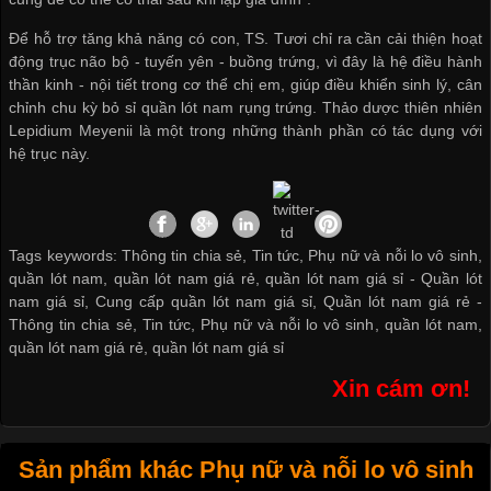
Để hỗ trợ tăng khả năng có con, TS. Tươi chỉ ra cần cải thiện hoạt
động trục não bộ - tuyến yên - buồng trứng, vì đây là hệ điều hành
thần kinh - nội tiết trong cơ thể chị em, giúp điều khiển sinh lý, cân
chỉnh chu kỳ
bỏ sỉ quần lót nam
rụng trứng. Thảo dược thiên nhiên
Lepidium Meyenii là một trong những thành phần có tác dụng với
hệ trục này.
Tags keywords: Thông tin chia sẻ, Tin tức, Phụ nữ và nỗi lo vô sinh,
quần lót nam, quần lót nam giá rẻ, quần lót nam giá sỉ -
Quần lót
nam giá sỉ
,
Cung cấp quần lót nam giá sỉ
,
Quần lót nam giá rẻ
-
Thông tin chia sẻ
,
Tin tức
,
Phụ nữ và nỗi lo vô sinh
,
quần lót nam
,
quần lót nam giá rẻ
,
quần lót nam giá sỉ
Xin cám ơn!
Sản phẩm khác Phụ nữ và nỗi lo vô sinh