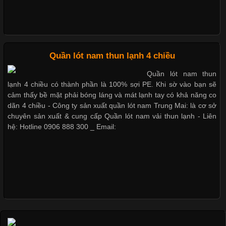
Nguyên bộ quần lót nam Boxer thun lạnh giá rẻ
Những Loại Vải Thun Thông Dụng Và Đặc Điểm Nổi Bật
Cập nhật 2026-05-20 14:58:56
Quần lót nam thun lạnh 4 chiều
Dễ chịu hơn với quần lót nam giá rẻ vải Cotton 4 chiều
Vải thun là một trong những chất liệu được sử dụng rộng rãi
Quần lót nam thun
nhất trong ngành thời trang nhờ đặc tính co giãn, mềm mại và
lạnh 4 chiều có thành phần là 100% sợi PE. Khi sờ vào bạn sẽ
thoải mái khi mặc. Từ áo thun, đồ thể thao cho đến đồ lót nam,
cảm thấy bề mặt phải bóng láng và mát lạnh tay có khả năng co
vải thun luôn đóng vai trò quan trọng trong quá trình sản xuất.
dãn 4 chiều - Công ty sản xuất quần lót nam Trung Mai: là cơ sở
Hiện nay, nhu cầu tìm kiếm quần lót nam giá
chuyên sản xuất & cung cấp Quần lót nam vải thun lạnh - Liên
hệ: Hotline 0906 888 300 _ Email:
Xu Hướng Form Áo Thun Phổ Biến Trong Ngành May Mặc
Cập nhật 2026-05-09 15:58:23
Các Form Áo Thun Phổ Biến Hiện Nay Và Xu Hướng Trong
Ngành May Mặc Áo thun là một trong những trang phục quen