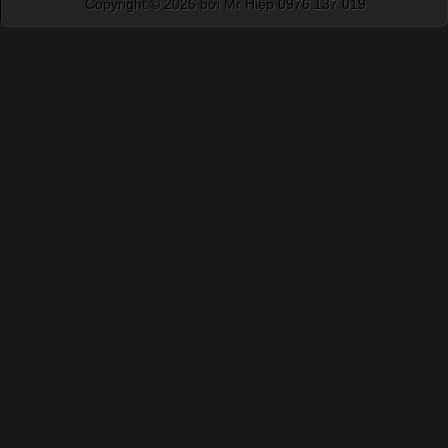
Copyright ©
2026 bởi Mr Hiệp 0976.137.019