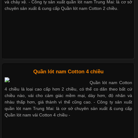
và chảy xệ. - Công ty sản xuất quần lót nam Trung Mai: là cơ sở
chuyên sản xuất & cung cấp Quần lót nam Cotton 2 chiều.
Vải Lycra Là Gì? Chất Liệu Co Giãn Được Ưa Chuộng Trong
Xu hướng thời trang trẻ và quần lót nam giá sỉ
Ngành May Mặc Trong ngành thời trang hiện đại, các loại vải có
khả năng co giãn tốt ngày càng được ưa chuộng nhằm mang lại
cảm giác thoải mái cho người mặc. Trong đó, vải Lycra là một
trong những chất liệu nổi bật nhờ độ đàn hồi cao,
Giặt và bảo quản quần lót nam đúng cách
Mẫu quần lót nam giá rẻ sốt hè 2017
Chất Liệu Bamboo Xu Hướng Mới Trong Ngành Thời Trang
Quần lót nam Cotton 4 chiều
Những mẩu quần lót nam thông dụng hiện nay
Quần lót nam Cotton
Cập nhật 2026-05-21 14:59:25
4 chiều là loại cao cấp hơn 2 chiều, có thể co dãn theo bất cứ
Trong những năm gần đây, vải Bamboo đang trở thành một
chiều nào, vải cho cảm giác mềm mại, dày hơn, độ nhăn và
trong những chất liệu được yêu thích trong ngành thời trang
nhàu thấp hơn, giá thành vì thế cũng cao. - Công ty sản xuất
Bộ sưu tập quần lót nam Boxer TpHCM
nhờ đặc tính mềm mại, thoáng khí và thân thiện với môi trường.
quần lót nam Trung Mai: là cơ sở chuyên sản xuất & cung cấp
Không chỉ được ứng dụng trong quần áo thường ngày, loại vải
Quần lót nam vải Cotton 4 chiều -
này còn xuất hiện nhiều trong các sản phẩm đồ lót
Quần lót nam boxer thun lạnh