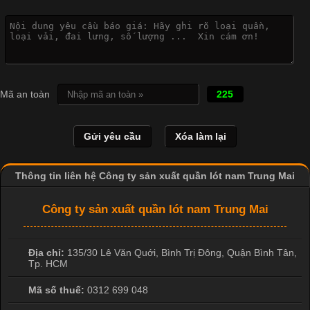
Công Nghệ In Chuyển Nhiệt Trong Ngành Thời Trang Hiện
Đại
Cập nhật 2026-04-21 15:41:03
In Chuyển Nhiệt Là Gì? Công Nghệ In Hiện Đại Trong Ngành
Mã an toàn
225
May Mặc Trong ngành in ấn và thời trang, in chuyển nhiệt đang
là một trong những công nghệ phổ biến nhờ khả năng tạo ra
hình ảnh sắc nét và bền màu. Đặc biệt, kỹ thuật này được ứng
dụng rộng rãi trong sản xuất áo thun, đồ thể thao
Thông tin liên hệ Công ty sản xuất quần lót nam Trung Mai
Công ty sản xuất quần lót nam Trung Mai
Địa chỉ:
135/30 Lê Văn Quới, Bình Trị Đông
,
Quận Bình Tân
,
Tp. HCM
Mã số thuế:
0312 699 048