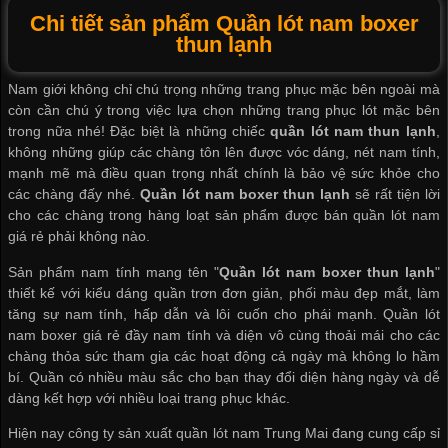
Chi tiết sản phẩm Quần lót nam boxer
thun lạnh
Nam giới không chỉ chú trọng những trang phục mặc bên ngoài mà
còn cần chú ý trong việc lựa chọn những trang phục lót mặc bên
trong nữa nhé! Đặc biệt là những chiếc
quần lót nam thun lạnh
,
không những giúp các chàng tôn lên được vóc dáng, nét nam tính,
mạnh mẽ mà điều quan trọng nhất chính là bảo vệ sức khỏe cho
các chàng đấy nhé.
Quần lót nam boxer thun lạnh
sẽ rất tiện lời
cho các chàng trong hàng loạt sản phẩm được
bán quần lót nam
giá rẻ
phải không nào.
Sản phẩm nam tính mang tên "
Quần lót nam boxer thun lạnh
"
thiết kế với kiểu dáng quần trơn đơn giản, phối màu đẹp mắt, làm
tăng sự nam tính, hấp dẫn và lôi cuốn cho phái mạnh.
Quần lót
nam boxer giá rẻ
đầy nam tính và diện vô cùng thoải mái cho các
chàng thỏa sức tham gia các hoạt động cả ngày mà không lo hầm
bí. Quần có nhiều màu sắc cho bạn thay đổi diện hàng ngày và dễ
dàng kết hợp với nhiều loại trang phục khác.
Hiện nay
công ty sản xuất quần lót nam
Trung Mai đang
cung cấp sỉ