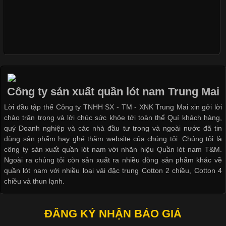
Xu Hướng Form Áo Thun Phổ Biến Trong Ngành May Mặc
Cập nhật 2026-05-09 15:58:23
Các Form Áo Thun Phổ Biến Hiện Nay Và Xu Hướng Trong
Ngành May Mặc Áo thun là một trong những trang phục quen
thuộc và được sử dụng phổ biến nhất hiện nay. Không chỉ đa
Công ty sản xuất quần lót nam Trung Mai
dạng về màu sắc hay chất liệu, áo thun còn có nhiều form dáng
Lời đầu tập thể Công ty TNHH SX - TM - XNK Trung Mai xin gởi lời
khác nhau để phù hợp với từng phong cách thời trang và nhu
chào trân trọng và lời chúc sức khỏe tới toàn thể Quí khách hàng,
cầu
quý Doanh nghiệp và các nhà đầu tư trong và ngoài nước đã tin
dùng sản phẩm hay ghé thăm website của chúng tôi. Chúng tôi là
công ty sản xuất quần lót nam với nhãn hiệu Quần lót nam T&M.
Ngoài ra chúng tôi còn sản xuất ra nhiều dòng sản phẩm khác về
quần lót nam với nhiều loại vải đặc trung Cotton 2 chiều, Cotton 4
Khám Phá Áo Phông Trang Phục Phổ Biến Nhất Hiện Nay
chiều và thun lạnh.
Cập nhật 2026-04-24 17:24:50
ĐĂNG KÝ NHẬN BÁO GIÁ
Áo phông là một trong những trang phục phổ biến nhất trong