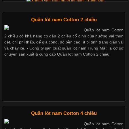
Không chỉ giúp tạo sự đồng bộ, áo thun
Quần lót nam tam giác đai lưng lớn
Quần lót nam Cotton 2 chiều
Quần lót nam Cotton
Chất Liệu Lycra Có Gì Đặc Biệt Trong Ngành Thời Trang?
2 chiều có khả năng co dãn 2 chiều cố định của hướng vải thun
Quần lót nam ống dài vài cotton 4 chiều
dệt, chi phí thấp, dể gia công, độ bền cao, ít bị tình trạng giãn vải
Cập nhật 2026-05-27 17:03:46
và chảy xệ. - Công ty sản xuất quần lót nam Trung Mai: là cơ sở
chuyên sản xuất & cung cấp Quần lót nam Cotton 2 chiều.
Vải Lycra Là Gì? Chất Liệu Co Giãn Được Ưa Chuộng Trong
Quần lót nam có ống
Ngành May Mặc Trong ngành thời trang hiện đại, các loại vải có
khả năng co giãn tốt ngày càng được ưa chuộng nhằm mang lại
cảm giác thoải mái cho người mặc. Trong đó, vải Lycra là một
trong những chất liệu nổi bật nhờ độ đàn hồi cao,
Chất Liệu Bamboo Xu Hướng Mới Trong Ngành Thời Trang
Quần lót nam Cotton 4 chiều
Quần lót nam Cotton
Cập nhật 2026-05-21 14:59:25