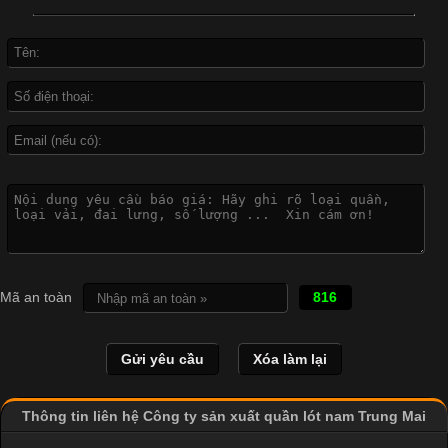
đời sống hiện đại nhờ sự tiện lợi, thoải mái và dễ phối đồ.
Không chỉ xuất hiện trong thời trang thường ngày, áo phông còn
được ứng dụng rộng rãi trong ngành sản xuất may mặc, đặc
biệt là các sản phẩm từ vải thun. Hiện nay,
Công Nghệ In Chuyển Nhiệt Trong Ngành Thời Trang Hiện
Đại
Cập nhật 2026-04-21 15:41:03
In Chuyển Nhiệt Là Gì? Công Nghệ In Hiện Đại Trong Ngành
Mã an toàn
816
May Mặc Trong ngành in ấn và thời trang, in chuyển nhiệt đang
là một trong những công nghệ phổ biến nhờ khả năng tạo ra
hình ảnh sắc nét và bền màu. Đặc biệt, kỹ thuật này được ứng
dụng rộng rãi trong sản xuất áo thun, đồ thể thao
Thông tin liên hệ Công ty sản xuất quần lót nam Trung Mai