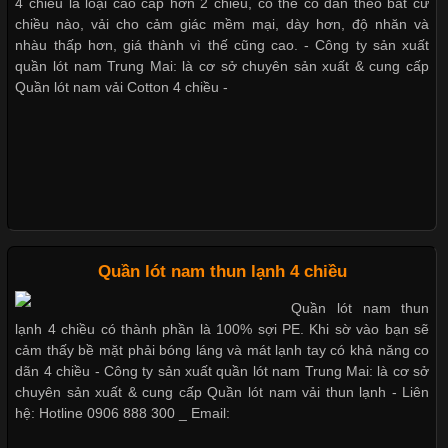
4 chiều là loại cao cấp hơn 2 chiều, có thể co dãn theo bất cứ
Trong những năm gần đây, vải Bamboo đang trở thành một
chiều nào, vải cho cảm giác mềm mại, dày hơn, độ nhăn và
trong những chất liệu được yêu thích trong ngành thời trang
nhàu thấp hơn, giá thành vì thế cũng cao. - Công ty sản xuất
nhờ đặc tính mềm mại, thoáng khí và thân thiện với môi trường.
quần lót nam Trung Mai: là cơ sở chuyên sản xuất & cung cấp
Không chỉ được ứng dụng trong quần áo thường ngày, loại vải
Quần lót nam vải Cotton 4 chiều -
này còn xuất hiện nhiều trong các sản phẩm đồ lót
Những Loại Vải Thun Thông Dụng Và Đặc Điểm Nổi Bật
Cập nhật 2026-05-20 14:58:56
Quần lót nam thun lạnh 4 chiều
Vải thun là một trong những chất liệu được sử dụng rộng rãi
Quần lót nam thun
nhất trong ngành thời trang nhờ đặc tính co giãn, mềm mại và
lạnh 4 chiều có thành phần là 100% sợi PE. Khi sờ vào bạn sẽ
thoải mái khi mặc. Từ áo thun, đồ thể thao cho đến đồ lót nam,
cảm thấy bề mặt phải bóng láng và mát lạnh tay có khả năng co
vải thun luôn đóng vai trò quan trọng trong quá trình sản xuất.
dãn 4 chiều - Công ty sản xuất quần lót nam Trung Mai: là cơ sở
Hiện nay, nhu cầu tìm kiếm quần lót nam giá
chuyên sản xuất & cung cấp Quần lót nam vải thun lạnh - Liên
hệ: Hotline 0906 888 300 _ Email: