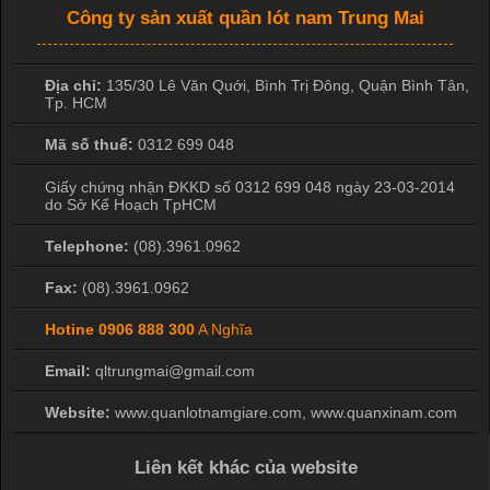
Công ty sản xuất quần lót nam Trung Mai
Địa chỉ:
135/30 Lê Văn Quới, Bình Trị Đông
,
Quận Bình Tân
,
Tp. HCM
Mã số thuế:
0312 699 048
Giấy chứng nhận ĐKKD số 0312 699 048 ngày 23-03-2014
do Sở Kế Hoạch TpHCM
Telephone:
(08).3961.0962
Fax:
(08).3961.0962
Hotine
0906 888 300
A Nghĩa
Email:
qltrungmai@gmail.com
Website:
www.quanlotnamgiare.com, www.quanxinam.com
Liên kết khác của website