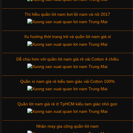
Cập nhật 2026-06-01 16:20:50
Thị hiều quần lót nam bơi lội nam và nữ 2017
Áo thun là một trong những trang phục phổ biến nhất hiện nay
nhờ tính tiện dụng, dễ phối đồ và phù hợp với nhiều đối tượng.
Bên cạnh chất liệu và kiểu dáng, phần cổ áo cũng là yếu tố
quan trọng tạo nên phong cách riêng cho từng sản phẩm. Mỗi
Xu hướng thời trang trẻ và quần lót nam giá sỉ
loại cổ áo sẽ mang đến một vẻ đẹp khác
Dễ chịu hơn với quần lót nam giá rẻ vải Cotton 4 chiều
Những Mẫu Áo Thun Đồng Phục Công Ty Được Ưa
Chuộng Hiện Nay
Quần xì nam giá rẻ kiểu tam giác vải Cotton 100%
Cập nhật 2026-06-01 14:23:34
Quần lót nam giá rẻ ở TpHCM kiểu tam giác nhỏ gọn
Trong môi trường kinh doanh hiện đại, việc xây dựng hình ảnh
chuyên nghiệp đóng vai trò quan trọng đối với sự phát triển của
doanh nghiệp. Một trong những giải pháp hiệu quả được nhiều
Nhận may gia công quần lót nam
đơn vị lựa chọn hiện nay là sử dụng áo thun đồng phục công ty.