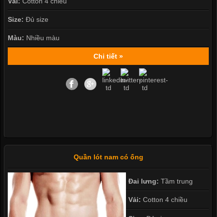
Vải:
Cotton 4 chiều
Size:
Đủ size
Màu:
Nhiều màu
Chi tiết »
Quần lót nam có ống
Đai lưng:
Tầm trung
Vải:
Cotton 4 chiều