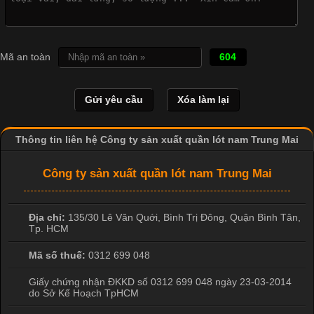
Cập nhật 2026-04-21 15:41:03
In Chuyển Nhiệt Là Gì? Công Nghệ In Hiện Đại Trong Ngành
Mã an toàn
604
May Mặc Trong ngành in ấn và thời trang, in chuyển nhiệt đang
là một trong những công nghệ phổ biến nhờ khả năng tạo ra
hình ảnh sắc nét và bền màu. Đặc biệt, kỹ thuật này được ứng
dụng rộng rãi trong sản xuất áo thun, đồ thể thao
Thông tin liên hệ Công ty sản xuất quần lót nam Trung Mai
Công ty sản xuất quần lót nam Trung Mai
Địa chỉ:
135/30 Lê Văn Quới, Bình Trị Đông
,
Quận Bình Tân
,
Tp. HCM
Mã số thuế:
0312 699 048
Giấy chứng nhận ĐKKD số 0312 699 048 ngày 23-03-2014
do Sở Kế Hoạch TpHCM