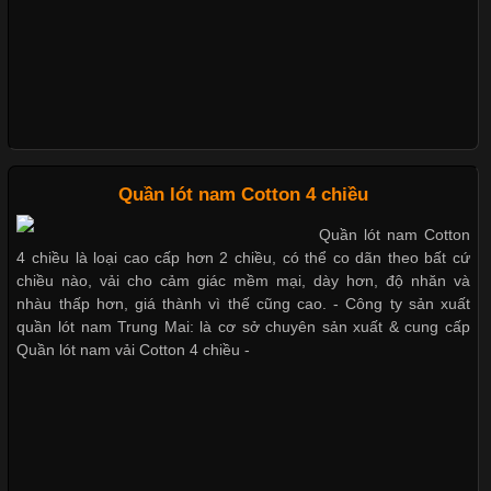
khả năng co giãn tốt ngày càng được ưa chuộng nhằm mang lại
cảm giác thoải mái cho người mặc. Trong đó, vải Lycra là một
trong những chất liệu nổi bật nhờ độ đàn hồi cao,
Giặt và bảo quản quần lót nam đúng cách
Mẫu quần lót nam giá rẻ sốt hè 2017
Chất Liệu Bamboo Xu Hướng Mới Trong Ngành Thời Trang
Quần lót nam Cotton 4 chiều
Những mẩu quần lót nam thông dụng hiện nay
Quần lót nam Cotton
Cập nhật 2026-05-21 14:59:25
4 chiều là loại cao cấp hơn 2 chiều, có thể co dãn theo bất cứ
Trong những năm gần đây, vải Bamboo đang trở thành một
chiều nào, vải cho cảm giác mềm mại, dày hơn, độ nhăn và
trong những chất liệu được yêu thích trong ngành thời trang
nhàu thấp hơn, giá thành vì thế cũng cao. - Công ty sản xuất
Bộ sưu tập quần lót nam Boxer TpHCM
nhờ đặc tính mềm mại, thoáng khí và thân thiện với môi trường.
quần lót nam Trung Mai: là cơ sở chuyên sản xuất & cung cấp
Không chỉ được ứng dụng trong quần áo thường ngày, loại vải
Quần lót nam vải Cotton 4 chiều -
này còn xuất hiện nhiều trong các sản phẩm đồ lót
Quần lót nam boxer thun lạnh
Nguyên bộ quần lót nam Boxer thun lạnh giá rẻ