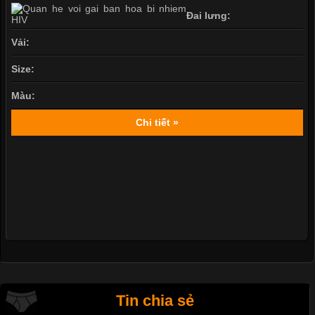
Đai lưng:
Vải:
Size:
Màu:
Chi tiết »
Tin chia sẻ