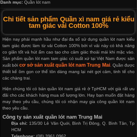
Danh mục:
Quần lót nam
Chi tiết sản phẩm Quần xì nam giá rẻ kiểu
tam giác vải Cotton 100%
Hiện nay phái mạnh hầu như đại đa số sử dụng
quần lót nam
kiểu
tam giác đươc làm từ vải Cotton 100% bởi vì vải này có khả năng
co giãn tốt và hút ẩm cao tạo cho cảm giác thoải mái khi mặc vào.
Sản phẩm
quần lót nam tam giác
có suất xứ tại Việt Nam được sản
cơ sở sản xuất quần lót nam
Trung Mai
xuất bởi
. Quần được
thiết kế ôm gọn cơ thể tôn dáng mang lại nét gợi cảm, tinh tế cho
các chàng trai.
Hiện chúng tôi có
bán quần lót nam giá rẻ ở TpHCM
với giá rất ưu
đãi cho các khách hàng mua số lượng lớn. Hay bạn muốn đặt hàng
may theo yêu cầu, chúng tôi có
nhận may gia công quần lót nam
theo yêu cầu.
Công ty sản xuất quần lót nam Trung Mai
Địa chỉ:
135/30 Lê Văn Quới, Bình Trị Đông, Q. Bình Tân, Tp
HCM
Telephone:
(08).3961.0962