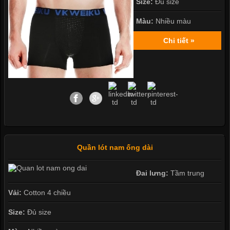
Size:
Đủ size
Màu:
Nhiều màu
Chi tiết »
Quần lót nam ống dài
Đai lưng:
Tầm trung
Vải:
Cotton 4 chiều
Size:
Đủ size