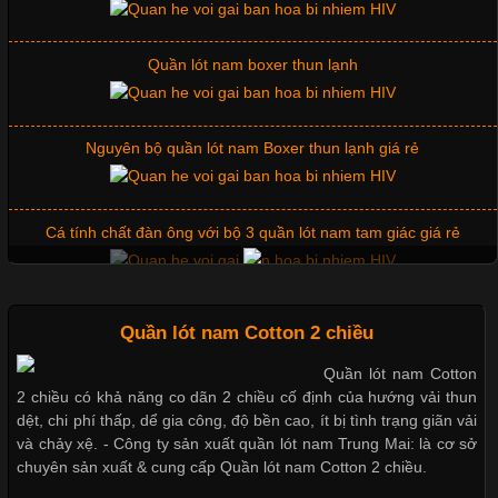
Những Mẫu Áo Thun Đồng Phục Công Ty Được Ưa
Chuộng Hiện Nay
Quần lót nam boxer thun lạnh
Cập nhật 2026-06-01 14:23:34
Nguyên bộ quần lót nam Boxer thun lạnh giá rẻ
Trong môi trường kinh doanh hiện đại, việc xây dựng hình ảnh
chuyên nghiệp đóng vai trò quan trọng đối với sự phát triển của
doanh nghiệp. Một trong những giải pháp hiệu quả được nhiều
Cá tính chất đàn ông với bộ 3 quần lót nam tam giác giá rẻ
đơn vị lựa chọn hiện nay là sử dụng áo thun đồng phục công ty.
Không chỉ giúp tạo sự đồng bộ, áo thun
Mẫu quần short quần lót nam nữ hè thu 2017
Quần lót nam Cotton 2 chiều
Quần lót nam Cotton
Chất Liệu Lycra Có Gì Đặc Biệt Trong Ngành Thời Trang?
2 chiều có khả năng co dãn 2 chiều cố định của hướng vải thun
Thị hiều quần lót nam bơi lội nam và nữ 2017
dệt, chi phí thấp, dể gia công, độ bền cao, ít bị tình trạng giãn vải
Cập nhật 2026-05-27 17:03:46
và chảy xệ. - Công ty sản xuất quần lót nam Trung Mai: là cơ sở
chuyên sản xuất & cung cấp Quần lót nam Cotton 2 chiều.
Vải Lycra Là Gì? Chất Liệu Co Giãn Được Ưa Chuộng Trong
Xu hướng thời trang trẻ và quần lót nam giá sỉ
Ngành May Mặc Trong ngành thời trang hiện đại, các loại vải có