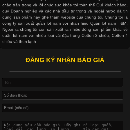
chào trân trọng và lời chúc sức khỏe tới toàn thể Quí khách hàng,
cầu
quý Doanh nghiệp và các nhà đầu tư trong và ngoài nước đã tin
dùng sản phẩm hay ghé thăm website của chúng tôi. Chúng tôi là
công ty sản xuất quần lót nam với nhãn hiệu Quần lót nam T&M.
Ngoài ra chúng tôi còn sản xuất ra nhiều dòng sản phẩm khác về
quần lót nam với nhiều loại vải đặc trung Cotton 2 chiều, Cotton 4
Khám Phá Áo Phông Trang Phục Phổ Biến Nhất Hiện Nay
chiều và thun lạnh.
Cập nhật 2026-04-24 17:24:50
ĐĂNG KÝ NHẬN BÁO GIÁ
Áo phông là một trong những trang phục phổ biến nhất trong
đời sống hiện đại nhờ sự tiện lợi, thoải mái và dễ phối đồ.
Không chỉ xuất hiện trong thời trang thường ngày, áo phông còn
được ứng dụng rộng rãi trong ngành sản xuất may mặc, đặc
biệt là các sản phẩm từ vải thun. Hiện nay,
Công Nghệ In Chuyển Nhiệt Trong Ngành Thời Trang Hiện
Đại