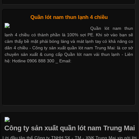
Những Loại Vải Thun Thông Dụng Và Đặc Điểm Nổi Bật
Cập nhật 2026-05-20 14:58:56
Quần lót nam thun lạnh 4 chiều
Cá tính chất đàn ông với bộ 3 quần lót nam tam giác giá rẻ
Vải thun là một trong những chất liệu được sử dụng rộng rãi
Quần lót nam thun
nhất trong ngành thời trang nhờ đặc tính co giãn, mềm mại và
lạnh 4 chiều có thành phần là 100% sợi PE. Khi sờ vào bạn sẽ
thoải mái khi mặc. Từ áo thun, đồ thể thao cho đến đồ lót nam,
cảm thấy bề mặt phải bóng láng và mát lạnh tay có khả năng co
vải thun luôn đóng vai trò quan trọng trong quá trình sản xuất.
dãn 4 chiều - Công ty sản xuất quần lót nam Trung Mai: là cơ sở
Hiện nay, nhu cầu tìm kiếm quần lót nam giá
chuyên sản xuất & cung cấp Quần lót nam vải thun lạnh - Liên
hệ: Hotline 0906 888 300 _ Email:
Xu Hướng Form Áo Thun Phổ Biến Trong Ngành May Mặc
Cập nhật 2026-05-09 15:58:23
Các Form Áo Thun Phổ Biến Hiện Nay Và Xu Hướng Trong
Ngành May Mặc Áo thun là một trong những trang phục quen
thuộc và được sử dụng phổ biến nhất hiện nay. Không chỉ đa
Công ty sản xuất quần lót nam Trung Mai
dạng về màu sắc hay chất liệu, áo thun còn có nhiều form dáng
Lời đầu tập thể Công ty TNHH SX - TM - XNK Trung Mai xin gởi lời
khác nhau để phù hợp với từng phong cách thời trang và nhu