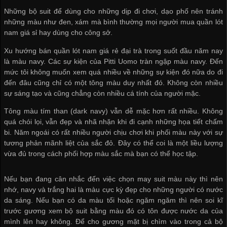
Những bộ suit để dùng cho những dịp đi chơi, dạo phố nên tránh
những màu như đen, xám mà bình thường mọi người
mua quần lót
nam giá sỉ
hay dùng cho công sở.
Xu hướng
bán quần lót nam giá rẻ
đại trà trong suốt đầu năm nay
là màu navy. Các sự kiện của Pitti Uomo tràn ngập màu navy. Đến
mức tôi không muốn xem quá nhiều về những sự kiện đó nữa do đi
đến đâu cũng chỉ có một tông màu duy nhất đó. Không còn nhiều
sự sáng tạo và cũng chẳng còn nhiều cá tính của người mặc.
Tông màu tím than (dark navy) vẫn dễ mặc hơn rất nhiều. Không
quá chói lọi, vẫn đẹp và nhã nhặn khi đi cạnh những họa tiết chấm
bi. Năm ngoái có rất nhiều người chịu chơi khi phối màu này với sự
tương phản mãnh liệt của sắc đỏ. Đây có thể coi là một liều lượng
vừa đủ trong cách phối hợp màu sắc mà bạn có thể học tập.
Nếu bạn đang cân nhắc đến việc chọn may suit màu này thì nên
nhớ, navy và trắng hai là màu cực kỳ đẹp cho những người có nước
da sáng. Nếu bạn có da màu tối hoặc ngăm ngăm thì nên soi kĩ
trước gương xem bộ suit bằng màu đó có tôn được nước da của
mình lên hay không. Để cho gương mặt bị chìm vào trong cả bộ