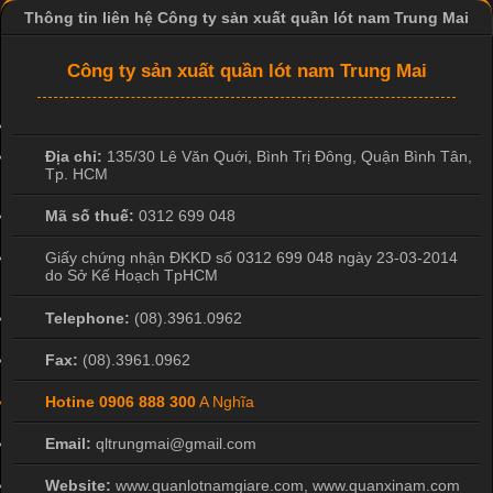
Thông tin liên hệ Công ty sản xuất quần lót nam Trung Mai
Công Nghệ In Chuyển Nhiệt Trong Ngành Thời Trang Hiện
Đại
Công ty sản xuất quần lót nam Trung Mai
Cập nhật 2026-04-21 15:41:03
In Chuyển Nhiệt Là Gì? Công Nghệ In Hiện Đại Trong Ngành
Địa chỉ:
135/30 Lê Văn Quới, Bình Trị Đông
,
Quận Bình Tân
,
Tp. HCM
May Mặc Trong ngành in ấn và thời trang, in chuyển nhiệt đang
là một trong những công nghệ phổ biến nhờ khả năng tạo ra
Mã số thuế:
0312 699 048
hình ảnh sắc nét và bền màu. Đặc biệt, kỹ thuật này được ứng
dụng rộng rãi trong sản xuất áo thun, đồ thể thao
Giấy chứng nhận ĐKKD số 0312 699 048 ngày 23-03-2014
do Sở Kế Hoạch TpHCM
Telephone:
(08).3961.0962
Fax:
(08).3961.0962
Hotine
0906 888 300
A Nghĩa
Email:
qltrungmai@gmail.com
Website:
www.quanlotnamgiare.com, www.quanxinam.com