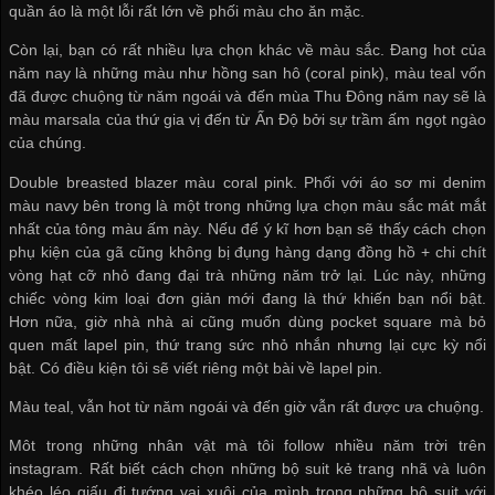
quần áo là một lỗi rất lớn về phối màu cho ăn mặc.
Còn lại, bạn có rất nhiều lựa chọn khác về màu sắc. Đang hot của
năm nay là những màu như hồng san hô (coral pink), màu teal vốn
đã được chuộng từ năm ngoái và đến mùa Thu Đông năm nay sẽ là
màu marsala của thứ gia vị đến từ Ấn Độ bởi sự trầm ấm ngọt ngào
của chúng.
Double breasted blazer màu coral pink. Phối với áo sơ mi denim
màu navy bên trong là một trong những lựa chọn màu sắc mát mắt
nhất của tông màu ấm này. Nếu để ý kĩ hơn bạn sẽ thấy cách chọn
phụ kiện của gã cũng không bị đụng hàng dạng đồng hồ + chi chít
vòng hạt cỡ nhỏ đang đại trà những năm trở lại. Lúc này, những
chiếc vòng kim loại đơn giản mới đang là thứ khiến bạn nổi bật.
Hơn nữa, giờ nhà nhà ai cũng muốn dùng pocket square mà bỏ
quen mất lapel pin, thứ trang sức nhỏ nhắn nhưng lại cực kỳ nổi
bật. Có điều kiện tôi sẽ viết riêng một bài về lapel pin.
Màu teal, vẫn hot từ năm ngoái và đến giờ vẫn rất được ưa chuộng.
Môt trong những nhân vật mà tôi follow nhiều năm trời trên
instagram. Rất biết cách chọn những bộ suit kẻ trang nhã và luôn
khéo léo giấu đi tướng vai xuôi của mình trong những bộ suit với