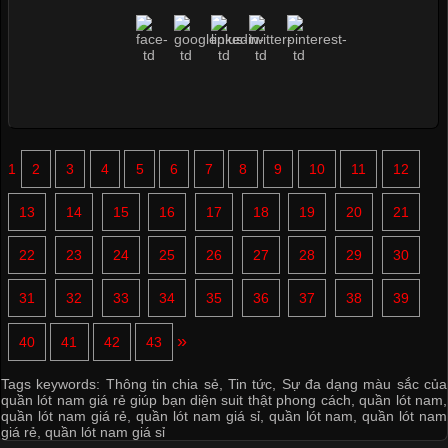
1
2
3
4
5
6
7
8
9
10
11
12
13
14
15
16
17
18
19
20
21
22
23
24
25
26
27
28
29
30
31
32
33
34
35
36
37
38
39
»
40
41
42
43
Tags keywords:
Thông tin chia sẻ
,
Tin tức
,
Sự đa dạng màu sắc của
quần lót nam giá rẻ giúp bạn diện suit thật phong cách
,
quần lót nam
,
quần lót nam giá rẻ
,
quần lót nam giá sỉ
,
quần lót nam
,
quần lót nam
giá rẻ
,
quần lót nam giá sỉ