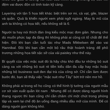
đệm vai được độn có tính toán kỹ càng.
Layering với tận 5 họa tiết khác biệt trên sơ mi, cà vạt, gile, blazer
và quần. Quả là khiến người xem phải ngỡ ngàng. May là mũ của
anh ta không có họa tiết, nếu không sẽ là 6.
Người ta hay nói thích đàn ông kiểu mộc mạc đơn giản. Nhưng cho
dù muốn phức tạp đa tầng thì không phải ai cũng có tố chất để thể
hiện. Đôi khi bạn cần tuổi tác như Mads Mikkelsen để vào vai
Hannibal. Đôi khi bạn cần một bộ râu thật hoành tráng để phô
trương những họa tiết sặc sỡ của vải paisley như thế này.
Bí quyết của việc mặc suit đó là hãy chịu khó đầu tư những bộ suit
càng xa với những bộ suit rẻ tiền kiểu dân đa cấp hay mặc hoặc
những bộ business suit đen đại trà của công sở. Chỉ cần làm được
bước đó, bạn sẽ thấy việc “mặc suit như Tây” bớt trở nên mơ hồ.
Không phải ai trong số họ cũng có thể hình lý tưởng của người mẫu
cơ sở sản xuất quần lót nam
. Nhưng để có được dáng người hình
thang ngược thì bạn cũng chỉ cần chăm chỉ một chút trong phòng
tập và xem lại chế độ ăn uống đang nhiều dầu mỡ của mình. Để có
dáng người gọn không khó.