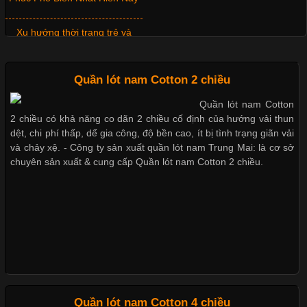
Xu hướng thời trang trẻ và
quần lót nam giá sỉ
Những Mẫu Áo Thun Đồng Phục Công Ty Được Ưa
Quần lót nam Cotton 2 chiều
Chuộng Hiện Nay
Quần lót nam Cotton
Giặt và bảo quản quần lót nam
2 chiều có khả năng co dãn 2 chiều cố định của hướng vải thun
đúng cách
Cập nhật 2026-06-01 14:23:34
dệt, chi phí thấp, dể gia công, độ bền cao, ít bị tình trạng giãn vải
Trong môi trường kinh doanh hiện đại, việc xây dựng hình ảnh
và chảy xệ. - Công ty sản xuất quần lót nam Trung Mai: là cơ sở
chuyên nghiệp đóng vai trò quan trọng đối với sự phát triển của
chuyên sản xuất & cung cấp Quần lót nam Cotton 2 chiều.
doanh nghiệp. Một trong những giải pháp hiệu quả được nhiều
Mẫu quần lót nam giá rẻ sốt hè
đơn vị lựa chọn hiện nay là sử dụng áo thun đồng phục công ty.
2017
Không chỉ giúp tạo sự đồng bộ, áo thun
Những mẩu quần lót nam
thông dụng hiện nay
Chất Liệu Lycra Có Gì Đặc Biệt Trong Ngành Thời Trang?
Quần lót nam Cotton 4 chiều