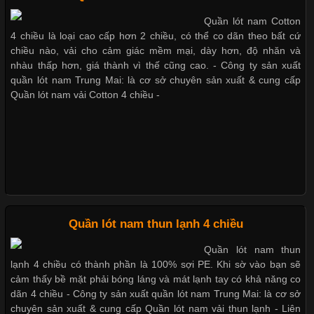
Cập nhật 2026-05-27 17:03:46
Quần lót nam Cotton
Vải Lycra Là Gì? Chất Liệu Co Giãn Được Ưa Chuộng Trong
Bộ sưu tập quần lót nam Boxer
4 chiều là loại cao cấp hơn 2 chiều, có thể co dãn theo bất cứ
Ngành May Mặc Trong ngành thời trang hiện đại, các loại vải có
TpHCM
chiều nào, vải cho cảm giác mềm mại, dày hơn, độ nhăn và
khả năng co giãn tốt ngày càng được ưa chuộng nhằm mang lại
nhàu thấp hơn, giá thành vì thế cũng cao. - Công ty sản xuất
cảm giác thoải mái cho người mặc. Trong đó, vải Lycra là một
quần lót nam Trung Mai: là cơ sở chuyên sản xuất & cung cấp
trong những chất liệu nổi bật nhờ độ đàn hồi cao,
Quần lót nam vải Cotton 4 chiều -
Quần lót nam boxer thun lạnh
Chất Liệu Bamboo Xu Hướng Mới Trong Ngành Thời Trang
Nguyên bộ quần lót nam Boxer
thun lạnh giá rẻ
Cập nhật 2026-05-21 14:59:25
Quần lót nam thun lạnh 4 chiều
Trong những năm gần đây, vải Bamboo đang trở thành một
trong những chất liệu được yêu thích trong ngành thời trang
Quần lót nam thun
nhờ đặc tính mềm mại, thoáng khí và thân thiện với môi trường.
Dễ chịu hơn với quần lót nam
lạnh 4 chiều có thành phần là 100% sợi PE. Khi sờ vào bạn sẽ
Không chỉ được ứng dụng trong quần áo thường ngày, loại vải
giá rẻ vải Cotton 4 chiều
cảm thấy bề mặt phải bóng láng và mát lạnh tay có khả năng co
này còn xuất hiện nhiều trong các sản phẩm đồ lót
dãn 4 chiều - Công ty sản xuất quần lót nam Trung Mai: là cơ sở
chuyên sản xuất & cung cấp Quần lót nam vải thun lạnh - Liên