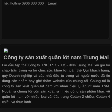
hệ: Hotline 0906 888 300 _ Email:
Những Loại Vải Thun Thông Dụng Và Đặc Điểm Nổi Bật
Cập nhật 2026-05-20 14:58:56
Vải thun là một trong những chất liệu được sử dụng rộng rãi
nhất trong ngành thời trang nhờ đặc tính co giãn, mềm mại và
thoải mái khi mặc. Từ áo thun, đồ thể thao cho đến đồ lót nam,
vải thun luôn đóng vai trò quan trọng trong quá trình sản xuất.
Công ty sản xuất quần lót nam Trung Mai
Hiện nay, nhu cầu tìm kiếm quần lót nam giá
Lời đầu tập thể Công ty TNHH SX - TM - XNK Trung Mai xin gởi lời
chào trân trọng và lời chúc sức khỏe tới toàn thể Quí khách hàng,
quý Doanh nghiệp và các nhà đầu tư trong và ngoài nước đã tin
dùng sản phẩm hay ghé thăm website của chúng tôi. Chúng tôi là
công ty sản xuất quần lót nam với nhãn hiệu Quần lót nam T&M.
Xu Hướng Form Áo Thun Phổ Biến Trong Ngành May Mặc
Ngoài ra chúng tôi còn sản xuất ra nhiều dòng sản phẩm khác về
quần lót nam với nhiều loại vải đặc trung Cotton 2 chiều, Cotton 4
Cập nhật 2026-05-09 15:58:23
chiều và thun lạnh.
Các Form Áo Thun Phổ Biến Hiện Nay Và Xu Hướng Trong
Ngành May Mặc Áo thun là một trong những trang phục quen