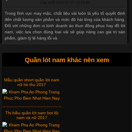
Cập nhật 2026-07-07 15:54:44
Trong lĩnh vực may mặc, chất liệu vải luôn là yếu tố quyết định
đến chất lượng sản phẩm và mức độ hài lòng của khách hàng.
Đối với những đơn vị kinh doanh áo thun đồng phục hay đồ lót
nam, việc lựa chọn đúng loại vải sẽ giúp nâng cao giá trị sản
phẩm, giảm tỷ lệ hàng lỗi và
Quần lót nam khác nên xem
Tìm Hiểu Các Kiểu Cổ Áo Thun Được Ưa Chuộng Trong
Ngành Thời Trang
Mẫu quần short quần lót nam
nữ hè thu 2017
Cập nhật 2026-06-01 16:20:50
Áo thun là một trong những trang phục phổ biến nhất hiện nay
nhờ tính tiện dụng, dễ phối đồ và phù hợp với nhiều đối tượng.
Thị hiều quần lót nam bơi lội
Bên cạnh chất liệu và kiểu dáng, phần cổ áo cũng là yếu tố
nam và nữ 2017
quan trọng tạo nên phong cách riêng cho từng sản phẩm. Mỗi
loại cổ áo sẽ mang đến một vẻ đẹp khác