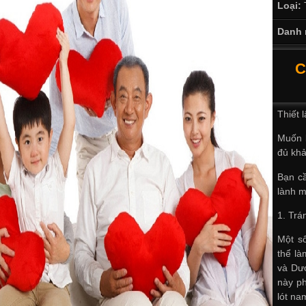
Loại:
Danh 
C
Thiết 
Muốn l
đủ khả
Bạn c
lành 
1. Trá
Một số
thể là
và Dượ
này ph
lót na