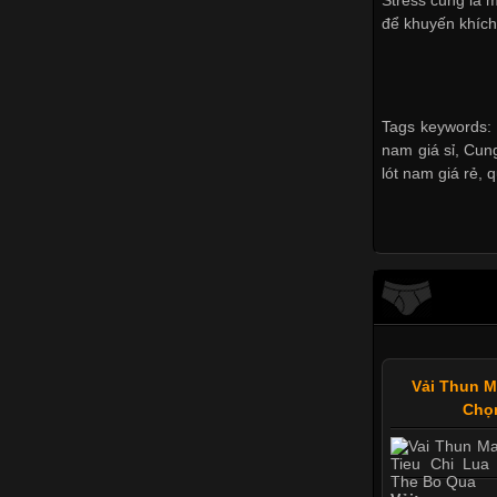
để khuyến khích
Tags keywords: 
nam giá sỉ
,
Cung
lót nam giá rẻ
,
q
Vải Thun M
Chọ