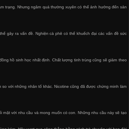
tâm trạng. Nhưng ngâm quá thường xuyên có thể ảnh hưởng đến sản
ó thể gây ra vấn đề. Nghiện cà phê có thể khuếch đại các vấn đề sức
đồng hồ sinh học nhất định. Chất lượng tinh trùng cũng sẽ giảm theo
lần so với những nhân tố khác. Nicotine cũng đã được chứng minh làm
đối mặt với nhu cầu và mong muốn có con. Những nhu cầu này sẽ tạo
trùng kém. Hãy vượt qua căng thẳng bằng cách trò chuyện với bạn đời