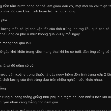
g bồn tắm nước nóng có thể làm giảm đau cơ, mệt mỏi và cải thiện 
do nhiệt độ cao khiến tinh hoàn trở nên quá nóng.
à phê
ều lượng thấp có lợi cho vận tốc của tinh trùng, nhưng liều quá cao c
chế uống cà phê ở mức không quá 2-3 ly mỗi ngày.
ãn mang thai quá lâu
ữ gặp khó khăn trong việc mang thai khi họ có tuổi, đàn ông cũng có 
ốc lá và đồ uống có cồn
rượu và nicotine trong thuốc lá gây nguy hiểm đến tinh trùng gấp 2 
à chất lượng của tinh trùng dựa trên nhiều nghiên cứu khác nhau.
hẳng
 cũng bị căng thẳng giống như phụ nữ, thậm chí còn nhiều hơn khi 
 nguyên nhân căng thẳng cho nam giới.
một yếu tố có thể gây ra chất lượng
quần lót nam giá sỉ tphcm
với tinh 