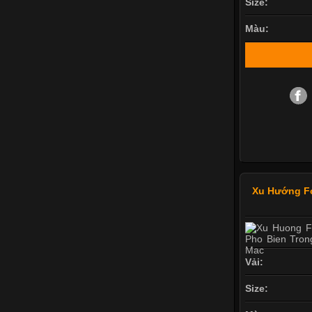
Size:
Màu:
Xu Hướng F
Vải:
Size: