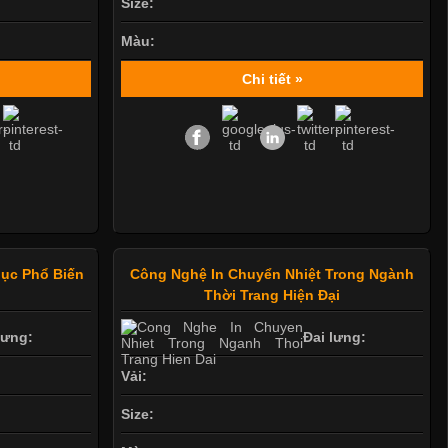
Size:
Màu:
Chi tiết »
ục Phổ Biến
Công Nghệ In Chuyển Nhiệt Trong Ngành
Thời Trang Hiện Đại
lưng:
Đai lưng:
Vải:
Size: