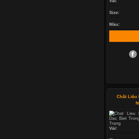
Vải:
Size:
Màu:
Chất Liệu 
N
Vải: