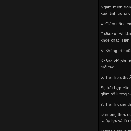
Ngâm mình tron
xuất tinh trùng 
4. Giảm uống c
Caffeine với li
khỏe khác. Hạn 
5. Không trì ho
Không chỉ phụ n
tuổi tác.
6. Tránh xa thu
Sự kết hợp của 
giảm số lượng v
7. Tránh căng t
Đàn ông thực sự
ra áp lực và là
Stress cũng là 