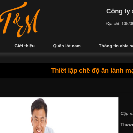
Công ty 
Địa chỉ: 135/
Giới thiệu
Quần lót nam
Thông tin chia s
Thiết lập chế độ ăn lành 
Cập n
Thươn