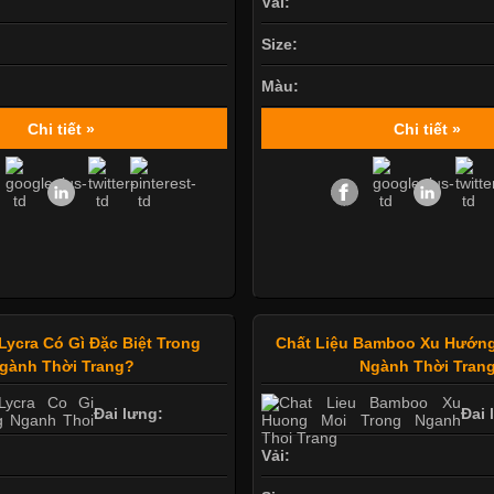
Vải:
Size:
Màu:
Chi tiết »
Chi tiết »
Lycra Có Gì Đặc Biệt Trong
Chất Liệu Bamboo Xu Hướng
gành Thời Trang?
Ngành Thời Tran
Đai lưng:
Đai 
Vải: