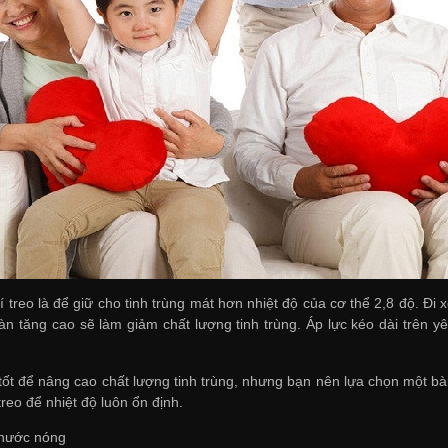
rí treo là để giữ cho tinh trùng mát hơn nhiệt độ của cơ thể 2,8 độ. Đ
oàn tăng cao sẽ làm giảm chất lượng tinh trùng. Áp lực kéo dài trên
 tốt để nâng cao chất lượng tinh trùng, nhưng bạn nên lựa chọn một bà
treo để nhiệt độ luôn ổn định.
 nước nóng