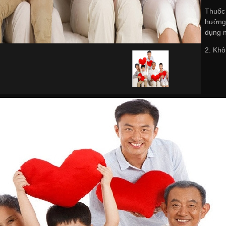
Thuốc
hưởng 
dụng n
2. Khô