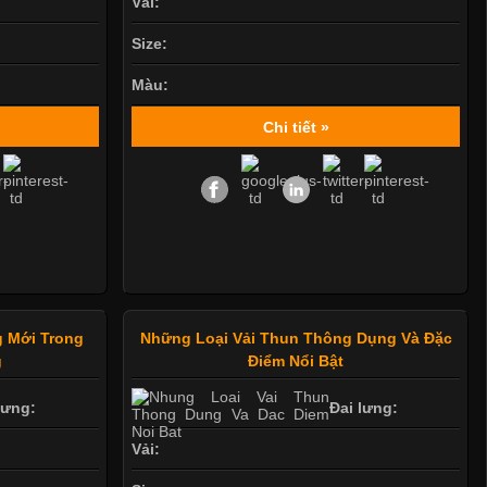
Vải:
Size:
Màu:
Chi tiết »
 Mới Trong
Những Loại Vải Thun Thông Dụng Và Đặc
g
Điểm Nổi Bật
lưng:
Đai lưng:
Vải: