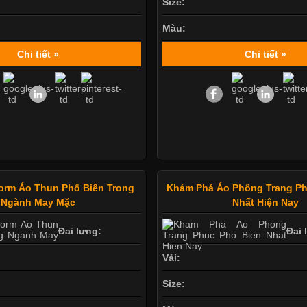
Size:
Màu:
Chi tiết »
Chi tiết »
orm Áo Thun Phổ Biến Trong
Khám Phá Áo Phông Trang Ph
Ngành May Mặc
Nhất Hiện Nay
Đai lưng:
Đai 
Vải:
Size: