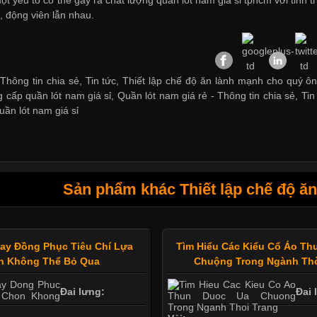
, động viên lẫn nhau.
Thông tin chia sẻ, Tin tức, Thiết lập chế độ ăn lành mạnh cho quý ôn
 cấp quần lót nam giá sỉ
,
Quần lót nam giá rẻ
-
Thông tin chia sẻ
,
Tin
uần lót nam giá sỉ
Sản phẩm khác Thiết lập chế độ ă
ay Đồng Phục Tiêu Chí Lựa
Tìm Hiểu Các Kiểu Cổ Áo T
n Không Thể Bỏ Qua
Chuộng Trong Ngành Thờ
Đai lưng:
Đai 