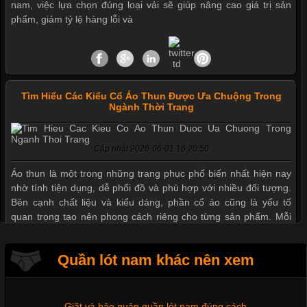
nam, việc lựa chọn đúng loại vải sẽ giúp nâng cao giá trị sản
phẩm, giảm tỷ lệ hàng lỗi và
Tìm Hiểu Các Kiểu Cổ Áo Thun Được Ưa Chuộng Trong
Ngành Thời Trang
Cập nhật 2026-06-01 16:20:50
Mẫu quần short quần lót nam nữ hè thu 2017
Áo thun là một trong những trang phục phổ biến nhất hiện nay
nhờ tính tiện dụng, dễ phối đồ và phù hợp với nhiều đối tượng.
Bên cạnh chất liệu và kiểu dáng, phần cổ áo cũng là yếu tố
Thị hiều quần lót nam bơi lội nam và nữ 2017
quan trọng tạo nên phong cách riêng cho từng sản phẩm. Mỗi
loại cổ áo sẽ mang đến một vẻ đẹp khác
Xu hướng thời trang trẻ và quần lót nam giá sỉ
Quần lót nam khác nên xem
Giặt và bảo quản quần lót nam đúng cách