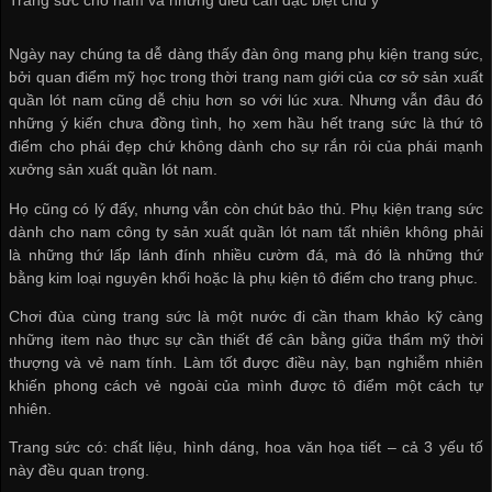
Ngày nay chúng ta dễ dàng thấy đàn ông mang phụ kiện trang sức,
bởi quan điểm mỹ học trong thời trang nam giới của
cơ sở sản xuất
quần lót nam
cũng dễ chịu hơn so với lúc xưa. Nhưng vẫn đâu đó
những ý kiến chưa đồng tình, họ xem hầu hết trang sức là thứ tô
điểm cho phái đẹp chứ không dành cho sự rắn rỏi của phái mạnh
xưởng sản xuất quần lót nam
.
Họ cũng có lý đấy, nhưng vẫn còn chút bảo thủ. Phụ kiện trang sức
dành cho nam
công ty sản xuất quần lót nam
tất nhiên không phải
là những thứ lấp lánh đính nhiều cườm đá, mà đó là những thứ
bằng kim loại nguyên khối hoặc là phụ kiện tô điểm cho trang phục.
Chơi đùa cùng trang sức là một nước đi cần tham khảo kỹ càng
những item nào thực sự cần thiết để cân bằng giữa thẩm mỹ thời
thượng và vẻ nam tính. Làm tốt được điều này, bạn nghiễm nhiên
khiến phong cách vẻ ngoài của mình được tô điểm một cách tự
nhiên.
Trang sức có: chất liệu, hình dáng, hoa văn họa tiết – cả 3 yếu tố
này đều quan trọng.