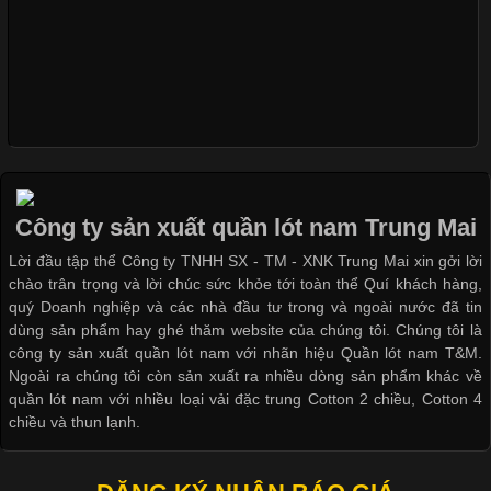
Khám Phá Áo Phông Trang Phục Phổ Biến Nhất Hiện Nay
Cập nhật 2026-04-24 17:24:50
Áo phông là một trong những trang phục phổ biến nhất trong
đời sống hiện đại nhờ sự tiện lợi, thoải mái và dễ phối đồ.
Công ty sản xuất quần lót nam Trung Mai
Không chỉ xuất hiện trong thời trang thường ngày, áo phông còn
Lời đầu tập thể Công ty TNHH SX - TM - XNK Trung Mai xin gởi lời
được ứng dụng rộng rãi trong ngành sản xuất may mặc, đặc
chào trân trọng và lời chúc sức khỏe tới toàn thể Quí khách hàng,
biệt là các sản phẩm từ vải thun. Hiện nay,
quý Doanh nghiệp và các nhà đầu tư trong và ngoài nước đã tin
dùng sản phẩm hay ghé thăm website của chúng tôi. Chúng tôi là
công ty sản xuất quần lót nam với nhãn hiệu Quần lót nam T&M.
Ngoài ra chúng tôi còn sản xuất ra nhiều dòng sản phẩm khác về
quần lót nam với nhiều loại vải đặc trung Cotton 2 chiều, Cotton 4
Công Nghệ In Chuyển Nhiệt Trong Ngành Thời Trang Hiện
chiều và thun lạnh.
Đại