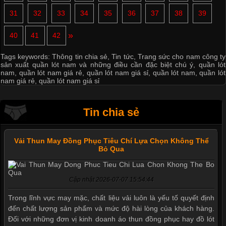
31
32
33
34
35
36
37
38
39
»
40
41
42
Tags keywords:
Thông tin chia sẻ
,
Tin tức
,
Trang sức cho nam công ty
sản xuất quần lót nam và những điều cần đặc biệt chú ý
,
quần lót
nam
,
quần lót nam giá rẻ
,
quần lót nam giá sỉ
,
quần lót nam
,
quần lót
nam giá rẻ
,
quần lót nam giá sỉ
Tin chia sẻ
Vải Thun May Đồng Phục Tiêu Chí Lựa Chọn Không Thể
Bỏ Qua
Cập nhật 2026-07-07 15:54:44
Trong lĩnh vực may mặc, chất liệu vải luôn là yếu tố quyết định
đến chất lượng sản phẩm và mức độ hài lòng của khách hàng.
Đối với những đơn vị kinh doanh áo thun đồng phục hay đồ lót