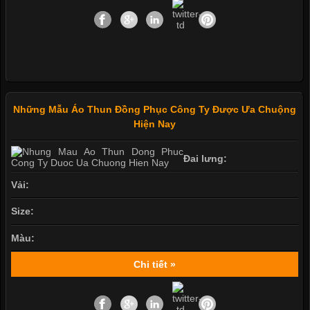
Những Mẫu Áo Thun Đồng Phục Công Ty Được Ưa Chuộng
Hiện Nay
Đai lưng:
Vải:
Size:
Màu:
Chi tiết »