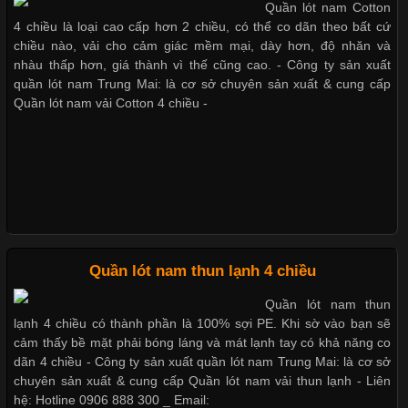
Những mẩu quần lót nam thông dụng hiện nay
Quần lót nam Cotton
Cập nhật 2026-05-20 14:58:56
4 chiều là loại cao cấp hơn 2 chiều, có thể co dãn theo bất cứ
Vải thun là một trong những chất liệu được sử dụng rộng rãi
chiều nào, vải cho cảm giác mềm mại, dày hơn, độ nhăn và
nhất trong ngành thời trang nhờ đặc tính co giãn, mềm mại và
nhàu thấp hơn, giá thành vì thế cũng cao. - Công ty sản xuất
Bộ sưu tập quần lót nam Boxer TpHCM
thoải mái khi mặc. Từ áo thun, đồ thể thao cho đến đồ lót nam,
quần lót nam Trung Mai: là cơ sở chuyên sản xuất & cung cấp
vải thun luôn đóng vai trò quan trọng trong quá trình sản xuất.
Quần lót nam vải Cotton 4 chiều -
Hiện nay, nhu cầu tìm kiếm quần lót nam giá
Quần lót nam boxer thun lạnh
Nguyên bộ quần lót nam Boxer thun lạnh giá rẻ
Xu Hướng Form Áo Thun Phổ Biến Trong Ngành May Mặc
Cập nhật 2026-05-09 15:58:23
Quần lót nam thun lạnh 4 chiều
Dễ chịu hơn với quần lót nam giá rẻ vải Cotton 4 chiều
Các Form Áo Thun Phổ Biến Hiện Nay Và Xu Hướng Trong
Quần lót nam thun
Ngành May Mặc Áo thun là một trong những trang phục quen
lạnh 4 chiều có thành phần là 100% sợi PE. Khi sờ vào bạn sẽ
thuộc và được sử dụng phổ biến nhất hiện nay. Không chỉ đa
cảm thấy bề mặt phải bóng láng và mát lạnh tay có khả năng co
dạng về màu sắc hay chất liệu, áo thun còn có nhiều form dáng
dãn 4 chiều - Công ty sản xuất quần lót nam Trung Mai: là cơ sở
khác nhau để phù hợp với từng phong cách thời trang và nhu
chuyên sản xuất & cung cấp Quần lót nam vải thun lạnh - Liên
cầu
hệ: Hotline 0906 888 300 _ Email: