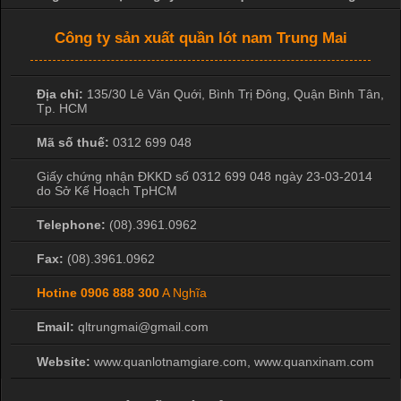
Công ty sản xuất quần lót nam Trung Mai
Địa chỉ:
135/30 Lê Văn Quới, Bình Trị Đông
,
Quận Bình Tân
,
Tp. HCM
Mã số thuế:
0312 699 048
Giấy chứng nhận ĐKKD số 0312 699 048 ngày 23-03-2014
do Sở Kế Hoạch TpHCM
Telephone:
(08).3961.0962
Fax:
(08).3961.0962
Hotine
0906 888 300
A Nghĩa
Email:
qltrungmai@gmail.com
Website:
www.quanlotnamgiare.com, www.quanxinam.com