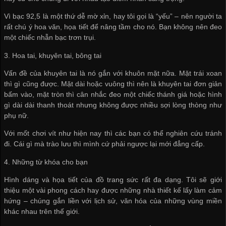
Vì bạc 92,5 là một thứ dễ mờ xỉn, hay tôi gọi là “yếu” – nên người ta
rất chú ý hoa văn, họa tiết để nâng tầm cho nó. Bạn không nên đeo
một chiếc nhẫn bạc trơn trụi.
3. Hoa tai, khuyên tai, bông tai
Vấn đề của khuyên tai là nó gắn với khuôn mặt nữa. Mặt trái xoan
thì gì cũng được. Mặt dài hoặc vuông thì nên là khuyên tai đơn giản
bấm vào, mặt tròn thì cân nhắc đeo một chiếc thánh giá hoặc hình
gì dài dài thanh thoát nhưng không được nhiều sợi lòng thòng như
phụ nữ.
Với mốt chơi vít như hiện nay thì các bạn có thể nghiên cứu tránh
đi. Cái gì mà trào lưu thì mình cứ phải ngược lại mới đẳng cấp.
4. Những từ khóa cho bạn
Hình dáng và họa tiết của đồ trang sức rất đa dạng. Tôi sẽ giới
thiệu một vài phong cách hay được những nhà thiết kế lấy làm cảm
hứng – chúng gắn liền với lịch sử, văn hóa của những vùng miền
khác nhau trên thế giới.