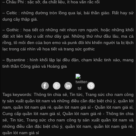
– Châu Phi : sặc sỡ, đa chất liệu, ít hoa văn rắc rối
– Celtic : những đường tròn lồng qua lại, bái thần giáo. Rất hay sử
dụng cây thập giá.
– Gothic : họa tiết có những nét nhọn rợn người, hoặc những khối
đặt xít liên tiếp u uất như dây gai. Những thứ như đầu lâu, ma cà
rồng, tô môi đen của bọn emo và punk đôi khi khiến người ta bị lệch
lạc trong cái nhìn về họa tiết và trang sức gothic
– Byzantine : hình khối lặp lại đều đặn, chạm khắc tinh xảo, mang
tinh thần Công giáo và Hoàng gia
Tags keywords: Thông tin chia sẻ, Tin tức, Trang sức cho nam công
ty sản xuất quần lót nam và những điều cần đặc biệt chú ý, quần lót
nam, quần lót nam giá rẻ, quần lót nam giá sỉ -
Quần lót nam giá sỉ
,
Cung cấp quần lót nam giá sỉ
,
Quần lót nam giá rẻ
-
Thông tin chia
sẻ
,
Tin tức
,
Trang sức cho nam công ty sản xuất quần lót nam và
những điều cần đặc biệt chú ý
,
quần lót nam
,
quần lót nam giá rẻ
,
quần lót nam giá sỉ