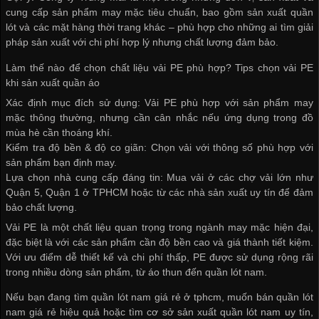
cung cấp sản phẩm may mặc tiêu chuẩn, bao gồm sản xuất quần
lót và các mặt hàng thời trang khác – phù hợp cho những ai tìm giải
pháp sản xuất với chi phí hợp lý nhưng chất lượng đảm bảo.
Làm thế nào để chọn chất liệu vải PE phù hợp? Tips chọn vải PE
khi sản xuất quần áo
Xác định mục đích sử dụng: Vải PE phù hợp với sản phẩm may
mặc thông thường, nhưng cần cân nhắc nếu ứng dụng trong đồ
mùa hè cần thoáng khí.
Kiểm tra độ bền & độ co giãn: Chọn vải với thông số phù hợp với
sản phẩm bạn định may.
Lựa chọn nhà cung cấp đáng tin: Mua vải ở các chợ vải lớn như
Quận 5, Quận 1 ở TPHCM hoặc từ các nhà sản xuất uy tín để đảm
bảo chất lượng.
Vải PE là một chất liệu quan trọng trong ngành may mặc hiện đại,
đặc biệt là với các sản phẩm cần độ bền cao và giá thành tiết kiệm.
Với ưu điểm dễ thiết kế và chi phí thấp, PE được sử dụng rộng rãi
trong nhiều dòng sản phẩm, từ áo thun đến quần lót nam.
Nếu bạn đang tìm
quần lót nam giá rẻ ở tphcm
, muốn
bán quần lót
nam giá rẻ
hiệu quả hoặc tìm
cơ sở sản xuất quần lót nam
uy tín,