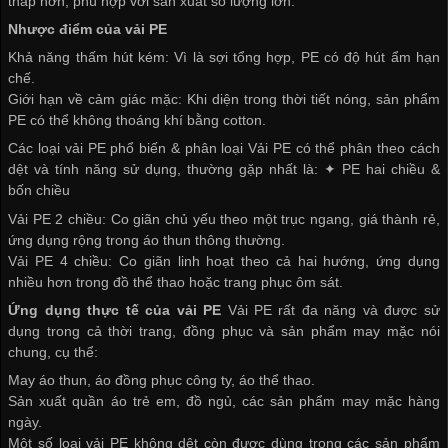
thấp hơn, phù hợp với sản xuất số lượng lớn.
Nhược điểm của vải PE
Khả năng thấm hút kém: Vì là sợi tổng hợp, PE có độ hút ẩm hạn
chế.
Giới hạn về cảm giác mặc: Khi diện trong thời tiết nóng, sản phẩm
PE có thể không thoáng khí bằng cotton.
Các loại vải PE phổ biến & phân loại Vải PE có thể phân theo cách
dệt và tính năng sử dụng, thường gặp nhất là: ✦ PE hai chiều &
bốn chiều
Vải PE 2 chiều: Co giãn chủ yếu theo một trục ngang, giá thành rẻ,
ứng dụng rộng trong áo thun thông thường.
Vải PE 4 chiều: Co giãn linh hoạt theo cả hai hướng, ứng dụng
nhiều hơn trong đồ thể thao hoặc trang phục ôm sát.
Ứng dụng thực tế của vải PE
Vải PE rất đa năng và được sử
dụng trong cả thời trang, đồng phục và sản phẩm may mặc nói
chung, cụ thể:
May áo thun, áo đồng phục công ty, áo thể thao.
Sản xuất quần áo trẻ em, đồ ngủ, các sản phẩm may mặc hàng
ngày.
Một số loại vải PE không dệt còn được dùng trong các sản phẩm