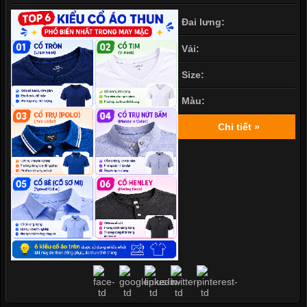
Đai lưng:
Vải:
Size:
Màu:
Chi tiết »