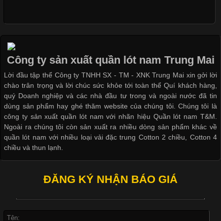
Cập nhật 2026-05-09 15:58:23
Các Form Áo Thun Phổ Biến Hiện Nay Và Xu Hướng Trong
Ngành May Mặc Áo thun là một trong những trang phục quen
thuộc và được sử dụng phổ biến nhất hiện nay. Không chỉ đa
Công ty sản xuất quần lót nam Trung Mai
dạng về màu sắc hay chất liệu, áo thun còn có nhiều form dáng
Lời đầu tập thể Công ty TNHH SX - TM - XNK Trung Mai xin gởi lời
khác nhau để phù hợp với từng phong cách thời trang và nhu
chào trân trọng và lời chúc sức khỏe tới toàn thể Quí khách hàng,
cầu
quý Doanh nghiệp và các nhà đầu tư trong và ngoài nước đã tin
dùng sản phẩm hay ghé thăm website của chúng tôi. Chúng tôi là
công ty sản xuất quần lót nam với nhãn hiệu Quần lót nam T&M.
Ngoài ra chúng tôi còn sản xuất ra nhiều dòng sản phẩm khác về
quần lót nam với nhiều loại vải đặc trung Cotton 2 chiều, Cotton 4
Khám Phá Áo Phông Trang Phục Phổ Biến Nhất Hiện Nay
chiều và thun lạnh.
Cập nhật 2026-04-24 17:24:50
ĐĂNG KÝ NHẬN BÁO GIÁ
Áo phông là một trong những trang phục phổ biến nhất trong
đời sống hiện đại nhờ sự tiện lợi, thoải mái và dễ phối đồ.
Không chỉ xuất hiện trong thời trang thường ngày, áo phông còn
được ứng dụng rộng rãi trong ngành sản xuất may mặc, đặc