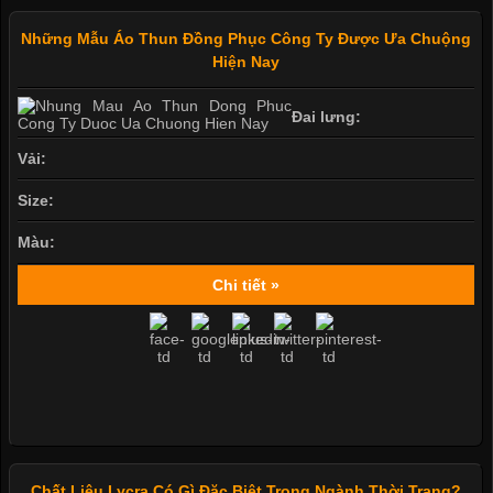
Những Mẫu Áo Thun Đồng Phục Công Ty Được Ưa Chuộng
Hiện Nay
Đai lưng:
Vải:
Size:
Màu:
Chi tiết »
Chất Liệu Lycra Có Gì Đặc Biệt Trong Ngành Thời Trang?