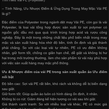
– Tính Năng, Ưu Nhược Điểm & Ứng Dụng Trong May Mặc Vải PE
là gì?
Đặc điểm của Polyester trong ngành dệt may Vải PE, còn gọi là vải
Polyester, là loại vải tổng hợp được sản xuất từ sợi polymer có
nguồn gốc dầu mỏ qua quá trình trùng hợp acid và rượu công
nghiệp. Đây là một trong những chất liệu phổ biến nhất trong may
mặc và sản xuất hàng hóa nhờ độ bền, tính ổn định và giá thành
phải chăng. So với các loại vải tự nhiên, PE có ưu điểm không
nhăn, giữ form tốt, chống co giãn hạn chế, dễ giặt và không bị hư
hại trong môi trường thường, làm cho sản phẩm từ vải này phù hợp
với việc sản xuất hàng may mặc phổ thông.
Ưu & Nhược điểm của vải PE trong sản xuất quần áo
Ưu điểm
nổi bật
Độ bền cao: Sợi vải PE rất bền, khó rách và không dễ bị biến dạng
sau giặt.
Giữ form tốt: Giúp quần áo luôn có hình dáng ổn định, ít nhăn.
Không bị co rút: Giảm đáng kể hiện tượng co vải sau khi giặt.
Giá thành cạnh tranh: So với nhiều loại vải khác, PE có mức giá