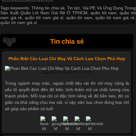
Tags keywords:
Thông tin chia sẻ
,
Tin tức
,
Vải PE Và Ứng Dụng Trong
Sản Xuất Quần Lót Nam Giá Rẻ Ở TPHCM
,
quần lót nam
,
quần lót
nam giá rẻ
,
quần lót nam giá sỉ
,
quần lót nam
,
quần lót nam giá rẻ
,
quần lót nam giá sỉ
Tin chia sẻ
Phân Biệt Các Loại Chỉ May Và Cách Lựa Chọn Phù Hợp
Cập nhật 2026-08-07 17:28:11
Trong ngành may mặc, ngoài chất liệu vải thì chỉ may cũng là
yếu tố quyết định đến độ bền, tính thẩm mỹ và chất lượng của
thành phẩm. Mỗi loại chỉ có đặc tính riêng về độ bền kéo, độ co
giãn và khả năng chịu ma sát, vì vậy việc lựa chọn đúng loại chỉ
sẽ giúp sản phẩm có tuổi