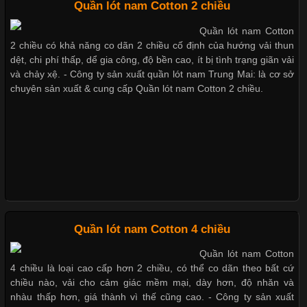
Quần lót nam Cotton 2 chiều
Thị hiều quần lót nam bơi lội nam và nữ 2017
Quần lót nam Cotton
Chất Liệu Lycra Có Gì Đặc Biệt Trong Ngành Thời Trang?
2 chiều có khả năng co dãn 2 chiều cố định của hướng vải thun
dệt, chi phí thấp, dể gia công, độ bền cao, ít bị tình trạng giãn vải
Xu hướng thời trang trẻ và quần lót nam giá sỉ
Cập nhật 2026-05-27 17:03:46
và chảy xệ. - Công ty sản xuất quần lót nam Trung Mai: là cơ sở
chuyên sản xuất & cung cấp Quần lót nam Cotton 2 chiều.
Vải Lycra Là Gì? Chất Liệu Co Giãn Được Ưa Chuộng Trong
Ngành May Mặc Trong ngành thời trang hiện đại, các loại vải có
Giặt và bảo quản quần lót nam đúng cách
khả năng co giãn tốt ngày càng được ưa chuộng nhằm mang lại
cảm giác thoải mái cho người mặc. Trong đó, vải Lycra là một
trong những chất liệu nổi bật nhờ độ đàn hồi cao,
Mẫu quần lót nam giá rẻ sốt hè 2017
Những mẩu quần lót nam thông dụng hiện nay
Chất Liệu Bamboo Xu Hướng Mới Trong Ngành Thời Trang
Quần lót nam Cotton 4 chiều
Quần lót nam Cotton
Cập nhật 2026-05-21 14:59:25
4 chiều là loại cao cấp hơn 2 chiều, có thể co dãn theo bất cứ
Bộ sưu tập quần lót nam Boxer TpHCM
Trong những năm gần đây, vải Bamboo đang trở thành một
chiều nào, vải cho cảm giác mềm mại, dày hơn, độ nhăn và
trong những chất liệu được yêu thích trong ngành thời trang
nhàu thấp hơn, giá thành vì thế cũng cao. - Công ty sản xuất