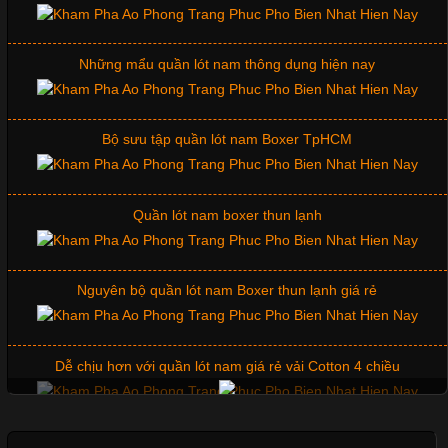
Những mẩu quần lót nam thông dụng hiện nay
nhờ tính tiện dụng, dễ phối đồ và phù hợp với nhiều đối tượng.
Bên cạnh chất liệu và kiểu dáng, phần cổ áo cũng là yếu tố
quan trọng tạo nên phong cách riêng cho từng sản phẩm. Mỗi
loại cổ áo sẽ mang đến một vẻ đẹp khác
Bộ sưu tập quần lót nam Boxer TpHCM
Quần lót nam boxer thun lạnh
Những Mẫu Áo Thun Đồng Phục Công Ty Được Ưa
Chuộng Hiện Nay
Nguyên bộ quần lót nam Boxer thun lạnh giá rẻ
Cập nhật 2026-06-01 14:23:34
Trong môi trường kinh doanh hiện đại, việc xây dựng hình ảnh
Dễ chịu hơn với quần lót nam giá rẻ vải Cotton 4 chiều
chuyên nghiệp đóng vai trò quan trọng đối với sự phát triển của
doanh nghiệp. Một trong những giải pháp hiệu quả được nhiều
đơn vị lựa chọn hiện nay là sử dụng áo thun đồng phục công ty.
Không chỉ giúp tạo sự đồng bộ, áo thun
Mẫu quần short quần lót nam nữ hè thu 2017