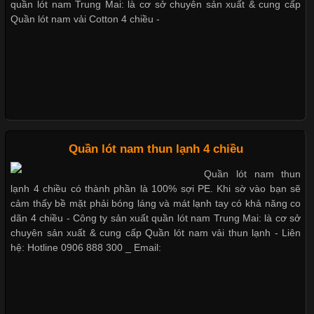
nhờ đặc tính mềm mại, thoáng khí và thân thiện với môi trường.
quần lót nam Trung Mai: là cơ sở chuyên sản xuất & cung cấp
Quần lót nam boxer thun lạnh
Không chỉ được ứng dụng trong quần áo thường ngày, loại vải
Quần lót nam vải Cotton 4 chiều -
này còn xuất hiện nhiều trong các sản phẩm đồ lót
Nguyên bộ quần lót nam Boxer thun lạnh giá rẻ
Những Loại Vải Thun Thông Dụng Và Đặc Điểm Nổi Bật
Dễ chịu hơn với quần lót nam giá rẻ vải Cotton 4 chiều
Cập nhật 2026-05-20 14:58:56
Quần lót nam thun lạnh 4 chiều
Vải thun là một trong những chất liệu được sử dụng rộng rãi
Quần lót nam thun
nhất trong ngành thời trang nhờ đặc tính co giãn, mềm mại và
lạnh 4 chiều có thành phần là 100% sợi PE. Khi sờ vào bạn sẽ
thoải mái khi mặc. Từ áo thun, đồ thể thao cho đến đồ lót nam,
cảm thấy bề mặt phải bóng láng và mát lạnh tay có khả năng co
vải thun luôn đóng vai trò quan trọng trong quá trình sản xuất.
dãn 4 chiều - Công ty sản xuất quần lót nam Trung Mai: là cơ sở
Hiện nay, nhu cầu tìm kiếm quần lót nam giá
chuyên sản xuất & cung cấp Quần lót nam vải thun lạnh - Liên
hệ: Hotline 0906 888 300 _ Email:
Xu Hướng Form Áo Thun Phổ Biến Trong Ngành May Mặc