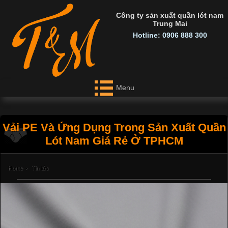
Công ty sản xuất quần lót nam
Trung Mai
Hotline: 0906 888 300
Menu
Vải PE Và Ứng Dụng Trong Sản Xuất Quần
Lót Nam Giá Rẻ Ở TPHCM
Home
›
Tin tức