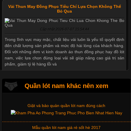
Vải Thun May Đồng Phục Tiêu Chí Lựa Chọn Không Thể
Bỏ Qua
Mẫu quần short quần lót nam nữ hè thu 2017
Cập nhật 2026-07-07 15:54:44
Trong lĩnh vực may mặc, chất liệu vải luôn là yếu tố quyết định
đến chất lượng sản phẩm và mức độ hài lòng của khách hàng.
Thị hiều quần lót nam bơi lội nam và nữ 2017
Đối với những đơn vị kinh doanh áo thun đồng phục hay đồ lót
nam, việc lựa chọn đúng loại vải sẽ giúp nâng cao giá trị sản
phẩm, giảm tỷ lệ hàng lỗi và
Xu hướng thời trang trẻ và quần lót nam giá sỉ
Quần lót nam khác nên xem
Giặt và bảo quản quần lót nam đúng cách
Tìm Hiểu Các Kiểu Cổ Áo Thun Được Ưa Chuộng Trong
Ngành Thời Trang
Mẫu quần lót nam giá rẻ sốt hè 2017
Cập nhật 2026-06-01 16:20:50
Áo thun là một trong những trang phục phổ biến nhất hiện nay