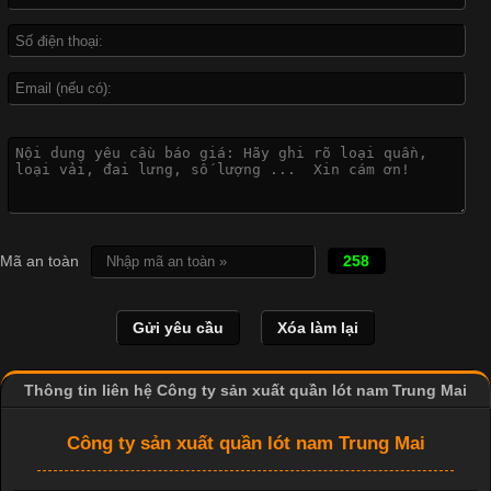
biệt là các sản phẩm từ vải thun. Hiện nay,
Công Nghệ In Chuyển Nhiệt Trong Ngành Thời Trang Hiện
Đại
Cập nhật 2026-04-21 15:41:03
In Chuyển Nhiệt Là Gì? Công Nghệ In Hiện Đại Trong Ngành
Mã an toàn
258
May Mặc Trong ngành in ấn và thời trang, in chuyển nhiệt đang
là một trong những công nghệ phổ biến nhờ khả năng tạo ra
hình ảnh sắc nét và bền màu. Đặc biệt, kỹ thuật này được ứng
dụng rộng rãi trong sản xuất áo thun, đồ thể thao
Thông tin liên hệ Công ty sản xuất quần lót nam Trung Mai
Công ty sản xuất quần lót nam Trung Mai