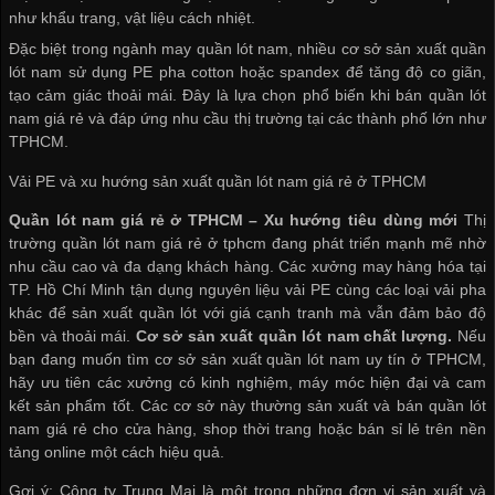
như khẩu trang, vật liệu cách nhiệt.
Đặc biệt trong ngành may quần lót nam, nhiều
cơ sở sản xuất quần
lót nam
sử dụng PE pha cotton hoặc spandex để tăng độ co giãn,
tạo cảm giác thoải mái. Đây là lựa chọn phổ biến khi
bán quần lót
nam giá rẻ
và đáp ứng nhu cầu thị trường tại các thành phố lớn như
TPHCM.
Vải PE và xu hướng sản xuất quần lót nam giá rẻ ở TPHCM
Quần lót nam giá rẻ ở TPHCM – Xu hướng tiêu dùng mới
Thị
trường
quần lót nam giá rẻ ở tphcm
đang phát triển mạnh mẽ nhờ
nhu cầu cao và đa dạng khách hàng. Các xưởng may hàng hóa tại
TP. Hồ Chí Minh tận dụng nguyên liệu vải PE cùng các loại vải pha
khác để sản xuất quần lót với giá cạnh tranh mà vẫn đảm bảo độ
bền và thoải mái.
Cơ sở sản xuất quần lót nam chất lượng.
Nếu
bạn đang muốn tìm
cơ sở sản xuất quần lót nam
uy tín ở TPHCM,
hãy ưu tiên các xưởng có kinh nghiệm, máy móc hiện đại và cam
kết sản phẩm tốt. Các cơ sở này thường sản xuất và
bán quần lót
nam giá rẻ
cho cửa hàng, shop thời trang hoặc bán sỉ lẻ trên nền
tảng online một cách hiệu quả.
Gợi ý: Công ty Trung Mai là một trong những đơn vị sản xuất và