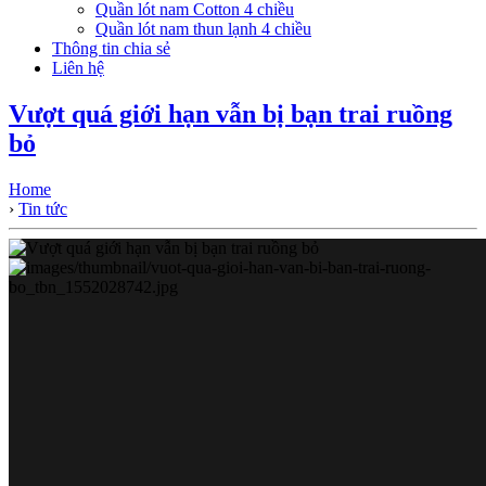
Quần lót nam Cotton 4 chiều
Quần lót nam thun lạnh 4 chiều
Thông tin chia sẻ
Liên hệ
Vượt quá giới hạn vẫn bị bạn trai ruồng
bỏ
Home
›
Tin tức