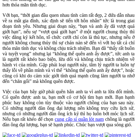
hơn thỏa mãn tính dục.
Với bạn, “thời gian đầu quen nhau tình cảm rất đẹp, 2 đứa dẫn nhau
về ra mắt gia đình, xác định sẽ tiến tới hôn nhân” tức là trong giai
đoạn tình yêu. Nhưng giai đoạn này, “bạn và anh ấy đã vượt quá
giới hạn”, nếu sự “vượt quá giới hạn” ở một người chung thủy thì
việc đăng ký kết hôn, tổ chức cưới chỉ còn là thủ tục, nhưng nếu ở
người không chung thủy thì sự chán nản sẽ đến vì với họ tất cả chỉ
thỏa mãn tính dục và không chịu trách nhiệm. Bạn đã “thấy rất buồn
và tuyệt vọng” nhưng lại “không thể quên anh ấy được”, tức anh ta
là người rất khéo bao biện, lừa dối và không chịu trách nhiệm về
hành vi của mình. Gặp phải loại người này, tâm lý người ta luôn tự
thấy lỗi về phần mình và vì thế “không thể quên anh ấy được”, hoặc
cũng có khi do cảm xúc giới tính quá mạnh cũng làm người ta nhớ
đến “chăn gối” mà không quên được.
Việc của bạn bây giờ phải quên hẳn anh ta vì anh ta lừa dối mình.
Có quên được anh ta, bạn mới có cơ hội tìm bạn mới. Bạn hạnh
phúc hay không còn tùy thuộc vào người chồng của bạn sau này.
Có những người đàn ông đại lượng nên không truy cứu lịch sử,
nhưng có những người đàn ông ích kỷ thì họ luôn bới móc lịch sử.
Nếu bạn rất khéo để chọn
cung cấp sỉ quần lót nam
chồng là người
đàn ông đại lượng, bạn sẽ hạnh phúc. Chúc bạn vượt qua sóng gió.