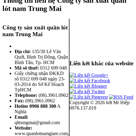
Thông tin liên hệ Công ty sản xuất quần
lót nam Trung Mai
Công ty sản xuất quần lót
Quần lót nam boxer thun lạnh
nam Trung Mai
Địa chỉ:
135/30 Lê Văn
Quới, Bình Trị Đông
,
Quận
Bình Tân
,
Tp. HCM
Liên kết khác của website
Mã số thuế:
0312 699 048
Giấy chứng nhận ĐKKD
số 0312 699 048 ngày 23-
Nguyên bộ quần lót nam Boxer
03-2014 do Sở Kế Hoạch
thun lạnh giá rẻ
TpHCM
Telephone:
(08).3961.0962
Fax:
(08).3961.0962
Copyright ©
2026 bởi Mr Hiệp
Hotine
0906 888 300
A
0976.137.019
Nghĩa
Email:
qltrungmai@gmail.com
Website:
Dễ chịu hơn với quần lót nam
www.quanlotnamgiare.com,