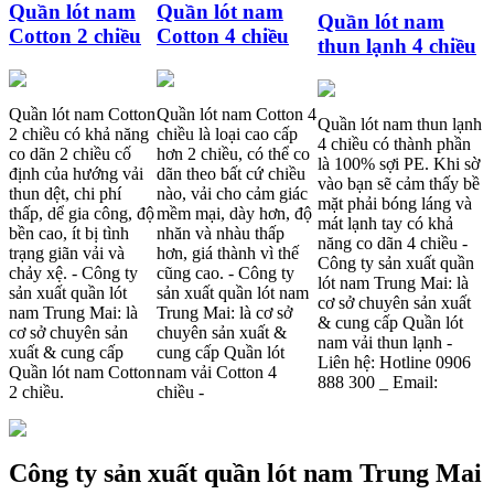
Quần lót nam
Quần lót nam
Quần lót nam
Cotton 2 chiều
Cotton 4 chiều
thun lạnh 4 chiều
Quần lót nam Cotton
Quần lót nam Cotton 4
Quần lót nam thun lạnh
2 chiều có khả năng
chiều là loại cao cấp
Xu hướng thời trang trẻ và
4 chiều có thành phần
co dãn 2 chiều cố
hơn 2 chiều, có thể co
quần lót nam giá sỉ
là 100% sợi PE. Khi sờ
định của hướng vải
dãn theo bất cứ chiều
vào bạn sẽ cảm thấy bề
thun dệt, chi phí
nào, vải cho cảm giác
mặt phải bóng láng và
thấp, dể gia công, độ
mềm mại, dày hơn, độ
mát lạnh tay có khả
bền cao, ít bị tình
nhăn và nhàu thấp
năng co dãn 4 chiều -
trạng giãn vải và
hơn, giá thành vì thế
Công ty sản xuất quần
chảy xệ. - Công ty
cũng cao. - Công ty
lót nam Trung Mai: là
sản xuất quần lót
sản xuất quần lót nam
cơ sở chuyên sản xuất
nam Trung Mai: là
Trung Mai: là cơ sở
& cung cấp Quần lót
Giặt và bảo quản quần lót nam
cơ sở chuyên sản
chuyên sản xuất &
nam vải thun lạnh -
đúng cách
xuất & cung cấp
cung cấp Quần lót
Liên hệ: Hotline 0906
Quần lót nam Cotton
nam vải Cotton 4
888 300 _ Email:
2 chiều.
chiều -
Công ty sản xuất quần lót nam Trung Mai