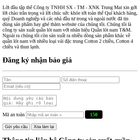
Lời đầu tập thể Công ty TNHH SX - TM - XNK Trung Mai xin gởi
Mẫu quần lót nam giá rẻ sốt hè
lời chào trân trọng và lời chúc sức khỏe tới toàn thể Quí khách hàng,
2017
quý Doanh nghiệp và các nhà đầu tư trong và ngoài nước đã tin
dùng sản phẩm hay ghé thăm website của chúng tôi. Chúng tôi là
công ty sản xuất quần lót nam với nhãn hiệu Quần lót nam T&M.
Ngoài ra chúng tôi còn sản xuất ra nhiều dòng sản phẩm khác về
quần lót nam với nhiều loại vải đặc trung Cotton 2 chiều, Cotton 4
chiều và thun lạnh.
Đăng ký nhận báo giá
Những mẩu quần lót nam
thông dụng hiện nay
Mã an toàn
150
Bộ sưu tập quần lót nam Boxer
TpHCM