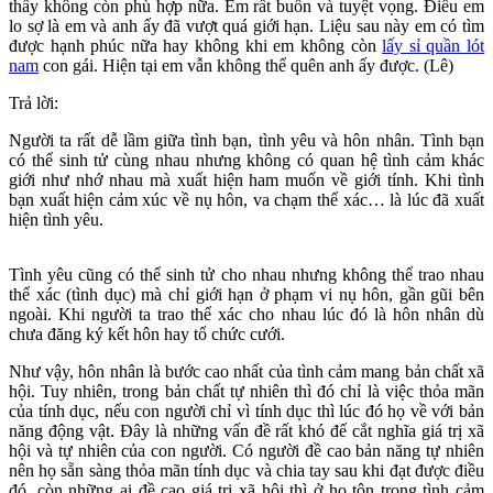
thấy không còn phù hợp nữa. Em rất buồn và tuyệt vọng. Điều em
lo sợ là em và anh ấy đã vượt quá giới hạn. Liệu sau này em có tìm
được hạnh phúc nữa hay không khi em không còn
lấy sỉ quần lót
nam
con gái. Hiện tại em vẫn không thể quên anh ấy được. (Lê)
Trả lời:
Người ta rất dễ lầm giữa tình bạn, tình yêu và hôn nhân. Tình bạn
có thể sinh tử cùng nhau nhưng không có quan hệ tình cảm khác
giới như nhớ nhau mà xuất hiện ham muốn về giới tính. Khi tình
bạn xuất hiện cảm xúc về nụ hôn, va chạm thể xác… là lúc đã xuất
hiện tình yêu.
Tình yêu cũng có thể sinh tử cho nhau nhưng không thể trao nhau
thể xác (tình dục) mà chỉ giới hạn ở phạm vi nụ hôn, gần gũi bên
ngoài. Khi người ta trao thể xác cho nhau lúc đó là hôn nhân dù
chưa đăng ký kết hôn hay tổ chức cưới.
Như vậy, hôn nhân là bước cao nhất của tình cảm mang bản chất xã
hội. Tuy nhiên, trong bản chất tự nhiên thì đó chỉ là việc thỏa mãn
của tính dục, nếu con người chỉ vì tính dục thì lúc đó họ về với bản
năng động vật. Đây là những vấn đề rất khó để cắt nghĩa giá trị xã
hội và tự nhiên của con người. Có người đề cao bản năng tự nhiên
nên họ sẵn sàng thỏa mãn tính dục và chia tay sau khi đạt được điều
đó, còn những ai đề cao giá trị xã hội thì ở họ tôn trọng tình cảm