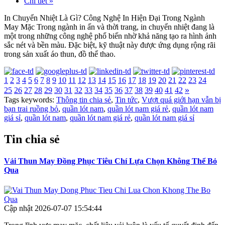
Chi tiết »
In Chuyển Nhiệt Là Gì? Công Nghệ In Hiện Đại Trong Ngành
May Mặc Trong ngành in ấn và thời trang, in chuyển nhiệt đang là
một trong những công nghệ phổ biến nhờ khả năng tạo ra hình ảnh
sắc nét và bền màu. Đặc biệt, kỹ thuật này được ứng dụng rộng rãi
trong sản xuất áo thun, đồ thể thao.
1
2
3
4
5
6
7
8
9
10
11
12
13
14
15
16
17
18
19
20
21
22
23
24
»
25
26
27
28
29
30
31
32
33
34
35
36
37
38
39
40
41
42
Tags keywords:
Thông tin chia sẻ
,
Tin tức
,
Vượt quá giới hạn vẫn bị
bạn trai ruồng bỏ
,
quần lót nam
,
quần lót nam giá rẻ
,
quần lót nam
giá sỉ
,
quần lót nam
,
quần lót nam giá rẻ
,
quần lót nam giá sỉ
Tin chia sẻ
Vải Thun May Đồng Phục Tiêu Chí Lựa Chọn Không Thể Bỏ
Qua
Cập nhật 2026-07-07 15:54:44