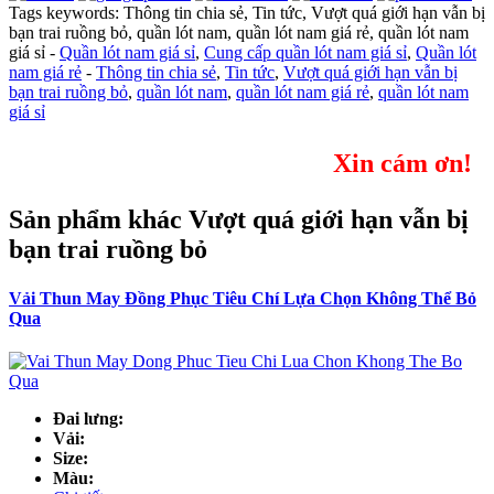
Tags keywords: Thông tin chia sẻ, Tin tức, Vượt quá giới hạn vẫn bị
bạn trai ruồng bỏ, quần lót nam, quần lót nam giá rẻ, quần lót nam
giá sỉ -
Quần lót nam giá sỉ
,
Cung cấp quần lót nam giá sỉ
,
Quần lót
nam giá rẻ
-
Thông tin chia sẻ
,
Tin tức
,
Vượt quá giới hạn vẫn bị
bạn trai ruồng bỏ
,
quần lót nam
,
quần lót nam giá rẻ
,
quần lót nam
giá sỉ
Xin cám ơn!
Sản phẩm khác Vượt quá giới hạn vẫn bị
bạn trai ruồng bỏ
Vải Thun May Đồng Phục Tiêu Chí Lựa Chọn Không Thể Bỏ
Qua
Đai lưng:
Vải:
Size:
Màu: