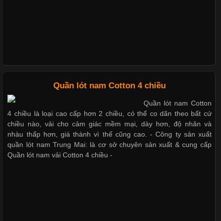
nhờ đặc tính mềm mại, thoáng khí và thân thiện với môi trường.
Không chỉ được ứng dụng trong quần áo thường ngày, loại vải
này còn xuất hiện nhiều trong các sản phẩm đồ lót
Những Loại Vải Thun Thông Dụng Và Đặc Điểm Nổi Bật
Quần lót nam Cotton 4 chiều
Quần lót nam Cotton
Cập nhật 2026-05-20 14:58:56
4 chiều là loại cao cấp hơn 2 chiều, có thể co dãn theo bất cứ
Vải thun là một trong những chất liệu được sử dụng rộng rãi
chiều nào, vải cho cảm giác mềm mại, dày hơn, độ nhăn và
Bộ sưu tập quần lót nam Boxer TpHCM
nhất trong ngành thời trang nhờ đặc tính co giãn, mềm mại và
nhàu thấp hơn, giá thành vì thế cũng cao. - Công ty sản xuất
thoải mái khi mặc. Từ áo thun, đồ thể thao cho đến đồ lót nam,
quần lót nam Trung Mai: là cơ sở chuyên sản xuất & cung cấp
vải thun luôn đóng vai trò quan trọng trong quá trình sản xuất.
Quần lót nam vải Cotton 4 chiều -
Hiện nay, nhu cầu tìm kiếm quần lót nam giá
Quần lót nam boxer thun lạnh
Nguyên bộ quần lót nam Boxer thun lạnh giá rẻ
Xu Hướng Form Áo Thun Phổ Biến Trong Ngành May Mặc