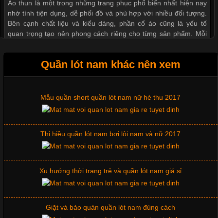
Áo thun là một trong những trang phục phổ biến nhất hiện nay
nhờ tính tiện dụng, dễ phối đồ và phù hợp với nhiều đối tượng.
Bên cạnh chất liệu và kiểu dáng, phần cổ áo cũng là yếu tố
quan trọng tạo nên phong cách riêng cho từng sản phẩm. Mỗi
loại cổ áo sẽ mang đến một vẻ đẹp khác
Quần lót nam khác nên xem
Mẫu quần short quần lót nam nữ hè thu 2017
Những Mẫu Áo Thun Đồng Phục Công Ty Được Ưa
Chuộng Hiện Nay
Thị hiều quần lót nam bơi lội nam và nữ 2017
Cập nhật 2026-06-01 14:23:34
Trong môi trường kinh doanh hiện đại, việc xây dựng hình ảnh
chuyên nghiệp đóng vai trò quan trọng đối với sự phát triển của
Xu hướng thời trang trẻ và quần lót nam giá sỉ
doanh nghiệp. Một trong những giải pháp hiệu quả được nhiều
đơn vị lựa chọn hiện nay là sử dụng áo thun đồng phục công ty.
Không chỉ giúp tạo sự đồng bộ, áo thun
Giặt và bảo quản quần lót nam đúng cách