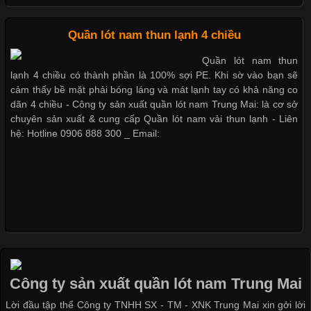
Dễ chịu hơn với quần lót nam giá rẻ vải Cotton 4 chiều
Cập nhật 2026-05-09 15:58:23
Quần lót nam thun lạnh 4 chiều
Các Form Áo Thun Phổ Biến Hiện Nay Và Xu Hướng Trong
Quần lót nam thun
Ngành May Mặc Áo thun là một trong những trang phục quen
lạnh 4 chiều có thành phần là 100% sợi PE. Khi sờ vào bạn sẽ
thuộc và được sử dụng phổ biến nhất hiện nay. Không chỉ đa
cảm thấy bề mặt phải bóng láng và mát lạnh tay có khả năng co
dạng về màu sắc hay chất liệu, áo thun còn có nhiều form dáng
dãn 4 chiều - Công ty sản xuất quần lót nam Trung Mai: là cơ sở
khác nhau để phù hợp với từng phong cách thời trang và nhu
chuyên sản xuất & cung cấp Quần lót nam vải thun lạnh - Liên
cầu
hệ: Hotline 0906 888 300 _ Email:
Khám Phá Áo Phông Trang Phục Phổ Biến Nhất Hiện Nay
Cập nhật 2026-04-24 17:24:50
Áo phông là một trong những trang phục phổ biến nhất trong
đời sống hiện đại nhờ sự tiện lợi, thoải mái và dễ phối đồ.
Công ty sản xuất quần lót nam Trung Mai
Không chỉ xuất hiện trong thời trang thường ngày, áo phông còn
Lời đầu tập thể Công ty TNHH SX - TM - XNK Trung Mai xin gởi lời
được ứng dụng rộng rãi trong ngành sản xuất may mặc, đặc