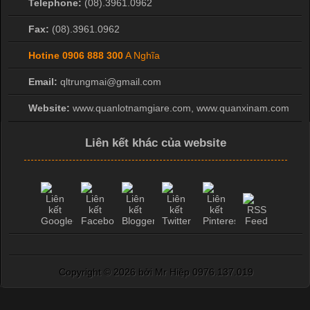
Telephone:
(08).3961.0962
Fax:
(08).3961.0962
Hotine
0906 888 300
A Nghĩa
Email:
qltrungmai@gmail.com
Website:
www.quanlotnamgiare.com, www.quanxinam.com
Liên kết khác của website
Copyright ©
2026 bởi Mr Hiệp 0976.137.019