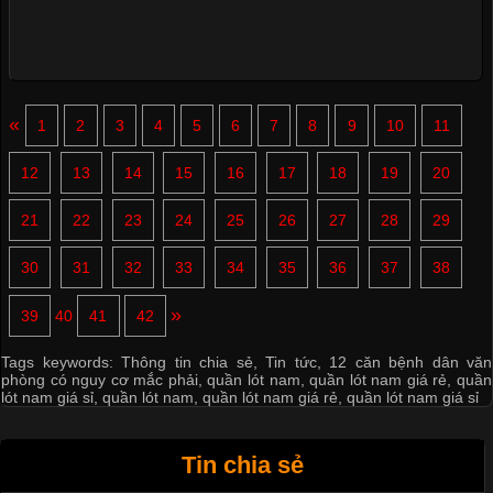
«
1
2
3
4
5
6
7
8
9
10
11
12
13
14
15
16
17
18
19
20
21
22
23
24
25
26
27
28
29
30
31
32
33
34
35
36
37
38
»
39
40
41
42
Tags keywords:
Thông tin chia sẻ
,
Tin tức
,
12 căn bệnh dân văn
phòng có nguy cơ mắc phải
,
quần lót nam
,
quần lót nam giá rẻ
,
quần
lót nam giá sỉ
,
quần lót nam
,
quần lót nam giá rẻ
,
quần lót nam giá sỉ
Tin chia sẻ