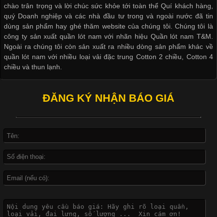
chào trân trọng và lời chúc sức khỏe tới toàn thể Quí khách hàng,
biệt là các sản phẩm từ vải thun. Hiện nay,
quý Doanh nghiệp và các nhà đầu tư trong và ngoài nước đã tin
dùng sản phẩm hay ghé thăm website của chúng tôi. Chúng tôi là
công ty sản xuất quần lót nam với nhãn hiệu Quần lót nam T&M.
Ngoài ra chúng tôi còn sản xuất ra nhiều dòng sản phẩm khác về
quần lót nam với nhiều loại vải đặc trung Cotton 2 chiều, Cotton 4
Công Nghệ In Chuyển Nhiệt Trong Ngành Thời Trang Hiện
chiều và thun lạnh.
Đại
ĐĂNG KÝ NHẬN BÁO GIÁ
Cập nhật 2026-04-21 15:41:03
In Chuyển Nhiệt Là Gì? Công Nghệ In Hiện Đại Trong Ngành
May Mặc Trong ngành in ấn và thời trang, in chuyển nhiệt đang
là một trong những công nghệ phổ biến nhờ khả năng tạo ra
hình ảnh sắc nét và bền màu. Đặc biệt, kỹ thuật này được ứng
dụng rộng rãi trong sản xuất áo thun, đồ thể thao
Vì Sao Cơ Sở Sản Xuất Quần Lót Nam Ưa Chuộng Vải