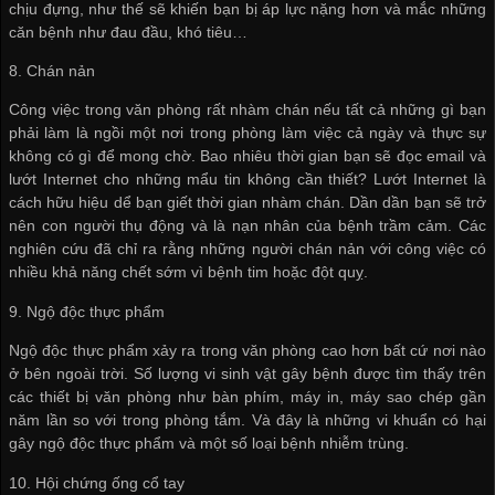
chịu đựng, như thế sẽ khiến bạn bị áp lực nặng hơn và mắc những
căn bệnh như đau đầu, khó tiêu…
8. Chán nản
Công việc trong văn phòng rất nhàm chán nếu tất cả những gì bạn
phải làm là ngồi một nơi trong phòng làm việc cả ngày và thực sự
không có gì để mong chờ. Bao nhiêu thời gian bạn sẽ đọc email và
lướt Internet cho những mẩu tin không cần thiết? Lướt Internet là
cách hữu hiệu dể bạn giết thời gian nhàm chán. Dần dần bạn sẽ trở
nên con người thụ động và là nạn nhân của bệnh trầm cảm. Các
nghiên cứu đã chỉ ra rằng những người chán nản với công việc có
nhiều khả năng chết sớm vì bệnh tim hoặc đột quỵ.
9. Ngộ độc thực phẩm
Ngộ độc thực phẩm xảy ra trong văn phòng cao hơn bất cứ nơi nào
ở bên ngoài trời. Số lượng vi sinh vật gây bệnh được tìm thấy trên
các thiết bị văn phòng như bàn phím, máy in, máy sao chép gần
năm lần so với trong phòng tắm. Và đây là những vi khuẩn có hại
gây ngộ độc thực phẩm và một số loại bệnh nhiễm trùng.
10. Hội chứng ống cổ tay