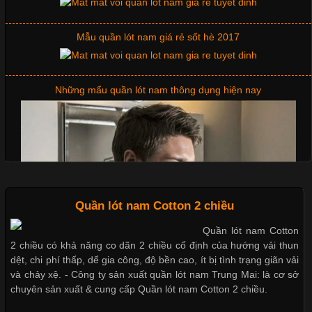
Mẫu quần lót nam giá rẻ sốt hè 2017
Chất Liệu Lycra Có Gì Đặc Biệt Trong Ngành Thời Trang?
Cập nhật 2026-05-27 17:03:46
Những mẩu quần lót nam thông dụng hiện nay
Vải Lycra Là Gì? Chất Liệu Co Giãn Được Ưa Chuộng Trong
Ngành May Mặc Trong ngành thời trang hiện đại, các loại vải có
khả năng co giãn tốt ngày càng được ưa chuộng nhằm mang lại
cảm giác thoải mái cho người mặc. Trong đó, vải Lycra là một
trong những chất liệu nổi bật nhờ độ đàn hồi cao,
Quần lót nam Cotton 2 chiều
Quần lót nam Cotton
Chất Liệu Bamboo Xu Hướng Mới Trong Ngành Thời Trang
2 chiều có khả năng co dãn 2 chiều cố định của hướng vải thun
dệt, chi phí thấp, dể gia công, độ bền cao, ít bị tình trạng giãn vải
Cập nhật 2026-05-21 14:59:25
và chảy xệ. - Công ty sản xuất quần lót nam Trung Mai: là cơ sở
chuyên sản xuất & cung cấp Quần lót nam Cotton 2 chiều.
Trong những năm gần đây, vải Bamboo đang trở thành một
trong những chất liệu được yêu thích trong ngành thời trang