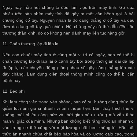
Ngày nay, hầu hết chúng ta đều làm việc trên máy tính. Gõ quá
nhiều trên bàn phím máy tính đã gây ra một căn bệnh gọi là hội
chứng ống cổ tay. Nguyên nhân là do căng thẳng ở cổ tay và đau
đớn do dùng cổ tay quá nhiều. Hội chứng này có thể dẫn đến tổn
thương thần kinh, do đó không nên đánh máy liên tục hàng giờ.
11. Chấn thương lặp đi lặp lại
Nếu con chuột máy tính ở cùng một vị trí cả ngày, bạn có thể bị
chấn thương lặp đi lặp lại ở cánh tay bởi trong thời gian dài đã lặp
đi lặp lại các chuyển động giống nhau sẽ gây căng thẳng lên các
dây chằng. Lạm dụng điện thoại thông minh cũng có thể bị căn
bệnh này.
12. Béo phì
Khi làm công việc trong văn phòng, bạn có xu hướng dùng thức ăn
quần lót nam giá sỉ
nhanh vì tính thuận tiện. Bạn thấy thích thú vì
không mất nhiều công sức và thời gian nấu nướng mà vẫn thỏa
mãn vị giác của mình. Nhưng bạn không biết rằng thức ăn nhanh đi
vào trong cơ thể cùng với một lượng chất béo khổng lồ. Hầu hết
thức ăn nhanh chứa chất béo bão hòa và có lượng calo cao, trong