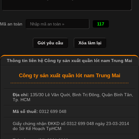
Cotton?
Cập nhật 2026-04-20 17:14:16
Mã an toàn
117
Vải cotton là một trong những chất liệu được sử dụng rộng rãi
nhất trong ngành dệt may nhờ đặc tính mềm mại, thoáng mát
và thấm hút mồ hôi tốt. Đây cũng là loại vải được nhiều công ty
sản xuất quần lót nam lựa chọn để tạo ra các sản phẩm chất
lượng, phù hợp với nhu cầu sử dụng
Thông tin liên hệ Công ty sản xuất quần lót nam Trung Mai
Công ty sản xuất quần lót nam Trung Mai
Địa chỉ:
135/30 Lê Văn Quới, Bình Trị Đông
,
Quận Bình Tân
,
Tp. HCM
Mã số thuế:
0312 699 048
Giấy chứng nhận ĐKKD số 0312 699 048 ngày 23-03-2014
do Sở Kế Hoạch TpHCM