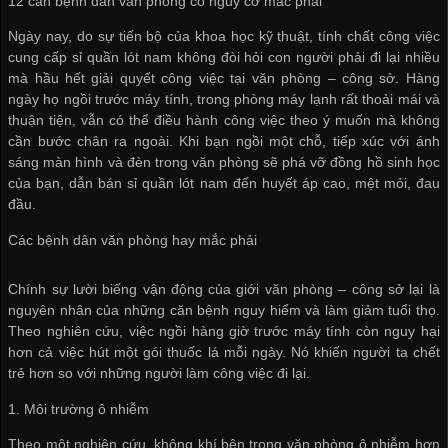
12 căn bệnh dân văn phòng có nguy cơ mắc phải
Ngày nay, do sự tiến bộ của khoa học kỹ thuật, tính chất công việc
cung cấp sỉ quần lót nam
không đòi hỏi con người phải đi lại nhiều
mà hầu hết giải quyết công việc tại văn phòng – công sở. Hàng
ngày họ ngồi trước máy tính, trong phòng máy lạnh rất thoải mái và
thuận tiện, vẫn có thể điều hành công việc theo ý muốn mà không
cần bước chân ra ngoài. Khi bạn ngồi một chỗ, tiếp xúc với ánh
sáng màn hình và đèn trong văn phòng sẽ phá vỡ đồng hồ sinh học
của bạn, dẫn
bán sỉ quần lót nam
đến huyết áp cao, mệt mỏi, đau
đầu.
Các bệnh dân văn phòng hay mắc phải
Chính sự lười biếng vận động của giới văn phòng – công sở lại là
nguyên nhân của những căn bệnh nguy hiểm và làm giảm tuổi thọ.
Theo nghiên cứu, việc ngồi hàng giờ trước máy tính còn nguy hại
hơn cả việc hút một gói thuốc lá mỗi ngày. Nó khiến người ta chết
trẻ hơn so với những người làm công việc đi lại.
1. Môi trường ô nhiễm
Theo một nghiên cứu, không khí bên trong văn phòng ô nhiễm hơn