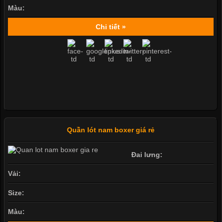
Màu:
Chi tiết »
Quần lót nam boxer giá rẻ
Đai lưng:
Vải:
Size:
Màu: