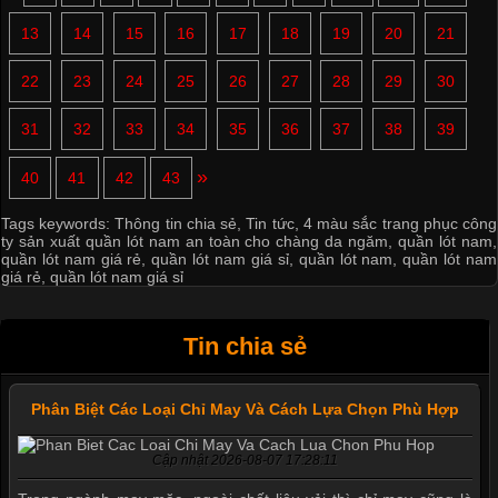
13
14
15
16
17
18
19
20
21
22
23
24
25
26
27
28
29
30
31
32
33
34
35
36
37
38
39
»
40
41
42
43
Tags keywords:
Thông tin chia sẻ
,
Tin tức
,
4 màu sắc trang phục công
ty sản xuất quần lót nam an toàn cho chàng da ngăm
,
quần lót nam
,
quần lót nam giá rẻ
,
quần lót nam giá sỉ
,
quần lót nam
,
quần lót nam
giá rẻ
,
quần lót nam giá sỉ
Tin chia sẻ
Phân Biệt Các Loại Chỉ May Và Cách Lựa Chọn Phù Hợp
Cập nhật 2026-08-07 17:28:11