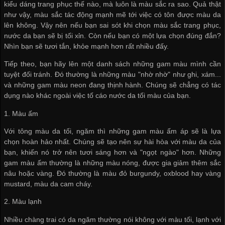
kiểu dáng trang phục thế nào, mà luôn là màu sắc ra sao. Quả thật
như vậy, màu sắc tác động mạnh mẽ tới việc có tôn được màu da
lên không. Vậy nên nếu bạn sai sót khi chọn màu sắc trang phục,
nước da bạn sẽ bị tối xỉn. Còn nếu bạn có một lựa chọn đúng đắn?
Nhìn bạn sẽ tươi tắn, khỏe mạnh hơn rất nhiều đấy.
Tiếp theo, bạn hãy lên một danh sách những gam màu mình cần
tuyệt đối tránh. Đó thường là những màu "nhờ nhờ" như ghi, xám...
và những gam màu neon đang thịnh hành. Chúng sẽ chẳng có tác
dụng nào khác ngoài việc tố cáo nước da tối màu của bạn.
1. Màu ấm
Với tông màu da tối, ngăm thì những gam màu ấm áp sẽ là lựa
chọn hoàn hảo nhất. Chúng sẽ tạo nên sự hài hòa với màu da của
bạn, khiến nó trở nên tươi sáng hơn và "ngọt ngào" hơn. Những
gam màu ấm thường là những màu nóng, được gia giảm thêm sắc
nâu hoặc vàng. Đó thường là màu đỏ burgundy, oxblood hay vàng
mustard, màu da cam cháy.
2. Màu lạnh
Nhiều chàng trai có da ngăm thường nói không với màu tối, lạnh với