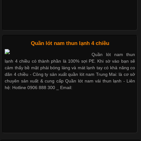
Chất Liệu Bamboo Xu Hướng Mới Trong Ngành Thời Trang
Nguyên bộ quần lót nam Boxer
thun lạnh giá rẻ
Cập nhật 2026-05-21 14:59:25
Quần lót nam thun lạnh 4 chiều
Trong những năm gần đây, vải Bamboo đang trở thành một
trong những chất liệu được yêu thích trong ngành thời trang
Quần lót nam thun
nhờ đặc tính mềm mại, thoáng khí và thân thiện với môi trường.
Dễ chịu hơn với quần lót nam
lạnh 4 chiều có thành phần là 100% sợi PE. Khi sờ vào bạn sẽ
Không chỉ được ứng dụng trong quần áo thường ngày, loại vải
giá rẻ vải Cotton 4 chiều
cảm thấy bề mặt phải bóng láng và mát lạnh tay có khả năng co
này còn xuất hiện nhiều trong các sản phẩm đồ lót
dãn 4 chiều - Công ty sản xuất quần lót nam Trung Mai: là cơ sở
chuyên sản xuất & cung cấp Quần lót nam vải thun lạnh - Liên
hệ: Hotline 0906 888 300 _ Email:
Những Loại Vải Thun Thông Dụng Và Đặc Điểm Nổi Bật
Cập nhật 2026-05-20 14:58:56
Vải thun là một trong những chất liệu được sử dụng rộng rãi
nhất trong ngành thời trang nhờ đặc tính co giãn, mềm mại và