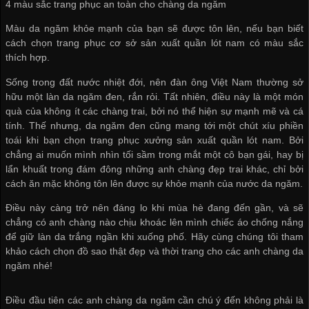
4 màu sắc trang phục an toàn cho chàng da ngăm
Màu da ngăm khỏe mạnh của bạn sẽ được tôn lên, nếu bạn biết
cách chọn trang phục
cơ sở sản xuất quần lót nam
có màu sắc
thích hợp.
Sống trong đất nước nhiệt đới, nên đàn ông Việt Nam thường sở
hữu một làn da ngăm đen, rắn rỏi. Tất nhiên, điều này là một món
quà của không ít các chàng trai, bởi nó thể hiện sự mạnh mẽ và cá
tính. Thế nhưng, da ngăm đen cũng mang tới một chút xíu phiền
toái khi bạn chọn trang phục
xưởng sản xuất quần lót nam
. Bởi
chẳng ai muốn mình nhìn tối sầm trong mắt một cô bạn gái, hay bị
lẩn khuất trong đám đông những anh chàng đẹp trai khác, chỉ bởi
cách ăn mặc không tôn lên được sự khỏe mạnh của nước da ngăm.
Điều này càng trở nên đáng lo khi mùa hè đang đến gần, và sẽ
chẳng có anh chàng nào chịu khoác lên mình chiếc áo chống nắng
để giữ làn da trắng ngần khi xuống phố. Hãy cùng chúng tôi tham
khảo cách chọn đồ sao thật đẹp và thời trang cho các anh chàng da
ngăm nhé!
Điều đầu tiên các anh chàng da ngăm cần chú ý đến không phải là