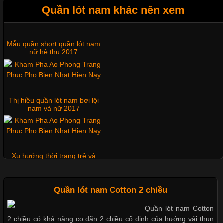
Quần lót nam khác nên xem
Tìm Hiểu Các Kiểu Cổ Áo Thun Được Ưa Chuộng Trong
Ngành Thời Trang
Mẫu quần short quần lót nam
nữ hè thu 2017
Cập nhật 2026-06-01 16:20:50
Áo thun là một trong những trang phục phổ biến nhất hiện nay
nhờ tính tiện dụng, dễ phối đồ và phù hợp với nhiều đối tượng.
Thị hiều quần lót nam bơi lội
Bên cạnh chất liệu và kiểu dáng, phần cổ áo cũng là yếu tố
nam và nữ 2017
quan trọng tạo nên phong cách riêng cho từng sản phẩm. Mỗi
loại cổ áo sẽ mang đến một vẻ đẹp khác
Xu hướng thời trang trẻ và
quần lót nam giá sỉ
Những Mẫu Áo Thun Đồng Phục Công Ty Được Ưa
Quần lót nam Cotton 2 chiều
Chuộng Hiện Nay
Quần lót nam Cotton
Giặt và bảo quản quần lót nam
2 chiều có khả năng co dãn 2 chiều cố định của hướng vải thun
đúng cách
Cập nhật 2026-06-01 14:23:34