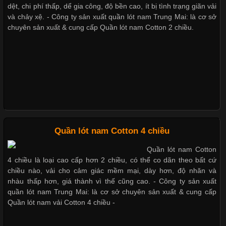
dệt, chi phí thấp, dể gia công, độ bền cao, ít bị tình trạng giãn vải
Trong môi trường kinh doanh hiện đại, việc xây dựng hình ảnh
và chảy xệ. - Công ty sản xuất quần lót nam Trung Mai: là cơ sở
chuyên nghiệp đóng vai trò quan trọng đối với sự phát triển của
chuyên sản xuất & cung cấp Quần lót nam Cotton 2 chiều.
doanh nghiệp. Một trong những giải pháp hiệu quả được nhiều
Mẫu quần lót nam giá rẻ sốt hè
đơn vị lựa chọn hiện nay là sử dụng áo thun đồng phục công ty.
2017
Không chỉ giúp tạo sự đồng bộ, áo thun
Những mẩu quần lót nam
thông dụng hiện nay
Chất Liệu Lycra Có Gì Đặc Biệt Trong Ngành Thời Trang?
Quần lót nam Cotton 4 chiều
Cập nhật 2026-05-27 17:03:46
Quần lót nam Cotton
Vải Lycra Là Gì? Chất Liệu Co Giãn Được Ưa Chuộng Trong
Bộ sưu tập quần lót nam Boxer
4 chiều là loại cao cấp hơn 2 chiều, có thể co dãn theo bất cứ
Ngành May Mặc Trong ngành thời trang hiện đại, các loại vải có
TpHCM
chiều nào, vải cho cảm giác mềm mại, dày hơn, độ nhăn và
khả năng co giãn tốt ngày càng được ưa chuộng nhằm mang lại
nhàu thấp hơn, giá thành vì thế cũng cao. - Công ty sản xuất
cảm giác thoải mái cho người mặc. Trong đó, vải Lycra là một
quần lót nam Trung Mai: là cơ sở chuyên sản xuất & cung cấp
trong những chất liệu nổi bật nhờ độ đàn hồi cao,
Quần lót nam vải Cotton 4 chiều -
Quần lót nam boxer thun lạnh