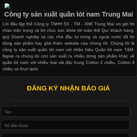
thoải mái khi mặc. Từ áo thun, đồ thể thao cho đến đồ lót nam,
vải thun luôn đóng vai trò quan trọng trong quá trình sản xuất.
Công ty sản xuất quần lót nam Trung Mai
Hiện nay, nhu cầu tìm kiếm quần lót nam giá
Lời đầu tập thể Công ty TNHH SX - TM - XNK Trung Mai xin gởi lời
chào trân trọng và lời chúc sức khỏe tới toàn thể Quí khách hàng,
quý Doanh nghiệp và các nhà đầu tư trong và ngoài nước đã tin
dùng sản phẩm hay ghé thăm website của chúng tôi. Chúng tôi là
công ty sản xuất quần lót nam với nhãn hiệu Quần lót nam T&M.
Xu Hướng Form Áo Thun Phổ Biến Trong Ngành May Mặc
Ngoài ra chúng tôi còn sản xuất ra nhiều dòng sản phẩm khác về
quần lót nam với nhiều loại vải đặc trung Cotton 2 chiều, Cotton 4
Cập nhật 2026-05-09 15:58:23
chiều và thun lạnh.
Các Form Áo Thun Phổ Biến Hiện Nay Và Xu Hướng Trong
Ngành May Mặc Áo thun là một trong những trang phục quen
ĐĂNG KÝ NHẬN BÁO GIÁ
thuộc và được sử dụng phổ biến nhất hiện nay. Không chỉ đa
dạng về màu sắc hay chất liệu, áo thun còn có nhiều form dáng
khác nhau để phù hợp với từng phong cách thời trang và nhu
cầu