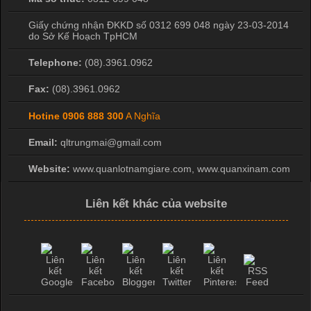
hình ảnh sắc nét và bền màu. Đặc biệt, kỹ thuật này được ứng
Giấy chứng nhận ĐKKD số 0312 699 048 ngày 23-03-2014
dụng rộng rãi trong sản xuất áo thun, đồ thể thao
do Sở Kế Hoạch TpHCM
Telephone:
(08).3961.0962
Fax:
(08).3961.0962
Hotine
0906 888 300
A Nghĩa
Email:
qltrungmai@gmail.com
Website:
www.quanlotnamgiare.com, www.quanxinam.com
Liên kết khác của website