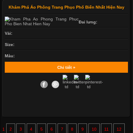
Khám Phá Áo Phông Trang Phục Phổ Biến Nhất Hiện Nay
Đai lưng:
Vải:
Size:
Màu:
Chi tiết »
1
2
3
4
5
6
7
8
9
10
11
12