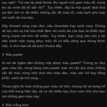
suy nghĩ: "Tại sao lại phải khoác lên người một gam màu tối, trong
khi da mình đã tối sẵn rồi?". Tuy nhiên, đây là một quyết định khá
sai lầm bởi có rất nhiều những sắc độ màu tối, màu lạnh phù hợp
với nước da của bạn.
Hãy khoanh vùng màu đen, nâu chocolate hay xanh navy. Chúng
sẽ tạo nên sự hài hòa nhất định với nước da của bạn và khiến bạn
trông mạnh mẽ hơn rất nhiều. Tuy nhiên, bạn cũng nên chú ý tới
việc tránh mặc trang phục màu tối có kiểu dáng quá thùng thình
nhé, vì nhìn bạn sẽ rất luộm thuộm đấy.
3. Màu pastel
Ai nói da ngăm đen không mặc được màu pastel? Tương tự như
gam màu ấm, trong bảng màu pastel, bạn chỉ cần lựa chọn những
sắc độ màu nóng một chút như màu đào, màu san hô hay hồng
phấn, xanh da trời sáng....
Thoạt nghe thì toàn những gam màu nữ tính, nhưng với sự bùng nổ
của thời trang hiện đại, sẽ có rất nhiều lựa chọn nam tính cho bạn
với những gam màu này.
4. Màu trắng kem