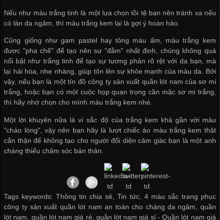
Nếu như màu trắng tinh là một lựa chọn tồi tệ bạn nên tránh xa nếu
có làn da ngăm, thì màu trắng kem lại là gợi ý hoàn hảo.
Cũng giống như gam pastel hay tông màu ấm, màu trắng kem
được "pha chế" để tạo nên sự "đằm" nhất định, chúng không quá
nổi bật như trắng tinh để tạo sự tương phản rõ rệt với da bạn, mà
lại hài hòa, nhẹ nhàng, giúp tôn lên sự khỏe mạnh của màu da. Bởi
vậy, nếu bạn là một tín đồ
công ty sản xuất quần lót nam
của sơ mi
trắng, hoặc bạn có một cuộc họp quan trọng cần mặc sơ mi trắng,
thì hãy nhớ chọn cho mình màu trắng kem nhé.
Một lời khuyên nữa là vì sắc độ của trắng kem khá gần với màu
"cháo lòng", vậy nên bạn hãy là lượt chiếc áo màu trắng kem thật
cẩn thận để không tạo cho người đối diện cảm giác bạn là một anh
chàng thiếu chăm sóc bản thân.
Tags keywords: Thông tin chia sẻ, Tin tức, 4 màu sắc trang phục
công ty sản xuất quần lót nam an toàn cho chàng da ngăm, quần
lót nam, quần lót nam giá rẻ, quần lót nam giá sỉ -
Quần lót nam giá