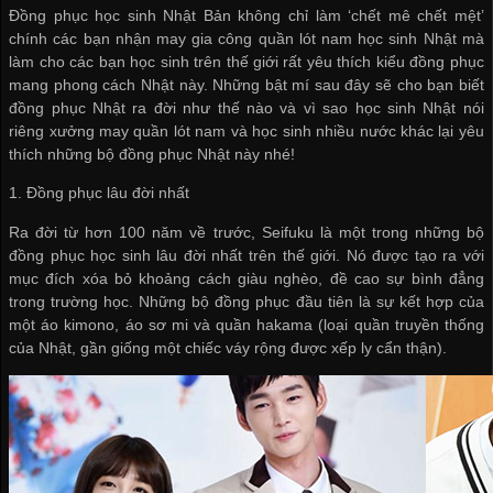
Đồng phục học sinh Nhật Bản không chỉ làm ‘chết mê chết mệt’
chính các bạn
nhận may gia công quần lót nam
học sinh Nhật mà
làm cho các bạn học sinh trên thế giới rất yêu thích kiểu đồng phục
mang phong cách Nhật này. Những bật mí sau đây sẽ cho bạn biết
đồng phục Nhật ra đời như thế nào và vì sao học sinh Nhật nói
riêng
xưởng may quần lót nam
và học sinh nhiều nước khác lại yêu
thích những bộ đồng phục Nhật này nhé!
1. Đồng phục lâu đời nhất
Ra đời từ hơn 100 năm về trước, Seifuku là một trong những bộ
đồng phục học sinh lâu đời nhất trên thế giới. Nó được tạo ra với
mục đích xóa bỏ khoảng cách giàu nghèo, đề cao sự bình đẳng
trong trường học. Những bộ đồng phục đầu tiên là sự kết hợp của
một áo kimono, áo sơ mi và quần hakama (loại quần truyền thống
của Nhật, gần giống một chiếc váy rộng được xếp ly cẩn thận).