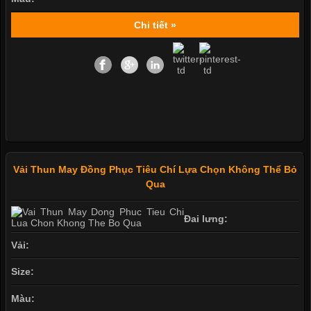
Chi tiết »
Vải Thun May Đồng Phục Tiêu Chí Lựa Chọn Không Thể Bỏ
Qua
Đai lưng:
Vải:
Size:
Màu: