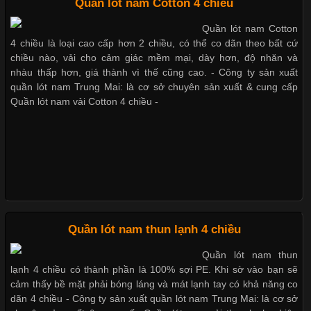
Chất Liệu Bamboo Xu Hướng Mới Trong Ngành Thời Trang
Quần lót nam Cotton 4 chiều
Bộ sưu tập quần lót nam Boxer TpHCM
Quần lót nam Cotton
Cập nhật 2026-05-21 14:59:25
4 chiều là loại cao cấp hơn 2 chiều, có thể co dãn theo bất cứ
Trong những năm gần đây, vải Bamboo đang trở thành một
chiều nào, vải cho cảm giác mềm mại, dày hơn, độ nhăn và
trong những chất liệu được yêu thích trong ngành thời trang
nhàu thấp hơn, giá thành vì thế cũng cao. - Công ty sản xuất
Quần lót nam boxer thun lạnh
nhờ đặc tính mềm mại, thoáng khí và thân thiện với môi trường.
quần lót nam Trung Mai: là cơ sở chuyên sản xuất & cung cấp
Không chỉ được ứng dụng trong quần áo thường ngày, loại vải
Quần lót nam vải Cotton 4 chiều -
này còn xuất hiện nhiều trong các sản phẩm đồ lót
Nguyên bộ quần lót nam Boxer thun lạnh giá rẻ
Dễ chịu hơn với quần lót nam giá rẻ vải Cotton 4 chiều
Những Loại Vải Thun Thông Dụng Và Đặc Điểm Nổi Bật
Cập nhật 2026-05-20 14:58:56
Quần lót nam thun lạnh 4 chiều
Vải thun là một trong những chất liệu được sử dụng rộng rãi
Quần lót nam thun
nhất trong ngành thời trang nhờ đặc tính co giãn, mềm mại và
lạnh 4 chiều có thành phần là 100% sợi PE. Khi sờ vào bạn sẽ
thoải mái khi mặc. Từ áo thun, đồ thể thao cho đến đồ lót nam,
cảm thấy bề mặt phải bóng láng và mát lạnh tay có khả năng co
vải thun luôn đóng vai trò quan trọng trong quá trình sản xuất.
dãn 4 chiều - Công ty sản xuất quần lót nam Trung Mai: là cơ sở
Hiện nay, nhu cầu tìm kiếm quần lót nam giá