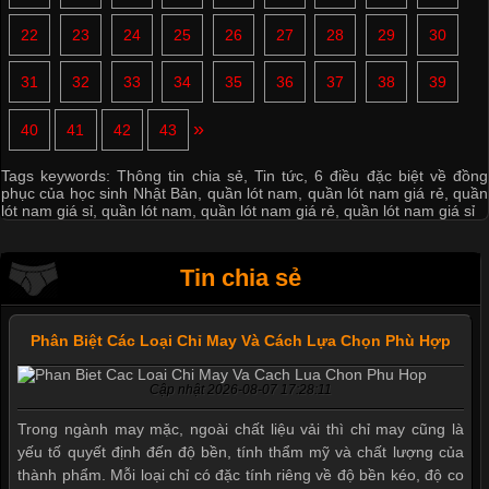
22
23
24
25
26
27
28
29
30
31
32
33
34
35
36
37
38
39
»
40
41
42
43
Tags keywords:
Thông tin chia sẻ
,
Tin tức
,
6 điều đặc biệt về đồng
phục của học sinh Nhật Bản
,
quần lót nam
,
quần lót nam giá rẻ
,
quần
lót nam giá sỉ
,
quần lót nam
,
quần lót nam giá rẻ
,
quần lót nam giá sỉ
Tin chia sẻ
Phân Biệt Các Loại Chỉ May Và Cách Lựa Chọn Phù Hợp
Cập nhật 2026-08-07 17:28:11
Trong ngành may mặc, ngoài chất liệu vải thì chỉ may cũng là
yếu tố quyết định đến độ bền, tính thẩm mỹ và chất lượng của
thành phẩm. Mỗi loại chỉ có đặc tính riêng về độ bền kéo, độ co