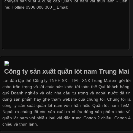
chuyên sản xuất & cung cấp Quần lót nam vải thun lạnh - Liên
hệ: Hotline 0906 888 300 _ Email:
Xu Hướng Form Áo Thun Phổ Biến Trong Ngành May Mặc
Cập nhật 2026-05-09 15:58:23
Các Form Áo Thun Phổ Biến Hiện Nay Và Xu Hướng Trong
Ngành May Mặc Áo thun là một trong những trang phục quen
thuộc và được sử dụng phổ biến nhất hiện nay. Không chỉ đa
Công ty sản xuất quần lót nam Trung Mai
dạng về màu sắc hay chất liệu, áo thun còn có nhiều form dáng
Lời đầu tập thể Công ty TNHH SX - TM - XNK Trung Mai xin gởi lời
khác nhau để phù hợp với từng phong cách thời trang và nhu
chào trân trọng và lời chúc sức khỏe tới toàn thể Quí khách hàng,
cầu
quý Doanh nghiệp và các nhà đầu tư trong và ngoài nước đã tin
dùng sản phẩm hay ghé thăm website của chúng tôi. Chúng tôi là
công ty sản xuất quần lót nam với nhãn hiệu Quần lót nam T&M.
Ngoài ra chúng tôi còn sản xuất ra nhiều dòng sản phẩm khác về
quần lót nam với nhiều loại vải đặc trung Cotton 2 chiều, Cotton 4
Khám Phá Áo Phông Trang Phục Phổ Biến Nhất Hiện Nay
chiều và thun lạnh.