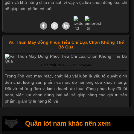
giãn và khả năng chịu ma sát, vì vậy việc lựa chọn đúng loại chỉ
sẽ giúp sản phẩm có tuổi
Vải Thun May Đồng Phục Tiêu Chí Lựa Chọn Không Thể
Bỏ Qua
Mẫu quần short quần lót nam nữ hè thu 2017
Cập nhật 2026-07-07 15:54:44
Thị hiều quần lót nam bơi lội nam và nữ 2017
Trong lĩnh vực may mặc, chất liệu vải luôn là yếu tố quyết định
đến chất lượng sản phẩm và mức độ hài lòng của khách hàng.
Đối với những đơn vị kinh doanh áo thun đồng phục hay đồ lót
nam, việc lựa chọn đúng loại vải sẽ giúp nâng cao giá trị sản
Xu hướng thời trang trẻ và quần lót nam giá sỉ
phẩm, giảm tỷ lệ hàng lỗi và
Giặt và bảo quản quần lót nam đúng cách
Quần lót nam khác nên xem