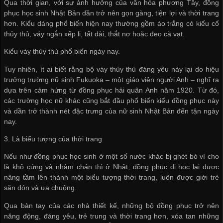
Qua thời gian, với sự ảnh hưởng của văn hóa phương Tây, đồng
phục học sinh Nhật Bản dần trở nên gọn gàng, tiện lợi và thời trang
hơn. Kiểu dáng phổ biến hiện nay thường gồm áo trắng có kiểu cổ
thủy thủ, váy ngắn xếp li, tất dài, thắt nơ hoặc đeo cà vạt.
Kiểu váy thủy thủ phổ biến ngày nay.
Tuy nhiên, ít ai biết rằng bộ váy thủy thủ đáng yêu này lại do hiệu
trưởng trường nữ sinh Fukuoka – một giáo viên người Anh – nghĩ ra
dựa trên cảm hứng từ đồng phục hải quân Anh năm 1920. Từ đó,
các trường học nữ khác cũng bắt đầu phổ biến kiểu đồng phục này
và dần trở thành nét đặc trưng của nữ sinh Nhật Bản đến tận ngày
nay.
3. Là biểu tượng của thời trang
Nếu như đồng phục học sinh ở một số nước khác bị ghét bỏ vì cho
là khô cứng và nhàm chán thì ở Nhật, đồng phục đi học lại được
nâng tầm lên thành một biểu tượng thời trang, luôn được giới trẻ
săn đón và ưa chuộng.
Qua bàn tay của các nhà thiết kế, những bộ đồng phục trở nên
năng động, đáng yêu, trẻ trung và thời trang hơn, xóa tan những