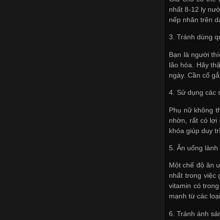
nhất 8-12 ly nư
nếp nhăn trên d
3. Tránh dùng 
Bạn là người th
lão hóa. Hãy th
ngày. Cần cố gắ
4. Sử dụng các 
Phụ nữ không th
nhờn, rất có lợ
khóa giúp duy t
5. Ăn uống làn
Một chế độ ăn u
nhất trong việc
vitamin có trong
mạnh từ các loại
6. Tránh ánh sán