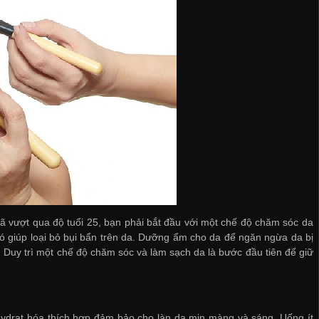
ã vượt qua độ tuổi 25, bạn phải bắt đầu với một chế độ chăm sóc da
nó giúp loại bỏ bụi bẩn trên da. Dưỡng ẩm cho da để ngăn ngừa da bị
 Duy trì một chế độ chăm sóc và làm sạch da là bước đầu tiên để giữ
 hydrat hóa thích hợp đảm bảo cho làn da mịn màng và sáng. Uống ít