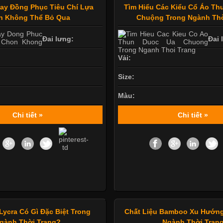
ay Đồng Phục Tiêu Chí Lựa
Tìm Hiểu Các Kiểu Cổ Áo T
n Không Thể Bỏ Qua
Chuộng Trong Ngành Thờ
Đai lưng:
Đai 
Vải:
Size:
Màu:
Chi tiết »
Chi tiết »
Lycra Có Gì Đặc Biệt Trong
Chất Liệu Bamboo Xu Hướng
gành Thời Trang?
Ngành Thời Tran