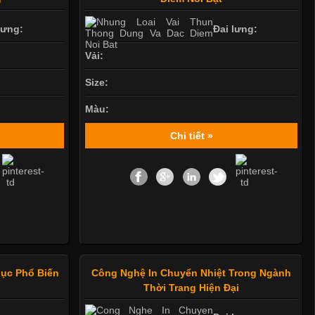
lưng:
Đai lưng:
Vải:
Size:
Màu:
Chi tiết »
ục Phổ Biến
Công Nghệ In Chuyển Nhiệt Trong Ngành
Thời Trang Hiện Đại