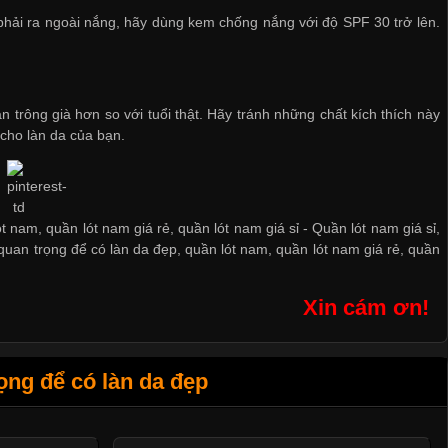
i phải ra ngoài nắng, hãy dùng kem chống nắng với độ SPF 30 trở lên.
n trông già hơn so với tuổi thật. Hãy tránh những chất kích thích này
 cho làn da của bạn.
ót nam, quần lót nam giá rẻ, quần lót nam giá sỉ -
Quần lót nam giá sỉ
,
 quan trọng để có làn da đẹp
,
quần lót nam
,
quần lót nam giá rẻ
,
quần
Xin cám ơn!
ọng để có làn da đẹp