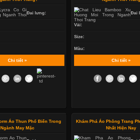
Đai lưng:
Đai 
Vải:
Size:
Màu:
Chi tiết »
Chi tiết »
orm Áo Thun Phổ Biến Trong
Khám Phá Áo Phông Trang Ph
Ngành May Mặc
Nhất Hiện Nay