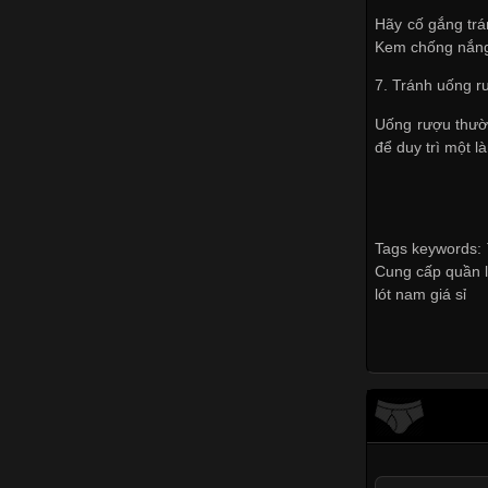
Hãy cố gắng trán
Kem chống nắng 
7. Tránh uống r
Uống rượu thườ
để duy trì một l
Tags keywords: T
Cung cấp quần l
lót nam giá sỉ