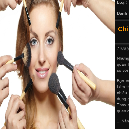
Loại:
Danh 
Chi
7 lưu 
Những 
quần 
so với 
Bạn c
Làm th
nhiều
dụng g
Thay 
quen c
1. Nân