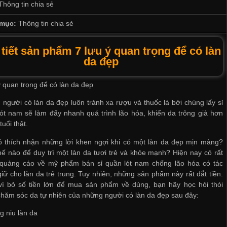
Thông tin chia sẻ
mục:
Thông tin chia sẻ
 tiết sản phẩm 7 lưu ý quan trọng để có làn
da đẹp
ý quan trọng để có làn da đẹp
người có làn da đẹp luôn tránh xa rượu và thuốc lá bởi chúng
lấy sỉ
lót nam
sẽ làm đẩy nhanh quá trình lão hóa, khiến da trông già hơn
tuổi thật.
ó thích nhận những lời khen ngợi khi có một làn da đẹp mịn màng?
ế nào để duy trì một làn da tươi trẻ và khỏe mạnh? Hiện nay có rất
 quảng cáo về mỹ phẩm
bán sỉ quần lót nam
chống lão hóa có tác
iữ cho làn da trẻ trung. Tuy nhiên, những sản phẩm này rất đắt tiền.
vì bỏ số tiền lớn để mua sản phẩm về dùng, bạn hãy học hỏi thói
hăm sóc da tự nhiên của những người có làn da đẹp sau đây:
g niu làn da