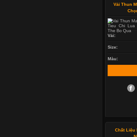
Vải Thun M
Chọ
Vải:
Size:
Màu:
Chất Liệu 
N