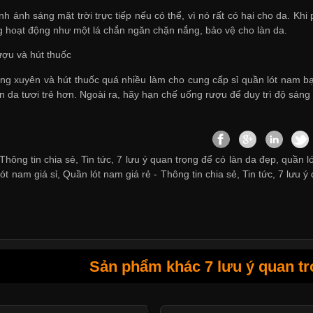
h ánh sáng mặt trời trực tiếp nếu có thể, vì nó rất có hại cho da. Kh
hoạt động như một lá chắn ngăn chặn nắng, bảo vệ cho làn da.
ượu và hút thuốc
ng xuyên và hút thuốc quá nhiều làm cho
cung cấp sỉ quần lót nam
bạ
àn da tươi trẻ hơn. Ngoài ra, hãy hạn chế uống rượu để duy trì độ sáng
hông tin chia sẻ, Tin tức, 7 lưu ý quan trọng để có làn da đẹp, quần l
ót nam giá sỉ
,
Quần lót nam giá rẻ
-
Thông tin chia sẻ
,
Tin tức
,
7 lưu ý
Sản phẩm khác 7 lưu ý quan tr