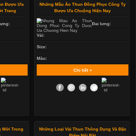
hun Được Ưa
Những Mẫu Áo Thun Đồng Phục Công Ty
i Trang
Được Ưa Chuộng Hiện Nay
lưng:
Đai lưng:
Vải:
Size:
Màu:
Chi tiết »
 Mới Trong
Những Loại Vải Thun Thông Dụng Và Đặc
g
Điểm Nổi Bật