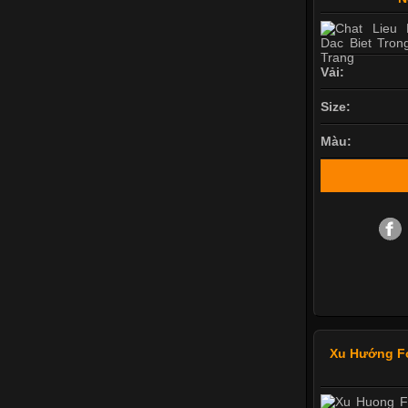
Vải:
Size:
Màu:
Xu Hướng F