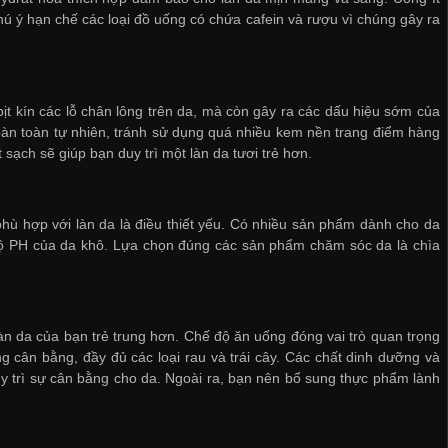
hú ý hạn chế các loại đồ uống có chứa cafein và rượu vì chúng gây ra
bịt kín các lỗ chân lông trên da, mà còn gây ra các dấu hiệu sớm của
àn toàn tự nhiên, tránh sử dụng quá nhiều kem nền trang điểm hàng
sạch sẽ giúp bạn duy trì một làn da tươi trẻ hơn.
 hợp với làn da là điều thiết yếu. Có nhiều sản phẩm dành cho da
 độ PH của da khô. Lựa chọn đúng các sản phẩm chăm sóc da là chìa
làn da của bạn trẻ trung hơn. Chế độ ăn uống đóng vai trò quan trọng
g cân bằng, đầy đủ các loại rau và trái cây. Các chất dinh dưỡng và
duy trì sự cân bằng cho da. Ngoài ra, bạn nên bổ sung thực phẩm lành