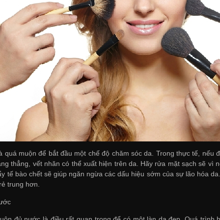
à quá muộn để bắt đầu một chế độ chăm sóc da. Trong thực tế, nếu đ
ăng thẳng, vết nhăn có thể xuất hiện trên da. Hãy rửa mặt sạch sẽ vì 
tẩy tế bào chết sẽ giúp ngăn ngừa các dấu hiệu sớm của sự lão hóa da.
rẻ trung hơn.
nước
luôn đủ nước là điều rất quan trọng để có một làn da đẹp. Quá trình