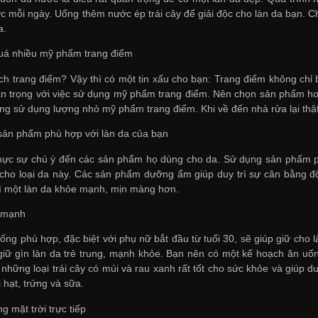
ớc mỗi ngày. Uống thêm nước ép trái cây để giải độc cho làn da bạn. C
a.
quá nhiều mỹ phẩm trang điểm
ích trang điểm? Vậy thì có một tin xấu cho bạn: Trang điểm không chỉ 
ận trọng với việc sử dụng mỹ phẩm trang điểm. Nên chọn sản phẩm ho
ng sử dụng lượng nhỏ mỹ phẩm trang điểm. Khi về đến nhà rửa lại thật 
sản phẩm phù hợp với làn da của bạn
ực sự chú ý đến các sản phẩm họ dùng cho da. Sử dụng sản phẩm phù
i cho loại da này. Các sản phẩm dưỡng ẩm giúp duy trì sự cân bằng
rì một làn da khỏe mạnh, mịn màng hơn.
h mạnh
ống phù hợp, đặc biệt với phụ nữ bắt đầu từ tuổi 30, sẽ giúp giữ cho 
 giữ gìn làn da trẻ trung, mạnh khỏe. Bạn nên có một kế hoạch ăn uốn
 những loại trái cây có múi và rau xanh rất tốt cho sức khỏe và giúp 
 hạt, trứng và sữa.
g mặt trời trực tiếp