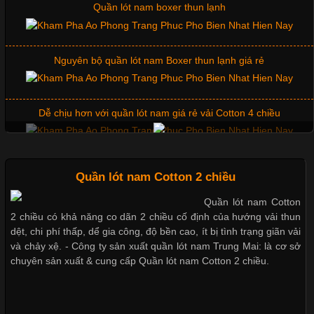
Chuộng Hiện Nay
Quần lót nam boxer thun lạnh
Cập nhật 2026-06-01 14:23:34
Nguyên bộ quần lót nam Boxer thun lạnh giá rẻ
Trong môi trường kinh doanh hiện đại, việc xây dựng hình ảnh
chuyên nghiệp đóng vai trò quan trọng đối với sự phát triển của
doanh nghiệp. Một trong những giải pháp hiệu quả được nhiều
Dễ chịu hơn với quần lót nam giá rẻ vải Cotton 4 chiều
đơn vị lựa chọn hiện nay là sử dụng áo thun đồng phục công ty.
Không chỉ giúp tạo sự đồng bộ, áo thun
Mẫu quần short quần lót nam nữ hè thu 2017
Quần lót nam Cotton 2 chiều
Quần lót nam Cotton
Chất Liệu Lycra Có Gì Đặc Biệt Trong Ngành Thời Trang?
2 chiều có khả năng co dãn 2 chiều cố định của hướng vải thun
Thị hiều quần lót nam bơi lội nam và nữ 2017
dệt, chi phí thấp, dể gia công, độ bền cao, ít bị tình trạng giãn vải
Cập nhật 2026-05-27 17:03:46
và chảy xệ. - Công ty sản xuất quần lót nam Trung Mai: là cơ sở
chuyên sản xuất & cung cấp Quần lót nam Cotton 2 chiều.
Vải Lycra Là Gì? Chất Liệu Co Giãn Được Ưa Chuộng Trong
Xu hướng thời trang trẻ và quần lót nam giá sỉ
Ngành May Mặc Trong ngành thời trang hiện đại, các loại vải có
khả năng co giãn tốt ngày càng được ưa chuộng nhằm mang lại
cảm giác thoải mái cho người mặc. Trong đó, vải Lycra là một