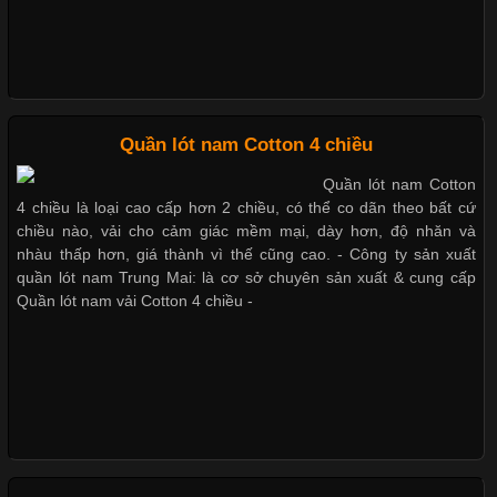
trong những chất liệu nổi bật nhờ độ đàn hồi cao,
Giặt và bảo quản quần lót nam đúng cách
Mẫu quần lót nam giá rẻ sốt hè 2017
Chất Liệu Bamboo Xu Hướng Mới Trong Ngành Thời Trang
Quần lót nam Cotton 4 chiều
Những mẩu quần lót nam thông dụng hiện nay
Quần lót nam Cotton
Cập nhật 2026-05-21 14:59:25
4 chiều là loại cao cấp hơn 2 chiều, có thể co dãn theo bất cứ
Trong những năm gần đây, vải Bamboo đang trở thành một
chiều nào, vải cho cảm giác mềm mại, dày hơn, độ nhăn và
trong những chất liệu được yêu thích trong ngành thời trang
nhàu thấp hơn, giá thành vì thế cũng cao. - Công ty sản xuất
Bộ sưu tập quần lót nam Boxer TpHCM
nhờ đặc tính mềm mại, thoáng khí và thân thiện với môi trường.
quần lót nam Trung Mai: là cơ sở chuyên sản xuất & cung cấp
Không chỉ được ứng dụng trong quần áo thường ngày, loại vải
Quần lót nam vải Cotton 4 chiều -
này còn xuất hiện nhiều trong các sản phẩm đồ lót
Quần lót nam boxer thun lạnh
Nguyên bộ quần lót nam Boxer thun lạnh giá rẻ
Những Loại Vải Thun Thông Dụng Và Đặc Điểm Nổi Bật