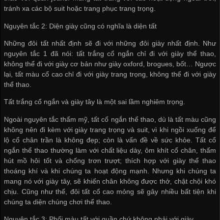
tránh xa các bộ suit hoặc trang phục trang trọng.
Nguyên tắc 2: Diện giày cũng có nghĩa là diện tất
Những đôi tất nhất định sẽ đi với những đôi giày nhất định. Như
nguyên tắc 1 đã nói: tất trắng cổ ngắn chỉ đi với giày thể thao,
không thể đi với giày cơ bản như giày oxford, brogues, bốt… Ngược
lại, tất màu cổ cao chỉ đi với giày trang trọng, không thể đi với giày
thể thao.
Tất trắng cổ ngắn và giày tây là một sai lầm nghiêm trọng.
Ngoài nguyên tắc thẩm mỹ, tất cổ ngắn thể thao, dù là tất màu cũng
không nên đi kèm với giày trang trọng và suit, vì khi ngồi xuống để
lộ cổ chân trần là không đẹp; còn là vấn đề về sức khỏe. Tất cổ
ngắn thể thao thường làm với chất liệu dày, ôm khít cổ chân, thấm
hút mồ hôi tốt và chống trơn trượt; thích hợp với giày thể thao
thoáng khí và khi chúng ta hoạt động mạnh. Nhưng khi chúng ta
mang nó với giày tây, sẽ khiến chân không được thở, chật chội khó
chịu. Cũng như thế, đôi tất cổ cao mỏng sẽ gây nhiều bất tiện khi
chúng ta diện chúng chơi thể thao.
Nguyên tắc 3: Phối màu tất với quần chứ không phải với giày