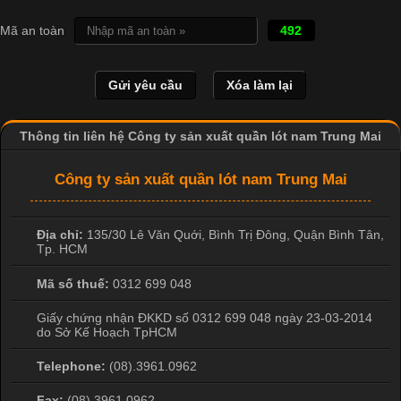
In Chuyển Nhiệt Là Gì? Công Nghệ In Hiện Đại Trong Ngành
Mã an toàn
492
May Mặc Trong ngành in ấn và thời trang, in chuyển nhiệt đang
là một trong những công nghệ phổ biến nhờ khả năng tạo ra
hình ảnh sắc nét và bền màu. Đặc biệt, kỹ thuật này được ứng
dụng rộng rãi trong sản xuất áo thun, đồ thể thao
Thông tin liên hệ Công ty sản xuất quần lót nam Trung Mai
Công ty sản xuất quần lót nam Trung Mai
Địa chỉ:
135/30 Lê Văn Quới, Bình Trị Đông
,
Quận Bình Tân
,
Tp. HCM
Mã số thuế:
0312 699 048
Giấy chứng nhận ĐKKD số 0312 699 048 ngày 23-03-2014
do Sở Kế Hoạch TpHCM
Telephone:
(08).3961.0962
Fax:
(08).3961.0962