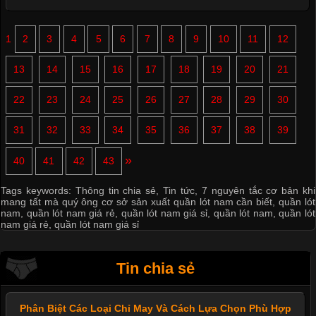
1
2
3
4
5
6
7
8
9
10
11
12
13
14
15
16
17
18
19
20
21
22
23
24
25
26
27
28
29
30
31
32
33
34
35
36
37
38
39
»
40
41
42
43
Tags keywords:
Thông tin chia sẻ
,
Tin tức
,
7 nguyên tắc cơ bản khi
mang tất mà quý ông cơ sở sản xuất quần lót nam cần biết
,
quần lót
nam
,
quần lót nam giá rẻ
,
quần lót nam giá sỉ
,
quần lót nam
,
quần lót
nam giá rẻ
,
quần lót nam giá sỉ
Tin chia sẻ
Phân Biệt Các Loại Chỉ May Và Cách Lựa Chọn Phù Hợp