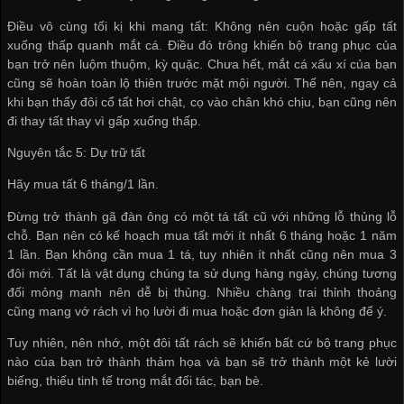
Điều vô cùng tối kị khi mang tất: Không nên cuộn hoặc gấp tất
xuống thấp quanh mắt cá. Điều đó trông khiến bộ trang phục của
bạn trở nên luộm thuộm, kỳ quặc. Chưa hết, mắt cá xấu xí của bạn
cũng sẽ hoàn toàn lộ thiên trước mặt mội người. Thế nên, ngay cả
khi bạn thấy đôi cổ tất hơi chật, cọ vào chân khó chịu, bạn cũng nên
đi thay tất thay vì gấp xuống thấp.
Nguyên tắc 5: Dự trữ tất
Hãy mua tất 6 tháng/1 lần.
Đừng trở thành gã đàn ông có một tá tất cũ với những lỗ thủng lỗ
chỗ. Bạn nên có kế hoạch mua tất mới ít nhất 6 tháng hoặc 1 năm
1 lần. Bạn không cần mua 1 tá, tuy nhiên ít nhất cũng nên mua 3
đôi mới. Tất là vật dụng chúng ta sử dụng hàng ngày, chúng tương
đối mỏng manh nên dễ bị thủng. Nhiều chàng trai thỉnh thoảng
cũng mang vớ rách vì họ lười đi mua hoặc đơn giản là không để ý.
Tuy nhiên, nên nhớ, một đôi tất rách sẽ khiến bất cứ bộ trang phục
nào của bạn trở thành thảm họa và bạn sẽ trở thành một kẻ lười
biếng, thiếu tinh tế trong mắt đối tác, bạn bè.