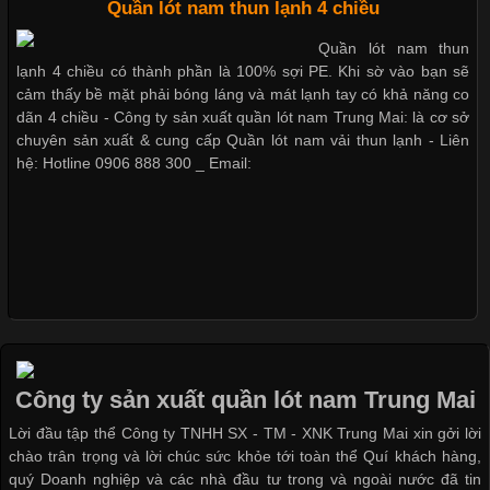
Cập nhật 2026-05-20 14:58:56
Quần lót nam thun lạnh 4 chiều
Dễ chịu hơn với quần lót nam giá rẻ vải Cotton 4 chiều
Vải thun là một trong những chất liệu được sử dụng rộng rãi
Quần lót nam thun
nhất trong ngành thời trang nhờ đặc tính co giãn, mềm mại và
lạnh 4 chiều có thành phần là 100% sợi PE. Khi sờ vào bạn sẽ
thoải mái khi mặc. Từ áo thun, đồ thể thao cho đến đồ lót nam,
cảm thấy bề mặt phải bóng láng và mát lạnh tay có khả năng co
vải thun luôn đóng vai trò quan trọng trong quá trình sản xuất.
dãn 4 chiều - Công ty sản xuất quần lót nam Trung Mai: là cơ sở
Hiện nay, nhu cầu tìm kiếm quần lót nam giá
chuyên sản xuất & cung cấp Quần lót nam vải thun lạnh - Liên
hệ: Hotline 0906 888 300 _ Email:
Xu Hướng Form Áo Thun Phổ Biến Trong Ngành May Mặc
Cập nhật 2026-05-09 15:58:23
Các Form Áo Thun Phổ Biến Hiện Nay Và Xu Hướng Trong
Ngành May Mặc Áo thun là một trong những trang phục quen
thuộc và được sử dụng phổ biến nhất hiện nay. Không chỉ đa
Công ty sản xuất quần lót nam Trung Mai
dạng về màu sắc hay chất liệu, áo thun còn có nhiều form dáng
Lời đầu tập thể Công ty TNHH SX - TM - XNK Trung Mai xin gởi lời
khác nhau để phù hợp với từng phong cách thời trang và nhu
chào trân trọng và lời chúc sức khỏe tới toàn thể Quí khách hàng,
cầu
quý Doanh nghiệp và các nhà đầu tư trong và ngoài nước đã tin