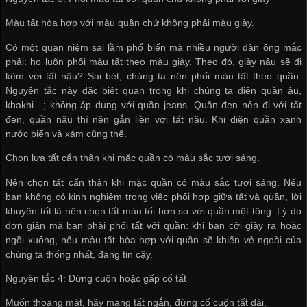
Màu tất hòa hợp với màu quần chứ không phải màu giày.
Có một quan niệm sai lầm phổ biến mà nhiều người đàn ông mắc
phải: họ luôn phối màu tất theo màu giày. Theo đó, giày nâu sẽ đi
kèm với tất nâu? Sai bét, chúng ta nên phối màu tất theo quần.
Nguyên tắc này đặc biệt quan trọng khi chúng ta diện quần âu,
khakhi…; không áp dụng với quần jeans. Quần đen nên đi với tất
đen, quần nâu thì nên gắn liền với tất nâu. Khi diện quần xanh
nước biển và xám cũng thế.
Chọn lựa tất cẩn thận khi mặc quần có màu sắc tươi sáng.
Nên chọn tất cẩn thận khi mặc quần có màu sắc tươi sáng. Nếu
bạn không có kinh nghiệm trong việc phối hợp giữa tất và quần, lời
khuyên tốt là nên chọn tất màu tối hơn so với quần một tông. Lý do
đơn giản mà bạn phải phối tất với quần: khi bạn cởi giày ra hoặc
ngồi xuống, nếu màu tất hòa hợp với quần sẽ khiến vẻ ngoài của
chúng ta thống nhất, đáng tin cậy.
Nguyên tắc 4: Đừng cuộn hoặc gấp cổ tất
Muốn thoáng mát, hãy mang tất ngắn, đừng cố cuộn tất dài.