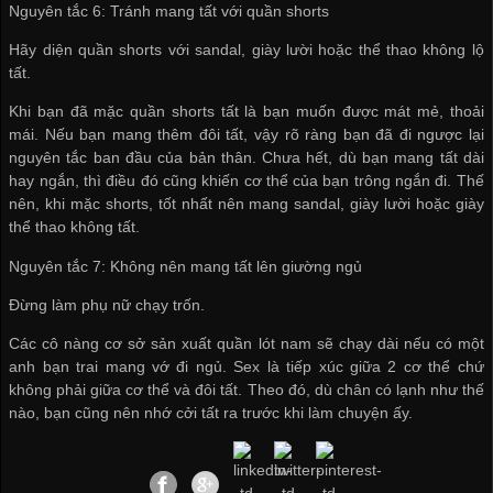
Nguyên tắc 6: Tránh mang tất với quần shorts
Hãy diện quần shorts với sandal, giày lười hoặc thể thao không lộ
tất.
Khi bạn đã mặc quần shorts tất là bạn muốn được mát mẻ, thoải
mái. Nếu bạn mang thêm đôi tất, vậy rõ ràng bạn đã đi ngược lại
nguyên tắc ban đầu của bản thân. Chưa hết, dù bạn mang tất dài
hay ngắn, thì điều đó cũng khiến cơ thể của bạn trông ngắn đi. Thế
nên, khi mặc shorts, tốt nhất nên mang sandal, giày lười hoặc giày
thể thao không tất.
Nguyên tắc 7: Không nên mang tất lên giường ngủ
Đừng làm phụ nữ chạy trốn.
Các cô nàng
cơ sở sản xuất quần lót nam
sẽ chạy dài nếu có một
anh bạn trai mang vớ đi ngủ. Sex là tiếp xúc giữa 2 cơ thể chứ
không phải giữa cơ thể và đôi tất. Theo đó, dù chân có lạnh như thế
nào, bạn cũng nên nhớ cởi tất ra trước khi làm chuyện ấy.