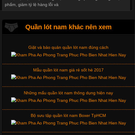
Thị hiều quần lót nam bơi lội nam và nữ 2017
phẩm, giảm tỷ lệ hàng lỗi và
Xu hướng thời trang trẻ và quần lót nam giá sỉ
Quần lót nam khác nên xem
Tìm Hiểu Các Kiểu Cổ Áo Thun Được Ưa Chuộng Trong
Ngành Thời Trang
Giặt và bảo quản quần lót nam đúng cách
Cập nhật 2026-06-01 16:20:50
Mẫu quần lót nam giá rẻ sốt hè 2017
Áo thun là một trong những trang phục phổ biến nhất hiện nay
nhờ tính tiện dụng, dễ phối đồ và phù hợp với nhiều đối tượng.
Bên cạnh chất liệu và kiểu dáng, phần cổ áo cũng là yếu tố
quan trọng tạo nên phong cách riêng cho từng sản phẩm. Mỗi
Những mẩu quần lót nam thông dụng hiện nay
loại cổ áo sẽ mang đến một vẻ đẹp khác
Bộ sưu tập quần lót nam Boxer TpHCM
Những Mẫu Áo Thun Đồng Phục Công Ty Được Ưa