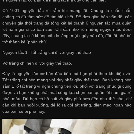
Có 1001 nguyên tắc rối rắm khi mang tất. Chúng ta chắc chắn
chẳng có đủ tâm sức để tìm hiểu hết. Để đơn giản hóa vấn đề, các
chuyên gia thời trang đã tổng kết lại thành 6 nguyên tắc
mua quần
lót nam giá sỉ
cơ bản sau. Chỉ cần nhớ rõ những nguyên tắc dưới
đây, chúng ta sẽ không cần lo lắng, một ngày nào đó, đôi tất nhỏ bé
trở thành kẻ “phản chủ”.
Nguyên tắc 1: Tất trắng chỉ đi với giày thể thao
Vớ trắng chỉ nên đi với giày thể thao.
Đây là nguyên tắc cơ bản đầu tiên mà bạn phải theo khi diện vớ.
Tất trắng chỉ nên mang với duy nhất giày thể thao. Bạn không nên
sắm 1 lố tất trắng vì nghĩ chúng tiện lợi, phối với trang phục gì cũng
được và bạn không phải mất công lựa chọn
bán quần lót nam giá rẻ
phối màu. Dù bạn có bộ suit và giày phù hợp đến như thế nào, chỉ
cần khi bạn ngồi xuống, để lộ ra đôi tất trắng, diện mạo hoàn hảo
của bạn sẽ bị phá hủy.