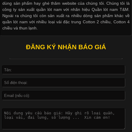
dùng sản phẩm hay ghé thăm website của chúng tôi. Chúng tôi là
công ty sản xuất quần lót nam với nhãn hiệu Quần lót nam T&M.
Ngoài ra chúng tôi còn sản xuất ra nhiều dòng sản phẩm khác về
quần lót nam với nhiều loại vải đặc trung Cotton 2 chiều, Cotton 4
Khám Phá Áo Phông Trang Phục Phổ Biến Nhất Hiện Nay
chiều và thun lạnh.
Cập nhật 2026-04-24 17:24:50
ĐĂNG KÝ NHẬN BÁO GIÁ
Áo phông là một trong những trang phục phổ biến nhất trong
đời sống hiện đại nhờ sự tiện lợi, thoải mái và dễ phối đồ.
Không chỉ xuất hiện trong thời trang thường ngày, áo phông còn
được ứng dụng rộng rãi trong ngành sản xuất may mặc, đặc
biệt là các sản phẩm từ vải thun. Hiện nay,
Công Nghệ In Chuyển Nhiệt Trong Ngành Thời Trang Hiện
Đại
Cập nhật 2026-04-21 15:41:03