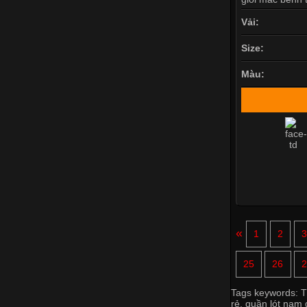
Vải:
Size:
Màu:
«
1
2
25
26
2
Tags keywords:
T
rẻ
,
quần lót nam g