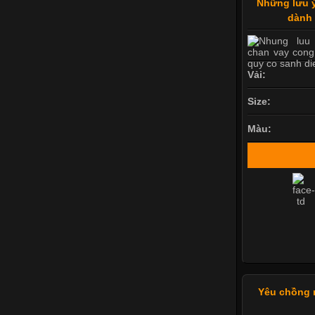
Những lưu ý
dành 
Vải:
Size:
Màu:
Yêu chồng n