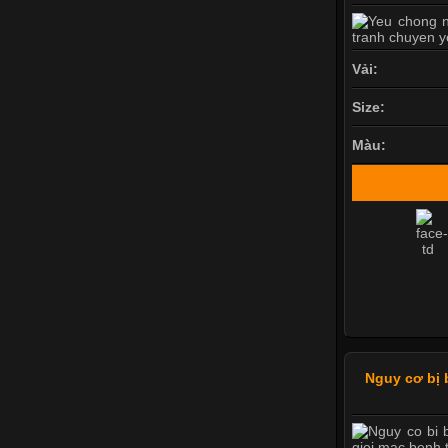
Vải:
Size:
Màu:
Nguy cơ bị 