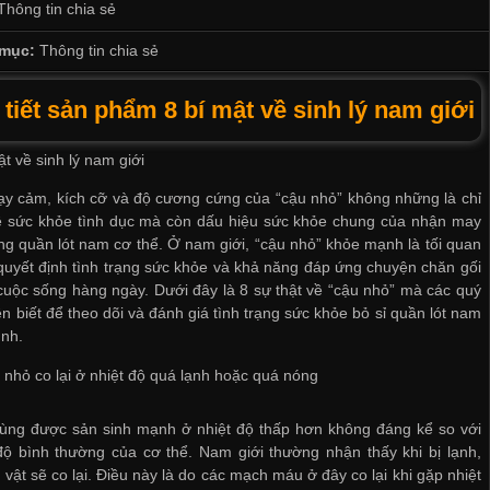
Thông tin chia sẻ
mục:
Thông tin chia sẻ
 tiết sản phẩm 8 bí mật về sinh lý nam giới
ật về sinh lý nam giới
y cảm, kích cỡ và độ cương cứng của “cậu nhỏ” không những là chỉ
ề sức khỏe tình dục mà còn dấu hiệu sức khỏe chung của
nhận may
ng quần lót nam
cơ thể. Ở nam giới, “cậu nhỏ” khỏe mạnh là tối quan
quyết định tình trạng sức khỏe và khả năng đáp ứng chuyện chăn gối
cuộc sống hàng ngày. Dưới đây là 8 sự thật về “cậu nhỏ” mà các quý
n biết để theo dõi và đánh giá tình trạng sức khỏe
bỏ sỉ quần lót nam
ình.
 nhỏ co lại ở nhiệt độ quá lạnh hoặc quá nóng
rùng được sản sinh mạnh ở nhiệt độ thấp hơn không đáng kể so với
độ bình thường của cơ thể. Nam giới thường nhận thấy khi bị lạnh,
vật sẽ co lại. Điều này là do các mạch máu ở đây co lại khi gặp nhiệt