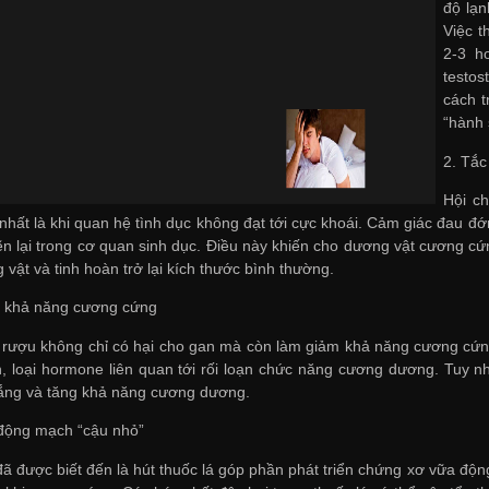
độ lạn
Việc t
2-3 h
testo
cách t
“hành 
2. Tắc 
Hội ch
nhất là khi quan hệ tình dục không đạt tới cực khoái. Cảm giác đau đớ
ẽn lại trong cơ quan sinh dục. Điều này khiến cho dương vật cương cứn
vật và tinh hoàn trở lại kích thước bình thường.
à khả năng cương cứng
rượu không chỉ có hại cho gan mà còn làm giảm khả năng cương cứng
n, loại hormone liên quan tới rối loạn chức năng cương dương. Tuy nh
lắng và tăng khả năng cương dương.
 động mạch “cậu nhỏ”
đã được biết đến là hút thuốc lá góp phần phát triển chứng xơ vữa đ