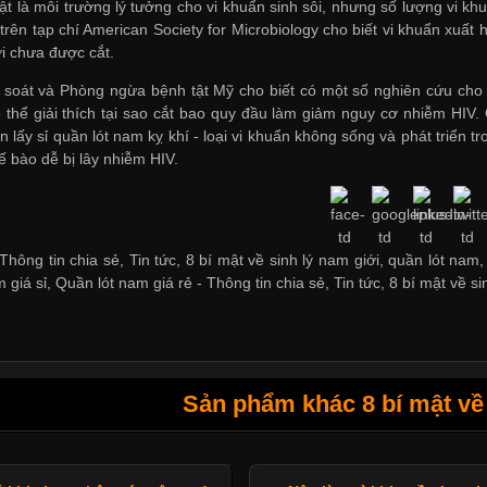
t là môi trường lý tưởng cho vi khuẩn sinh sôi, nhưng số lượng vi k
trên tạp chí American Society for Microbiology cho biết vi khuẩn xuất
i chưa được cắt.
soát và Phòng ngừa bệnh tật Mỹ cho biết có một số nghiên cứu cho t
ó thể giải thích tại sao cắt bao quy đầu làm giảm nguy cơ nhiễm HIV
ẩn
lấy sỉ quần lót nam
kỵ khí - loại vi khuẩn không sống và phát triển 
ế bào dễ bị lây nhiễm HIV.
hông tin chia sẻ, Tin tức, 8 bí mật về sinh lý nam giới, quần lót nam,
 giá sỉ
,
Quần lót nam giá rẻ
-
Thông tin chia sẻ
,
Tin tức
,
8 bí mật về si
Sản phẩm khác 8 bí mật về 