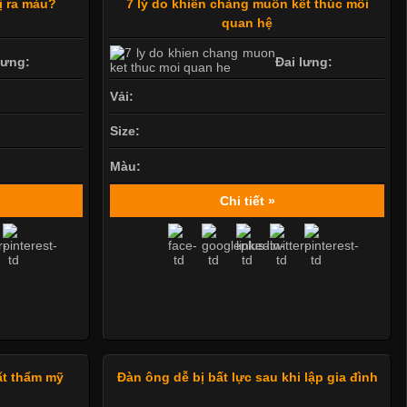
ị ra màu?
7 lý do khiến chàng muốn kết thúc mối
quan hệ
lưng:
Đai lưng:
Vải:
Size:
Màu:
Chi tiết »
ất thẩm mỹ
Đàn ông dễ bị bất lực sau khi lập gia đình