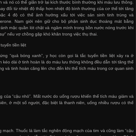
h và nó có thể giãn trở lại kích thước bình thường khi máu lưu thông.
hay đổi từ nhiệt độ thấp hơn nhiệt độ bình thường của cơ thể tới tăng
oặc 4 độ có thể ảnh hưởng xấu tới việc sản sinh tinh trùng và
sterone. Nam giới nên giữ cho bộ phận sinh dục thoáng mát bằng
ránh mặc quần lót chật và ngâm mình trong bồn nước nóng trước khi
sự” nếu vợ chồng gặp khó khăn trong việc thụ thai.
tuyến tiền liệt
ứng “quả bóng xanh”, y học còn gọi là tắc tuyến tiền liệt xảy ra ở
n kéo dài ở tinh hoàn là do máu lưu thông không đều dẫn tới tăng thể
g và tinh hoàn căng lên cho đến khi thể tích máu trong cơ quan sinh
 của “cậu nhỏ”. Mất nước do uống rượu khiến thể tích máu giảm và
iên, ở một số người, đặc biệt là thanh niên, uống nhiều rượu có thể
ộng mạch. Thuốc lá làm tắc nghẽn động mạch của tim và cũng làm “cậu