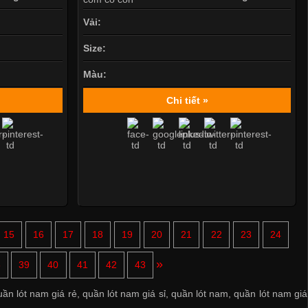
Vải:
Size:
Màu:
Chi tiết »
15
16
17
18
19
20
21
22
23
24
Mẫu quần short quần lót nam nữ hè thu 2017
»
8
39
40
41
42
43
Thị hiều quần lót nam bơi lội nam và nữ 2017
uần lót nam giá rẻ
,
quần lót nam giá sỉ
,
quần lót nam
,
quần lót nam giá