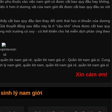
huẩn phụ thuộc vào việc nam giới có được cắt bao quy đầu hay không.
 hiện ít hơn ở dương vật của nam giới đã được cắt bao quy đầu so với
hấy cắt bao quy đầu làm thay đổi sinh thái học vi khuẩn của dương
. Giả thuyết đằng sau điều này là ở "cậu nhỏ" chưa được cắt bao quy
trong môi trường có oxy - có thể khiến cho hệ miễn dịch phản ứng theo
 quần lót nam giá rẻ, quần lót nam giá sỉ -
Quần lót nam giá sỉ
,
Cung
nh lý nam giới
,
quần lót nam
,
quần lót nam giá rẻ
,
quần lót nam giá sỉ
Xin cám ơn!
sinh lý nam giới