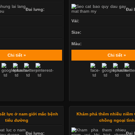
Đai lưng:
Đai 
Vải:
Size:
Màu:
Chi tiết »
Chi tiết »
bất lực ở nam giới mắc bệnh
Khám phá thêm nhiều niềm v
tiểu đường
chồng ngoại tình
Đai lưng:
Đai 