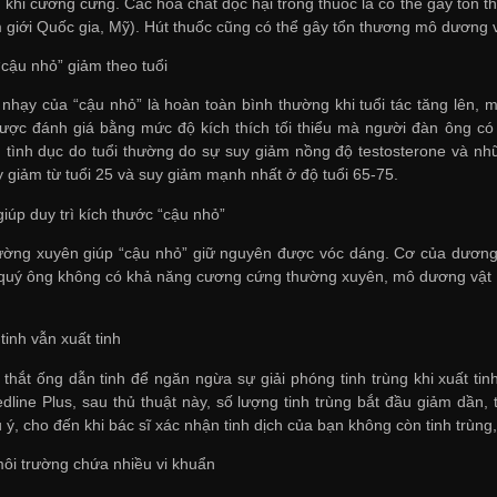
khi cương cứng. Các hóa chất độc hại trong thuốc lá có thể gây tổn
 giới Quốc gia, Mỹ). Hút thuốc cũng có thể gây tổn thương mô dương v
“cậu nhỏ” giảm theo tuổi
nhạy của “cậu nhỏ” là hoàn toàn bình thường khi tuổi tác tăng lên,
ược đánh giá bằng mức độ kích thích tối thiểu mà người đàn ông có
ình dục do tuổi thường do sự suy giảm nồng độ testosterone và nhữ
y giảm từ tuổi 25 và suy giảm mạnh nhất ở độ tuổi 65-75.
iúp duy trì kích thước “cậu nhỏ”
ờng xuyên giúp “cậu nhỏ” giữ nguyên được vóc dáng. Cơ của dương
uý ông không có khả năng cương cứng thường xuyên, mô dương vật trở 
tinh vẫn xuất tinh
 thắt ống dẫn tinh để ngăn ngừa sự giải phóng tinh trùng khi xuất tin
line Plus, sau thủ thuật này, số lượng tinh trùng bắt đầu giảm dần, t
 ý, cho đến khi bác sĩ xác nhận tinh dịch của bạn không còn tinh trùn
môi trường chứa nhiều vi khuẩn