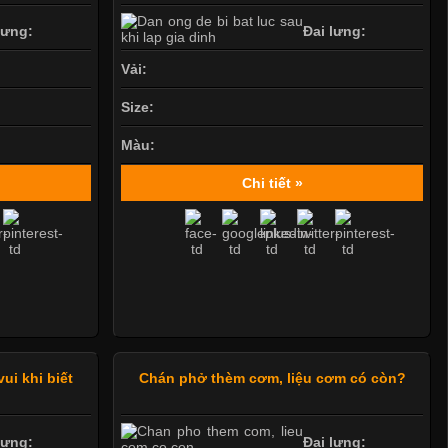
lưng:
Đai lưng:
Vải:
Size:
Màu:
Chi tiết »
ui khi biết
Chán phở thèm cơm, liệu cơm có còn?
lưng:
Đai lưng: