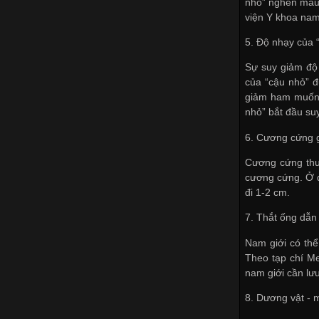
nhỏ” nghẽn máu 
viện Y khoa nam
5. Độ nhạy của 
Sự suy giảm độ 
của “cậu nhỏ” đ
giảm ham muốn t
nhỏ” bắt đầu su
6. Cương cứng g
Cương cứng thư
cương cứng. Ở q
đi 1-2 cm.
7. Thắt ống dẫn 
Nam giới có thể
Theo tạp chí Med
nam giới cần lưu
8. Dương vật - 