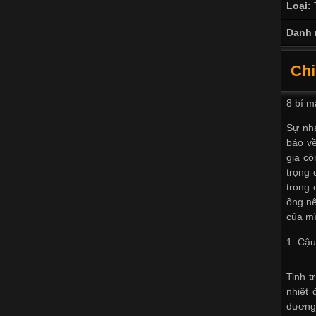
Loại:
Danh 
Chi
8 bí m
Sự nhạ
báo v
gia cô
trọng 
trong 
ông nê
của m
1. Cậu
Tinh t
nhiệt 
dương 