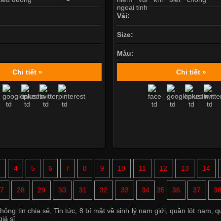
Vải:
Size:
Màu:
Chi tiết »
Chi tiết »
3
4
5
6
7
8
9
10
11
12
13
14
7
28
29
30
31
32
33
34
35
36
37
3
hông tin chia sẻ
,
Tin tức
,
8 bí mật về sinh lý nam giới
,
quần lót nam
,
q
iá sỉ