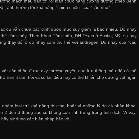
 thương mạch máu dẫn tới rối loạn chức năng cương dương (theo Bệnh
ật, ảnh hưởng tới khả năng “chinh chiến” của “cậu nhỏ”.
 mặc dù vẫn chưa xác định được mức suy giảm là bao nhiêu. Độ nhạy
 thể cảm thấy. Theo Khoa Tâm thần, ĐH Texas ở Austin, Mỹ, sự suy
ng thay đổi ở độ nhạy cảm thụ thể với androgen. Độ nhạy của “cậu
 vật cần nhận được oxy thường xuyên qua lưu thông máu để có thể
nên ít đàn hồi và co lại, điều này có thể khiến cho dương vật ngắn
h nhằm loại trừ khả năng thụ thai hoặc vì những lý do cá nhân khác.
ừ 2 đến 3 tháng sau sẽ không còn tinh trùng trong tinh dịch. Vì vậy,
g, hãy sử dụng các biện pháp bảo vệ.