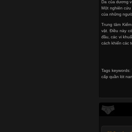
Da của dương vậ
Một nghiên cứu 
của những ngườ
Trung tâm Kiểm 
vật. Điều này c
đầu, các vi khu
cách khiến các t
Tags keywords: T
cấp quần lót nam