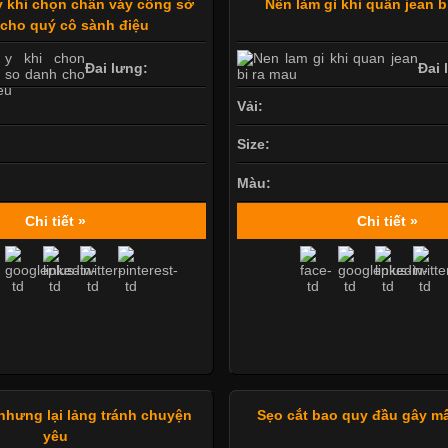
 khi chọn chân váy công sở
Nên làm gì khi quần jean b
cho quý cô sành điệu
Đai lưng:
Đai 
Vải:
Size:
Màu:
Chi tiết »
Chi tiết »
hưng lại lảng tránh chuyện
Sẹo cắt bao quy đầu gây m
yêu