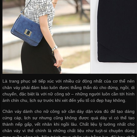
Là trang phục sẽ tiếp xúc với nhiều cử động nhất của cơ thể nên
chân váy phải đảm bảo luôn được thẳng thắn dù cho đứng, ngồi, di
chuyển, đặc biệt là với nữ công sở – những người luôn cần tới hình
ảnh chỉn chu, lịch sự trước khi xét đến yếu tố có đẹp hay không.
Chân váy dành cho nữ công sở cần dày dặn vừa đủ để tạo dáng
cứng cáp, lịch sự nhưng cũng không được quá dày vì có thể tạo
thành nếp gấp, vết nhăn khi ngồi lâu. Chất liệu lý tưởng nhất cho
chân váy vì thế chính là những chất liệu như tuýt-si chuyên dùng
may quần công sở. Nên tránh mua chân váy bằng lụa, đũi hay chất