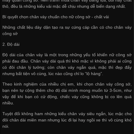
thô, đều là những kiểu vải mặc dễ chịu nhưng dễ biến dạng nhất.
Bí quyết chọn chân váy chuẩn cho nữ công sở - chất vải
Những chất liệu dày dặn tạo ra sự cứng cáp cần có cho chân váy
công sở
2. Độ dài
Độ dài của chân váy là một trong những yếu tố khiến nữ công sở
phải đau đầu. Chân váy dài quá thì khó mặc vì không phải ai cũng
có đôi chân lý tưởng; còn chân váy ngắn quá, mặc thì đẹp đấy
nhưng bất tiện vô cùng, lúc nào cũng chỉ lo “lộ hàng”.
Theo kinh nghiệm của nhiều chị em, khi chọn chân váy công sở,
bạn nên tự cộng thêm cho độ dài mình mong muốn từ 3-5cm, như
vậy để khi bạn có cử động, chiếc váy cũng không bị co lên quá
nhiều.
Tuyệt đối không ham những kiểu chân váy siêu ngắn, lúc mặc cho
đôi chân dài miên man nhưng lúc đi lại hay ngồi xe thì vô cùng khó
nói.