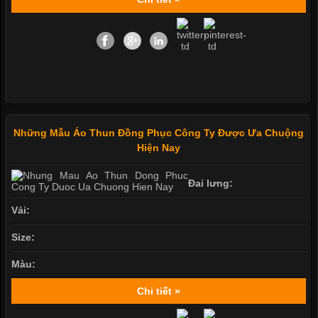
Những Mẫu Áo Thun Đồng Phục Công Ty Được Ưa Chuộng
Hiện Nay
Đai lưng:
Vải:
Size:
Màu:
Chi tiết »