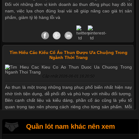
Đối với những đơn vị kinh doanh áo thun đồng phục hay đồ lót
nam, việc lựa chọn đúng loại vải sẽ giúp nâng cao giá trị sản
phẩm, giảm tỷ lệ hàng lỗi và
Tìm Hiểu Các Kiểu Cổ Áo Thun Được Ưa Chuộng Trong
Mẫu quần short quần lót nam nữ hè thu 2017
Ngành Thời Trang
Cập nhật 2026-06-01 16:20:50
Thị hiều quần lót nam bơi lội nam và nữ 2017
Áo thun là một trong những trang phục phổ biến nhất hiện nay
nhờ tính tiện dụng, dễ phối đồ và phù hợp với nhiều đối tượng.
Bên cạnh chất liệu và kiểu dáng, phần cổ áo cũng là yếu tố
Xu hướng thời trang trẻ và quần lót nam giá sỉ
quan trọng tạo nên phong cách riêng cho từng sản phẩm. Mỗi
loại cổ áo sẽ mang đến một vẻ đẹp khác
Giặt và bảo quản quần lót nam đúng cách
Quần lót nam khác nên xem