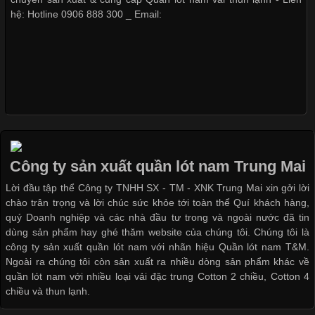
cầu
hệ: Hotline 0906 888 300 _ Email:
Khám Phá Áo Phông Trang Phục Phổ Biến Nhất Hiện Nay
Cập nhật 2026-04-24 17:24:50
Áo phông là một trong những trang phục phổ biến nhất trong
đời sống hiện đại nhờ sự tiện lợi, thoải mái và dễ phối đồ.
Công ty sản xuất quần lót nam Trung Mai
Không chỉ xuất hiện trong thời trang thường ngày, áo phông còn
Lời đầu tập thể Công ty TNHH SX - TM - XNK Trung Mai xin gởi lời
được ứng dụng rộng rãi trong ngành sản xuất may mặc, đặc
chào trân trọng và lời chúc sức khỏe tới toàn thể Quí khách hàng,
biệt là các sản phẩm từ vải thun. Hiện nay,
quý Doanh nghiệp và các nhà đầu tư trong và ngoài nước đã tin
dùng sản phẩm hay ghé thăm website của chúng tôi. Chúng tôi là
công ty sản xuất quần lót nam với nhãn hiệu Quần lót nam T&M.
Ngoài ra chúng tôi còn sản xuất ra nhiều dòng sản phẩm khác về
quần lót nam với nhiều loại vải đặc trung Cotton 2 chiều, Cotton 4
Công Nghệ In Chuyển Nhiệt Trong Ngành Thời Trang Hiện
chiều và thun lạnh.
Đại