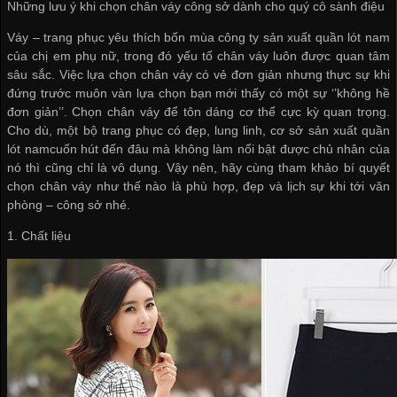
Những lưu ý khi chọn chân váy công sở dành cho quý cô sành điệu
Váy – trang phục yêu thích bốn mùa
công ty sản xuất quần lót nam
của chị em phụ nữ, trong đó yếu tố chân váy luôn được quan tâm
sâu sắc. Việc lựa chọn chân váy có vẻ đơn giản nhưng thực sự khi
đứng trước muôn vàn lựa chọn bạn mới thấy có một sự ‘’không hề
đơn giản’’. Chọn chân váy để tôn dáng cơ thể cực kỳ quan trọng.
Cho dù, một bộ trang phục có đẹp, lung linh,
cơ sở sản xuất quần
lót nam
cuốn hút đến đâu mà không làm nổi bật được chủ nhân của
nó thì cũng chỉ là vô dụng. Vậy nên, hãy cùng tham khảo bí quyết
chọn chân váy như thế nào là phù hợp, đẹp và lịch sự khi tới văn
phòng – công sở nhé.
1. Chất liệu