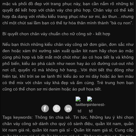
mặc và phối đồ đẹp với trang phục này, bạn cần nắm rõ những bí
quyết để kết hợp với chân váy cho phù hợp. Chân váy có thể kết
hợp đa dạng với nhiều kiểu trang phục như sơ mi, áo thun…nhưng
chỉ một chút sai lầm bạn có thể tự hóa thân mình thành “bà cụ non”.
Bí quyết chọn chân váy chuẩn cho nữ công sở - kết hợp
Nếu bạn thích những kiểu chân váy công sở đơn giản, đơn sắc như
đen hoặc xám thì
xưởng sản xuất quần lót nam
hãy chọn áo mặc
cùng phù hợp và bắt mắt một chút như: áo có họa tiết lạ và không
phổ biến, kiểu áo phá cách như neon hay áo có đường cut-out nhỏ
nơi cổ, quyến rũ mà không hở hang…Với thời tiết thu đông như
hiện tại, khí trời se se lạnh thì kiểu áo sơ mi dày hoặc áo len màu
có thể mix với chân váy khá đẹp và ấm cúng. Trẻ trung hơn bạn
cũng có thể chọn sơ mi denim hoặc áo pull họa tiết.
Tags keywords: Thông tin chia sẻ, Tin tức, Những lưu ý khi chọn
chân váy công sở dành cho quý cô sành điệu, quần lót nam, quần
lót nam giá rẻ, quần lót nam giá sỉ -
Quần lót nam giá sỉ
,
Cung cấp