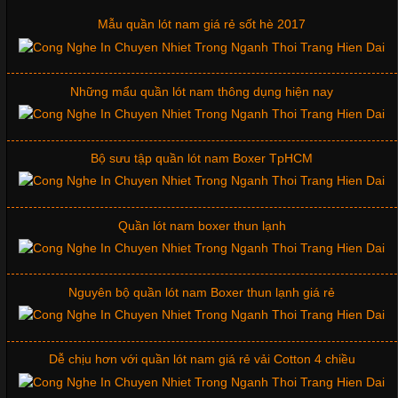
Mẫu quần lót nam giá rẻ sốt hè 2017
Những Mẫu Áo Thun Đồng Phục Công Ty Được Ưa
Chuộng Hiện Nay
Những mẩu quần lót nam thông dụng hiện nay
Cập nhật 2026-06-01 14:23:34
Trong môi trường kinh doanh hiện đại, việc xây dựng hình ảnh
chuyên nghiệp đóng vai trò quan trọng đối với sự phát triển của
Bộ sưu tập quần lót nam Boxer TpHCM
doanh nghiệp. Một trong những giải pháp hiệu quả được nhiều
đơn vị lựa chọn hiện nay là sử dụng áo thun đồng phục công ty.
Không chỉ giúp tạo sự đồng bộ, áo thun
Quần lót nam boxer thun lạnh
Nguyên bộ quần lót nam Boxer thun lạnh giá rẻ
Chất Liệu Lycra Có Gì Đặc Biệt Trong Ngành Thời Trang?
Cập nhật 2026-05-27 17:03:46
Dễ chịu hơn với quần lót nam giá rẻ vải Cotton 4 chiều
Vải Lycra Là Gì? Chất Liệu Co Giãn Được Ưa Chuộng Trong
Ngành May Mặc Trong ngành thời trang hiện đại, các loại vải có