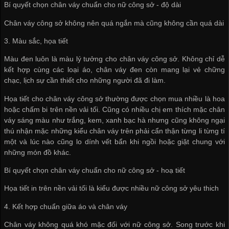
Bí quyết chọn chân váy chuẩn cho nữ công sở - độ dài
Chân váy công sở không nên quá ngắn mà cũng không cần quá dài
3. Màu sắc, họa tiết
Màu đen luôn là màu lý tưởng cho chân váy công sở. Không chỉ dễ
kết hợp cùng các loại áo, chân váy đen còn mang lại vẻ chững
chạc, lịch sự cần thiết cho những người đã đi làm.
Họa tiết cho chân váy công sở thường được chọn mua nhiều là hoa
hoặc chấm bi trên nền vải tối. Cũng có nhiều chị em thích mặc chân
váy sáng màu như trắng, kem, xanh bạc hà nhưng cũng không ngại
thú nhận mặc những kiểu chân váy trên phải cẩn thận từng li từng tí
một và lúc nào cũng lo dính vết bẩn khi ngồi hoặc giặt chung với
những món đồ khác.
Bí quyết chọn chân váy chuẩn cho nữ công sở - hoạ tiết
Họa tiết in trên nền vải tối là kiểu được nhiều nữ công sở yêu thich
4. Kết hợp chuẩn giữa áo và chân váy
Chân váy không quá khó mặc đối với nữ công sở. Song trước khi