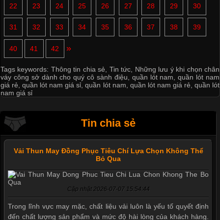
22
23
24
25
26
27
28
29
30
31
32
33
34
35
36
37
38
39
»
40
41
42
Tags keywords:
Thông tin chia sẻ
,
Tin tức
,
Những lưu ý khi chọn chân
váy công sở dành cho quý cô sành điệu
,
quần lót nam
,
quần lót nam
giá rẻ
,
quần lót nam giá sỉ
,
quần lót nam
,
quần lót nam giá rẻ
,
quần lót
nam giá sỉ
Tin chia sẻ
Vải Thun May Đồng Phục Tiêu Chí Lựa Chọn Không Thể
Bỏ Qua
Cập nhật 2026-07-07 15:54:44
Trong lĩnh vực may mặc, chất liệu vải luôn là yếu tố quyết định
đến chất lượng sản phẩm và mức độ hài lòng của khách hàng.