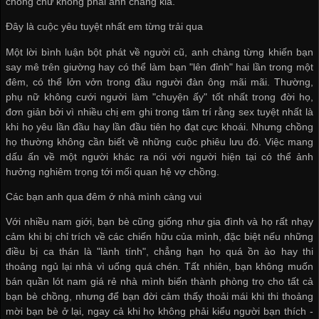
chồng chứ không phải anh chàng kia.
Đây là cuộc yêu tuyệt nhất em từng trải qua
Một lời bình luận bột phát về người cũ, anh chàng từng khiến bạn
say mê trên giường hay có thể làm bạn "lên đỉnh" hai lần trong một
đêm, có thể lởn vởn trong đầu người đàn ông mãi mãi. Thường,
phụ nữ không cưới người làm "chuyện ấy" tốt nhất trong đời họ,
đơn giản bởi vì nhiều chị em ghi trong tâm trí rằng sex tuyệt nhất là
khi họ yêu lần đầu hay lần đầu tiên họ đạt cực khoái. Nhưng chồng
họ thường không cần biết về những cuộc phiêu lưu đó. Việc mang
dấu ấn về một người khác ra nói với người hiện tại có thể ảnh
hưởng nghiêm trọng tới mối quan hệ vợ chồng.
Các bạn anh qua đêm ở nhà mình càng vui
Với nhiều nam giới, bạn bè cũng giống như gia đình và họ rất nhạy
cảm khi bị chỉ trích về các chiến hữu của mình, đặc biệt nếu những
điều bị ca thán là "lành tính", chẳng hạn họ quá ồn ào hay thi
thoảng ngủ lại nhà vì uống quá chén. Tất nhiên, bạn không muốn
bán quần lót nam giá rẻ
nhà mình biến thành phòng trọ cho tất cả
bạn bè chồng, nhưng để bạn đời cảm thấy thoải mái khi thi thoảng
mời bạn bè ở lại, ngay cả khi họ không phải kiểu người bạn thích -