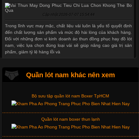
Giặt và bảo quản quần lót nam đúng cách
Cập nhật 2026-07-07 15:54:44
Mẫu quần lót nam giá rẻ sốt hè 2017
Trong lĩnh vực may mặc, chất liệu vải luôn là yếu tố quyết định
đến chất lượng sản phẩm và mức độ hài lòng của khách hàng.
Đối với những đơn vị kinh doanh áo thun đồng phục hay đồ lót
nam, việc lựa chọn đúng loại vải sẽ giúp nâng cao giá trị sản
Những mẩu quần lót nam thông dụng hiện nay
phẩm, giảm tỷ lệ hàng lỗi và
Bộ sưu tập quần lót nam Boxer TpHCM
Quần lót nam khác nên xem
Tìm Hiểu Các Kiểu Cổ Áo Thun Được Ưa Chuộng Trong
Ngành Thời Trang
Quần lót nam boxer thun lạnh
Cập nhật 2026-06-01 16:20:50
Nguyên bộ quần lót nam Boxer thun lạnh giá rẻ
Áo thun là một trong những trang phục phổ biến nhất hiện nay
nhờ tính tiện dụng, dễ phối đồ và phù hợp với nhiều đối tượng.
Bên cạnh chất liệu và kiểu dáng, phần cổ áo cũng là yếu tố