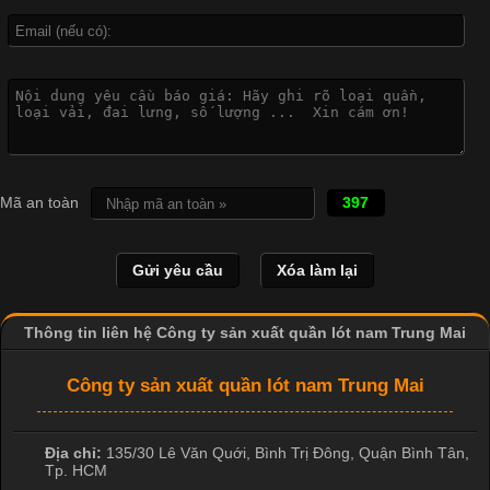
Công Nghệ In Chuyển Nhiệt Trong Ngành Thời Trang Hiện
Đại
Cập nhật 2026-04-21 15:41:03
In Chuyển Nhiệt Là Gì? Công Nghệ In Hiện Đại Trong Ngành
Mã an toàn
397
May Mặc Trong ngành in ấn và thời trang, in chuyển nhiệt đang
là một trong những công nghệ phổ biến nhờ khả năng tạo ra
hình ảnh sắc nét và bền màu. Đặc biệt, kỹ thuật này được ứng
dụng rộng rãi trong sản xuất áo thun, đồ thể thao
Thông tin liên hệ Công ty sản xuất quần lót nam Trung Mai
Công ty sản xuất quần lót nam Trung Mai
Địa chỉ:
135/30 Lê Văn Quới, Bình Trị Đông
,
Quận Bình Tân
,
Tp. HCM