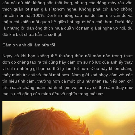
câu nói dù biết không hẳn thật lòng, nhưng các đấng mày râu vẫn
thích
quần lót nam giá sỉ tphcm
nghe. Không phải cứ là vợ chồng
thì cần nói thật 100%. Đôi khi những câu nói dối làm dịu vấn đề và
thậm chí khiến mối quan hệ giữa hai người bền chặt hơn. Dưới đây
là những lời đàn ông thích
mua quần lót nam giá sỉ
nghe vợ nói, dù
đôi khi biết chưa hẳn là sự thật:
Cảm ơn anh đã làm bữa tối
Ngay cả khi bạn không thể thưởng thức nổi món nào trong thực
đơn do chàng tạo ra thì cũng hãy cảm ơn sự nỗ lực của anh ấy thay
vì chỉ ra những gì bạn có thể tự làm tốt hơn. Điều này khiến chàng
thấy mình tự chủ và thoải mái hơn. Nam giới khá nhạy cảm với các
tín hiệu tình cảm, thường hơn cả mức phụ nữ nhận ra. Nếu bạn chỉ
trích cách chàng hoàn thành nhiệm vụ, anh ấy có thể cảm thấy như
mọi sự cố gắng của mình đều vô nghĩa trong mắt vợ.