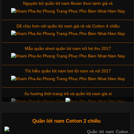
quan trọng tạo nên phong cách riêng cho từng sản phẩm. Mỗi
Dễ chịu hơn với quần lót nam giá rẻ vải Cotton 4 chiều
loại cổ áo sẽ mang đến một vẻ đẹp khác
Mẫu quần short quần lót nam nữ hè thu 2017
Những Mẫu Áo Thun Đồng Phục Công Ty Được Ưa
Chuộng Hiện Nay
Thị hiều quần lót nam bơi lội nam và nữ 2017
Cập nhật 2026-06-01 14:23:34
Xu hướng thời trang trẻ và quần lót nam giá sỉ
Trong môi trường kinh doanh hiện đại, việc xây dựng hình ảnh
chuyên nghiệp đóng vai trò quan trọng đối với sự phát triển của
doanh nghiệp. Một trong những giải pháp hiệu quả được nhiều
Giặt và bảo quản quần lót nam đúng cách
đơn vị lựa chọn hiện nay là sử dụng áo thun đồng phục công ty.
Không chỉ giúp tạo sự đồng bộ, áo thun
Mẫu quần lót nam giá rẻ sốt hè 2017
Quần lót nam Cotton 2 chiều
Quần lót nam Cotton