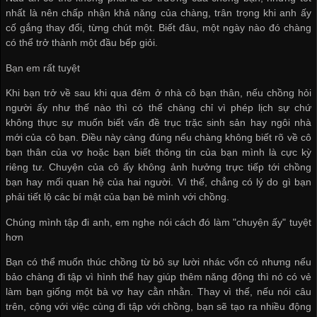
nhất là nên chấp nhận khả năng của chàng, trân trọng khi anh ấy
cố gắng thay đổi, từng chút một. Biết đâu, một ngày nào đó chàng
có thể trở thành một đầu bếp giỏi.
Bạn em rất tuyệt
Khi bạn trở về sau khi qua đêm ở nhà cô bạn thân, nếu chồng hỏi
người ấy như thế nào thì có thể chàng chỉ vì phép lịch sự chứ
không thực sự muốn biết vấn đề trục trặc sinh sản hay ngôi nhà
mới của cô bạn. Điều này càng đúng nếu chàng không biết rõ về cô
bạn thân của vợ hoặc bạn biết thông tin của bạn mình là cực kỳ
riêng tư. Chuyện của cô ấy không ảnh hưởng trực tiếp tới chồng
bạn hay mối quan hệ của hai người. Vì thế, chẳng có lý do gì bạn
phải tiết lộ các bí mật của bạn bè mình với chồng.
Chúng mình tập đi anh, em nghe nói cách đó làm "chuyện ấy" tuyệt
hơn
Bạn có thể muốn thúc chồng từ bỏ sự lười nhác vốn có nhưng nếu
bảo chàng đi tập vì hình thể hay giúp thêm năng động thì nó có vẻ
làm bạn giống một bà vợ hay cằn nhằn. Thay vì thế, nếu nói câu
trên, cộng với việc cùng đi tập với chồng, bạn sẽ tạo ra nhiều động