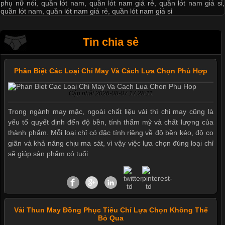
phụ nữ nói
,
quần lót nam
,
quần lót nam giá rẻ
,
quần lót nam giá sỉ
,
quần lót nam
,
quần lót nam giá rẻ
,
quần lót nam giá sỉ
Tin chia sẻ
Phân Biệt Các Loại Chỉ May Và Cách Lựa Chọn Phù Hợp
Cập nhật 2026-08-07 17:28:11
Trong ngành may mặc, ngoài chất liệu vải thì chỉ may cũng là
Mẫu quần short quần lót nam nữ hè thu 2017
yếu tố quyết định đến độ bền, tính thẩm mỹ và chất lượng của
thành phẩm. Mỗi loại chỉ có đặc tính riêng về độ bền kéo, độ co
giãn và khả năng chịu ma sát, vì vậy việc lựa chọn đúng loại chỉ
Thị hiều quần lót nam bơi lội nam và nữ 2017
sẽ giúp sản phẩm có tuổi
Xu hướng thời trang trẻ và quần lót nam giá sỉ
Vải Thun May Đồng Phục Tiêu Chí Lựa Chọn Không Thể
Bỏ Qua