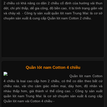
Chất Liệu Lycra Có Gì Đặc Biệt Trong Ngành Thời Trang?
2 chiều có khả năng co dãn 2 chiều cố định của hướng vải thun
Những mẩu quần lót nam thông dụng hiện nay
dệt, chi phí thấp, dể gia công, độ bền cao, ít bị tình trạng giãn vải
Cập nhật 2026-05-27 17:03:46
và chảy xệ. - Công ty sản xuất quần lót nam Trung Mai: là cơ sở
chuyên sản xuất & cung cấp Quần lót nam Cotton 2 chiều.
Vải Lycra Là Gì? Chất Liệu Co Giãn Được Ưa Chuộng Trong
Bộ sưu tập quần lót nam Boxer TpHCM
Ngành May Mặc Trong ngành thời trang hiện đại, các loại vải có
khả năng co giãn tốt ngày càng được ưa chuộng nhằm mang lại
cảm giác thoải mái cho người mặc. Trong đó, vải Lycra là một
trong những chất liệu nổi bật nhờ độ đàn hồi cao,
Quần lót nam boxer thun lạnh
Nguyên bộ quần lót nam Boxer thun lạnh giá rẻ
Chất Liệu Bamboo Xu Hướng Mới Trong Ngành Thời Trang
Quần lót nam Cotton 4 chiều
Dễ chịu hơn với quần lót nam giá rẻ vải Cotton 4 chiều
Quần lót nam Cotton
Cập nhật 2026-05-21 14:59:25
4 chiều là loại cao cấp hơn 2 chiều, có thể co dãn theo bất cứ
Trong những năm gần đây, vải Bamboo đang trở thành một
chiều nào, vải cho cảm giác mềm mại, dày hơn, độ nhăn và
trong những chất liệu được yêu thích trong ngành thời trang
nhàu thấp hơn, giá thành vì thế cũng cao. - Công ty sản xuất
nhờ đặc tính mềm mại, thoáng khí và thân thiện với môi trường.
quần lót nam Trung Mai: là cơ sở chuyên sản xuất & cung cấp
Không chỉ được ứng dụng trong quần áo thường ngày, loại vải
Quần lót nam vải Cotton 4 chiều -
này còn xuất hiện nhiều trong các sản phẩm đồ lót