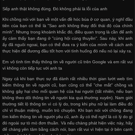
Sếp anh thật không đúng. Đó không phải là lỗi của anh
Khi chồng nói với bạn về một vấn đề hóc búa ở cơ quan, ý nghĩ đầu
tiên của bạn có thể là "Sao anh không thay đổi thái độ của chính
mình". Nhưng trong khoảnh khắc đó, điều quan trọng là cần để anh
ấy cảm thấy bạn đang ở "cùng hội cùng thuyền". Sau này, khi anh
ấy đã nguôi ngoai, bạn có thể đưa ra ý kiến của mình về cách anh
thực hiện để đương đầu tốt hơn với tình huống đó nếu nó lại xảy ra.
Em vô tình tìm thấy thông tin về người cũ trên Google và em rất vui
vì không còn tiếp tục với anh ta
Ngay cả khi bạn thực sự đã dành rất nhiều thời gian lướt web tìm
kiếm thông tin về người cũ, bạn cũng có thể "che mắt" chồng và
không gây hại cho mối quan hệ của hai người (tất nhiên, nếu bạn
không theo dõi thông tin về người kia quá thường xuyên). Nam giới
thường tiết lộ thông tin vì có lý do, trong khi phụ nữ lại làm điều đó
chỉ vì thuận miệng, muốn trò chuyện. Khi bạn nói với chồng đang
tìm kiếm thông tin về người yêu cũ, anh ấy có thể nghĩ là có lý do gì
đó ngoài sự tò mò đơn thuần. Và nếu chàng phát hiện việc này, hãy
để chàng yên tâm bằng cách nói, bạn rất vui vì hiện tại ở bên cạnh