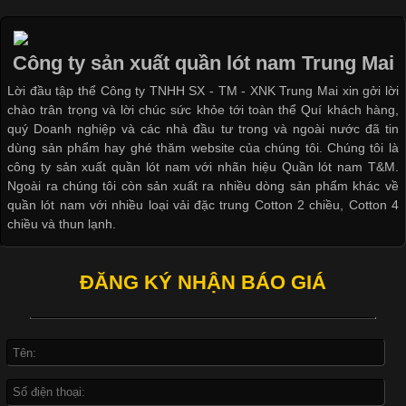
Các Form Áo Thun Phổ Biến Hiện Nay Và Xu Hướng Trong
Ngành May Mặc Áo thun là một trong những trang phục quen
thuộc và được sử dụng phổ biến nhất hiện nay. Không chỉ đa
Công ty sản xuất quần lót nam Trung Mai
dạng về màu sắc hay chất liệu, áo thun còn có nhiều form dáng
Lời đầu tập thể Công ty TNHH SX - TM - XNK Trung Mai xin gởi lời
khác nhau để phù hợp với từng phong cách thời trang và nhu
chào trân trọng và lời chúc sức khỏe tới toàn thể Quí khách hàng,
cầu
quý Doanh nghiệp và các nhà đầu tư trong và ngoài nước đã tin
dùng sản phẩm hay ghé thăm website của chúng tôi. Chúng tôi là
công ty sản xuất quần lót nam với nhãn hiệu Quần lót nam T&M.
Ngoài ra chúng tôi còn sản xuất ra nhiều dòng sản phẩm khác về
quần lót nam với nhiều loại vải đặc trung Cotton 2 chiều, Cotton 4
Khám Phá Áo Phông Trang Phục Phổ Biến Nhất Hiện Nay
chiều và thun lạnh.
Cập nhật 2026-04-24 17:24:50
ĐĂNG KÝ NHẬN BÁO GIÁ
Áo phông là một trong những trang phục phổ biến nhất trong
đời sống hiện đại nhờ sự tiện lợi, thoải mái và dễ phối đồ.
Không chỉ xuất hiện trong thời trang thường ngày, áo phông còn
được ứng dụng rộng rãi trong ngành sản xuất may mặc, đặc
biệt là các sản phẩm từ vải thun. Hiện nay,