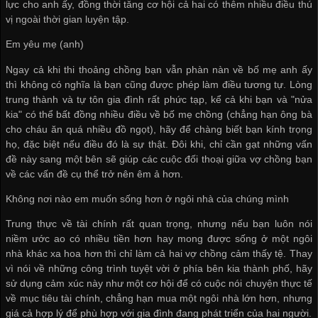
lực cho anh ấy, đồng thời tăng cơ hội cả hai có thêm nhiều điều thú
vị ngoài thời gian luyện tập.
Em yêu mẹ (anh)
Ngay cả khi thi thoảng chồng bạn vẫn phàn nàn về bố mẹ anh ấy
thì không có nghĩa là bạn cũng được phép làm điều tương tự. Lòng
trung thành và tự tôn gia đình rất phức tạp, kể cả khi bạn và "nửa
kia" có thể bất đồng nhiều điều về bố mẹ chồng (chẳng hạn ông bà
cho cháu ăn quá nhiều đồ ngọt), hãy để chàng biết bạn kính trọng
họ, đặc biệt nếu điều đó là sự thật. Đôi khi, chỉ cần gạt những vấn
đề này sang một bên sẽ giúp các cuộc đối thoại giữa vợ chồng bạn
về các vấn đề cụ thể trở nên êm ả hơn.
Không nơi nào em muốn sống hơn ở ngôi nhà của chúng mình
Trung thực về tài chính rất quan trọng, nhưng nếu bạn luôn nói
niềm ước ao có nhiều tiền hơn hay mong được sống ở một ngôi
nhà khác xa hoa hơn thì chỉ làm cả hai vợ chồng cảm thấy tệ. Thay
vì nói về những công trình tuyệt vời ở phía bên kia thành phố, hãy
sử dụng cảm xúc này như một cơ hội để có cuộc nói chuyện thực tế
về mục tiêu tài chính, chẳng hạn mua một ngôi nhà lớn hơn, nhưng
giá cả hợp lý để phù hợp với gia đình đang phát triển của hai người.