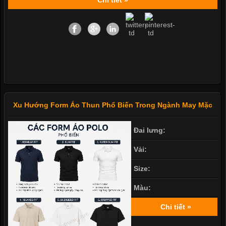
Xu Hướng Form Áo Thun Phổ Biến Trong Ngành May Mặc
Đai lưng:
Vải:
Size:
Màu:
Chi tiết »