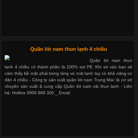
Những Loại Vải Thun Thông Dụng Và Đặc Điểm Nổi Bật
Cập nhật 2026-05-20 14:58:56
Quần lót nam thun lạnh 4 chiều
Vải thun là một trong những chất liệu được sử dụng rộng rãi
Quần lót nam thun
nhất trong ngành thời trang nhờ đặc tính co giãn, mềm mại và
lạnh 4 chiều có thành phần là 100% sợi PE. Khi sờ vào bạn sẽ
thoải mái khi mặc. Từ áo thun, đồ thể thao cho đến đồ lót nam,
cảm thấy bề mặt phải bóng láng và mát lạnh tay có khả năng co
vải thun luôn đóng vai trò quan trọng trong quá trình sản xuất.
dãn 4 chiều - Công ty sản xuất quần lót nam Trung Mai: là cơ sở
Hiện nay, nhu cầu tìm kiếm quần lót nam giá
chuyên sản xuất & cung cấp Quần lót nam vải thun lạnh - Liên
hệ: Hotline 0906 888 300 _ Email:
Xu Hướng Form Áo Thun Phổ Biến Trong Ngành May Mặc
Cập nhật 2026-05-09 15:58:23