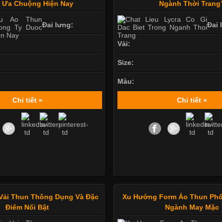
 Ưa Chuộng Hiện Nay
Ngành Thời Trang
Đai lưng:
Đai 
Vải:
Size:
Màu:
Chi tiết »
Chi tiết »
Vải Thun Thông Dụng Và Đặc
Xu Hướng Form Áo Thun Phổ
Điểm Nổi Bật
Ngành May Mặc