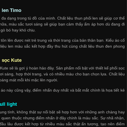
 len Timo
a dạng trong tủ đồ của mình. Chất liệu thun phối len sẽ giúp cơ thể
nữa, màu sắc tươi sáng sẽ giúp bạn cảm thấy ấm áp hơn dù đang đi
 gò bó hay khó chịu.
 tôn lên được nét trẻ trung và thời trang của bản thân bạn. Kiểu áo cổ
 liệu len màu sắc kết hợp đầy thu hút cùng chất liệu thun đen phong
 sọc Kute
ute sẽ là gợi ý hoàn hảo đây. Sản phẩm nổi bật với thiết kế phối sọc
ơi sáng, hợp thời trang, và có nhiều màu cho bạn chọn lựa. Chất liệu
hoáng mát mỗi khi mặc lên người.
 áo này cũng vậy, điểm nhấn duy nhất và bắt mắt chính là họa tiết kẻ
ll light
rung tính, không thật sự nổi bật sẽ hợp hơn với những anh chàng hay
gắn quen thuộc nhưng điểm nhấn ở đây chính là màu sắc. Sự nhã nhặn,
 đầu lâu được kết hợp từ nhiều màu sắc thật ấn tượng, tạo nên điểm