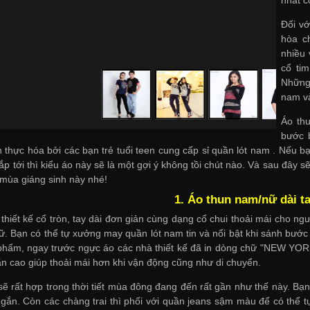
Đối vớ
hòa c
nhiều 
cổ ti
Những 
nam v
Áo th
bước 
 thực hóa bởi các bạn trẻ tuổi teen
cung cấp sỉ quần lót nam
. Nếu bạ
 sắp tới thì kiểu áo này sẽ là một gợi ý không tồi chút nào. Và sau đâ
 mùa giáng sinh này nhé!
1. Áo thun nam/nữ dài t
 thiết kế cổ tròn, tay dài đơn giản cùng dạng cổ chui thoải mái cho n
ữ. Bạn có thể tự
xưởng may quần lót nam
tin và nổi bật khi sánh bước
phẩm, ngay trước ngực áo các nhà thiết kế đã in dòng chữ "NEW YOR
ãn cao giúp thoải mái hơn khi vận động cũng như di chuyển.
sẽ rất hợp trong thời tiết mùa đông đang đến rất gần như thế này. Bạn
ngắn. Còn các chàng trai thì phối với quần jeans sậm màu để có thể 