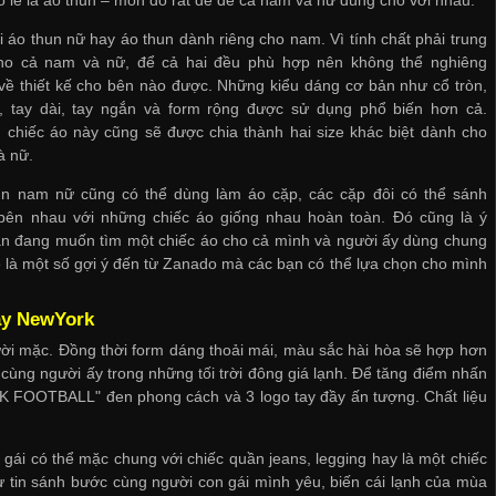
i áo thun nữ hay áo thun dành riêng cho nam. Vì tính chất phải trung
ho cả nam và nữ, để cả hai đều phù hợp nên không thể nghiêng
về thiết kế cho bên nào được. Những kiểu dáng cơ bản như cổ tròn,
m, tay dài, tay ngắn và form rộng được sử dụng phổ biến hơn cả.
chiếc áo này cũng sẽ được chia thành hai size khác biệt dành cho
à nữ.
un nam nữ cũng có thể dùng làm áo cặp, các cặp đôi có thể sánh
bên nhau với những chiếc áo giống nhau hoàn toàn. Đó cũng là ý
n đang muốn tìm một chiếc áo cho cả mình và người ấy dùng chung
y sẽ là một số gợi ý đến từ Zanado mà các bạn có thể lựa chọn cho mình
ay NewYork
gười mặc. Đồng thời form dáng thoải mái, màu sắc hài hòa sẽ hợp hơn
 cùng người ấy trong những tối trời đông giá lạnh. Để tăng điểm nhấn
K FOOTBALL" đen phong cách và 3 logo tay đầy ấn tượng. Chất liệu
 gái có thể mặc chung với chiếc quần jeans, legging hay là một chiếc
tự tin sánh bước cùng người con gái mình yêu, biến cái lạnh của mùa