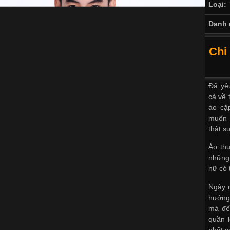
Loại:
Danh 
Chi
Đã yê
cả về 
áo cặ
muốn 
thật s
Áo th
những
nữ có 
Ngày 
hướng
mà đế
quần l
nhất c