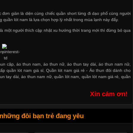
 đơn giản là diện cùng chiếc quần short lửng đi dạo phố cùng người
g quần lót nam
là lựa chọn hợp lý nhất trong mùa lạnh này đấy.
 là một người thích cập nhật xu hướng thời trang mới thì đừng bỏ qua
hun cặp, áo thun nam, áo thun nữ, áo thun tay dài, áo thun nam nữ,
ấp quần lót nam giá sỉ
,
Quần lót nam giá rẻ
-
Áo thun đôi dành cho
un tay dài
,
áo thun nam nữ
,
quần lót nam
,
quần lót nam giá rẻ
,
quần
Xin cám ơn!
những đôi bạn trẻ đang yêu