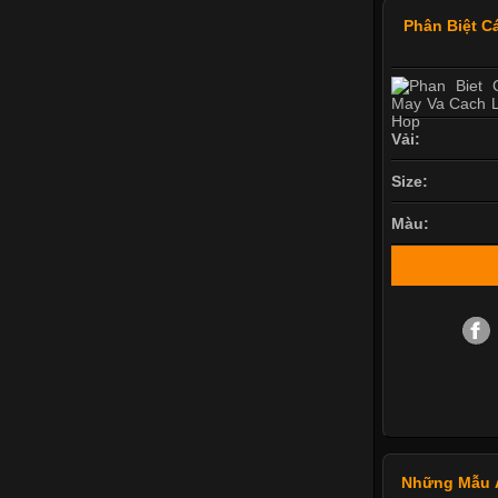
Phân Biệt C
Vải:
Size:
Màu:
Những Mẫu 