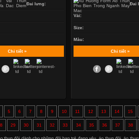
Đai lưng:
Đai 
Vải:
Size:
Màu:
Chi tiết »
Chi tiết »
5
6
7
8
9
10
11
12
13
14
15
8
29
30
31
32
33
34
35
36
37
38
o thun đôi dành cho những đôi bạn trẻ đang yêu
,
áo thun đôi
,
áo thun