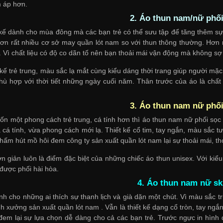
 áp hơn.
2. Áo thun nam/nữ phối
kế dành cho mùa đông mà các bạn trẻ có thể sưu tập để tăng thêm sự đ
ơn rất nhiều
cơ sở may quần lót nam
so với thun thông thường. Hơn 
ét. Vì chất liệu có độ co dãn tố nên bạn thoải mái vận động mà không sợ
 kế trẻ trung, màu sắc lạ mắt cùng kiểu dáng thời trang giúp người mặc
 phù hợp với thời tiết những ngày cuối năm. Thân trước của áo là chất
3. Áo thun nam nữ phối
n một phong cách trẻ trung, cá tính hơn thì áo thun nam nữ phối sọc K
cá tính, vừa phong cách mới lạ. Thiết kế cổ tim, tay ngắn, màu sắc tư
thấm hút mồ hôi đem
công ty sản xuất quần lót nam
lại sự thoải mái, t
n giản luôn là điểm đặc biệt của những chiếc áo thun unisex. Với kiểu
được phối hài hòa.
4. Áo thun nam nữ sku
nh cho những ai thích sự thanh lịch và già dặn một chút. Vì màu sắc t
nh
xưởng sản xuất quần lót nam
. Vẫn là thiết kế dạng cổ tròn, tay n
 đem lại sự lựa chọn dễ dàng cho cả các bạn trẻ. Trước ngực in hình