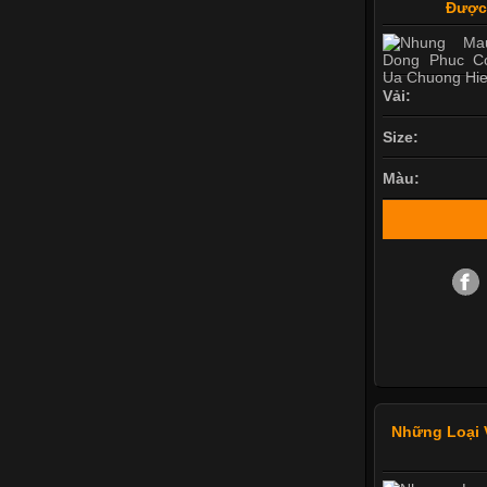
Được
Vải:
Size:
Màu:
Những Loại 