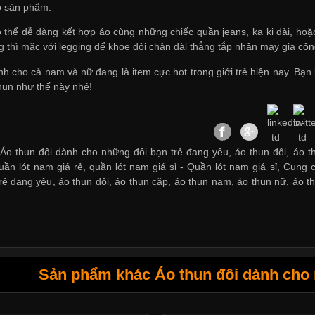
o sản phẩm.
thể dễ dàng kết hợp áo cùng những chiếc quần jeans, ka ki dài, hoặc
g thì mặc với legging để khoe đôi chân dài thẳng tắp
nhận may gia côn
nh cho cả nam và nữ đang là item cực hot trong giới trẻ hiện nay. Bạn
hun như thế này nhé!
Áo thun đôi dành cho những đôi bạn trẻ đang yêu, áo thun đôi, áo t
uần lót nam giá rẻ, quần lót nam giá sỉ -
Quần lót nam giá sỉ
,
Cung c
rẻ đang yêu
,
áo thun đôi
,
áo thun cặp
,
áo thun nam
,
áo thun nữ
,
áo th
Sản phẩm khác Áo thun đôi dành cho 