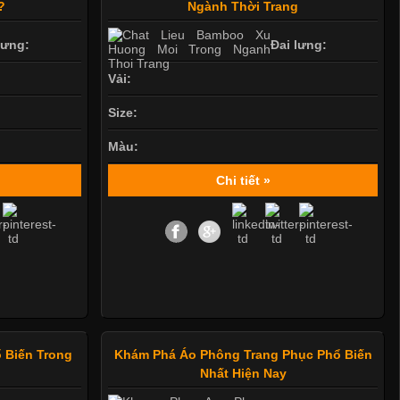
?
Ngành Thời Trang
lưng:
Đai lưng:
Vải:
Size:
Màu:
Chi tiết »
 Biến Trong
Khám Phá Áo Phông Trang Phục Phổ Biến
Nhất Hiện Nay