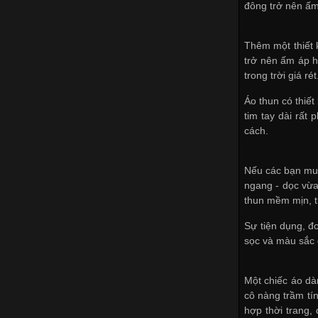
đông trở nên ấm
Thêm một thiết 
trở nên ấm áp h
trong trời giá r
Áo thun có thiết
tim tay dài rất
cách.
Nếu các bạn muố
ngang - dọc vừa 
thun mềm mịn, 
Sự tiện dụng, đơ
sọc và màu sắc 
Một chiếc áo dà
cô nàng trầm tí
hợp thời trang,