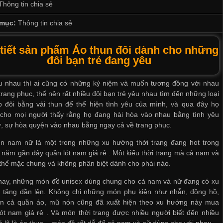
Thông tin chia sẻ
mục:
Thông tin chia sẻ
 tiết sản phẩm Áo thun đôi dành cho những
đôi bạn trẻ đang yêu
u nhau thì ai cũng có những kỷ niệm và muốn tương đồng với nhau
trang phục, thế nên rất nhiều đôi bạn trẻ yêu nhau tìm đến những loại
p đôi bằng vải thun để thể hiện tình yêu của mình, và qua đây họ
cho mọi người thấy rằng họ đang hài hòa vào nhau bằng tình yêu
ự, sự hòa quyện vào nhau bằng ngay cả về trang phục.
un nam nữ là một trong những xu hướng thời trang đang hot trong
 năm gần đây
quần lót nam giá rẻ
. Một kiểu thời trang mà cả nam và
thể mặc chung và không phân biệt dành cho phái nào.
nay, những món đồ unisex dùng chung cho cả nam và nữ đang có xu
 tăng dần lên. Không chỉ những món phụ kiện như nhẫn, đồng hồ,
n cả quần áo, mũ nón cũng đã xuất hiện theo xu hướng này
mua
ót nam giá rẻ
. Và món thời trang được nhiều người biết đến nhiều
ó lẽ là áo thun – món đồ rất dễ để cả nam và nữ dùng cho với nhau.