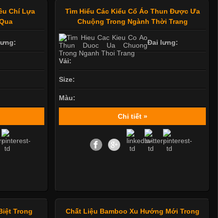
êu Chí Lựa
Tìm Hiểu Các Kiểu Cổ Áo Thun Được Ưa
 Qua
Chuộng Trong Ngành Thời Trang
lưng:
Đai lưng:
Vải:
Size:
Màu:
Chi tiết »
Biệt Trong
Chất Liệu Bamboo Xu Hướng Mới Trong