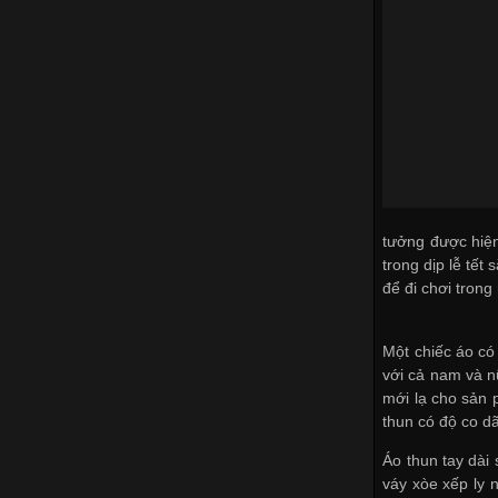
tưởng được hiện
trong dịp lễ tết
để đi chơi trong
Một chiếc áo có
với cả nam và n
mới lạ cho sản 
thun có độ co d
Áo thun tay dài 
váy xòe xếp ly 