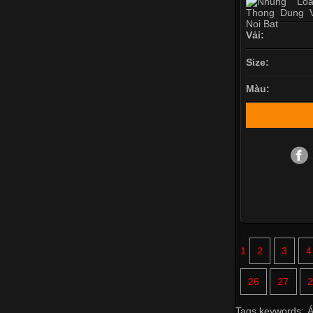
Vải:
Size:
Màu:
1
2
3
4
26
27
2
Tags keywords:
Á