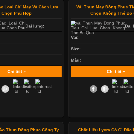
ác Loại Chỉ May Và Cách Lựa
Vải Thun May Đồng Phục Ti
Chọn Phù Hợp
Chọn Không Thể Bỏ
Đai lưng:
Đai 
Vải:
Size:
Màu:
Chi tiết »
Chi tiết »
Áo Thun Đồng Phục Công Ty
Chất Liệu Lycra Có Gì Đặc 