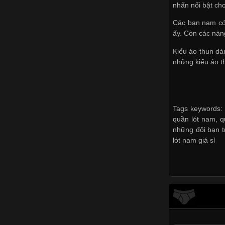
nhấn nổi bật ch
Các bạn nam có 
ấy. Còn các nàn
Kiểu áo thun dà
những kiểu áo t
Tags keywords: 
quần lót nam, q
những đôi bạn t
lót nam giá sỉ